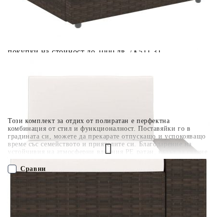
поръчката без оскъпяване. За покупки на стойност до
400 лв. / €204,52
Плащане на 4 вноски. Заплащате 20% от стойността на
поръчката си на момента с карта. Останалата сума се
разделя на 3 равни месечни вноски без оскъпяване. За
покупки на стойност до 1000 лв. / €511.31
Плащане на 6 вноски. Стойността на поръчката се
разпределя в 6 равни месечни вноски с оскъпяване. За
покупки на стойност до 2000 лв. / €1022.61
Този комплект за отдих от полиратан е перфектна
комбинация от стил и функционалност. Поставяйки го в
градината си, можете да прекарате отпускащо и успокояващо
време със семейството и приятелите си. Благодарение на
устойчивия на атмосферни влияния PE ратан, кътът за сядане
се почиства лесно, износоустойчив е и подходящ за
ежедневна употреба. Диванът разполага със здрава стоманена
Сравни
рамка с прахово покритие, която е много издръжлива.
Подвижните възглавници на седалките и облегалките са
плътно подплатени, за да предоставят чудесен комфорт при
ПОРЪЧАЙ БЕЗ РЕГИСТРАЦИЯ
седене. Масата за кафе, отличаваща се с изчистен дизайн,
може да служи за поставяне на вашите книги, списания и
чаша с чай за успокояващо и релаксиращо време. В
Наш представител ще се свърже с Вас в рамките на работния ден!