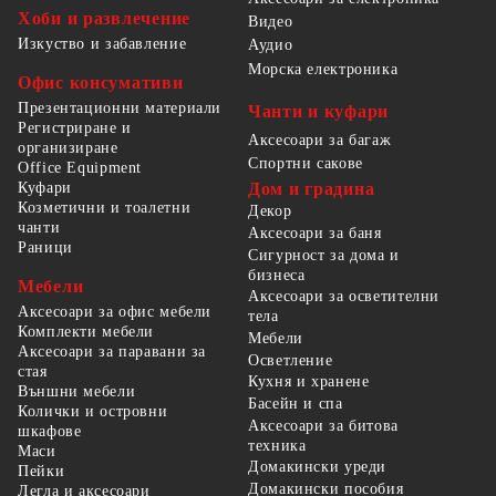
Хоби и развлечение
Видео
Изкуство и забавление
Аудио
Морска електроника
Офис консумативи
Презентационни материали
Чанти и куфари
Регистриране и
Аксесоари за багаж
организиране
Спортни сакове
Office Equipment
Куфари
Дом и градина
Козметични и тоалетни
Декор
чанти
Аксесоари за баня
Раници
Сигурност за дома и
бизнеса
Мебели
Аксесоари за осветителни
Аксесоари за офис мебели
тела
Комплекти мебели
Мебели
Аксесоари за паравани за
Осветление
стая
Кухня и хранене
Външни мебели
Басейн и спа
Колички и островни
Аксесоари за битова
шкафове
техника
Маси
Домакински уреди
Пейки
Домакински пособия
Легла и аксесоари