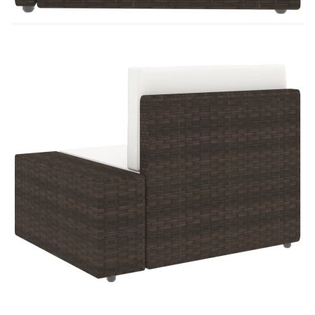
Ширина на седалката: 58,5 см
Дълбочина на седалката: 60,5 см
Височина на седалката: 26 см
Размери на възглавницата за облягане: 58,5
x 30 x 8 см (Д х Ш x Деб)
Размери на възглавницата за седалката:
58,5 x 60 x 8 см (Д x Ш x Деб)
Ъглов диван
:
Размери: 78,5 x 65,5 x 52 cм (Ш х Д х В)
Ширина на седалката: 58,5 см
Дълбочина на седалката: 60,5 см
Височина на седалката: 26 см
Ширина на подлакътника: 20 см
Височина на подлакътника: 33 см