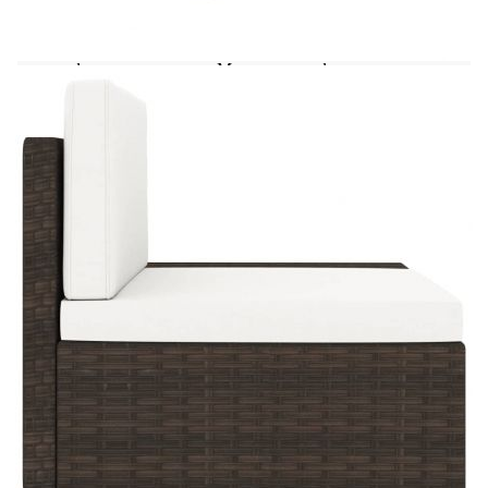
която е много издръжлива. Подвижните
възглавници на седалките и облегалките са
плътно подплатени, за да предоставят чудесен
комфорт при седене. Масата за кафе,
отличаваща се с изчистен дизайн, може да
служи за поставяне на вашите книги, списания
и чаша с чай за успокояващо и релаксиращо
време. В допълнение, изпъквайки с модулния си
дизайн, всички елементи могат да се
преподреждат и персонализират според личните
ви нужди. Този комплект за отдих със
сигурност ще се превърне във фокусната точка
на вашата градина или вътрешен двор.
Забележка: Препоръчваме да покриете
комплекта при дъжд, сняг и скреж.
Цвят: Кафяво и кремавобяло
Материал: PE ратан, текстил (100%
полиестер), прахово боядисана стомана,
закалено стъкло
Модулен фотьойл
:
Размери: 58,5 x 65,5 x 52 см (Ш x Д x В)