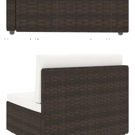
Предоставената таблица е с информационна цел.
Добавете продукта в количката си с бутона "Добави в
количката" и при поръчка ще можете да изберете броя
вноски на кредита.
Предоставената таблица е с информационна цел.
Добавете продукта в количката си с бутона "Добави в
количката" и при поръчка ще можете да изберете броя
вноски на кредита.
Предоставената таблица е с информационна цел.
Добавете продукта в количката си с бутона "Добави в
количката" и при поръчка ще можете да изберете броя
вноски на кредита.
Предоставената таблица е с информационна цел.
Добавете продукта в количката си с бутона "Добави в
количката" и при поръчка ще можете да изберете броя
вноски на кредита.
Когато плащате с NewPay, всъщност NewPay плаща
поръчката Ви вместо Вас. Вие я получавате и
разполагате с три начина да я платите към тях:
Отложено до 30 дни от момента на изпращане на