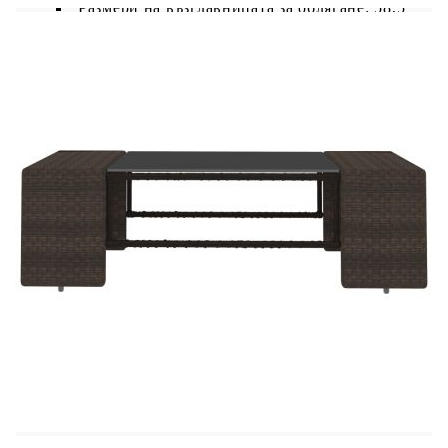
Размери на възглавницата за облягане: 58,5
x 30 x 8 см (Д х Ш x Деб)
Размери на възглавницата на седалката:
58,5 x 60,5 x 8 см (Д x Ш x Деб)
Кафе маса
:
Размери: 90 х 50 х 26 см (Д х Ш х В)
Дебелина на стъклото: 5 мм
Необходимо е сглобяване
Доставката съдържа
:
1 х Маса за кафе
1 х Централен диванен модул
1 x Ъглов диванен модул с ляв
подлакътник
1 x Ъглов диванен модул с десен
подлакътник