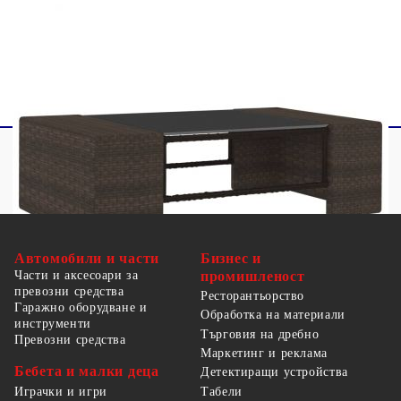
3 х Възглавници за облягане
3 x Възглавници за сядане
Автомобили и части
Бизнес и
Части и аксесоари за
промишленост
превозни средства
Ресторантьорство
Гаражно оборудване и
Обработка на материали
инструменти
Търговия на дребно
Превозни средства
Маркетинг и реклама
Бебета и малки деца
Детектиращи устройства
Табели
Играчки и игри