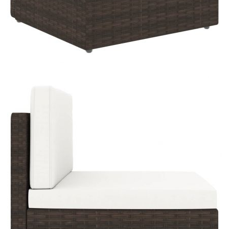
възглавницата на
седалката:
Ширина на
20 см
подлакътника:
Размери на
58,5 x 60 x 8 см (Д x Ш x Деб)
възглавницата за
седалката:
Купи на изплащане
Credit calculator
Градински комплект, 4 части, кафяв полиратан
Please select credit institution
Цена на продукта:
€393.00
Extraction of information from credit institutions
Предоставената таблица е с информационна цел.
Добавете продукта в количката си с бутона "Добави в
количката" и при поръчка ще можете да изберете броя
вноски на кредита.
Acest tabel are caracter informativ. Adăugați produsul în
coșul de cumpărături unde veți putea selecta detaliile
cererii de creditare.