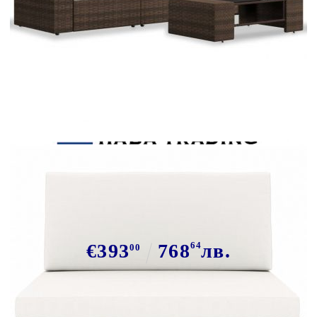
Tweet
Сподели
Градински комплект, 4 части,
кафяв полиратан
€393
768
64
лв.
00
В наличност: 2 бр.