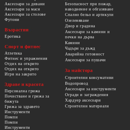
Безопасност при пожар,
Аксесоари за дивани
наводнение и обгазяване
Аксесоари за маси
Аксесоари за столове
Спално бельо и артикули
Футони
Озеленяване
Двор и градина
Възрастни
Аксесоари за камини и
Еротика
печки на дърва
Камини
Спорт и фитнес
Чадъри за дъжд
Атлетика
Аварийна готовност
Фитнес и упражнения
Аксесоари за пушачи
Отдих на открито
Отдих на открито
За майстора
Игри на закрито
Строителни консумативи
Водопровод
Здраве и красота
Аксесоари за инструменти
Персонална грижа
Огради и заграждения
Почистване и грижа за
Хардуер аксесоари
бижута
Строителни материали
Грижа за здравето
Инструменти
Помпи
Помпи
Инструменти