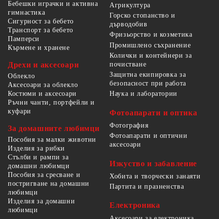
Бебешки играчки и активна
Агрикултура
гимнастика
Горско стопанство и
Сигурност за бебето
дърводобив
Транспорт за бебето
Фризьорство и козметика
Памперси
Промишлено съхранение
Кърмене и хранене
Колички и контейнери за
Дрехи и аксесоари
почистване
Защитна екипировка за
Облекло
безопасност при работа
Аксесоари за облекло
Костюми и аксесоари
Наука и лаборатории
Ръчни чанти, портфейли и
куфари
Фотоапарати и оптика
Фотография
За домашните любимци
Фотоапарати и оптични
Пособия за малки животни
аксесоари
Изделия за рибки
Стълби и рампи за
Изкуство и забавление
домашни любимци
Пособия за сресване и
Хобита и творчески занаяти
постригване на домашни
Партита и празненства
любимци
Изделия за домашни
Електроника
любимци
Аксесоари за електроника