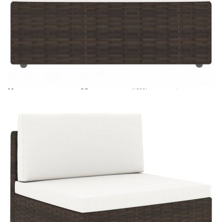
Време за доставка: 5 до 9 дни
Безплатна доставка до адрес при плащане по банков път
Цвят:
Кафяво и кремавобяло
Материал:
PE ратан, текстил (100% полиестер), прахово
боядисана стомана, закалено стъкло
Размери:
90 х 50 х 26 см (Д х Ш х В)
EAN code:
8720286001820
Височина на
26 см
седалката:
Дълбочина на
60,5 см
седалката:
Ширина на седалката:
58,5 см
Дебелина на стъклото:
5 мм
Размери на
58,5 x 30 x 8 см (Д х Ш x Деб)
възглавницата за
облягане:
Височина на
33 см
подлакътника:
Размери на
58,5 x 60,5 x 8 см (Д x Ш x Деб)