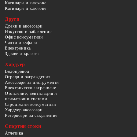
Катинари и ключове
Катинари и ключове
Други
Дрехи и аксесоари
Изкуство и забавление
Офис консумативи
Чанти и куфари
Електроника
Здраве и красота
Хардуер
Водопровод
Огради и заграждения
Аксесоари за инструменти
Електрическо захранване
Отопление, вентилация и
климатични системи
Строителни консумативи
Хардуер аксесоари
Резервоари за съхранение
Спортни стоки
Атлетика