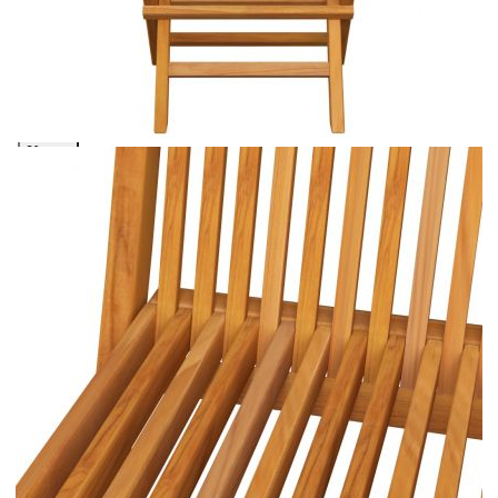
количката" и при поръчка ще можете да изберете броя
вноски на кредита.
Предоставената таблица е с информационна цел.
Добавете продукта в количката си с бутона "Добави в
количката" и при поръчка ще можете да изберете броя
вноски на кредита.
Предоставената таблица е с информационна цел.
Добавете продукта в количката си с бутона "Добави в
количката" и при поръчка ще можете да изберете броя
вноски на кредита.
Когато плащате с NewPay, всъщност NewPay плаща
поръчката Ви вместо Вас. Вие я получавате и
разполагате с три начина да я платите към тях:
Отложено до 30 дни от момента на изпращане на
поръчката без оскъпяване. За покупки на стойност до
400 лв. / €204,52
Плащане на 4 вноски. Заплащате 20% от стойността на
поръчката си на момента с карта. Останалата сума се
разделя на 3 равни месечни вноски без оскъпяване. За
покупки на стойност до 1000 лв. / €511.31
Плащане на 6 вноски. Стойността на поръчката се