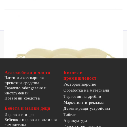
Максимално 110 кг на седалка.
Автомобили и части
Бизнес и
Части и аксесоари за
промишленост
превозни средства
Ресторантьорство
Гаражно оборудване и
Обработка на материали
инструменти
Търговия на дребно
Превозни средства
Маркетинг и реклама
Бебета и малки деца
Детектиращи устройства
Табели
Играчки и игри
Бебешки играчки и активна
Агрикултура
гимнастика
Горско стопанство и