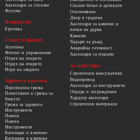
Аксесоари за столове
Спално бельо и артикули
Футони
Озеленяване
Двор и градина
Възрастни
Аксесоари за камини и
Еротика
печки на дърва
Камини
Спорт и фитнес
Чадъри за дъжд
Атлетика
Аварийна готовност
Фитнес и упражнения
Аксесоари за пушачи
Отдих на открито
Отдих на открито
За майстора
Игри на закрито
Строителни консумативи
Водопровод
Здраве и красота
Аксесоари за инструменти
Персонална грижа
Огради и заграждения
Почистване и грижа за
Хардуер аксесоари
бижута
Строителни материали
Грижа за здравето
Инструменти
Помпи
Помпи
Инструменти
Катинари и ключове
Катинари и ключове