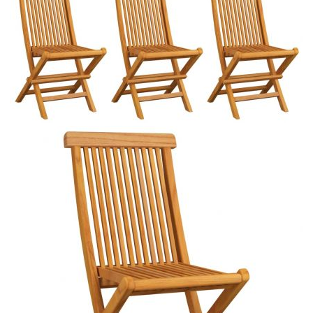
Време за доставка: 5 до 9 дни
Безплатна доставка до адрес при плащане по банков път
Материал:
Фино шлайфано твърдо тиково дърво с
финиш на водна основа
Размери:
47 x 60 x 89 см (Ш x Д x В)
EAN code:
8720286298558
Височина на седалката
46 см
от земята:
Дълбочина на
37 см
седалката:
Размери на
40 x 40 x 7 см (Д x Ш x Деб)
възглавницата:
Цвят на възглавницата:
Кремавобял
Материал на
100% полиестер
възглавницата: