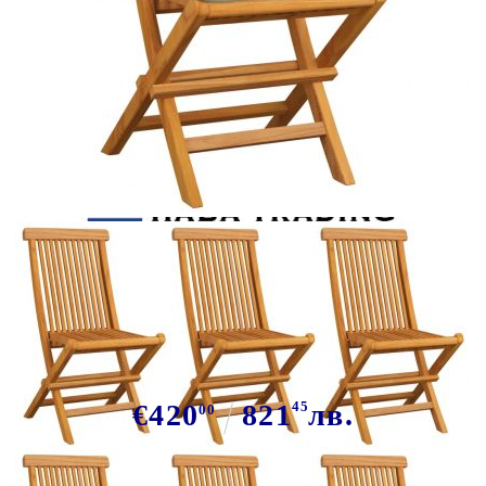
Tweet
Сподели
Сгъваеми столове с кремаво бели
възглавници, 6 бр., масивно
тиково дърво
€420
821
45
лв.
00
В наличност: 13 бр.