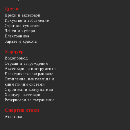
Други
Дрехи и аксесоари
Изкуство и забавление
Офис консумативи
Чанти и куфари
Електроника
Здраве и красота
Хардуер
Водопровод
Огради и заграждения
Аксесоари за инструменти
Електрическо захранване
Отопление, вентилация и
климатични системи
Строителни консумативи
Хардуер аксесоари
Резервоари за съхранение
Спортни стоки
Атлетика