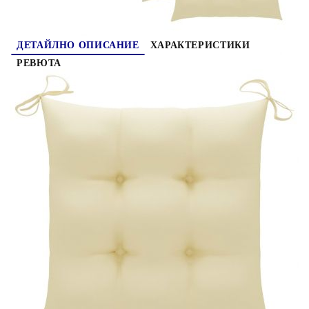
ДЕТАЙЛНО ОПИСАНИЕ
ХАРАКТЕРИСТИКИ
РЕВЮТА
Тези дървени сгъваеми градински столове,
отличаващи се със семпъл, но елегантен дизайн,
са предназначени да ви донесат удобно
изживяване при седене. Тази мебел от тик е
изработена от изключително издръжлива тикова
твърда дървесина, която е суха – изсушена в
пещ, а след това фино шлифована, за да ѝ се
придаде много гладък вид. Тиковото дърво е
известно с изключителната си здравина и
устойчивост на атмосферни влияния, което го
прави далеч по-подходящо за градински мебели
от всеки друг вид дърво. Тиковата дървесина е
идеалният избор, ако искате да закупите
дълготрайна градинска мебел. Шлифованата
повърхност се почиства лесно с влажна кърпа.
Тези градински трапезни столове са леки, което
ги прави гъвкави и лесни за местене. Външните
столове могат да се сгъват лесно, когато не се