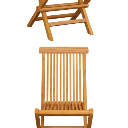
Купи на изплащане
Credit calculator
Сгъваеми столове с кремаво бели възглавници, 6 бр.,
масивно тиково дърво
Please select credit institution
Цена на продукта:
€420.00
Extraction of information from credit institutions
Предоставената таблица е с информационна цел.
Добавете продукта в количката си с бутона "Добави в
количката" и при поръчка ще можете да изберете броя
вноски на кредита.
Acest tabel are caracter informativ. Adăugați produsul în
coșul de cumpărături unde veți putea selecta detaliile
cererii de creditare.
Предоставената таблица е с информационна цел.
Добавете продукта в количката си с бутона "Добави в
количката" и при поръчка ще можете да изберете броя
вноски на кредита.
Предоставената таблица е с информационна цел.
Добавете продукта в количката си с бутона "Добави в