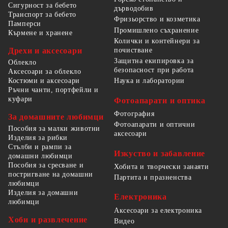
Сигурност за бебето
дърводобив
Транспорт за бебето
Фризьорство и козметика
Памперси
Промишлено съхранение
Кърмене и хранене
Колички и контейнери за
Дрехи и аксесоари
почистване
Защитна екипировка за
Облекло
безопасност при работа
Аксесоари за облекло
Костюми и аксесоари
Наука и лаборатории
Ръчни чанти, портфейли и
куфари
Фотоапарати и оптика
Фотография
За домашните любимци
Фотоапарати и оптични
Пособия за малки животни
аксесоари
Изделия за рибки
Стълби и рампи за
Изкуство и забавление
домашни любимци
Пособия за сресване и
Хобита и творчески занаяти
постригване на домашни
Партита и празненства
любимци
Изделия за домашни
Електроника
любимци
Аксесоари за електроника
Хоби и развлечение
Видео