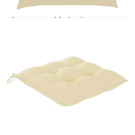
използват. Освен това плътно подплатените
възглавници за седалките осигуряват
допълнителен комфорт при седене.
Цвят на възглавницата: Кремавобял
Материал: Фино шлайфано твърдо тиково
дърво с финиш на водна основа
Материал на възглавницата: 100%
полиестер
Размери: 47 x 60 x 89 см (Ш x Д x В)
Дълбочина на седалката: 37 см
Височина на седалката от земята: 46 см
Размери на възглавницата: 40 x 40 x 7 см
(Д x Ш x Деб)
Доставката съдържа:
6 x Градински стола
6 x Възглавници за сядане