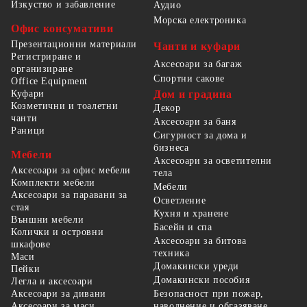
Изкуство и забавление
Аудио
Морска електроника
Офис консумативи
Презентационни материали
Чанти и куфари
Регистриране и
Аксесоари за багаж
организиране
Спортни сакове
Office Equipment
Куфари
Дом и градина
Козметични и тоалетни
Декор
чанти
Аксесоари за баня
Раници
Сигурност за дома и
бизнеса
Мебели
Аксесоари за осветителни
Аксесоари за офис мебели
тела
Комплекти мебели
Мебели
Аксесоари за паравани за
Осветление
стая
Кухня и хранене
Външни мебели
Басейн и спа
Колички и островни
Аксесоари за битова
шкафове
техника
Маси
Домакински уреди
Пейки
Домакински пособия
Легла и аксесоари
Безопасност при пожар,
Аксесоари за дивани
наводнение и обгазяване
Аксесоари за маси