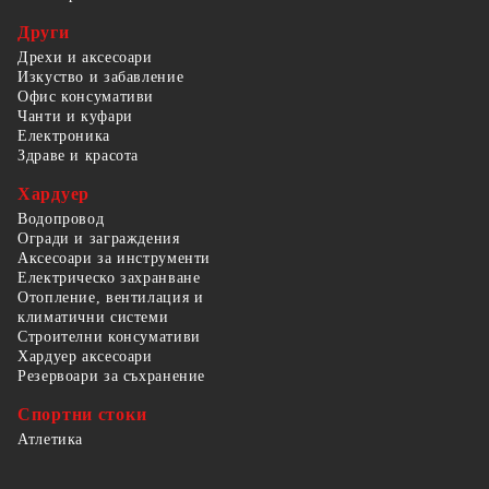
Други
Дрехи и аксесоари
Изкуство и забавление
Офис консумативи
Чанти и куфари
Електроника
Здраве и красота
Хардуер
Водопровод
Огради и заграждения
Аксесоари за инструменти
Електрическо захранване
Отопление, вентилация и
климатични системи
Строителни консумативи
Хардуер аксесоари
Резервоари за съхранение
Спортни стоки
Атлетика