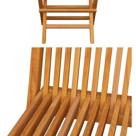
Купи на изплащане
Credit calculator
Сгъваеми столове с бежови възглавници, 2 бр.,
масивно тиково дърво
Please select credit institution
Цена на продукта:
€157.00
Extraction of information from credit institutions
Предоставената таблица е с информационна цел.
Добавете продукта в количката си с бутона "Добави в
количката" и при поръчка ще можете да изберете броя
вноски на кредита.
Acest tabel are caracter informativ. Adăugați produsul în
coșul de cumpărături unde veți putea selecta detaliile
cererii de creditare.
Предоставената таблица е с информационна цел.
Добавете продукта в количката си с бутона "Добави в
количката" и при поръчка ще можете да изберете броя
вноски на кредита.
Предоставената таблица е с информационна цел.
Добавете продукта в количката си с бутона "Добави в