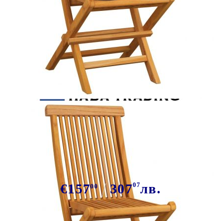
Tweet
Сподели
Сгъваеми столове с бежови
възглавници, 2 бр., масивно
тиково дърво
€157
307
07
лв.
00
В наличност: 42 бр.