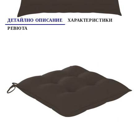
ДЕТАЙЛНО ОПИСАНИЕ
ХАРАКТЕРИСТИКИ
РЕВЮТА
Тези дървени сгъваеми градински столове,
отличаващи се със семпъл, но елегантен дизайн,
са предназначени да ви донесат удобно
изживяване при седене. Тази мебел от тик е
изработена от изключително издръжлива тикова
твърда дървесина, която е суха – изсушена в
пещ, а след това фино шлифована, за да ѝ се
придаде много гладък вид. Тиковото дърво е
известно с изключителната си здравина и
устойчивост на атмосферни влияния, което го
прави далеч по-подходящо за градински мебели
от всеки друг вид дърво. Тиковата дървесина е
идеалният избор, ако искате да закупите
дълготрайна градинска мебел. Шлифованата
повърхност се почиства лесно с влажна кърпа.
Тези градински трапезни столове са леки, което
ги прави гъвкави и лесни за местене. Външните
столове могат да се сгъват лесно, когато не се