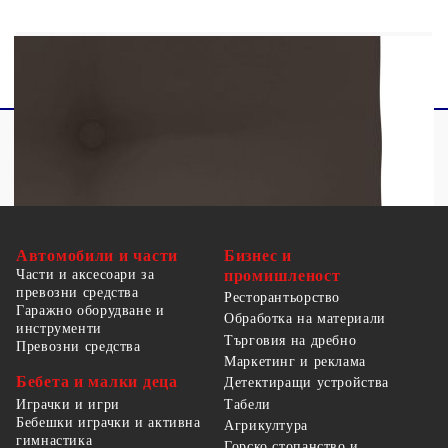
Максимално 110 кг на седалка.
Автомобили и части
Бизнес и
Части и аксесоари за
промишленост
превозни средства
Ресторантьорство
Гаражно оборудване и
Обработка на материали
инструменти
Търговия на дребно
Превозни средства
Маркетинг и реклама
Бебета и малки деца
Детектиращи устройства
Табели
Играчки и игри
Бебешки играчки и активна
Агрикултура
гимнастика
Горско стопанство и