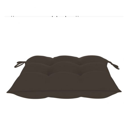
използват. Освен това плътно подплатените
възглавници за седалките осигуряват
допълнителен комфорт при седене.
Цвят на възглавницата: Таупе
Материал: Фино шлайфано твърдо тиково
дърво с финиш на водна основа
Материал на възглавницата: 100%
полиестер
Размери: 47 x 60 x 89 см (Ш x Д x В)
Дълбочина на седалката: 37 см
Височина на седалката от земята: 46 см
Размери на възглавницата: 40 x 40 x 7 см
(Д x Ш x Деб)
Доставката съдържа:
2 x Градински стола
2 x Възглавници за сядане