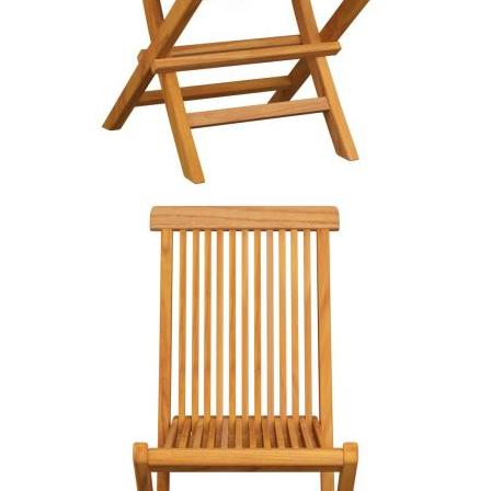
Време за доставка: 5 до 9 дни
Безплатна доставка до адрес при плащане по банков път
Материал:
Фино шлайфано твърдо тиково дърво с
финиш на водна основа
Размери:
47 x 60 x 89 см (Ш x Д x В)
EAN code:
8720286264072
Височина на седалката
46 см
от земята:
Дълбочина на
37 см
седалката:
Размери на
40 x 40 x 7 см (Д x Ш x Деб)
възглавницата:
Цвят на възглавницата:
Таупе
Материал на
100% полиестер
възглавницата: