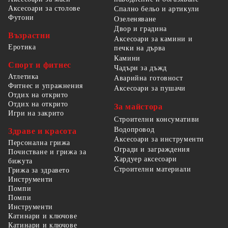
Аксесоари за столове
Спално бельо и артикули
Футони
Озеленяване
Двор и градина
Възрастни
Аксесоари за камини и
Еротика
печки на дърва
Камини
Спорт и фитнес
Чадъри за дъжд
Атлетика
Аварийна готовност
Фитнес и упражнения
Аксесоари за пушачи
Отдих на открито
Отдих на открито
За майстора
Игри на закрито
Строителни консумативи
Водопровод
Здраве и красота
Аксесоари за инструменти
Персонална грижа
Огради и заграждения
Почистване и грижа за
Хардуер аксесоари
бижута
Строителни материали
Грижа за здравето
Инструменти
Помпи
Помпи
Инструменти
Катинари и ключове
Катинари и ключове