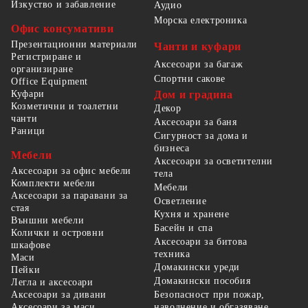
Изкуство и забавление
Аудио
Морска електроника
Офис консумативи
Презентационни материали
Чанти и куфари
Регистриране и
Аксесоари за багаж
организиране
Спортни сакове
Office Equipment
Куфари
Дом и градина
Козметични и тоалетни
Декор
чанти
Аксесоари за баня
Раници
Сигурност за дома и
бизнеса
Мебели
Аксесоари за осветителни
Аксесоари за офис мебели
тела
Комплекти мебели
Мебели
Аксесоари за паравани за
Осветление
стая
Кухня и хранене
Външни мебели
Басейн и спа
Колички и островни
Аксесоари за битова
шкафове
техника
Маси
Домакински уреди
Пейки
Домакински пособия
Легла и аксесоари
Безопасност при пожар,
Аксесоари за дивани
наводнение и обгазяване
Аксесоари за маси