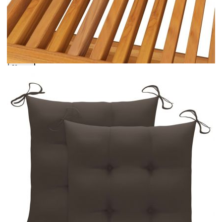
количката" и при поръчка ще можете да изберете броя
вноски на кредита.
Предоставената таблица е с информационна цел.
Добавете продукта в количката си с бутона "Добави в
количката" и при поръчка ще можете да изберете броя
вноски на кредита.
Предоставената таблица е с информационна цел.
Добавете продукта в количката си с бутона "Добави в
количката" и при поръчка ще можете да изберете броя
вноски на кредита.
Когато плащате с NewPay, всъщност NewPay плаща
поръчката Ви вместо Вас. Вие я получавате и
разполагате с три начина да я платите към тях:
Отложено до 30 дни от момента на изпращане на
поръчката без оскъпяване. За покупки на стойност до
400 лв. / €204,52
Плащане на 4 вноски. Заплащате 20% от стойността на
поръчката си на момента с карта. Останалата сума се
разделя на 3 равни месечни вноски без оскъпяване. За
покупки на стойност до 1000 лв. / €511.31
Плащане на 6 вноски. Стойността на поръчката се