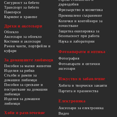
Сигурност за бебето
дърводобив
Транспорт за бебето
Фризьорство и козметика
Памперси
Промишлено съхранение
Кърмене и хранене
Колички и контейнери за
Дрехи и аксесоари
почистване
Защитна екипировка за
Облекло
безопасност при работа
Аксесоари за облекло
Костюми и аксесоари
Наука и лаборатории
Ръчни чанти, портфейли и
куфари
Фотоапарати и оптика
Фотография
За домашните любимци
Фотоапарати и оптични
Пособия за малки животни
аксесоари
Изделия за рибки
Стълби и рампи за
Изкуство и забавление
домашни любимци
Пособия за сресване и
Хобита и творчески занаяти
постригване на домашни
Партита и празненства
любимци
Изделия за домашни
Електроника
любимци
Аксесоари за електроника
Хоби и развлечение
Видео