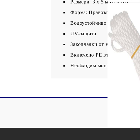
Размери: 3 х 5 м (Д х Ш)
Форма: Правоъгълна
Водоустойчиво
UV-защита
Закопчалки от неръждаема ст
Включено PE въже 4 x 1,5 м
Необходим монтаж: Не