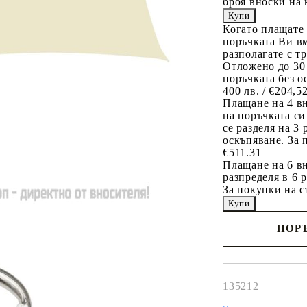
броя вноски на 
Когато плащате
поръчката Ви вм
разполагате с т
Отложено до 30
поръчката без о
400 лв. / €204,5
Плащане на 4 в
на поръчката си
се разделя на 3
оскъпяване. За 
€511.31
Плащане на 6 вн
разпределя в 6 
За покупки на с
ПОРЪ
Наш представител 
свърже с Вас в рам
работния ден!
135212