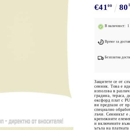
Подложки за фитнес уреди
В
€41
80
00
Лостове за набиране
Силови кули
В наличност: 1 
Йога и пилатес
Време за достав
Безплатна доста
Защитете се от сл
сенник. Това е ид
използва в разли
градина, тераса, 
оксфорд плат с P
ви предпази от пр
специално обработ
лъчи. Сенникът е 
крепежните елеме
и включените въже
ъгъла на платната