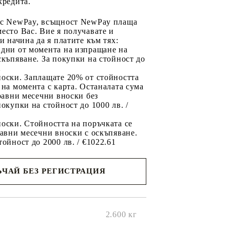
кредита.
 с NewPay, всъщност NewPay плаща
есто Вас. Вие я получавате и
ри начина да я платите към тях:
 дни от момента на изпращане на
скъпяване. За покупки на стойност до
2
носки. Заплащате 20% от стойността
 на момента с карта. Останалата сума
 равни месечни вноски без
покупки на стойност до 1000 лв. /
оски. Стойността на поръчката се
равни месечни вноски с оскъпяване.
тойност до 2000 лв. / €1022.61
ЧАЙ БЕЗ РЕГИСТРАЦИЯ
ще се
ките на
2.600
кг