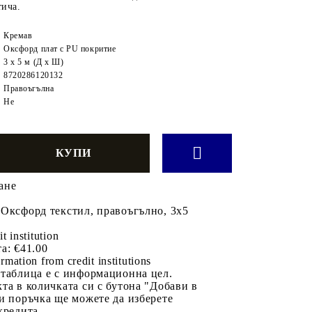
тича.
Кремав
Оксфорд плат с PU покритие
3 х 5 м (Д х Ш)
8720286120132
Правоъгълна
Не
ане
 Оксфорд текстил, правоъгълно, 3x5
it institution
а:
€41.00
rmation from credit institutions
 таблица е с информационна цел.
та в количката си с бутона "Добави в
и поръчка ще можете да изберете
кредита.