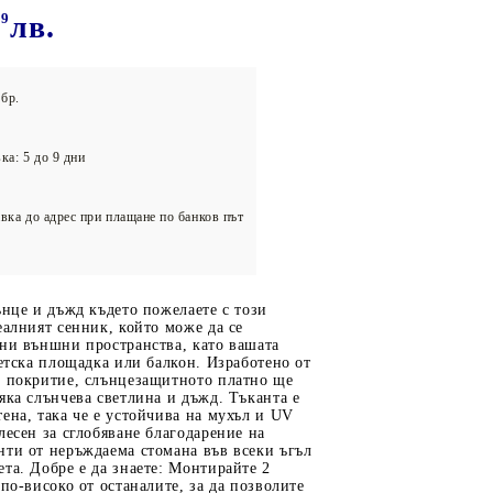
олейбол
19
лв.
бр.
ка: 5 до 9 дни
вка до адрес при плащане по банков път
ънце и дъжд където пожелаете с този
еалният сенник, който може да се
чни външни пространства, като вашата
детска площадка или балкон. Изработено от
U покритие, слънцезащитното платно ще
яка слънчева светлина и дъжд. Тъканта е
ена, така че е устойчива на мухъл и UV
лесен за сглобяване благодарение на
нти от неръждаема стомана във всеки ъгъл
та. Добре е да знаете: Монтирайте 2
 по-високо от останалите, за да позволите