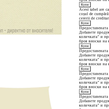
Acest tabel are c
coșul de cumpărăt
cererii de creditar
Предоставената
Добавете продук
количката" и пр
броя вноски на 
Предоставената
Добавете продук
количката" и пр
броя вноски на 
Предоставената
Добавете продук
количката" и пр
броя вноски на 
Предоставената
Добавете продук
количката" и пр