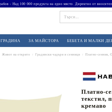
рабов - Над 100 000 продукта на едно място. Директно от вносител
 ГРАДИНА
ЗА МАЙСТОРА
БЕБЕТА И МАЛКИ Д
Живот на открито
Градински чадъри и сенници
Платно-сенник, О
ФИТНЕС УПРАЖНЕНИЯ
А
Вдигане на тежести
Б
Кардио
Бо
любимци
Платно-се
Йога и пилатес
Бе
текстил, 
Лежанки за упражнения
Хо
кремаво
Тренажори за баланс
О