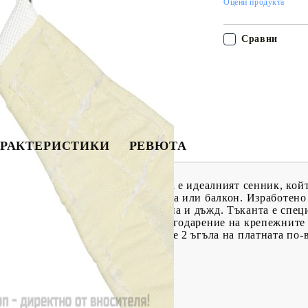
Оцени продукта
Сравни
РАКТЕРИСТИКИ
РЕВЮТА
ето пожелаете с този сенник. Това е идеалният сенник, кой
 градина, тераса, детска площадка или балкон. Изработено
дпази от пряка слънчева светлина и дъжд. Тъканта е специ
нникът е лесен за сглобяване благодарение на крепежните
а. Добре е да знаете: Монтирайте 2 ъгъла на платната по-в
U покритие