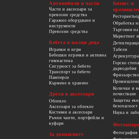
Автомобили и части
Бизнес и
Части и аксесоари за
промишле
превозни средства
Ресторантьо
Гаражно оборудване и
Обработка н
инструменти
Търговия на
Превозни средства
Маркетинг и
Бебета и малки деца
Детектиращи
Играчки и игри
Табели
Бебешки играчки и активна
Агрикултура
гимнастика
Горско стоп
Сигурност за бебето
дърводобив
Транспорт за бебето
Фризьорство
Памперси
Промишлено
Кърмене и хранене
Колички и к
Дрехи и аксесоари
почистване
Защитна еки
Облекло
безопасност
Аксесоари за облекло
Костюми и аксесоари
Наука и лаб
Ръчни чанти, портфейли и
куфари
Фотоапара
Фотография
За домашните