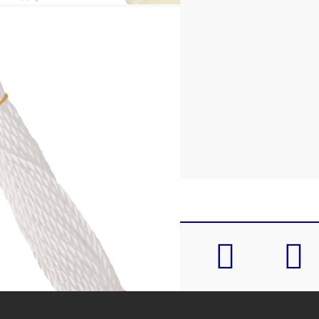
омана на всеки ъгъл