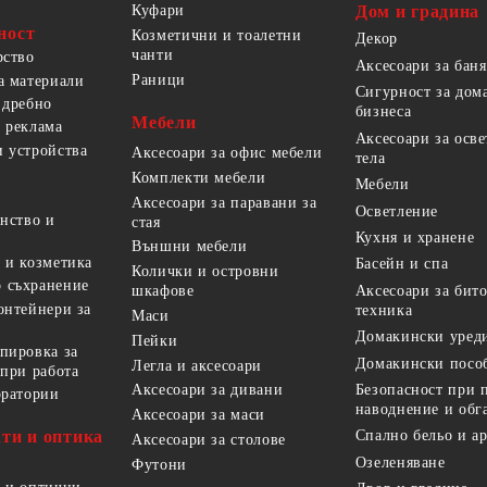
Куфари
Дом и градина
ност
Козметични и тоалетни
Декор
чанти
рство
Аксесоари за баня
Раници
а материали
Сигурност за дом
 дребно
бизнеса
Мебели
 реклама
Аксесоари за осв
 устройства
Аксесоари за офис мебели
тела
Комплекти мебели
Мебели
Аксесоари за паравани за
Осветление
анство и
стая
Кухня и хранене
Външни мебели
 и козметика
Басейн и спа
Колички и островни
 съхранение
Аксесоари за бит
шкафове
онтейнери за
техника
Маси
Домакински уред
Пейки
пировка за
Домакински посо
Легла и аксесоари
 при работа
Безопасност при 
Аксесоари за дивани
оратории
наводнение и обг
Аксесоари за маси
ти и оптика
Спално бельо и а
Аксесоари за столове
Озеленяване
Футони