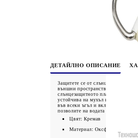
ДЕТАЙЛНО ОПИСАНИЕ
ХА
Защитете се от слънце и дъжд къд
външни пространства, като вашата
слънцезащитното платно ще ви пре
устойчива на мухъл и UV лъчи. Се
във всеки ъгъл и включените въжет
позволите на водата да се оттича.
Цвят: Кремав
Материал: Оксфорд плат с P