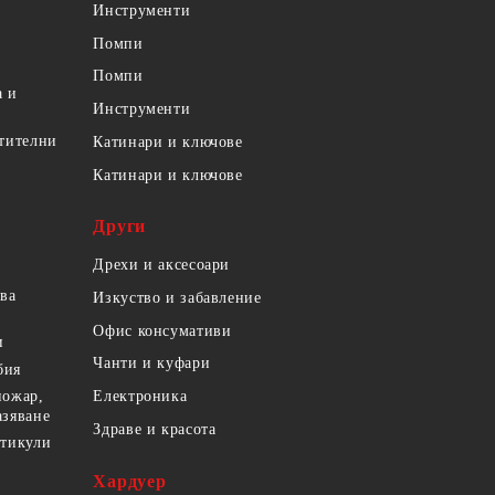
Инструменти
Помпи
Помпи
а и
Инструменти
етителни
Катинари и ключове
Катинари и ключове
Други
Дрехи и аксесоари
ова
Изкуство и забавление
Офис консумативи
и
Чанти и куфари
бия
пожар,
Електроника
азяване
Здраве и красота
ртикули
Хардуер