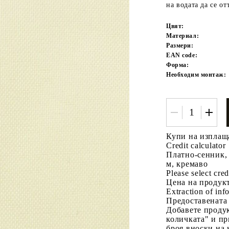
на водата да се от
Цвят:
Материал:
Размери:
EAN code:
Форма:
Необходим монтаж:
Tweet
одели
Купи на изплащ
Credit calculator
Платно-сенник,
м, кремаво
Please select cred
Цена на продукт
Extraction of info
Предоставената
Добавете продук
количката" и пр
броя вноски на 