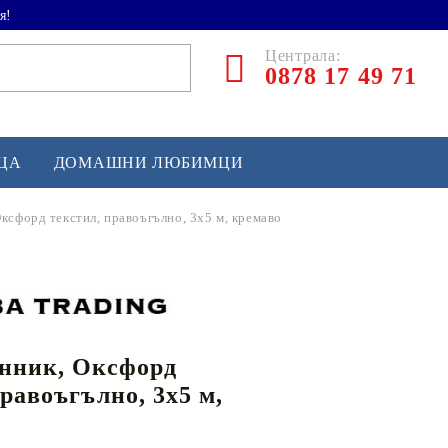
я!
Централа:
0878 17 49 71
ЕЦА
ДОМАШНИ ЛЮБИМЦИ
ксфорд текстил, правоъгълно, 3x5 м, кремаво
ТЛЕТИКА
аскетбол
кс и бойни изкуства
нник, Оксфорд
йзбол и софтбол
правоъгълно, 3x5 м,
кей и лакрос
сновно спортно оборудване