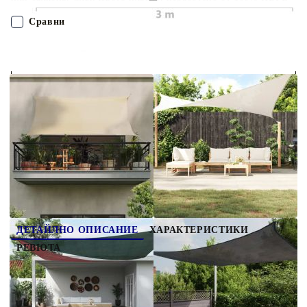
(полиетилен с висока плътност), ви защитава от пряка
слънчева светлина, позволява достатъчно въздух и е
Сравни
водопропускливо. HDPE е специално обработен, така че е
устойчив на мухъл и UV лъчи. Сенникът е лесен за
сглобяване с винтове от неръждаема стомана във всеки ъгъл
ПОРЪЧАЙ БЕЗ РЕГИСТРАЦИЯ
и включените въжета. Добре е да знаете: Този продукт
изисква съвместими куки (не са включени) за правилна
употреба. За да осигурите правилното прилягане, моля,
Наш представител ще се свърже с Вас в рамките на работния ден!
вземете предвид комбинираната дължина на куки и продукта
при покупка.
311117
1.100
кг
Оцени продукта
ДЕТАЙЛНО ОПИСАНИЕ
ХАРАКТЕРИСТИКИ
РЕВЮТА
Създайте малко укритие от слънцето навсякъде,
където пожелаете, с този HDPE сенник. Това е
идеалният сенник, който може да се използва