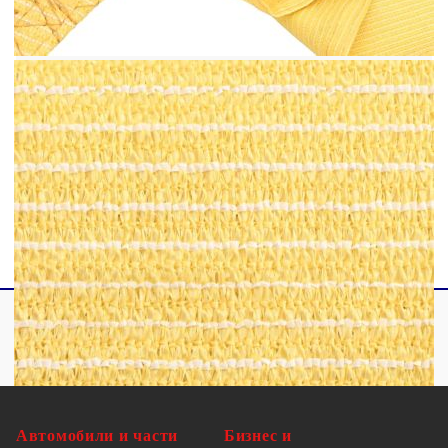
Пропуска вятър и дъжд
Устойчив на мухъл и UV, дишащ HDPE
Закопчалки от неръждаема стомана на
всеки ъгъл
Включени 4 х 1,5 м PE въжета
Не е необходимо сглобяване
Автомобили и части
Бизнес и