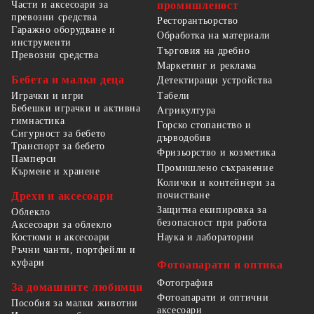
Части и аксесоари за
промишленост
превозни средства
Ресторантьорство
Гаражно оборудване и
Обработка на материали
инструменти
Търговия на дребно
Превозни средства
Маркетинг и реклама
Бебета и малки деца
Детектиращи устройства
Табели
Играчки и игри
Бебешки играчки и активна
Агрикултура
гимнастика
Горско стопанство и
Сигурност за бебето
дърводобив
Транспорт за бебето
Фризьорство и козметика
Памперси
Промишлено съхранение
Кърмене и хранене
Колички и контейнери за
Дрехи и аксесоари
почистване
Защитна екипировка за
Облекло
безопасност при работа
Аксесоари за облекло
Костюми и аксесоари
Наука и лаборатории
Ръчни чанти, портфейли и
куфари
Фотоапарати и оптика
Фотография
За домашните любимци
Фотоапарати и оптични
Пособия за малки животни
аксесоари