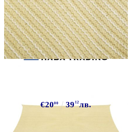
Tweet
Сподели
Платно-сенник, 160 г/м², бежово,
2x3 м, HDPE
€20
39
12
лв.
00
В наличност: 58 бр.