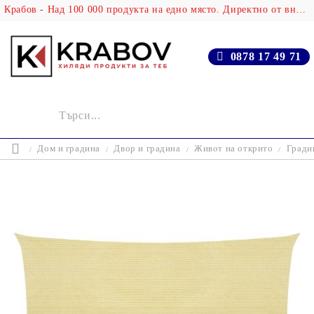
Крабов - Над 100 000 продукта на едно място. Директно от вносителя!
0878 17 49 71
Дом и градина
Двор и градина
Живот на открито
Гради