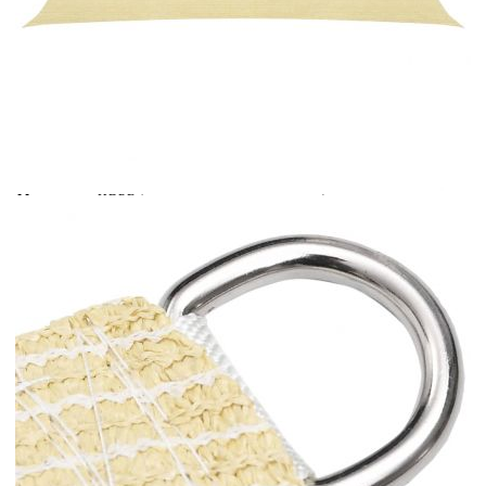
Време за доставка: 5 до 9 дни
Безплатна доставка до адрес при плащане по банков път
Цвят:
Бежов
Материал:
HDPE (полиетилен с висока плътност)
Размери:
2 x 3 м (Д x Ш)
EAN code:
8720286096802
Форма:
Правоъгълна
Купи на изплащане
Credit calculator
Платно-сенник, 160 г/м², бежово, 2x3 м, HDPE
Please select credit institution
Цена на продукта:
€20.00
Extraction of information from credit institutions
Предоставената таблица е с информационна цел.
Добавете продукта в количката си с бутона "Добави в