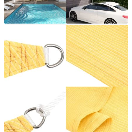
във всякакви външни пространства като
градината, терасата, детската площадка или
балкона. Слънчевото платно, изработено от
100% HDPE (полиетилен с висока плътност), ви
защитава от пряка слънчева светлина, позволява
достатъчно въздух и е водопропускливо. HDPE
е специално обработен, така че е устойчив на
мухъл и UV лъчи. Сенникът е лесен за
сглобяване с винтове от неръждаема стомана
във всеки ъгъл и включените въжета. Добре е да
знаете: Този продукт изисква съвместими куки
(не са включени) за правилна употреба. За да
осигурите правилното прилягане, моля, вземете
предвид комбинираната дължина на куки и
продукта при покупка.
Цвят: Бежов
Материал: HDPE (полиетилен с висока
плътност)
Размери: 2 x 3 м (Д x Ш)
Форма: Правоъгълна
Приблизително 90% UV защита