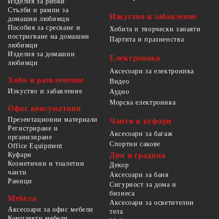
Изделия за рибки
Стълби и рампи за
Изкуство и забавление
домашни любимци
Пособия за сресване и
Хобита и творчески занаяти
постригване на домашни
Партита и празненства
любимци
Изделия за домашни
Електроника
любимци
Аксесоари за електроника
Хоби и развлечение
Видео
Изкуство и забавление
Аудио
Морска електроника
Офис консумативи
Презентационни материали
Чанти и куфари
Регистриране и
Аксесоари за багаж
организиране
Спортни сакове
Office Equipment
Куфари
Дом и градина
Козметични и тоалетни
Декор
чанти
Аксесоари за баня
Раници
Сигурност за дома и
бизнеса
Мебели
Аксесоари за осветителни
Аксесоари за офис мебели
тела
Комплекти мебели