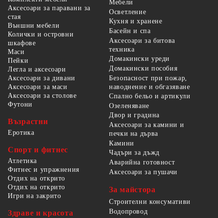
Мебели
Аксесоари за паравани за
Осветление
стая
Кухня и хранене
Външни мебели
Басейн и спа
Колички и островни
Аксесоари за битова
шкафове
техника
Маси
Домакински уреди
Пейки
Домакински пособия
Легла и аксесоари
Безопасност при пожар,
Аксесоари за дивани
наводнение и обгазяване
Аксесоари за маси
Аксесоари за столове
Спално бельо и артикули
Футони
Озеленяване
Двор и градина
Възрастни
Аксесоари за камини и
Еротика
печки на дърва
Камини
Спорт и фитнес
Чадъри за дъжд
Атлетика
Аварийна готовност
Фитнес и упражнения
Аксесоари за пушачи
Отдих на открито
Отдих на открито
За майстора
Игри на закрито
Строителни консумативи
Водопровод
Здраве и красота