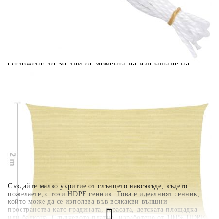
количката" и при поръчка ще можете да изберете броя
вноски на кредита.
Когато плащате с NewPay, всъщност NewPay плаща
поръчката Ви вместо Вас. Вие я получавате и
разполагате с три начина да я платите към тях:
Отложено до 30 дни от момента на изпращане на
поръчката без оскъпяване. За покупки на стойност до
400 лв. / €204,52
Плащане на 4 вноски. Заплащате 20% от стойността на
поръчката си на момента с карта. Останалата сума се
разделя на 3 равни месечни вноски без оскъпяване. За
покупки на стойност до 1000 лв. / €511.31
Плащане на 6 вноски. Стойността на поръчката се
разпределя в 6 равни месечни вноски с оскъпяване. За
покупки на стойност до 2000 лв. / €1022.61
Създайте малко укритие от слънцето навсякъде, където
пожелаете, с този HDPE сенник. Това е идеалният сенник,
който може да се използва във всякакви външни
пространства като градината, терасата, детската площадка
или балкона. Слънчевото платно, изработено от 100% HDPE