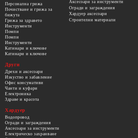
Аксесоари за инструменти
Персонална грижа
Огради и заграждения
Почистване и грижа за
Хардуер аксесоари
бижута
Строителни материали
Грижа за здравето
Инструменти
Помпи
Помпи
Инструменти
Катинари и ключове
Катинари и ключове
Други
Дрехи и аксесоари
Изкуство и забавление
Офис консумативи
Чанти и куфари
Електроника
Здраве и красота
Хардуер
Водопровод
Огради и заграждения
Аксесоари за инструменти
Електрическо захранване