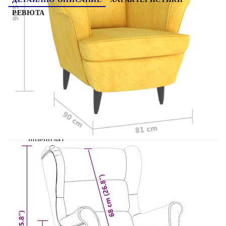
РЕВЮТА
Отличаващ се със стилен дизайн и практична
функция, този фотьойл е основна част от вашия
домашен декор. Холът за всекидневна е
тапициран с кадифе, което го прави мек на
допир и издръжлив. Рамката от шперплат
осигурява стабилност. Неговите подплатени
облегалка и седалка също ви предлагат удобно
изживяване при седене.
Цвят: Горчица жълто
Материал: Кадифе (100% полиестер),
шперплат
Общи размери: 71 x 92 x 91 см (Ш x Д x В)
Ширина на седалката: 45 см
Дълбочина на седалката: 50 см
Височина на седалката от земята: 44 cм
Височина на подлакътника от земята: 63 см