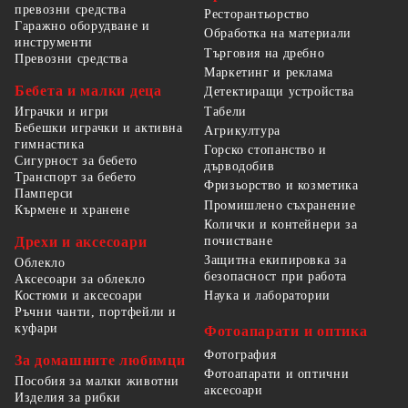
превозни средства
Ресторантьорство
Гаражно оборудване и
Обработка на материали
инструменти
Търговия на дребно
Превозни средства
Маркетинг и реклама
Бебета и малки деца
Детектиращи устройства
Табели
Играчки и игри
Бебешки играчки и активна
Агрикултура
гимнастика
Горско стопанство и
Сигурност за бебето
дърводобив
Транспорт за бебето
Фризьорство и козметика
Памперси
Промишлено съхранение
Кърмене и хранене
Колички и контейнери за
Дрехи и аксесоари
почистване
Защитна екипировка за
Облекло
безопасност при работа
Аксесоари за облекло
Костюми и аксесоари
Наука и лаборатории
Ръчни чанти, портфейли и
куфари
Фотоапарати и оптика
Фотография
За домашните любимци
Фотоапарати и оптични
Пособия за малки животни
аксесоари
Изделия за рибки