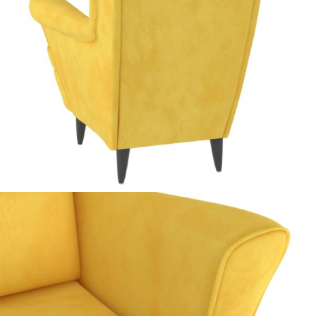
Добавете продукта в количката си с бутона "Добави в
количката" и при поръчка ще можете да изберете броя
вноски на кредита.
Предоставената таблица е с информационна цел.
Добавете продукта в количката си с бутона "Добави в
количката" и при поръчка ще можете да изберете броя
вноски на кредита.
Когато плащате с NewPay, всъщност NewPay плаща
поръчката Ви вместо Вас. Вие я получавате и
разполагате с три начина да я платите към тях:
Отложено до 30 дни от момента на изпращане на
поръчката без оскъпяване. За покупки на стойност до
400 лв. / €204,52
Плащане на 4 вноски. Заплащате 20% от стойността на
поръчката си на момента с карта. Останалата сума се
разделя на 3 равни месечни вноски без оскъпяване. За
покупки на стойност до 1000 лв. / €511.31
Плащане на 6 вноски. Стойността на поръчката се
разпределя в 6 равни месечни вноски с оскъпяване. За
покупки на стойност до 2000 лв. / €1022.61