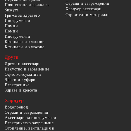
Огради и заграждения
Почистване и грижа за
Хардуер аксесоари
бижута
Строителни материали
Грижа за здравето
Инструменти
Помпи
Помпи
Инструменти
Катинари и ключове
Катинари и ключове
Други
Дрехи и аксесоари
Изкуство и забавление
Офис консумативи
Чанти и куфари
Електроника
Здраве и красота
Хардуер
Водопровод
Огради и заграждения
Аксесоари за инструменти
Електрическо захранване
Отопление, вентилация и