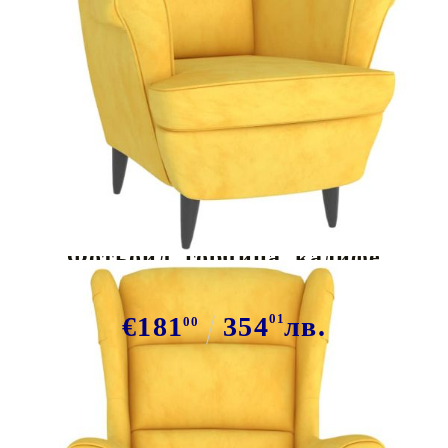
Tweet
Сподели
Фотьойл, горчица, кадифе
€181
354
01
лв.
00
В наличност: 200 бр.
Време за доставка: 5 до 9 дни