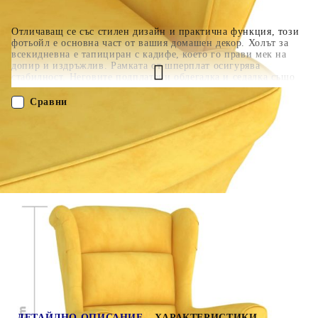
Отличаващ се със стилен дизайн и практична функция, този
фотьойл е основна част от вашия домашен декор. Холът за
всекидневна е тапициран с кадифе, което го прави мек на
допир и издръжлив. Рамката от шперплат осигурява
стабилност. Неговите подплатени облегалка и седалка също
ви предлагат удобно изживяване при седене. Максимално 110
кг на седалка. Съобразете се с риска от открит огън и други
Сравни
източници на силна топлина в близост до продукта.
ПОРЪЧАЙ БЕЗ РЕГИСТРАЦИЯ
Наш представител ще се свърже с Вас в рамките на работния ден!
324066
21.850
кг
Оцени продукта
ДЕТАЙЛНО ОПИСАНИЕ
ХАРАКТЕРИСТИКИ