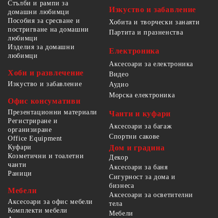
Стълби и рампи за
Изкуство и забавление
домашни любимци
Пособия за сресване и
Хобита и творчески занаяти
постригване на домашни
Партита и празненства
любимци
Изделия за домашни
Електроника
любимци
Аксесоари за електроника
Хоби и развлечение
Видео
Изкуство и забавление
Аудио
Морска електроника
Офис консумативи
Презентационни материали
Чанти и куфари
Регистриране и
Аксесоари за багаж
организиране
Спортни сакове
Office Equipment
Куфари
Дом и градина
Козметични и тоалетни
Декор
чанти
Аксесоари за баня
Раници
Сигурност за дома и
бизнеса
Мебели
Аксесоари за осветителни
Аксесоари за офис мебели
тела
Комплекти мебели
Мебели