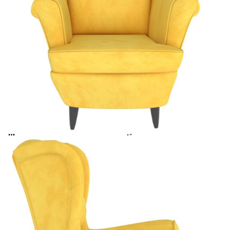
Безплатна доставка до адрес при плащане по банков път
Цвят:
Горчица жълто
Материал:
Кадифе (100% полиестер),
шперплат
EAN code:
8720286072271
Общи размери:
71 x 92 x 91 см (Ш x Д x В)
Височина на седалката от земята:
44 cм
Дълбочина на седалката:
50 см
Ширина на седалката:
45 см
Височина на подлакътника от
63 см
земята:
Необходимо сглобяване:
Да
Височина на подлакътника от
23-25 см
седалката:
Купи на изплащане
Credit calculator