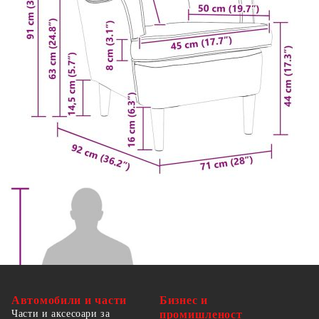
Височина на подлакътника от седалката:
23-25 см
Максимално натоварване 110 кг на седалка
Необходимо сглобяване: Да
Максимално 110 кг на седалка. Съобразете се с
риска от открит огън и други източници на
силна топлина в близост до продукта.
Автомобили и части
Бизнес и
Части и аксесоари за
промишленост