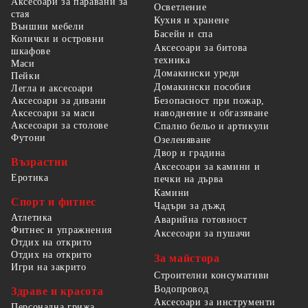
Аксесоари за паравани за
Осветление
стая
Кухня и хранене
Външни мебели
Басейн и спа
Колички и островни
Аксесоари за битова
шкафове
техника
Маси
Домакински уреди
Пейки
Домакински пособия
Легла и аксесоари
Безопасност при пожар,
Аксесоари за дивани
наводнение и обгазяване
Аксесоари за маси
Аксесоари за столове
Спално бельо и артикули
Футони
Озеленяване
Двор и градина
Възрастни
Аксесоари за камини и
Еротика
печки на дърва
Камини
Спорт и фитнес
Чадъри за дъжд
Атлетика
Аварийна готовност
Фитнес и упражнения
Аксесоари за пушачи
Отдих на открито
Отдих на открито
За майстора
Игри на закрито
Строителни консумативи
Водопровод
Здраве и красота
Аксесоари за инструменти
Персонална грижа