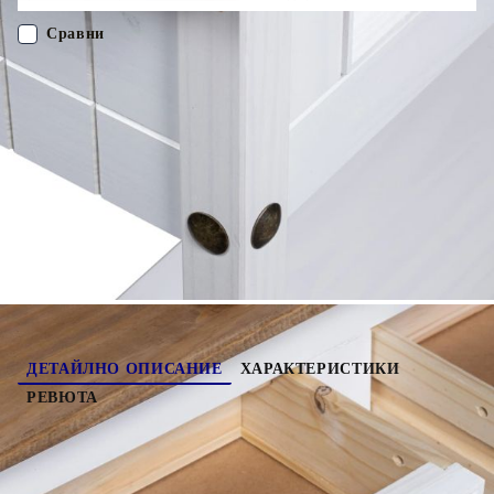
минимална поддръжка, а красивите дървесни зърна ѝ
придават рустик чар. Масата има здрав плот, върху който
Сравни
можете да поставите вашия телевизор или лампа, храна и
напитки, както и декоративни елементи като рамки за
снимки, кошници с плодове или вази. Разполага с 2
ПОРЪЧАЙ БЕЗ РЕГИСТРАЦИЯ
чекмеджета и 1 рафт, осигуряващи достатъчно място за
съхранение и организиране на книги, списания и други
предмети. Благодарение на удобните дръжки можете лесно да
Наш представител ще се свърже с Вас в рамките на работния ден!
отваряте чекмеджетата. Не използвайте този артикул, ако
някой от компонентите е счупен, скъсан или липсва.
282646
15.550
кг
Оцени продукта
ДЕТАЙЛНО ОПИСАНИЕ
ХАРАКТЕРИСТИКИ
РЕВЮТА
Тази конзолна маса в стил Corona излъчва
рустик мексикански чар, който ще я направи
непреходно допълнение към вашия хол или