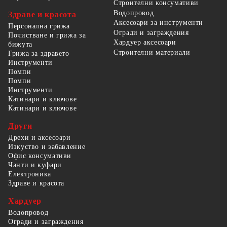
Строителни консумативи
Водопровод
Здраве и красота
Аксесоари за инструменти
Персонална грижа
Огради и заграждения
Почистване и грижа за
Хардуер аксесоари
бижута
Строителни материали
Грижа за здравето
Инструменти
Помпи
Помпи
Инструменти
Катинари и ключове
Катинари и ключове
Други
Дрехи и аксесоари
Изкуство и забавление
Офис консумативи
Чанти и куфари
Електроника
Здраве и красота
Хардуер
Водопровод
Огради и заграждения