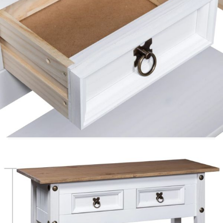
коридор. Тази рустик конзолна маса е
изработена от висококачествена борова
дървесина, което я прави износоустойчива.
Стабилната дървена маса изисква минимална
поддръжка, а красивите дървесни зърна ѝ
придават рустик чар. Масата има здрав плот,
върху който можете да поставите вашия
телевизор или лампа, храна и напитки, както и
декоративни елементи като рамки за снимки,
кошници с плодове или вази. Разполага с 2
чекмеджета и 1 рафт, осигуряващи достатъчно
място за съхранение и организиране на книги,
списания и други предмети. Благодарение на
удобните дръжки можете лесно да отваряте
чекмеджетата.
Цвят: Бял корпус и кафяв плот
Материал: Полиран бор масив
Размери: 90 x 34,5 x 73 см (Д x Ш x В)
В съответствие с мексиканския стил на
обзавеждане Корона
С 2 чекмеджета и 1 рафт