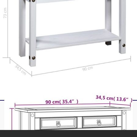
Лесно сглобяване
ВНИМАНИЕ:
За да се предотврати
преобръщане, този продукт трябва да се
използва с предоставения анкер за стена.
Legal Documents:
Повече подробности за предотвратяване на
преобръщането на вашите мебели можете да
намерите
тук
Не използвайте този артикул, ако някой от
компонентите е счупен, скъсан или липсва.