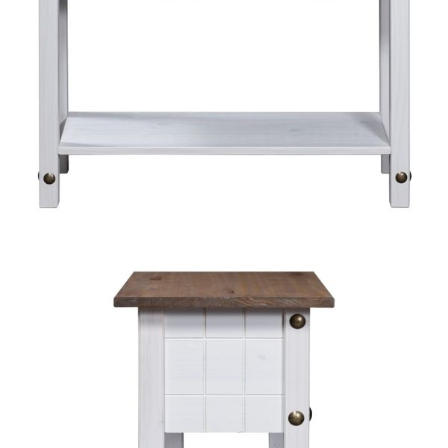
Време за доставка: 5 до 9 дни
Безплатна доставка до адрес при плащане по банков път
Цвят:
Бял корпус и кафяв плот
Материал:
Полиран бор масив
Размери:
90 x 34,5 x 73 см (Д x Ш x В)
EAN code:
8719883682150
Купи на изплащане
Credit calculator
Конзолна маса мексикански бор стил Корона бяла
90x34,5x73 cм
Please select credit institution
Цена на продукта:
€90.00
Extraction of information from credit institutions
Предоставената таблица е с информационна цел.
Добавете продукта в количката си с бутона "Добави в