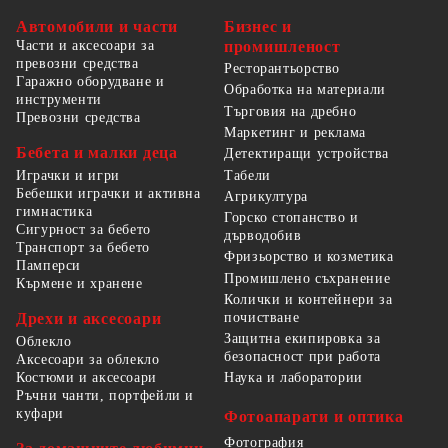
Автомобили и части
Бизнес и
Части и аксесоари за
промишленост
превозни средства
Ресторантьорство
Гаражно оборудване и
Обработка на материали
инструменти
Търговия на дребно
Превозни средства
Маркетинг и реклама
Бебета и малки деца
Детектиращи устройства
Табели
Играчки и игри
Бебешки играчки и активна
Агрикултура
гимнастика
Горско стопанство и
Сигурност за бебето
дърводобив
Транспорт за бебето
Фризьорство и козметика
Памперси
Промишлено съхранение
Кърмене и хранене
Колички и контейнери за
Дрехи и аксесоари
почистване
Защитна екипировка за
Облекло
безопасност при работа
Аксесоари за облекло
Костюми и аксесоари
Наука и лаборатории
Ръчни чанти, портфейли и
куфари
Фотоапарати и оптика
Фотография