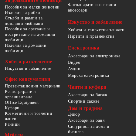
За домашните любимци
Фотоапарати и оптични
Пособия за малки животни
аксесоари
Изделия за рибки
Стълби и рампи за
Изкуство и забавление
домашни любимци
Пособия за сресване и
Хобита и творчески занаяти
постригване на домашни
Партита и празненства
любимци
Изделия за домашни
Електроника
любимци
Аксесоари за електроника
Хоби и развлечение
Видео
Изкуство и забавление
Аудио
Морска електроника
Офис консумативи
Презентационни материали
Чанти и куфари
Регистриране и
Аксесоари за багаж
организиране
Спортни сакове
Office Equipment
Куфари
Дом и градина
Козметични и тоалетни
Декор
чанти
Аксесоари за баня
Раници
Сигурност за дома и
бизнеса
Мебели