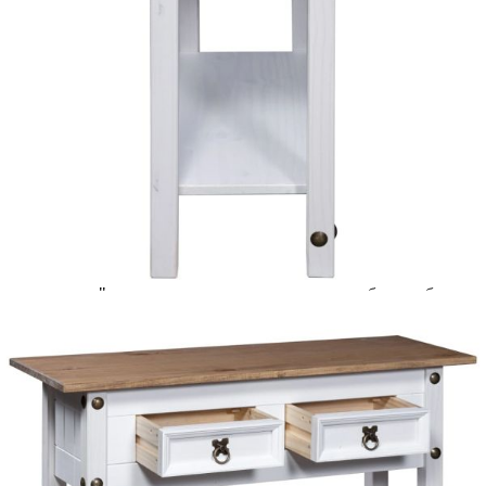
количката" и при поръчка ще можете да изберете броя
вноски на кредита.
Acest tabel are caracter informativ. Adăugați produsul în
coșul de cumpărături unde veți putea selecta detaliile
cererii de creditare.
Предоставената таблица е с информационна цел.
Добавете продукта в количката си с бутона "Добави в
количката" и при поръчка ще можете да изберете броя
вноски на кредита.
Предоставената таблица е с информационна цел.
Добавете продукта в количката си с бутона "Добави в
количката" и при поръчка ще можете да изберете броя
вноски на кредита.
Предоставената таблица е с информационна цел.
Добавете продукта в количката си с бутона "Добави в
количката" и при поръчка ще можете да изберете броя
вноски на кредита.
Предоставената таблица е с информационна цел.
Добавете продукта в количката си с бутона "Добави в