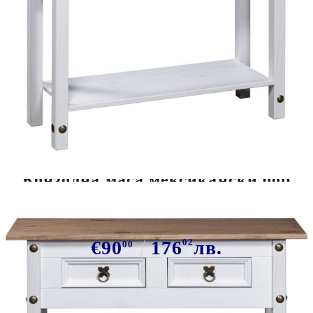
Tweet
Сподели
Конзолна маса мексикански бор
стил Корона бяла 90x34,5x73 cм
€90
176
02
лв.
00
В наличност: 25 бр.