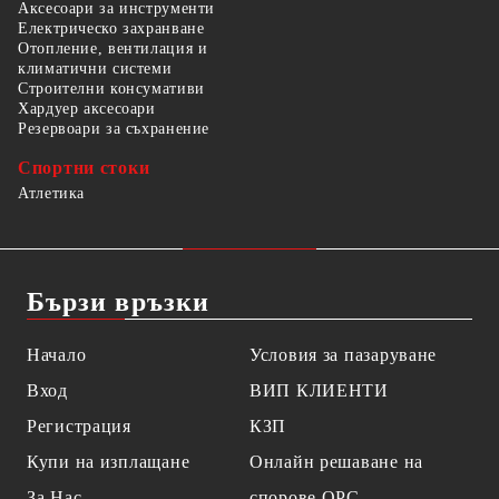
Аксесоари за инструменти
Електрическо захранване
Отопление, вентилация и
климатични системи
Строителни консумативи
Хардуер аксесоари
Резервоари за съхранение
Спортни стоки
Атлетика
Бързи връзки
Начало
Условия за пазаруване
Вход
ВИП КЛИЕНТИ
Регистрация
КЗП
Купи на изплащане
Онлайн решаване на
За Нас
спорове OPC