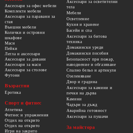
Аксесоари за осветителни
Аксесоари за офис мебели
тела
Комплекти мебели
Мебели
Аксесоари за паравани за
Осветление
стая
Кухня и хранене
Външни мебели
Басейн и спа
Колички и островни
Аксесоари за битова
шкафове
техника
Маси
Домакински уреди
Пейки
Домакински пособия
Легла и аксесоари
Безопасност при пожар,
Аксесоари за дивани
наводнение и обгазяване
Аксесоари за маси
Аксесоари за столове
Спално бельо и артикули
Футони
Озеленяване
Двор и градина
Възрастни
Аксесоари за камини и
Еротика
печки на дърва
Камини
Спорт и фитнес
Чадъри за дъжд
Атлетика
Аварийна готовност
Фитнес и упражнения
Аксесоари за пушачи
Отдих на открито
Отдих на открито
За майстора
Игри на закрито