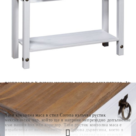
количката" и при поръчка ще можете да изберете броя
вноски на кредита.
Когато плащате с NewPay, всъщност NewPay плаща
поръчката Ви вместо Вас. Вие я получавате и
разполагате с три начина да я платите към тях:
Отложено до 30 дни от момента на изпращане на
поръчката без оскъпяване. За покупки на стойност до
400 лв. / €204,52
Плащане на 4 вноски. Заплащате 20% от стойността на
поръчката си на момента с карта. Останалата сума се
разделя на 3 равни месечни вноски без оскъпяване. За
покупки на стойност до 1000 лв. / €511.31
Плащане на 6 вноски. Стойността на поръчката се
разпределя в 6 равни месечни вноски с оскъпяване. За
покупки на стойност до 2000 лв. / €1022.61
Тази конзолна маса в стил Corona излъчва рустик
мексикански чар, който ще я направи непреходно допълнение
към вашия хол или коридор. Тази рустик конзолна маса е
изработена от висококачествена борова дървесина, което я
прави износоустойчива. Стабилната дървена маса изисква