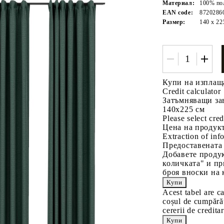
Материал:
100% по
EAN code:
8720286
Размер:
140 х 22
Купи на изплащ
Credit calculator
Tweet
одели
Затъмняващи зав
140x225 см
Please select cred
Цена на продукт
Extraction of info
Предоставената
Добавете продук
количката" и пр
броя вноски на 
Acest tabel are c
coșul de cumpărăt
cererii de creditar