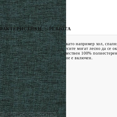
РАКТЕРИСТИКИ
РЕВЮТА
са подходящи за всеки интериор, като например хол, спалня
част от входящата светлина. Завесите могат лесно да се ок
Завесите, изработени от висококачествен 100% полиестерен
е внимание: Корнизът за пердета не е включен.