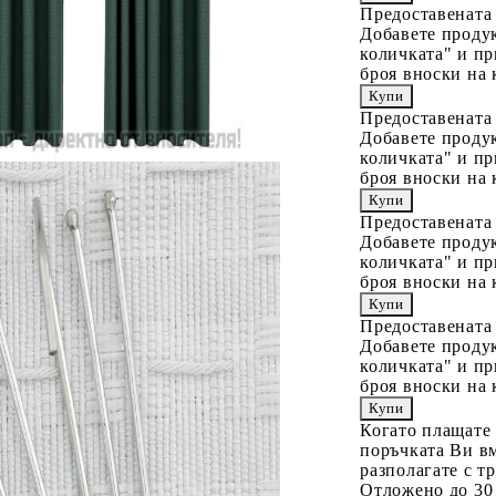
Предоставената
Добавете продук
количката" и пр
броя вноски на 
Предоставената
Добавете продук
количката" и пр
броя вноски на 
Предоставената
Добавете продук
количката" и пр
броя вноски на 
Предоставената
Добавете продук
количката" и пр
броя вноски на 
Когато плащате
поръчката Ви вм
разполагате с т
Отложено до 30