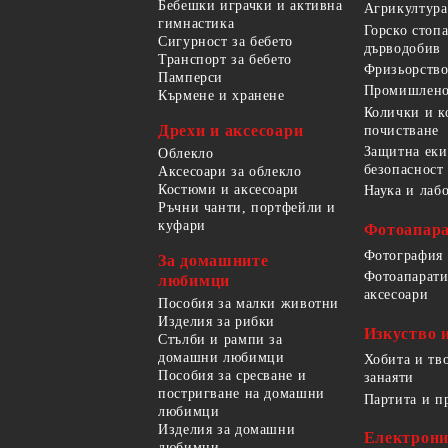
Бебешки играчки и активна
Агрикултура
гимнастика
Горско стоп
Сигурност за бебето
дърводобив
Транспорт за бебето
Фризьорство
Памперси
Промишлено
Кърмене и хранене
Колички и к
Дрехи и аксесоари
почистване
Защитна еки
Облекло
безопасност
Аксесоари за облекло
Костюми и аксесоари
Наука и лаб
Ръчни чанти, портфейли и
куфари
Фотоапара
Фотография
За домашните
Фотоапарати
любимци
аксесоари
Пособия за малки животни
Изделия за рибки
Изкуство 
Стълби и рампи за
домашни любимци
Хобита и тв
Пособия за сресване и
занаяти
постригване на домашни
Партита и п
любимци
Изделия за домашни
Електрон
любимци