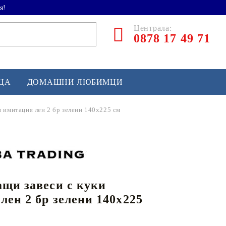
я!
Централа:
0878 17 49 71
ЕЦА
ДОМАШНИ ЛЮБИМЦИ
и имитация лен 2 бр зелени 140x225 см
ТЛЕТИКА
аскетбол
кс и бойни изкуства
щи завеси с куки
йзбол и софтбол
лен 2 бр зелени 140x225
кей и лакрос
сновно спортно оборудване