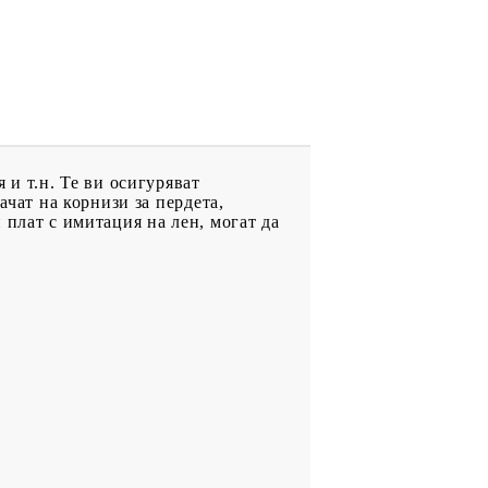
 и т.н. Те ви осигуряват
ачат на корнизи за пердета,
 плат с имитация на лен, могат да