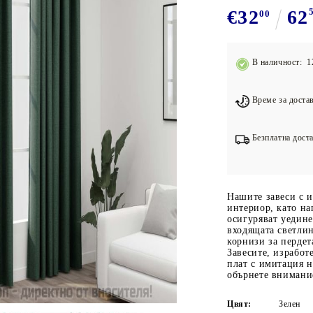
Подложки за фитнес уреди
В
€32
62
00
Лостове за набиране
Силови кули
В наличност: 1
Йога и пилатес
Време за достав
Безплатна доста
Нашите завеси с и
интериор, като на
осигуряват уедине
входящата светлин
корнизи за пердет
Завесите, изработ
плат с имитация н
обърнете внимание
Цвят:
Зелен