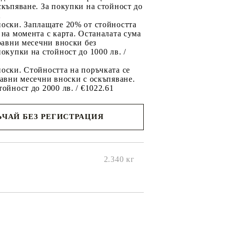
скъпяване. За покупки на стойност до
2
носки. Заплащате 20% от стойността
 на момента с карта. Останалата сума
 равни месечни вноски без
покупки на стойност до 1000 лв. /
оски. Стойността на поръчката се
равни месечни вноски с оскъпяване.
тойност до 2000 лв. / €1022.61
ЧАЙ БЕЗ РЕГИСТРАЦИЯ
ще се
ките на
2.340
кг