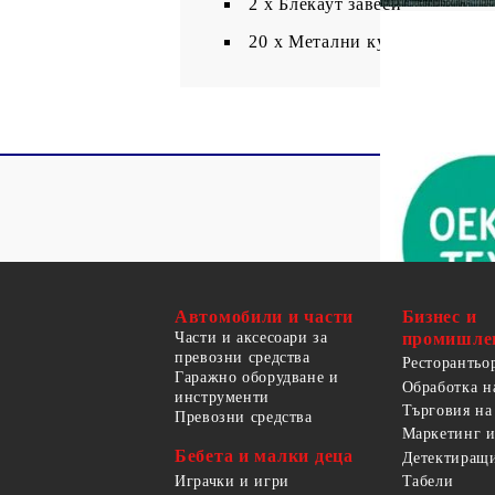
2 x Блекаут завеси
20 х Метални куки
Автомобили и части
Бизнес и
Части и аксесоари за
промишле
превозни средства
Ресторантьо
Гаражно оборудване и
Обработка н
инструменти
Търговия на
Превозни средства
Маркетинг и
Бебета и малки деца
Детектиращи
Играчки и игри
Табели