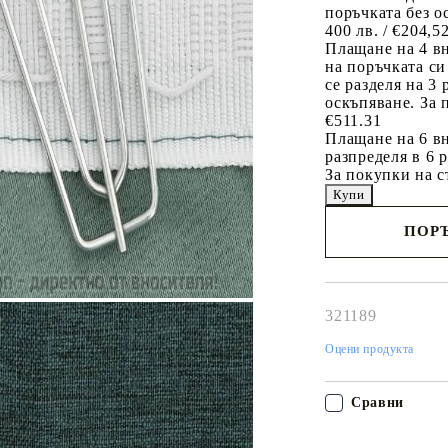
поръчката без о
400 лв. / €204,5
Плащане на 4 в
на поръчката си
се разделя на 3
оскъпяване. За 
€511.31
Плащане на 6 вн
разпределя в 6 
За покупки на с
ПОРЪ
Наш представител 
свърже с Вас в рам
работния ден!
321189
Оцени продукта
Сравни