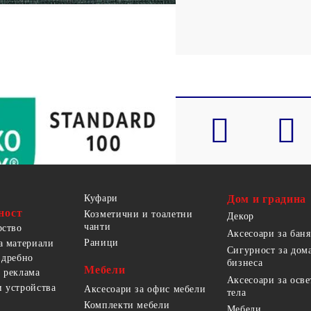
Куфари
Дом и градина
ност
Козметични и тоалетни
Декор
чанти
рство
Аксесоари за баня
Раници
а материали
Сигурност за дом
 дребно
бизнеса
Мебели
 реклама
Аксесоари за осв
 устройства
Аксесоари за офис мебели
тела
Комплекти мебели
Мебели