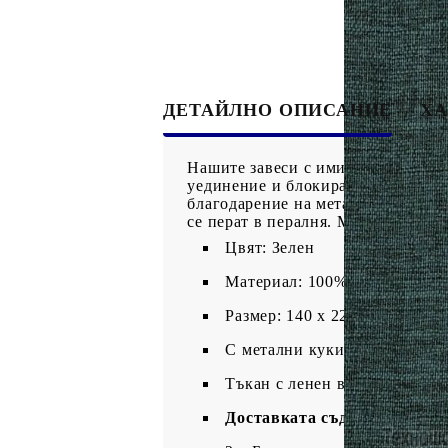
ДЕТАЙЛНО ОПИСАНИЕ
ХА
Нашите завеси с имитация на лен 
уединение и блокират по-голямата 
благодарение на металните куки. 
се перат в пералня. Моля, обърнет
Цвят: Зелен
Материал: 100% полиестер
Размер: 140 х 225 cм (Ш х В)
С метални куки
Тъкан с ленен вид
Доставката съдържа