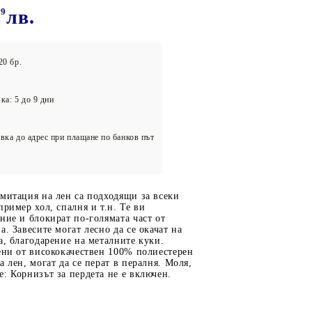
олейбол
59
лв.
20 бр.
ка: 5 до 9 дни
вка до адрес при плащане по банков път
митация на лен са подходящи за всеки
пример хол, спалня и т.н. Те ви
ние и блокират по-голямата част от
а. Завесите могат лесно да се окачат на
а, благодарение на металните куки.
ени от висококачествен 100% полиестерен
а лен, могат да се перат в пералня. Моля,
: Корнизът за пердета не е включен.