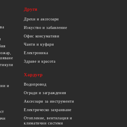
Други
Дрехи и аксесоари
ова
Изкуство и забавление
Офис консумативи
и
Чанти и куфари
бия
пожар,
Електроника
азяване
Здраве и красота
ртикули
Хардуер
Водопровод
ини и
Огради и заграждения
Аксесоари за инструменти
Електрическо захранване
ст
Отопление, вентилация и
ачи
климатични системи