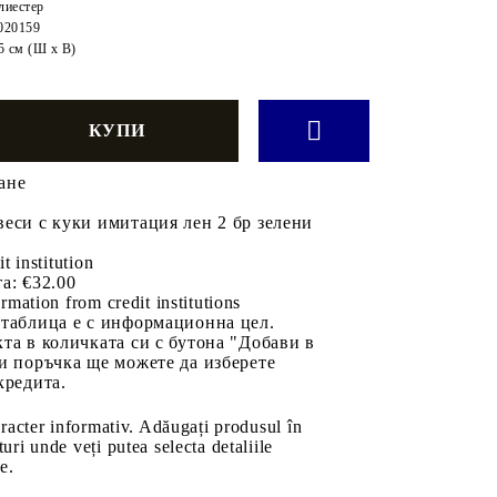
лиестер
020159
5 cм (Ш х В)
ане
еси с куки имитация лен 2 бр зелени
it institution
а:
€32.00
rmation from credit institutions
 таблица е с информационна цел.
та в количката си с бутона "Добави в
и поръчка ще можете да изберете
кредита.
aracter informativ. Adăugați produsul în
uri unde veți putea selecta detaliile
e.