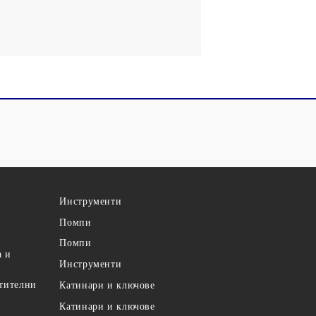
Инструменти
Помпи
Помпи
а и
Инструменти
етителни
Катинари и ключове
Катинари и ключове