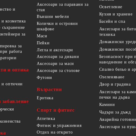
Аксесоари за паравани за
Осветление
анство и
стая
Кухня и хранене
Външни мебели
 и козметика
Басейн и спа
Колички и островни
 съхранение
Аксесоари за бит
шкафове
онтейнери за
техника
Маси
Домакински уред
Пейки
пировка за
Домакински посо
Легла и аксесоари
 при работа
Безопасност при 
Аксесоари за дивани
оратории
наводнение и обг
Аксесоари за маси
ти и оптика
Спално бельо и а
Аксесоари за столове
Озеленяване
Футони
 и оптични
Двор и градина
Възрастни
Аксесоари за кам
печки на дърва
Еротика
и забавление
Камини
орчески
Спорт и фитнес
Чадъри за дъжд
Атлетика
Аварийна готовно
разненства
Фитнес и упражнения
Аксесоари за пуш
Отдих на открито
ика