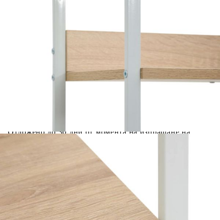
Предоставената таблица е с информационна цел.
Добавете продукта в количката си с бутона "Добави в
количката" и при поръчка ще можете да изберете броя
вноски на кредита.
Предоставената таблица е с информационна цел.
Добавете продукта в количката си с бутона "Добави в
количката" и при поръчка ще можете да изберете броя
вноски на кредита.
Когато плащате с NewPay, всъщност NewPay плаща
поръчката Ви вместо Вас. Вие я получавате и
разполагате с три начина да я платите към тях:
Отложено до 30 дни от момента на изпращане на
поръчката без оскъпяване. За покупки на стойност до
400 лв. / €204,52
Плащане на 4 вноски. Заплащате 20% от стойността на
поръчката си на момента с карта. Останалата сума се
разделя на 3 равни месечни вноски без оскъпяване. За
покупки на стойност до 1000 лв. / €511.31
Плащане на 6 вноски. Стойността на поръчката се
разпределя в 6 равни месечни вноски с оскъпяване. За
покупки на стойност до 2000 лв. / €1022.61