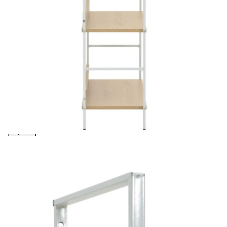
Библиотека с 3 рафта, дъб, 60x27,6x90,5 см,
инженерно дърво
Please select credit institution
Цена на продукта:
€54.00
Extraction of information from credit institutions
Предоставената таблица е с информационна цел.
Добавете продукта в количката си с бутона "Добави в
количката" и при поръчка ще можете да изберете броя
вноски на кредита.
Acest tabel are caracter informativ. Adăugați produsul în
coșul de cumpărături unde veți putea selecta detaliile
cererii de creditare.
Предоставената таблица е с информационна цел.
Добавете продукта в количката си с бутона "Добави в
количката" и при поръчка ще можете да изберете броя
вноски на кредита.
Предоставената таблица е с информационна цел.
Добавете продукта в количката си с бутона "Добави в
количката" и при поръчка ще можете да изберете броя
вноски на кредита.