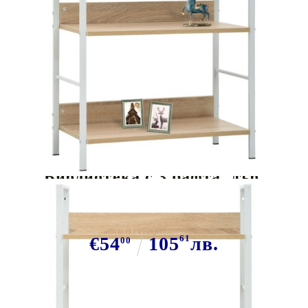
Tweet
Сподели
Библиотека с 3 рафта, дъб,
60x27,6x90,5 см, инженерно дърво
€54
105
61
лв.
00
В наличност: 22 бр.