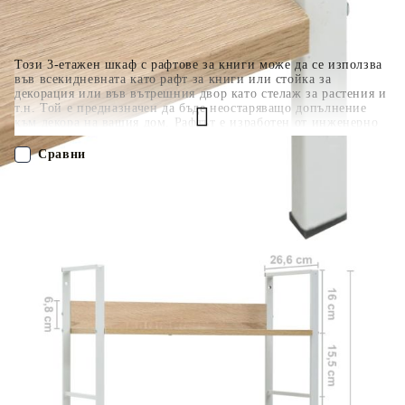
Този 3-етажен шкаф с рафтове за книги може да се използва
във всекидневната като рафт за книги или стойка за
декорация или във вътрешния двор като стелаж за растения и
т.н. Той е предназначен да бъде неостаряващо допълнение
към декора на вашия дом. Рафтът е изработен от инженерно
дърво, което го прави лесен за почистване с влажна кърпа.
Здравата стоманена конструкция го прави устойчив на ръжда
Сравни
и добавя към неговия индустриален стил. Стелажът за
съхранение се отличава с компактен дизайн, който позволява
да се използва максимално ограниченото пространство. Този
ПОРЪЧАЙ БЕЗ РЕГИСТРАЦИЯ
шкаф има 3 рафта, което ви осигурява достатъчно място за
съхранение и излагане на вашата колекция от книги, цветя,
CD-та, DVD-та, както и други декоративни елементи. Нашият
Наш представител ще се свърже с Вас в рамките на работния ден!
стоящ рафт се сглобява лесно.
288221
8.200
кг
Оцени продукта