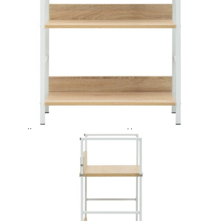
Време за доставка: 5 до 9 дни
Безплатна доставка до адрес при плащане по банков път
Цвят:
Дъб и бяло
Материал:
Инженерно дърво, стомана
EAN code:
8719883890579
Общи размери:
60 x 27,6 x 90,5 см (Д x Ш x
В)
Необходимо сглобяване:
Да
Максимална товароносимост на рафт:
15 кг
Макс. товароносимост (обща):
45 кг
Размери на единичен хоризонтален
56 x 27,6 x 1,5 см (Д x Ш x
рафт:
В)
Размери на единичен вертикален
56 x 6,8 x 1,5 см (Д x Ш x В)
рафт:
Купи на изплащане
Credit calculator