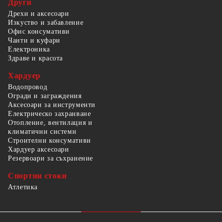
Други
Дрехи и аксесоари
Изкуство и забавление
Офис консумативи
Чанти и куфари
Електроника
Здраве и красота
Хардуер
Водопровод
Огради и заграждения
Аксесоари за инструменти
Електрическо захранване
Отопление, вентилация и
климатични системи
Строителни консумативи
Хардуер аксесоари
Резервоари за съхранение
Спортни стоки
Атлетика