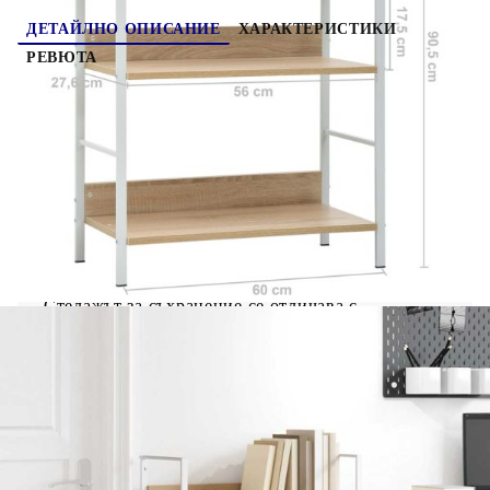
ДЕТАЙЛНО ОПИСАНИЕ
ХАРАКТЕРИСТИКИ
РЕВЮТА
Този 3-етажен шкаф с рафтове за книги може да
се използва във всекидневната като рафт за
книги или стойка за декорация или във
вътрешния двор като стелаж за растения и т.н.
Той е предназначен да бъде неостаряващо
допълнение към декора на вашия дом. Рафтът е
изработен от инженерно дърво, което го прави
лесен за почистване с влажна кърпа. Здравата
стоманена конструкция го прави устойчив на
ръжда и добавя към неговия индустриален стил.
Стелажът за съхранение се отличава с
компактен дизайн, който позволява да се
използва максимално ограниченото
пространство. Този шкаф има 3 рафта, което ви
осигурява достатъчно място за съхранение и
излагане на вашата колекция от книги, цветя,
CD-та, DVD-та, както и други декоративни
елементи. Нашият стоящ рафт се сглобява
лесно.