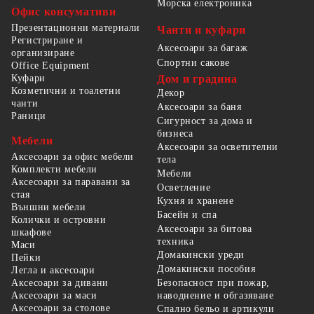
Морска електроника
Офис консумативи
Презентационни материали
Чанти и куфари
Регистриране и
Аксесоари за багаж
организиране
Спортни сакове
Office Equipment
Куфари
Дом и градина
Козметични и тоалетни
Декор
чанти
Аксесоари за баня
Раници
Сигурност за дома и
бизнеса
Мебели
Аксесоари за осветителни
Аксесоари за офис мебели
тела
Комплекти мебели
Мебели
Аксесоари за паравани за
Осветление
стая
Кухня и хранене
Външни мебели
Басейн и спа
Колички и островни
Аксесоари за битова
шкафове
техника
Маси
Домакински уреди
Пейки
Домакински пособия
Легла и аксесоари
Безопасност при пожар,
Аксесоари за дивани
наводнение и обгазяване
Аксесоари за маси
Аксесоари за столове
Спално бельо и артикули