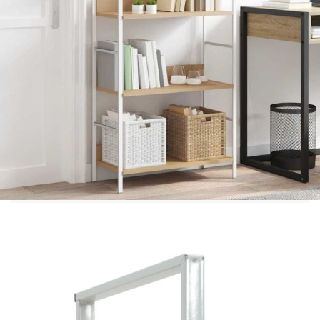
Цвят: Дъб и бяло
Материал: Инженерно дърво, стомана
Общи размери: 60 x 27,6 x 90,5 см (Д x Ш x
В)
Размери на единичен хоризонтален рафт:
56 x 27,6 x 1,5 см (Д x Ш x В)
Размери на единичен вертикален рафт: 56 x
6,8 x 1,5 см (Д x Ш x В)
С 3 рафта
С просторно място за съхранение
Полиран, боядисан и лакиран
Лесен за почистване
Макс. товароносимост (обща): 45 кг
Максимална товароносимост на рафт: 15 кг
Необходимо сглобяване: Да