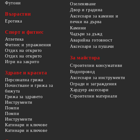
Футони
Озеленяване
Двор и градина
Възрастни
Аксесоари за камини и
Еротика
печки на дърва
Камини
Спорт и фитнес
Чадъри за дъжд
Атлетика
Аварийна готовност
Фитнес и упражнения
Аксесоари за пушачи
Отдих на открито
Отдих на открито
За майстора
Игри на закрито
Строителни консумативи
Водопровод
Здраве и красота
Аксесоари за инструменти
Персонална грижа
Огради и заграждения
Почистване и грижа за
Хардуер аксесоари
бижута
Строителни материали
Грижа за здравето
Инструменти
Помпи
Помпи
Инструменти
Катинари и ключове
Катинари и ключове