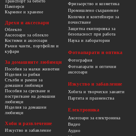
Транспорт за бебето
Фризьорство и козметика
Памперси
Промишлено съхранение
Кърмене и хранене
Колички и контейнери за
Дрехи и аксесоари
почистване
Защитна екипировка за
Облекло
безопасност при работа
Аксесоари за облекло
Костюми и аксесоари
Наука и лаборатории
Ръчни чанти, портфейли и
куфари
Фотоапарати и оптика
Фотография
За домашните любимци
Фотоапарати и оптични
Пособия за малки животни
аксесоари
Изделия за рибки
Стълби и рампи за
Изкуство и забавление
домашни любимци
Пособия за сресване и
Хобита и творчески занаяти
постригване на домашни
Партита и празненства
любимци
Изделия за домашни
Електроника
любимци
Аксесоари за електроника
Хоби и развлечение
Видео
Изкуство и забавление
Аудио