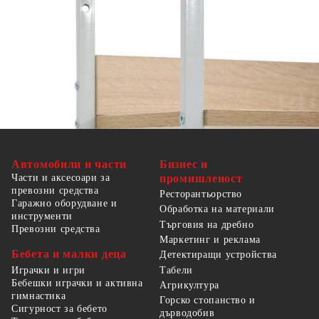
Автомобили и части
Бизнес и
Части и аксесоари за
промишленост
превозни средства
Ресторантьорство
Гаражно оборудване и
Обработка на материали
инструменти
Търговия на дребно
Превозни средства
Маркетинг и реклама
Бебета и малки деца
Детектиращи устройства
Табели
Играчки и игри
Бебешки играчки и активна
Агрикултура
гимнастика
Горско стопанство и
Сигурност за бебето
дърводобив