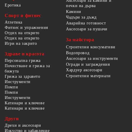
Аксесоари за камини и
Еротика
печки на дърва
Камини
Спорт и фитнес
Чадъри за дъжд
Атлетика
Аварийна готовност
Фитнес и упражнения
Аксесоари за пушачи
Отдих на открито
Отдих на открито
За майстора
Игри на закрито
Строителни консумативи
Водопровод
Здраве и красота
Аксесоари за инструменти
Персонална грижа
Огради и заграждения
Почистване и грижа за
Хардуер аксесоари
бижута
Строителни материали
Грижа за здравето
Инструменти
Помпи
Помпи
Инструменти
Катинари и ключове
Катинари и ключове
Други
Дрехи и аксесоари
Изкуство и забавление