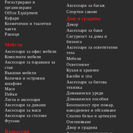
Регистриране и
Аксесоари за багаж
организиране
Спортни сакове
Office Equipment
Куфари
Дом и градина
Козметични и тоалетни
Декор
чанти
Аксесоари за баня
Раници
Сигурност за дома и
бизнеса
Мебели
Аксесоари за осветителни
Аксесоари за офис мебели
тела
Комплекти мебели
Мебели
Аксесоари за паравани за
Осветление
стая
Кухня и хранене
Външни мебели
Басейн и спа
Колички и островни
Аксесоари за битова
шкафове
техника
Маси
Домакински уреди
Пейки
Домакински пособия
Легла и аксесоари
Безопасност при пожар,
Аксесоари за дивани
наводнение и обгазяване
Аксесоари за маси
Аксесоари за столове
Спално бельо и артикули
Футони
Озеленяване
Двор и градина
Възрастни