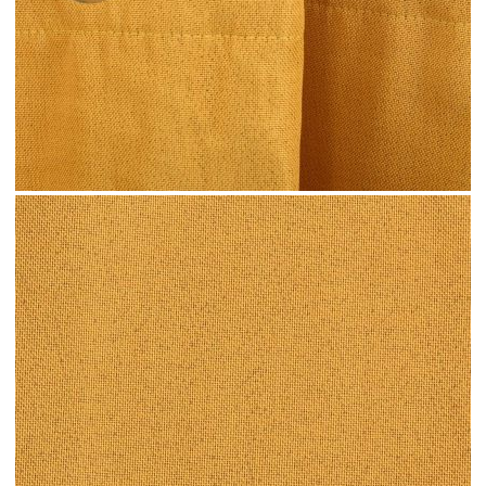
Време за доставка: 5 до 9 дни
Безплатна доставка до адрес при плащане по банков път
Цвят:
Жълт
Материал:
100% полиестер
Размери:
140 х 245 cм (Ш х В)
EAN code:
8720286020203
Купи на изплащане
Credit calculator
Затъмняващи завеси имитация лен с отвори 2 бр
жълти 140x245 см
Please select credit institution
Цена на продукта:
€39.00
Extraction of information from credit institutions
Предоставената таблица е с информационна цел.