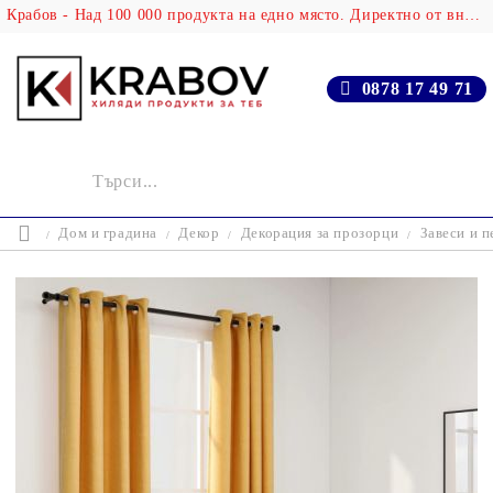
Крабов - Над 100 000 продукта на едно място. Директно от вносителя!
0878 17 49 71
Дом и градина
Декор
Декорация за прозорци
Завеси и п