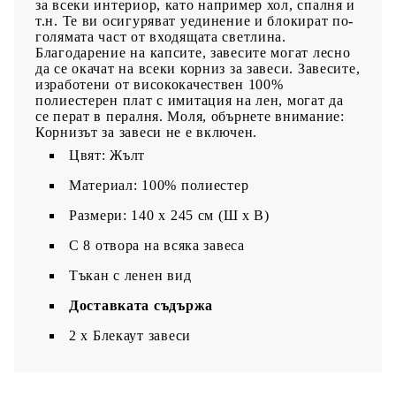
за всеки интериор, като например хол, спалня и
т.н. Те ви осигуряват уединение и блокират по-
голямата част от входящата светлина.
Благодарение на капсите, завесите могат лесно
да се окачат на всеки корниз за завеси. Завесите,
изработени от висококачествен 100%
полиестерен плат с имитация на лен, могат да
се перат в пералня. Моля, обърнете внимание:
Корнизът за завеси не е включен.
Цвят: Жълт
Материал: 100% полиестер
Размери: 140 х 245 cм (Ш х В)
С 8 отвора на всяка завеса
Тъкан с ленен вид
Доставката съдържа
2 x Блекаут завеси