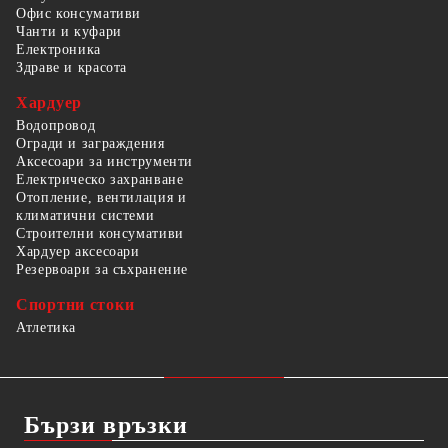
Офис консумативи
Чанти и куфари
Електроника
Здраве и красота
Хардуер
Водопровод
Огради и заграждения
Аксесоари за инструменти
Електрическо захранване
Отопление, вентилация и
климатични системи
Строителни консумативи
Хардуер аксесоари
Резервоари за съхранение
Спортни стоки
Атлетика
Бързи връзки