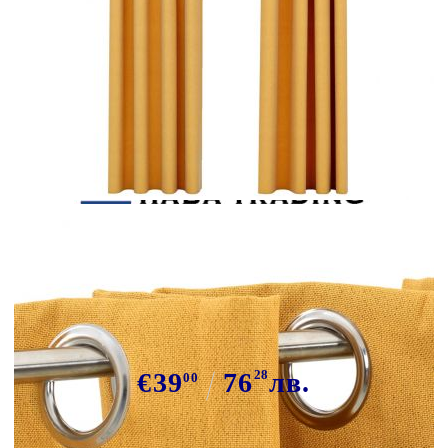
Tweet
Сподели
Затъмняващи завеси имитация
лен с отвори 2 бр жълти 140x245
см
€39
76
28
лв.
00
В наличност: 66 бр.