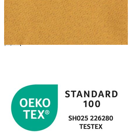
Добавете продукта в количката си с бутона "Добави в
количката" и при поръчка ще можете да изберете броя
вноски на кредита.
Acest tabel are caracter informativ. Adăugați produsul în
coșul de cumpărături unde veți putea selecta detaliile
cererii de creditare.
Предоставената таблица е с информационна цел.
Добавете продукта в количката си с бутона "Добави в
количката" и при поръчка ще можете да изберете броя
вноски на кредита.
Предоставената таблица е с информационна цел.
Добавете продукта в количката си с бутона "Добави в
количката" и при поръчка ще можете да изберете броя
вноски на кредита.
Предоставената таблица е с информационна цел.
Добавете продукта в количката си с бутона "Добави в
количката" и при поръчка ще можете да изберете броя
вноски на кредита.