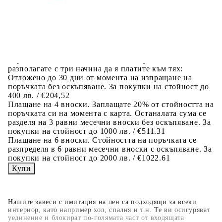
Предоставената таблица е с информационна цел.
Добавете продукта в количката си с бутона "Добави в
количката" и при поръчка ще можете да изберете броя
вноски на кредита.
Когато плащате с NewPay, всъщност NewPay плаща
поръчката Ви вместо Вас. Вие я получавате и
разполагате с три начина да я платите към тях:
Отложено до 30 дни от момента на изпращане на
поръчката без оскъпяване. За покупки на стойност до
400 лв. / €204,52
Плащане на 4 вноски. Заплащате 20% от стойността на
поръчката си на момента с карта. Останалата сума се
разделя на 3 равни месечни вноски без оскъпяване. За
покупки на стойност до 1000 лв. / €511.31
Плащане на 6 вноски. Стойността на поръчката се
разпределя в 6 равни месечни вноски с оскъпяване. За
покупки на стойност до 2000 лв. / €1022.61
Нашите завеси с имитация на лен са подходящи за всеки
интериор, като например хол, спалня и т.н. Те ви осигуряват
уединение и блокират по-голямата част от входящата