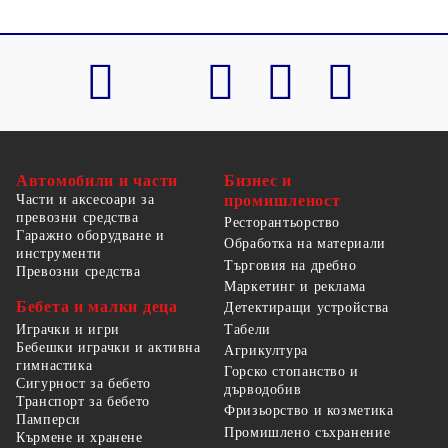
Автомобили и части
Бизнес и
Части и аксесоари за
промишленост
превозни средства
Ресторантьорство
Гаражно оборудване и
Обработка на материали
инструменти
Търговия на дребно
Превозни средства
Маркетинг и реклама
Бебета и малки деца
Детектиращи устройства
Табели
Играчки и игри
Бебешки играчки и активна
Агрикултура
гимнастика
Горско стопанство и
Сигурност за бебето
дърводобив
Транспорт за бебето
Фризьорство и козметика
Памперси
Промишлено съхранение
Кърмене и хранене