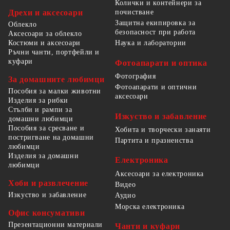
Колички и контейнери за
Дрехи и аксесоари
почистване
Защитна екипировка за
Облекло
безопасност при работа
Аксесоари за облекло
Костюми и аксесоари
Наука и лаборатории
Ръчни чанти, портфейли и
куфари
Фотоапарати и оптика
Фотография
За домашните любимци
Фотоапарати и оптични
Пособия за малки животни
аксесоари
Изделия за рибки
Стълби и рампи за
Изкуство и забавление
домашни любимци
Пособия за сресване и
Хобита и творчески занаяти
постригване на домашни
Партита и празненства
любимци
Изделия за домашни
Електроника
любимци
Аксесоари за електроника
Хоби и развлечение
Видео
Изкуство и забавление
Аудио
Морска електроника
Офис консумативи
Презентационни материали
Чанти и куфари