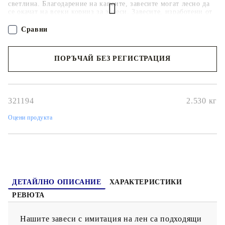
светлина. Благодарение на капсите, завесите могат лесно да
се окачат на всеки корниз за завеси. Завесите, изработени от
висококачествен 100% полиестерен плат с имитация на лен,
могат да се перат в пералня. Моля, обърнете внимание:
Сравни
Корнизът за завеси не е включен.
ПОРЪЧАЙ БЕЗ РЕГИСТРАЦИЯ
Наш представител ще се свърже с Вас в рамките на работния ден!
321194
2.530
кг
Оцени продукта
ДЕТАЙЛНО ОПИСАНИЕ
ХАРАКТЕРИСТИКИ
РЕВЮТА
Нашите завеси с имитация на лен са подходящи