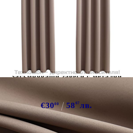
Tweet
Сподели
Затъмняващи завеси с метални
халки, 2 бр, таупе, 140x225 см
€30
58
67
лв.
00
В наличност: 142 бр.