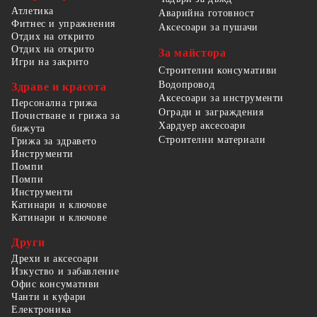
Атлетика
Аварийна готовност
Фитнес и упражнения
Аксесоари за пушачи
Отдих на открито
Отдих на открито
За майстора
Игри на закрито
Строителни консумативи
Водопровод
Здраве и красота
Аксесоари за инструменти
Персонална грижа
Огради и заграждения
Почистване и грижа за
Хардуер аксесоари
бижута
Строителни материали
Грижа за здравето
Инструменти
Помпи
Помпи
Инструменти
Катинари и ключове
Катинари и ключове
Други
Дрехи и аксесоари
Изкуство и забавление
Офис консумативи
Чанти и куфари
Електроника