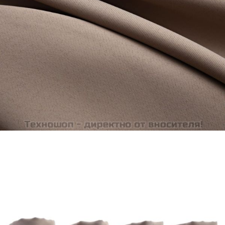
Време за доставка: 5 до 9 дни
Безплатна доставка до адрес при плащане по банков път
Цвят:
Таупе
Материал:
100% полиестер
EAN code:
8719883720104
Размер:
140 х 225 cм (Ш х В)
Купи на изплащане
Credit calculator
Затъмняващи завеси с метални халки, 2 бр, таупе,
140x225 см
Please select credit institution
Цена на продукта:
€30.00
Extraction of information from credit institutions
Предоставената таблица е с информационна цел.
Добавете продукта в количката си с бутона "Добави в