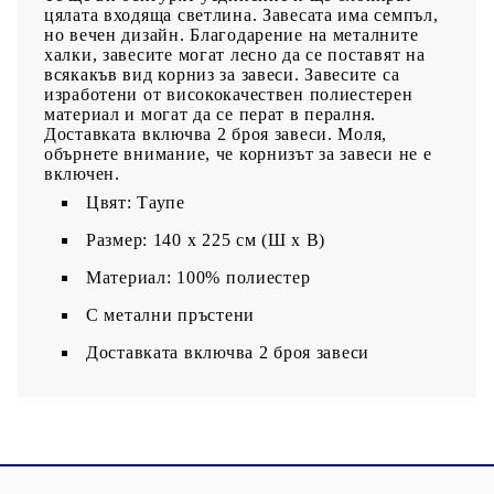
цялата входяща светлина. Завесата има семпъл,
но вечен дизайн. Благодарение на металните
халки, завесите могат лесно да се поставят на
всякакъв вид корниз за завеси. Завесите са
изработени от висококачествен полиестерен
материал и могат да се перат в пералня.
Доставката включва 2 броя завеси. Моля,
обърнете внимание, че корнизът за завеси не е
включен.
Цвят: Таупе
Размер: 140 х 225 cм (Ш х В)
Материал: 100% полиестер
С метални пръстени
Доставката включва 2 броя завеси