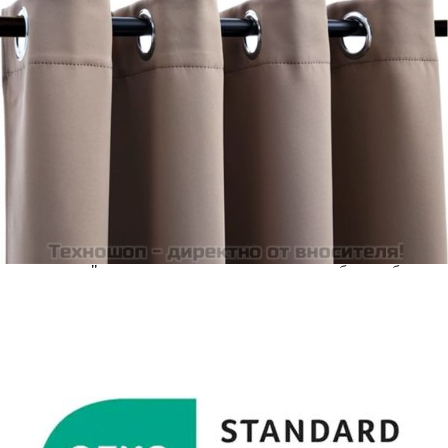
количката" и при поръчка ще можете да изберете броя
вноски на кредита.
Acest tabel are caracter informativ. Adăugați produsul în
coșul de cumpărături unde veți putea selecta detaliile
cererii de creditare.
Предоставената таблица е с информационна цел.
Добавете продукта в количката си с бутона "Добави в
количката" и при поръчка ще можете да изберете броя
вноски на кредита.
Предоставената таблица е с информационна цел.
Добавете продукта в количката си с бутона "Добави в
количката" и при поръчка ще можете да изберете броя
вноски на кредита.
Предоставената таблица е с информационна цел.
Добавете продукта в количката си с бутона "Добави в
количката" и при поръчка ще можете да изберете броя
вноски на кредита.
Предоставената таблица е с информационна цел.
Добавете продукта в количката си с бутона "Добави в