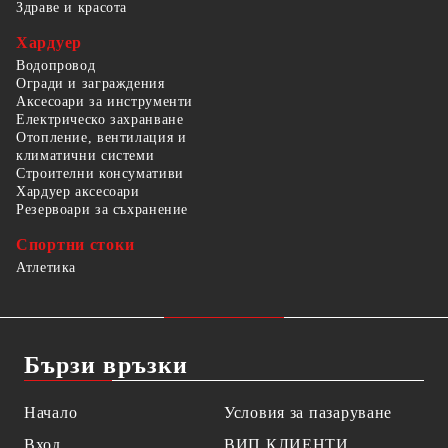
Здраве и красота
Хардуер
Водопровод
Огради и заграждения
Аксесоари за инструменти
Електрическо захранване
Отопление, вентилация и
климатични системи
Строителни консумативи
Хардуер аксесоари
Резервоари за съхранение
Спортни стоки
Атлетика
Бързи връзки
Начало
Условия за пазаруване
Вход
ВИП КЛИЕНТИ