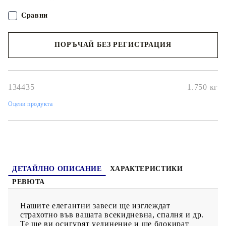
Завесите са изработени от висококачествен полиестерен
материал и могат да се перат в пералня. Доставката включва 2
Сравни
броя завеси. Моля, обърнете внимание, че корнизът за завеси
не е включен.
ПОРЪЧАЙ БЕЗ РЕГИСТРАЦИЯ
Наш представител ще се свърже с Вас в рамките на работния ден!
134435
1.750
кг
Оцени продукта
ДЕТАЙЛНО ОПИСАНИЕ
ХАРАКТЕРИСТИКИ
РЕВЮТА
Нашите елегантни завеси ще изглеждат
страхотно във вашата всекидневна, спалня и др.
Те ще ви осигурят уединение и ще блокират