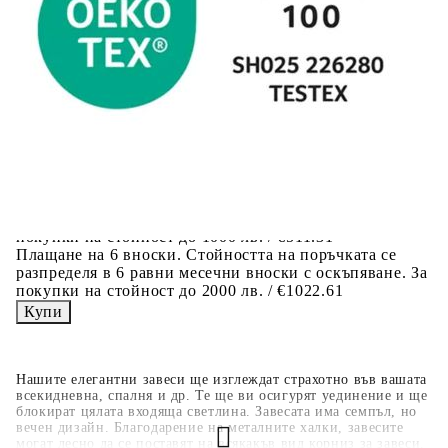
количката" и при поръчка ще можете да изберете броя
вноски на кредита.
Когато плащате с NewPay, всъщност NewPay плаща
поръчката Ви вместо Вас. Вие я получавате и
разполагате с три начина да я платите към тях:
Отложено до 30 дни от момента на изпращане на
поръчката без оскъпяване. За покупки на стойност до
400 лв. / €204,52
Плащане на 4 вноски. Заплащате 20% от стойността на
поръчката си на момента с карта. Останалата сума се
разделя на 3 равни месечни вноски без оскъпяване. За
покупки на стойност до 1000 лв. / €511.31
Плащане на 6 вноски. Стойността на поръчката се
разпределя в 6 равни месечни вноски с оскъпяване. За
покупки на стойност до 2000 лв. / €1022.61
Нашите елегантни завеси ще изглеждат страхотно във вашата
всекидневна, спалня и др. Те ще ви осигурят уединение и ще
блокират цялата входяща светлина. Завесата има семпъл, но
вечен дизайн. Благодарение на металните халки, завесите
могат лесно да се поставят на всякакъв вид корниз за завеси.