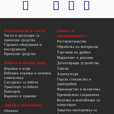
Автомобили и части
Бизнес и
Части и аксесоари за
промишленост
превозни средства
Ресторантьорство
Гаражно оборудване и
Обработка на материали
инструменти
Търговия на дребно
Превозни средства
Маркетинг и реклама
Бебета и малки деца
Детектиращи устройства
Табели
Играчки и игри
Бебешки играчки и активна
Агрикултура
гимнастика
Горско стопанство и
Сигурност за бебето
дърводобив
Транспорт за бебето
Фризьорство и козметика
Памперси
Промишлено съхранение
Кърмене и хранене
Колички и контейнери за
Дрехи и аксесоари
почистване
Защитна екипировка за
Облекло