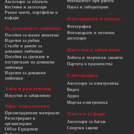
безопасност при работа
Аксесоари за облекло
Костюми и аксесоари
Наука и лаборатории
Ръчни чанти, портфейли и
куфари
Фотоапарати и оптика
Фотография
За домашните любимци
Фотоапарати и оптични
Пособия за малки животни
аксесоари
Изделия за рибки
Стълби и рампи за
Изкуство и забавление
домашни любимци
Пособия за сресване и
Хобита и творчески занаяти
постригване на домашни
Партита и празненства
любимци
Изделия за домашни
Електроника
любимци
Аксесоари за електроника
Хоби и развлечение
Видео
Изкуство и забавление
Аудио
Морска електроника
Офис консумативи
Презентационни материали
Чанти и куфари
Регистриране и
Аксесоари за багаж
организиране
Спортни сакове
Office Equipment