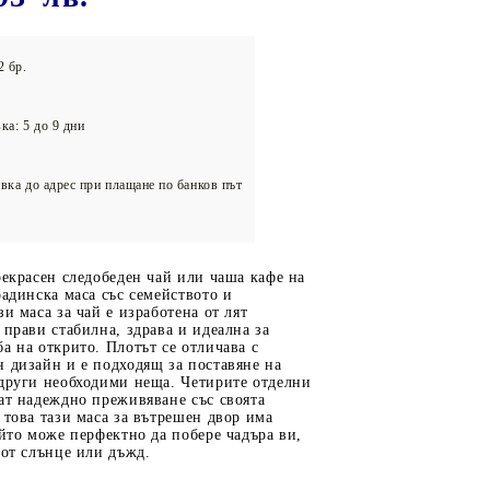
олейбол
2 бр.
ка: 5 до 9 дни
вка до адрес при плащане по банков път
рекрасен следобеден чай или чаша кафе на
радинска маса със семейството и
зи маса за чай е изработена от лят
 прави стабилна, здрава и идеална за
а на открито. Плотът се отличава с
 дизайн и е подходящ за поставяне на
 други необходими неща. Четирите отделни
ат надеждно преживяване със своята
 това тази маса за вътрешен двор има
ойто може перфектно да побере чадъра ви,
 от слънце или дъжд.