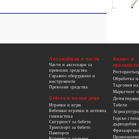
Автомобили и части
Бизнес и
Части и аксесоари за
промишле
превозни средства
Ресторантьо
Гаражно оборудване и
Обработка н
инструменти
Търговия на
Превозни средства
Маркетинг и
Бебета и малки деца
Детектиращи
Играчки и игри
Табели
Бебешки играчки и активна
Агрикултура
гимнастика
Горско стоп
Сигурност за бебето
дърводобив
Транспорт за бебето
Фризьорство
Памперси
Промишлено
Кърмене и хранене