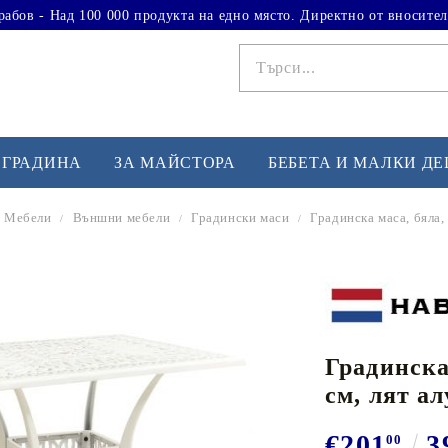
рабов - Над 100 000 продукта на едно място. Директно от вносител
 ГРАДИНА
ЗА МАЙСТОРА
БЕБЕТА И МАЛКИ Д
Мебели
Външни мебели
Градински маси
Градинска маса, бяла,
ФИТНЕС УПРАЖНЕНИЯ
А
Вдигане на тежести
Б
Кардио
Бо
любимци
Градинска
Йога и пилатес
Бе
см, лят а
Лежанки за упражнения
Хо
Тренажори за баланс
О
€201
3
00