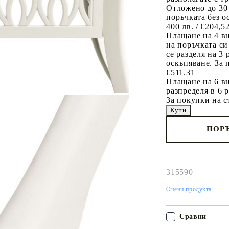
Отложено до 30
поръчката без о
400 лв. / €204,5
Плащане на 4 в
на поръчката си
се разделя на 3
оскъпяване. За 
€511.31
Плащане на 6 вн
разпределя в 6 
За покупки на с
ПОРЪ
Наш представител 
свърже с Вас в рам
работния ден!
315590
Оцени продукта
Сравни