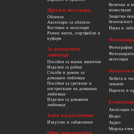
Колички и к
Дрехи и аксесоари
почистване
Защитна еки
Облекло
безопасност
Аксесоари за облекло
Костюми и аксесоари
Наука и лаб
Ръчни чанти, портфейли и
куфари
Фотоапара
Фотография
За домашните
Фотоапарати
любимци
аксесоари
Пособия за малки животни
Изделия за рибки
Изкуство 
Стълби и рампи за
домашни любимци
Хобита и тв
Пособия за сресване и
занаяти
постригване на домашни
Партита и п
любимци
Изделия за домашни
Електрон
любимци
Аксесоари з
Хоби и развлечение
Видео
Изкуство и забавление
Аудио
Морска елек
Офис консумативи