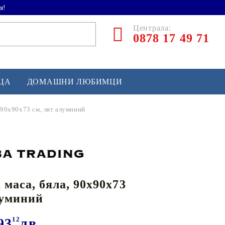
я!
Централа:
0878 17 49 71
ЕЦА
ДОМАШНИ ЛЮБИМЦИ
 90x90x73 см, лят алуминий
ТЛЕТИКА
аскетбол
кс и бойни изкуства
 маса, бяла, 90x90x73
йзбол и софтбол
луминий
кей и лакрос
сновно спортно оборудване
93
12
лв.