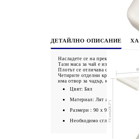
ДЕТАЙЛНО ОПИСАНИЕ
ХА
Насладете се на прекрасен следоб
Тази маса за чай е изработена от 
Плотът се отличава с уникален из
Четирите отделни крака ви осигур
има отвор за чадър, който може пе
Цвят: Бял
Материал: Лят алуминий
Размери : 90 x 90 x 73 см (Д 
Необходимо сглобяване: Да