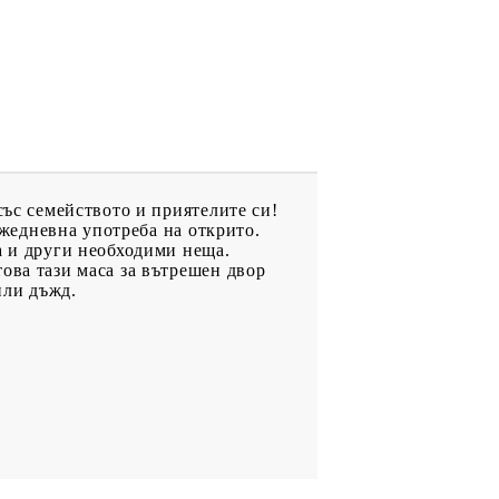
със семейството и приятелите си!
ежедневна употреба на открито.
а и други необходими неща.
ова тази маса за вътрешен двор
или дъжд.