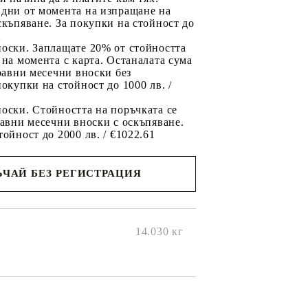
 дни от момента на изпращане на
скъпяване. За покупки на стойност до
2
носки. Заплащате 20% от стойността
 на момента с карта. Останалата сума
 равни месечни вноски без
покупки на стойност до 1000 лв. /
оски. Стойността на поръчката се
равни месечни вноски с оскъпяване.
тойност до 2000 лв. / €1022.61
ЧАЙ БЕЗ РЕГИСТРАЦИЯ
ще се
ките на
14.030
кг