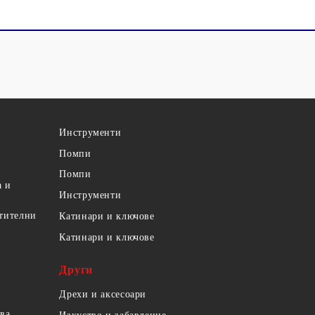
Инструменти
Помпи
Помпи
а и
Инструменти
етителни
Катинари и ключове
Катинари и ключове
Други
Дрехи и аксесоари
ова