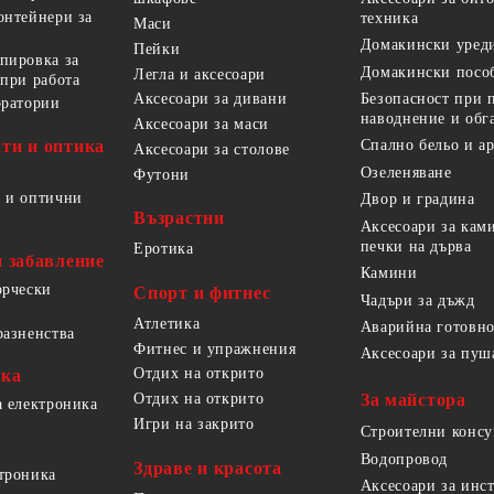
онтейнери за
техника
Маси
Домакински уред
Пейки
пировка за
Домакински посо
Легла и аксесоари
 при работа
Безопасност при 
Аксесоари за дивани
оратории
наводнение и обг
Аксесоари за маси
ти и оптика
Спално бельо и а
Аксесоари за столове
Озеленяване
Футони
 и оптични
Двор и градина
Възрастни
Аксесоари за кам
печки на дърва
Еротика
и забавление
Камини
орчески
Спорт и фитнес
Чадъри за дъжд
Атлетика
Аварийна готовно
разненства
Фитнес и упражнения
Аксесоари за пуш
Отдих на открито
ика
За майстора
Отдих на открито
а електроника
Игри на закрито
Строителни конс
Водопровод
Здраве и красота
троника
Аксесоари за инс