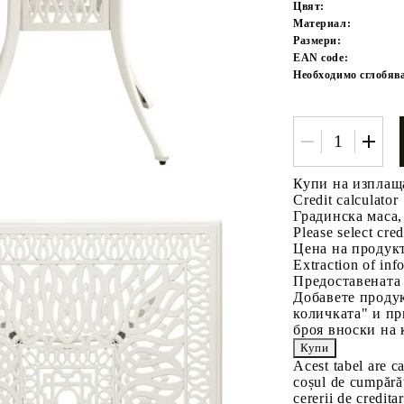
Цвят:
Материал:
Размери:
EAN code:
Необходимо сглобяв
Tweet
одели
Купи на изплащ
Credit calculator
Градинска маса,
Please select cred
Цена на продукт
Extraction of info
Предоставената
Добавете продук
количката" и пр
броя вноски на 
Acest tabel are c
coșul de cumpărăt
cererii de creditar