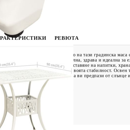
РАКТЕРИСТИКИ
РЕВЮТА
еден чай или чаша кафе на открито на тази градинска маса 
лят алуминий, което я прави стабилна, здрава и идеална за 
дълбан дизайн и е подходящ за поставяне на напитки, хран
яват надеждно преживяване със своята стабилност. Освен т
рфектно да побере чадъра ви, за да ви предпази от слънце 
x Ш x В)