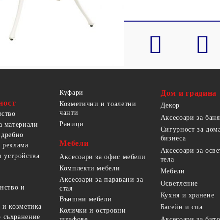
Куфари
Дом и градина
ност
Козметични и тоалетни
Декор
чанти
рство
Аксесоари за баня
Раници
а материали
Сигурност за дом
 дребно
бизнеса
Мебели
 реклама
Аксесоари за осв
 устройства
Аксесоари за офис мебели
тела
Комплекти мебели
Мебели
Аксесоари за паравани за
Осветление
анство и
стая
Кухня и хранене
Външни мебели
 и козметика
Басейн и спа
Колички и островни
 съхранение
Аксесоари за бит
шкафове