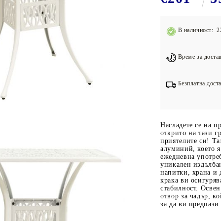
Подложки за фитнес уреди
В
Лостове за набиране
В наличност: 2
Силови кули
Йога и пилатес
Време за достав
Безплатна доста
Насладете се на п
открито на тази г
приятелите си! Та
алуминий, което я
ежедневна употреб
уникален издълбан
напитки, храна и
крака ви осигуряв
стабилност. Освен
отвор за чадър, к
за да ви предпази