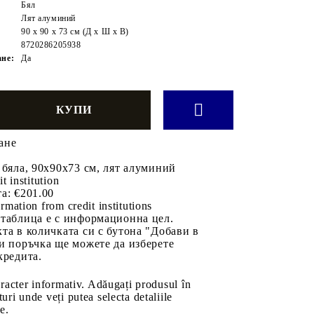
Бял
Лят алуминий
90 x 90 x 73 см (Д x Ш x В)
8720286205938
ане:
Да
ане
 бяла, 90x90x73 см, лят алуминий
it institution
а:
€201.00
rmation from credit institutions
 таблица е с информационна цел.
та в количката си с бутона "Добави в
и поръчка ще можете да изберете
кредита.
aracter informativ. Adăugați produsul în
uri unde veți putea selecta detaliile
e.