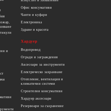
Изкуство и забавление
Офис консумативи
и
Чанти и куфари
бия
пожар,
Електроника
азяване
Здраве и красота
ртикули
Хардуер
Водопровод
ини и
Огради и заграждения
Аксесоари за инструменти
Електрическо захранване
ст
Отопление, вентилация и
ачи
климатични системи
Строителни консумативи
умативи
Хардуер аксесоари
Резервоари за съхранение
трументи