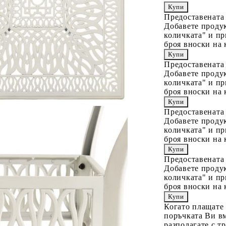
Предоставената
Добавете продук
количката" и пр
броя вноски на 
Предоставената
Добавете продук
количката" и пр
броя вноски на 
Предоставената
Добавете продук
количката" и пр
броя вноски на 
Предоставената
Добавете продук
количката" и пр
броя вноски на 
Когато плащате
поръчката Ви вм
разполагате с т