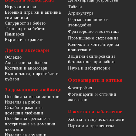
Детектиращи устройства
Табели
Играчки и игри
Бебешки играчки и активна
Агрикултура
гимнастика
Горско стопанство и
Сигурност за бебето
дърводобив
Транспорт за бебето
Фризьорство и козметика
Памперси
Промишлено съхранение
Кърмене и хранене
Колички и контейнери за
Дрехи и аксесоари
почистване
Защитна екипировка за
Облекло
безопасност при работа
Аксесоари за облекло
Костюми и аксесоари
Наука и лаборатории
Ръчни чанти, портфейли и
куфари
Фотоапарати и оптика
Фотография
За домашните любимци
Фотоапарати и оптични
Пособия за малки животни
аксесоари
Изделия за рибки
Стълби и рампи за
Изкуство и забавление
домашни любимци
Пособия за сресване и
Хобита и творчески занаяти
постригване на домашни
Партита и празненства
любимци
Изделия за домашни