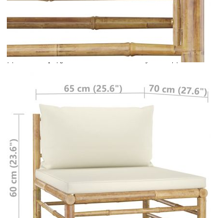
Предоставената таблица е с информационна цел.
Добавете продукта в количката си с бутона "Добави в
количката" и при поръчка ще можете да изберете броя
вноски на кредита.
Предоставената таблица е с информационна цел.
Добавете продукта в количката си с бутона "Добави в
количката" и при поръчка ще можете да изберете броя
вноски на кредита.
Когато плащате с NewPay, всъщност NewPay плаща
поръчката Ви вместо Вас. Вие я получавате и
разполагате с три начина да я платите към тях:
Отложено до 30 дни от момента на изпращане на
поръчката без оскъпяване. За покупки на стойност до
400 лв. / €204,52
Плащане на 4 вноски. Заплащате 20% от стойността на
поръчката си на момента с карта. Останалата сума се
разделя на 3 равни месечни вноски без оскъпяване. За
покупки на стойност до 1000 лв. / €511.31
Плащане на 6 вноски. Стойността на поръчката се
разпределя в 6 равни месечни вноски с оскъпяване. За
покупки на стойност до 2000 лв. / €1022.61