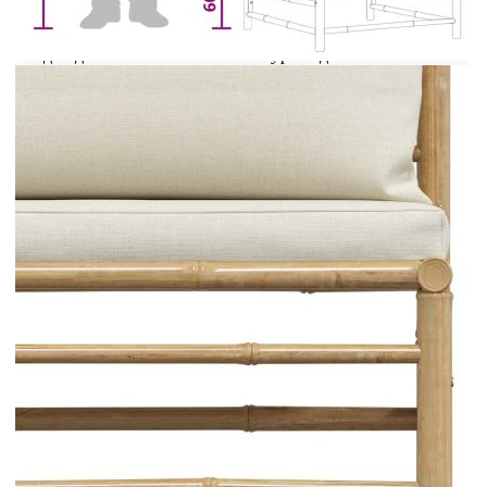
покривало. Избършете и изсушете излишната
вода или сняг от плоските повърхности след
дъжд или снеговалеж. Осигурете достатъчно
циркулация на въздух, за да избегнете повреди,
свързани с влагата.
Цвят на възглавницата: Кремавобял
Материал: Бамбук, плат (100% полиестер)
Размери: 65 х 70 х 60 см (Ш x Д x В)
Ширина на седалката: 65 см
Дълбочина на седалката: 65 см
Височина на седалката от земята: 30 см
Дебелина на възглавницата за сядане: 5 см
Дебелина възглавницата за облягане: 10 см
Необходим е монтаж
Доставката съдържа: