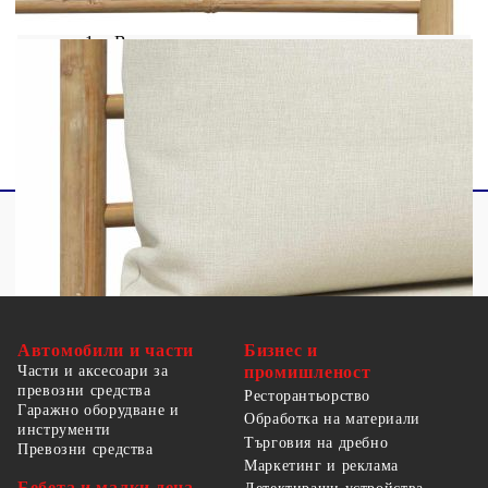
1 х Централен диванен модул
1 х Възглавница за сядане
1 x Възглавница за облягане
Автомобили и части
Бизнес и
Части и аксесоари за
промишленост
превозни средства
Ресторантьорство
Гаражно оборудване и
Обработка на материали
инструменти
Търговия на дребно
Превозни средства
Маркетинг и реклама
Бебета и малки деца