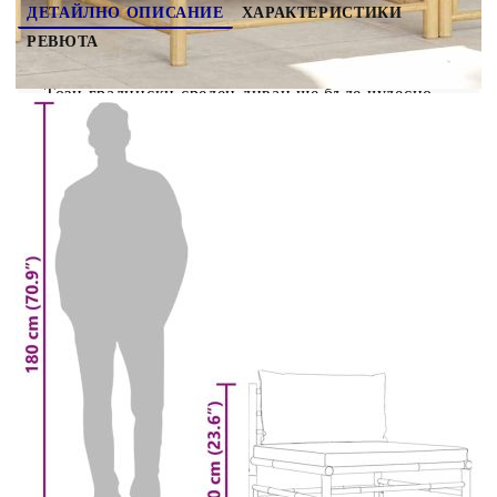
ДЕТАЙЛНО ОПИСАНИЕ
ХАРАКТЕРИСТИКИ
РЕВЮТА
Този градински среден диван ще бъде чудесно
допълнение към вашата градина, тераса или
вътрешен двор, където да седнете и разговаряте
със семейството и приятелите си или просто да
се насладите на времето. Този външен диван е
изработен от бамбук, което го прави здрав и
лесен за почистване. Плътно подплатените
възглавници на седалката и облегалката
придават допълнителен комфорт на времето ви
за почивка. С леката си конструкция
градинският диван е лесен за местене. Можете
да го поставите във всяка подредба според
предпочитанията си, благодарение на модулния
дизайн. Забележка: За да удължите живота на
вашите градински мебели, препоръчваме ви да
ги почиствате редовно и да не ги оставяте
ненужно на открито без защита.Почистване:
Използвайте мек сапунен разтворСъхранение:
Ако е възможно, съхранявайте на хладно и сухо
място на закрито. Ако продуктът се съхранява
на открито, защитете го с водоустойчиво