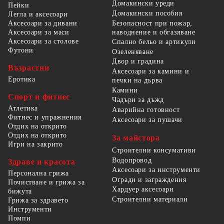
Домакински уреди
Пейки
Домакински пособия
Легла и аксесоари
Безопасност при пожар,
Аксесоари за дивани
наводнение и обгазяване
Аксесоари за маси
Аксесоари за столове
Спално бельо и артикули
Футони
Озеленяване
Двор и градина
Възрастни
Аксесоари за камини и
Еротика
печки на дърва
Камини
Спорт и фитнес
Чадъри за дъжд
Атлетика
Аварийна готовност
Фитнес и упражнения
Аксесоари за пушачи
Отдих на открито
Отдих на открито
За майстора
Игри на закрито
Строителни консумативи
Водопровод
Здраве и красота
Аксесоари за инструменти
Персонална грижа
Огради и заграждения
Почистване и грижа за
Хардуер аксесоари
бижута
Строителни материали
Грижа за здравето
Инструменти
Помпи