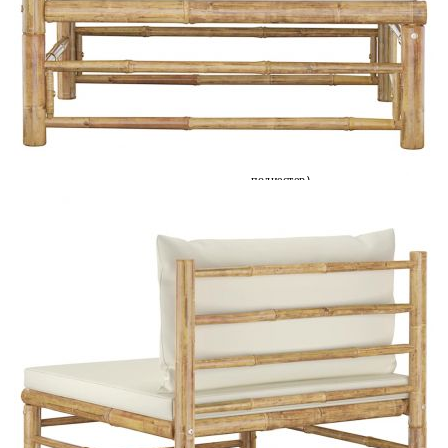
Време за доставка: 5 до 9 дни
Безплатна доставка до адрес при плащане по банков път
Материал:
Бамбук, плат (100%
полиестер)
Размери:
65 х 70 х 60 см (Ш x Д x В)
EAN code:
8720286188033
Височина на седалката от земята:
30 см
Дълбочина на седалката:
65 см
Ширина на седалката:
65 см
Цвят на възглавницата:
Кремавобял
Дебелина на възглавницата за
5 см
сядане:
Дебелина възглавницата за облягане:
10 см
Купи на изплащане
Credit calculator
Градински среден диван с кремавобели възглавници