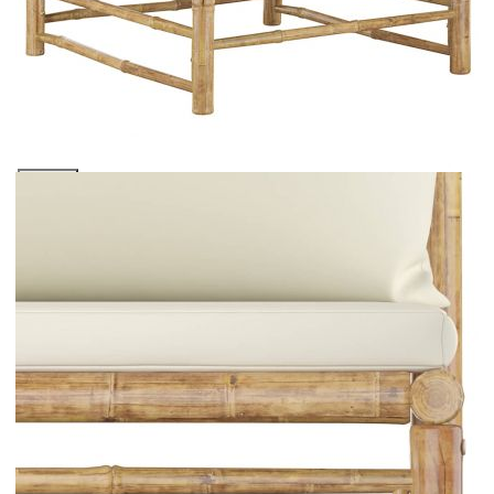
бамбук
Please select credit institution
Цена на продукта:
€98.00
Extraction of information from credit institutions
Предоставената таблица е с информационна цел.
Добавете продукта в количката си с бутона "Добави в
количката" и при поръчка ще можете да изберете броя
вноски на кредита.
Acest tabel are caracter informativ. Adăugați produsul în
coșul de cumpărături unde veți putea selecta detaliile
cererii de creditare.
Предоставената таблица е с информационна цел.
Добавете продукта в количката си с бутона "Добави в
количката" и при поръчка ще можете да изберете броя
вноски на кредита.
Предоставената таблица е с информационна цел.
Добавете продукта в количката си с бутона "Добави в
количката" и при поръчка ще можете да изберете броя
вноски на кредита.