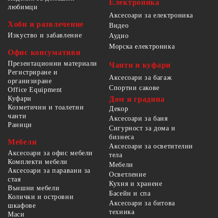
Електроника
любимци
Аксесоари за електроника
Хоби и развлечение
Видео
Изкуство и забавление
Аудио
Морска електроника
Офис консумативи
Презентационни материали
Чанти и куфари
Регистриране и
Аксесоари за багаж
организиране
Спортни сакове
Office Equipment
Куфари
Дом и градина
Козметични и тоалетни
Декор
чанти
Аксесоари за баня
Раници
Сигурност за дома и
бизнеса
Мебели
Аксесоари за осветителни
Аксесоари за офис мебели
тела
Комплекти мебели
Мебели
Аксесоари за паравани за
Осветление
стая
Кухня и хранене
Външни мебели
Басейн и спа
Колички и островни
Аксесоари за битова
шкафове
техника
Маси