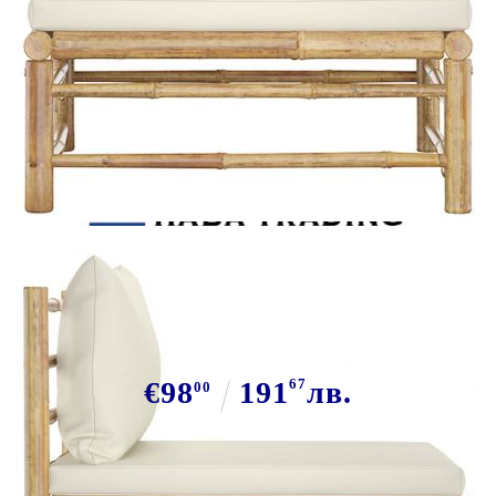
Tweet
Сподели
Градински среден диван с
кремавобели възглавници бамбук
€98
191
67
лв.
00
В наличност: 108 бр.