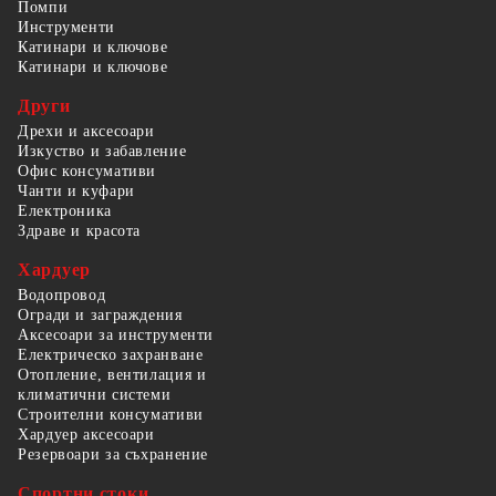
Помпи
Инструменти
Катинари и ключове
Катинари и ключове
Други
Дрехи и аксесоари
Изкуство и забавление
Офис консумативи
Чанти и куфари
Електроника
Здраве и красота
Хардуер
Водопровод
Огради и заграждения
Аксесоари за инструменти
Електрическо захранване
Отопление, вентилация и
климатични системи
Строителни консумативи
Хардуер аксесоари
Резервоари за съхранение
Спортни стоки