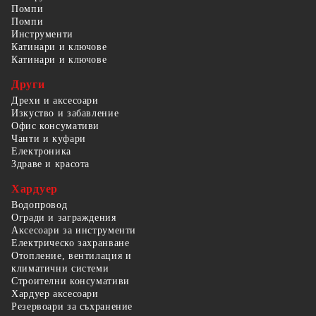
Помпи
Помпи
Инструменти
Катинари и ключове
Катинари и ключове
Други
Дрехи и аксесоари
Изкуство и забавление
Офис консумативи
Чанти и куфари
Електроника
Здраве и красота
Хардуер
Водопровод
Огради и заграждения
Аксесоари за инструменти
Електрическо захранване
Отопление, вентилация и
климатични системи
Строителни консумативи
Хардуер аксесоари
Резервоари за съхранение