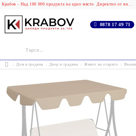
Крабов - Над 100 000 продукта на едно място. Директно от вносителя!
0878 17 49 71
Дом и градина
Двор и градина
Живот на открито
Външн