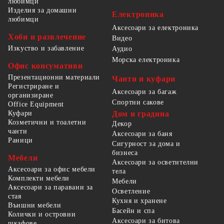
любимци
Изделия за домашни
Електроника
любимци
Аксесоари за електроника
Хоби и развлечение
Видео
Изкуство и забавление
Аудио
Морска електроника
Офис консумативи
Презентационни материали
Чанти и куфари
Регистриране и
Аксесоари за багаж
организиране
Спортни сакове
Office Equipment
Куфари
Дом и градина
Козметични и тоалетни
Декор
чанти
Аксесоари за баня
Раници
Сигурност за дома и
бизнеса
Мебели
Аксесоари за осветителни
Аксесоари за офис мебели
тела
Комплекти мебели
Мебели
Аксесоари за паравани за
Осветление
стая
Кухня и хранене
Външни мебели
Басейн и спа
Колички и островни
Аксесоари за битова
шкафове