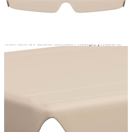
Цена на продукта:
€21.00
Extraction of information from credit institutions
Предоставената таблица е с информационна цел.
Добавете продукта в количката си с бутона "Добави в
количката" и при поръчка ще можете да изберете броя
вноски на кредита.
Acest tabel are caracter informativ. Adăugați produsul în
coșul de cumpărături unde veți putea selecta detaliile
cererii de creditare.
Предоставената таблица е с информационна цел.
Добавете продукта в количката си с бутона "Добави в
количката" и при поръчка ще можете да изберете броя
вноски на кредита.
Предоставената таблица е с информационна цел.
Добавете продукта в количката си с бутона "Добави в
количката" и при поръчка ще можете да изберете броя
вноски на кредита.
Предоставената таблица е с информационна цел.
Добавете продукта в количката си с бутона "Добави в