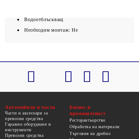
Тегло на текстила: 270 г/м²
Водоотблъскващ
Необходим монтаж: Не
Автомобили и части
Бизнес и
Части и аксесоари за
промишленост
превозни средства
Ресторантьорство
Гаражно оборудване и
Обработка на материали
инструменти
Търговия на дребно
Превозни средства