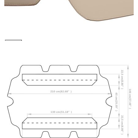
количката" и при поръчка ще можете да изберете броя
вноски на кредита.
Предоставената таблица е с информационна цел.
Добавете продукта в количката си с бутона "Добави в
количката" и при поръчка ще можете да изберете броя
вноски на кредита.
Когато плащате с NewPay, всъщност NewPay плаща
поръчката Ви вместо Вас. Вие я получавате и
разполагате с три начина да я платите към тях:
Отложено до 30 дни от момента на изпращане на
поръчката без оскъпяване. За покупки на стойност до
400 лв. / €204,52
Плащане на 4 вноски. Заплащате 20% от стойността на
поръчката си на момента с карта. Останалата сума се
разделя на 3 равни месечни вноски без оскъпяване. За
покупки на стойност до 1000 лв. / €511.31
Плащане на 6 вноски. Стойността на поръчката се
разпределя в 6 равни месечни вноски с оскъпяване. За
покупки на стойност до 2000 лв. / €1022.61