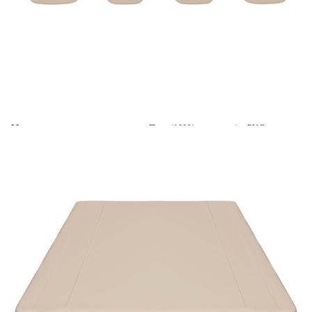
Време за доставка: 5 до 9 дни
Безплатна доставка до адрес при плащане по банков път
Цвят:
Бежов
Материал:
Плат (100% полиестер) с PVC
покритие
EAN code:
8720286116081
Тегло на текстила:
270 г/м²
Необходим монтаж:
Не
Ширина на страничните
+/- 20 см
волани:
Размери на сенника:
150 x 82,5/105 x 18 см (Д x Ш x В)
Купи на изплащане
Credit calculator
Резервен сенник за градинска люлка, бежов,
150/130x105/70 см
Please select credit institution