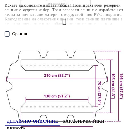
Искате да обновите вашата люлка? Този практичен резервен
сенник е чудесен избор. Този резервен сенник е изработен от
лесна за почистване материя с водоустойчиво PVC покритие.
Благодарение на олекотения дизайн, този сенник платнище е
лесен за пренасяне и не добавя допълнително тегло към
вашата люлка. Може да се фиксира ефективно с 2 тунелни
бримки от двете надлъжни страни. Освен това можете лесно
Сравни
да го сгънете, когато не се използва.
ПОРЪЧАЙ БЕЗ РЕГИСТРАЦИЯ
Наш представител ще се свърже с Вас в рамките на работния ден!
312097
1.220
кг
Оцени продукта
ДЕТАЙЛНО ОПИСАНИЕ
ХАРАКТЕРИСТИКИ
РЕВЮТА