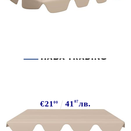
Tweet
Сподели
Резервен сенник за градинска
люлка, бежов, 150/130x105/70 см
€21
41
07
лв.
00
В наличност: 175 бр.