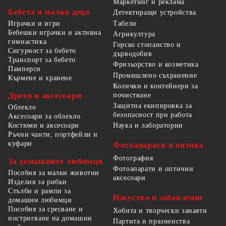
Маркетинг и реклама
Бебета и малки деца
Детектиращи устройства
Табели
Играчки и игри
Бебешки играчки и активна
Агрикултура
гимнастика
Горско стопанство и
Сигурност за бебето
дърводобив
Транспорт за бебето
Фризьорство и козметика
Памперси
Промишлено съхранение
Кърмене и хранене
Колички и контейнери за
Дрехи и аксесоари
почистване
Защитна екипировка за
Облекло
безопасност при работа
Аксесоари за облекло
Костюми и аксесоари
Наука и лаборатории
Ръчни чанти, портфейли и
куфари
Фотоапарати и оптика
Фотография
За домашните любимци
Фотоапарати и оптични
Пособия за малки животни
аксесоари
Изделия за рибки
Стълби и рампи за
Изкуство и забавление
домашни любимци
Пособия за сресване и
Хобита и творчески занаяти
постригване на домашни
Партита и празненства