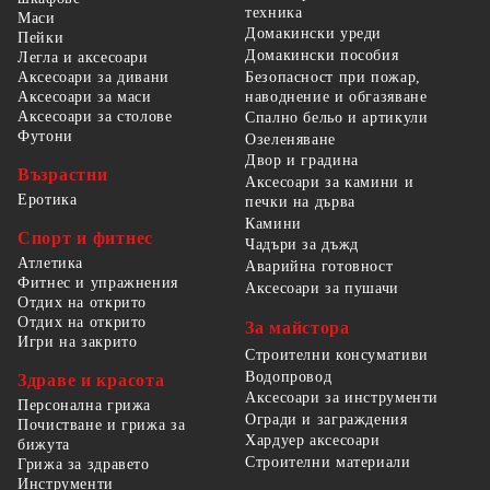
техника
Маси
Домакински уреди
Пейки
Домакински пособия
Легла и аксесоари
Безопасност при пожар,
Аксесоари за дивани
наводнение и обгазяване
Аксесоари за маси
Аксесоари за столове
Спално бельо и артикули
Футони
Озеленяване
Двор и градина
Възрастни
Аксесоари за камини и
Еротика
печки на дърва
Камини
Спорт и фитнес
Чадъри за дъжд
Атлетика
Аварийна готовност
Фитнес и упражнения
Аксесоари за пушачи
Отдих на открито
Отдих на открито
За майстора
Игри на закрито
Строителни консумативи
Водопровод
Здраве и красота
Аксесоари за инструменти
Персонална грижа
Огради и заграждения
Почистване и грижа за
Хардуер аксесоари
бижута
Строителни материали
Грижа за здравето
Инструменти