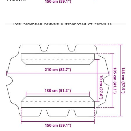
Искате да обновите вашата люлка? Този
практичен резервен сенник е чудесен избор.
Този резервен сенник е изработен от лесна за
почистване материя с водоустойчиво PVC
покритие. Благодарение на олекотения дизайн,
този сенник платнище е лесен за пренасяне и не
добавя допълнително тегло към вашата люлка.
Може да се фиксира ефективно с 2 тунелни
бримки от двете надлъжни страни. Освен това
можете лесно да го сгънете, когато не се
използва.
Цвят: Бежов
Материал: Плат (100% полиестер) с PVC
покритие
Подходящ за градински люлки с размери
на покрива между 150/130 x 105/70 см (Д x Ш)
Ширина на страничните волани: +/- 20 см
Размери на сенника: 150 x 82,5/105 x 18 см
(Д x Ш x В)