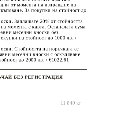
 дни от момента на изпращане на
скъпяване. За покупки на стойност до
2
носки. Заплащате 20% от стойността
 на момента с карта. Останалата сума
 равни месечни вноски без
покупки на стойност до 1000 лв. /
оски. Стойността на поръчката се
равни месечни вноски с оскъпяване.
тойност до 2000 лв. / €1022.61
ЧАЙ БЕЗ РЕГИСТРАЦИЯ
ще се
ките на
11.840
кг