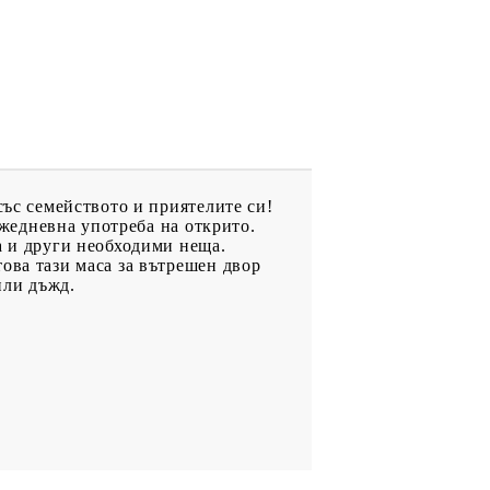
със семейството и приятелите си!
ежедневна употреба на открито.
а и други необходими неща.
ова тази маса за вътрешен двор
или дъжд.