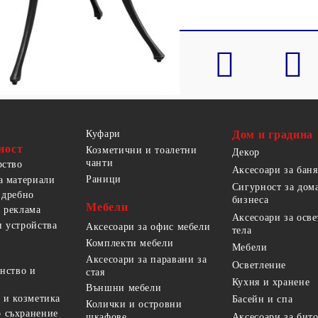
Куфари
Дом и градина
ност
Козметични и тоалетни
Декор
чанти
рство
Аксесоари за баня
Раници
а материали
Сигурност за дом
 дребно
бизнеса
Мебели
 реклама
Аксесоари за осв
 устройства
Аксесоари за офис мебели
тела
Комплекти мебели
Мебели
Аксесоари за паравани за
Осветление
анство и
стая
Кухня и хранене
Външни мебели
 и козметика
Басейн и спа
Колички и островни
 съхранение
Аксесоари за бит
шкафове