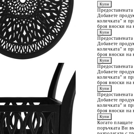
Предоставената
Добавете продук
количката" и пр
броя вноски на 
Предоставената
Добавете продук
количката" и пр
броя вноски на 
Предоставената
Добавете продук
количката" и пр
броя вноски на 
Предоставената
Добавете продук
количката" и пр
броя вноски на 
Когато плащате
поръчката Ви вм
разполагате с т