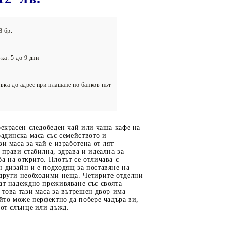
олейбол
8 бр.
ка: 5 до 9 дни
вка до адрес при плащане по банков път
рекрасен следобеден чай или чаша кафе на
радинска маса със семейството и
зи маса за чай е изработена от лят
 прави стабилна, здрава и идеална за
а на открито. Плотът се отличава с
 дизайн и е подходящ за поставяне на
 други необходими неща. Четирите отделни
ат надеждно преживяване със своята
 това тази маса за вътрешен двор има
ойто може перфектно да побере чадъра ви,
 от слънце или дъжд.