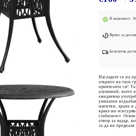
Подложки за фитнес уреди
В
Лостове за набиране
В наличност: 6
Силови кули
Йога и пилатес
Време за достав
Безплатна доста
Насладете се на п
открито на тази г
приятелите си! Та
алуминий, което я
ежедневна употреб
уникален издълбан
напитки, храна и
крака ви осигуряв
стабилност. Освен
отвор за чадър, к
за да ви предпази