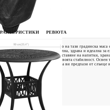
РАКТЕРИСТИКИ
РЕВЮТА
еден чай или чаша кафе на открито на тази градинска маса 
лят алуминий, което я прави стабилна, здрава и идеална за 
дълбан дизайн и е подходящ за поставяне на напитки, хран
яват надеждно преживяване със своята стабилност. Освен т
рфектно да побере чадъра ви, за да ви предпази от слънце 
р x В)