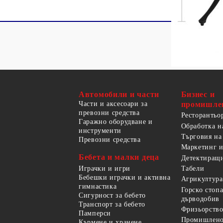
Автомобили и части
Бизнес и
Части и аксесоари за
промишле
превозни средства
Ресторантьо
Гаражно оборудване и
Обработка н
инструменти
Търговия на
Превозни средства
Маркетинг и
Бебета и малки деца
Детектиращи
Играчки и игри
Табели
Бебешки играчки и активна
Агрикултура
гимнастика
Горско стоп
Сигурност за бебето
дърводобив
Транспорт за бебето
Фризьорство
Памперси
Промишлено
Кърмене и хранене