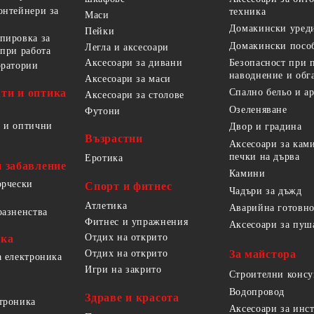
онтейнери за
техника
Маси
Домакински уред
Пейки
пировка за
Домакински посо
Легла и аксесоари
 при работа
Безопасност при 
Аксесоари за дивани
оратории
наводнение и обг
Аксесоари за маси
ти и оптика
Спално бельо и а
Аксесоари за столове
Озеленяване
Футони
 и оптични
Двор и градина
Възрастни
Аксесоари за кам
печки на дърва
Еротика
и забавление
Камини
орчески
Спорт и фитнес
Чадъри за дъжд
Атлетика
Аварийна готовно
разненства
Фитнес и упражнения
Аксесоари за пуш
Отдих на открито
ика
За майстора
Отдих на открито
а електроника
Игри на закрито
Строителни конс
Водопровод
Здраве и красота
троника
Аксесоари за инс