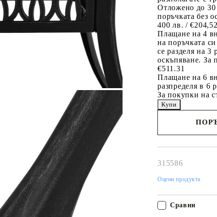
Отложено до 30
поръчката без о
400 лв. / €204,5
Плащане на 4 в
на поръчката си
се разделя на 3
оскъпяване. За 
€511.31
Плащане на 6 вн
разпределя в 6 
За покупки на с
ПОРЪ
Наш представител 
свърже с Вас в рам
работния ден!
315586
Оцени продукта
Сравни