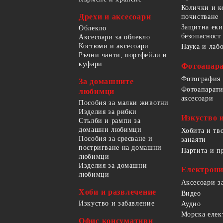
Колички и к
Дрехи и аксесоари
почистване
Защитна еки
Облекло
безопасност
Аксесоари за облекло
Костюми и аксесоари
Наука и лаб
Ръчни чанти, портфейли и
куфари
Фотоапара
Фотография
За домашните
Фотоапарати
любимци
аксесоари
Пособия за малки животни
Изделия за рибки
Изкуство 
Стълби и рампи за
домашни любимци
Хобита и тв
Пособия за сресване и
занаяти
постригване на домашни
Партита и п
любимци
Изделия за домашни
Електрон
любимци
Аксесоари з
Хоби и развлечение
Видео
Изкуство и забавление
Аудио
Морска елек
Офис консумативи