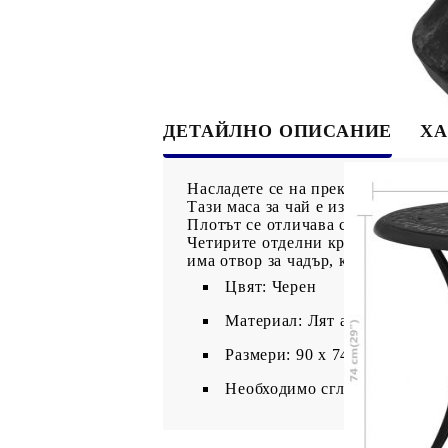
ДЕТАЙЛНО ОПИСАНИЕ
ХА
Насладете се на прекрасен следоб
Тази маса за чай е изработена от 
Плотът се отличава с уникален из
Четирите отделни крака ви осигур
има отвор за чадър, който може пе
Цвят: Черен
Материал: Лят алуминий
Размери: 90 x 74 см (Диаметъ
Необходимо сглобяване: Да