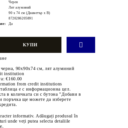
Черен
Лят алуминий
90 x 74 см (Диаметър x В)
8720286205891
ане:
Да
ане
 черна, 90x90x74 см, лят алуминий
it institution
а:
€160.00
rmation from credit institutions
 таблица е с информационна цел.
та в количката си с бутона "Добави в
и поръчка ще можете да изберете
кредита.
aracter informativ. Adăugați produsul în
uri unde veți putea selecta detaliile
e.