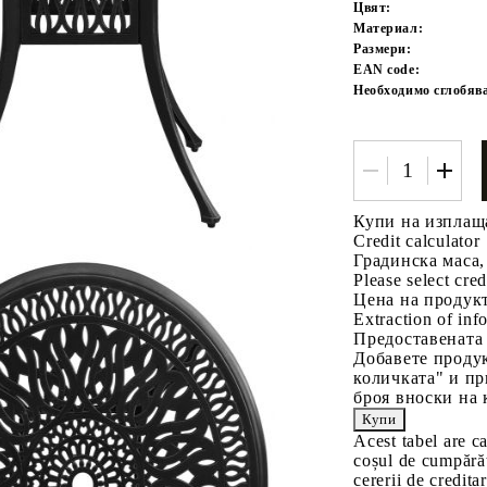
Цвят:
Материал:
Размери:
EAN code:
Необходимо сглобяв
Tweet
одели
Купи на изплащ
Credit calculator
Градинска маса,
Please select cred
Цена на продукт
Extraction of info
Предоставената
Добавете продук
количката" и пр
броя вноски на 
Acest tabel are c
coșul de cumpărăt
cererii de creditar