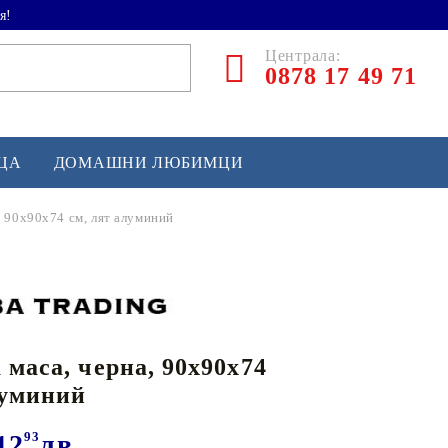
я!
Централа:
0878 17 49 71
ЕЦА
ДОМАШНИ ЛЮБИМЦИ
, 90x90x74 см, лят алуминий
ТЛЕТИКА
аскетбол
кс и бойни изкуства
 маса, черна, 90x90x74
йзбол и софтбол
луминий
кей и лакрос
сновно спортно оборудване
12
93
лв.