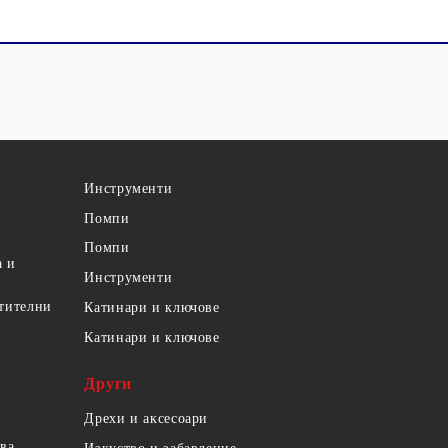
Инструменти
Помпи
Помпи
а и
Инструменти
етителни
Катинари и ключове
Катинари и ключове
Други
Дрехи и аксесоари
ова