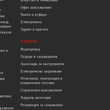
Изкуство и забавление
Офис консумативи
и
Чанти и куфари
бия
пожар,
Електроника
азяване
Здраве и красота
ртикули
Хардуер
Водопровод
ини и
Огради и заграждения
Аксесоари за инструменти
Електрическо захранване
ст
Отопление, вентилация и
ачи
климатични системи
Строителни консумативи
умативи
Хардуер аксесоари
Резервоари за съхранение
трументи