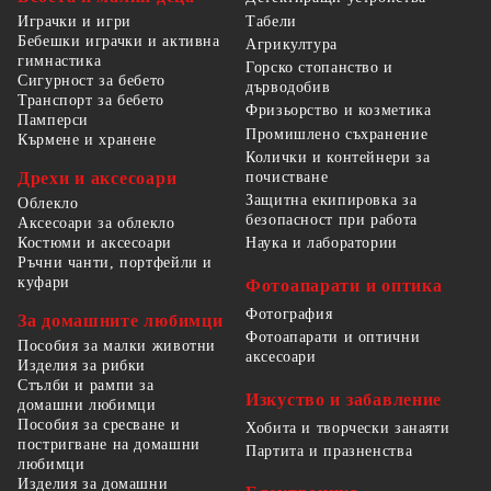
Табели
Играчки и игри
Бебешки играчки и активна
Агрикултура
гимнастика
Горско стопанство и
Сигурност за бебето
дърводобив
Транспорт за бебето
Фризьорство и козметика
Памперси
Промишлено съхранение
Кърмене и хранене
Колички и контейнери за
Дрехи и аксесоари
почистване
Защитна екипировка за
Облекло
безопасност при работа
Аксесоари за облекло
Костюми и аксесоари
Наука и лаборатории
Ръчни чанти, портфейли и
куфари
Фотоапарати и оптика
Фотография
За домашните любимци
Фотоапарати и оптични
Пособия за малки животни
аксесоари
Изделия за рибки
Стълби и рампи за
Изкуство и забавление
домашни любимци
Пособия за сресване и
Хобита и творчески занаяти
постригване на домашни
Партита и празненства
любимци
Изделия за домашни