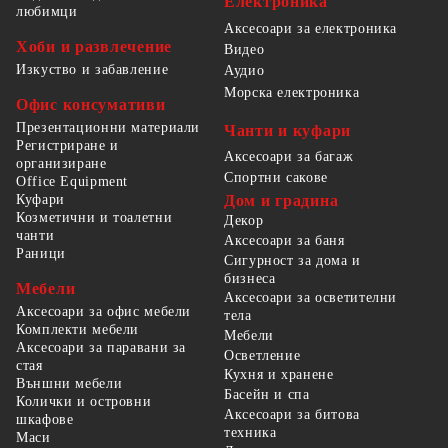
Електроника
любимци
Аксесоари за електроника
Хоби и развлечение
Видео
Изкуство и забавление
Аудио
Морска електроника
Офис консумативи
Презентационни материали
Чанти и куфари
Регистриране и
Аксесоари за багаж
организиране
Спортни сакове
Office Equipment
Куфари
Дом и градина
Козметични и тоалетни
Декор
чанти
Аксесоари за баня
Раници
Сигурност за дома и
бизнеса
Мебели
Аксесоари за осветителни
Аксесоари за офис мебели
тела
Комплекти мебели
Мебели
Аксесоари за паравани за
Осветление
стая
Кухня и хранене
Външни мебели
Басейн и спа
Колички и островни
Аксесоари за битова
шкафове
техника
Маси