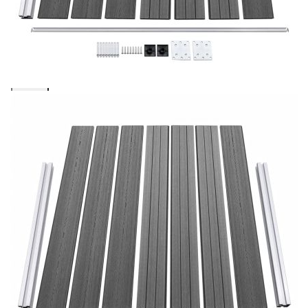
количката" и при поръчка ще можете да изберете броя
вноски на кредита.
Предоставената таблица е с информационна цел.
Добавете продукта в количката си с бутона "Добави в
количката" и при поръчка ще можете да изберете броя
вноски на кредита.
Когато плащате с NewPay, всъщност NewPay плаща
поръчката Ви вместо Вас. Вие я получавате и
разполагате с три начина да я платите към тях:
Отложено до 30 дни от момента на изпращане на
поръчката без оскъпяване. За покупки на стойност до
400 лв. / €204,52
Плащане на 4 вноски. Заплащате 20% от стойността на
поръчката си на момента с карта. Останалата сума се
разделя на 3 равни месечни вноски без оскъпяване. За
покупки на стойност до 1000 лв. / €511.31
Плащане на 6 вноски. Стойността на поръчката се
разпределя в 6 равни месечни вноски с оскъпяване. За
покупки на стойност до 2000 лв. / €1022.61