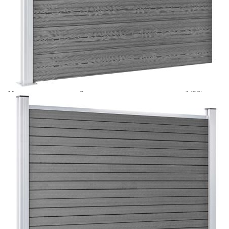
Време за доставка: 5 до 9 дни
Безплатна доставка до адрес при плащане по банков път
Цвят:
Сив
Материал:
Дървонапълнен полимерен композит (WPC),
алуминий, стомана
EAN code:
8720286367063
Общи размери:
872 x 146 cм (Ш х В)
Размери на стълба:
7 x 7 x 145 см (Д x Ш x В)
Размери на дъската
170 x 20,3 см (Ш х В)
(всяка):
Дължина на
170 см
крайната шина:
Купи на изплащане
Credit calculator
Комплект оградни панели, WPC, 872x146 см, сив
Please select credit institution