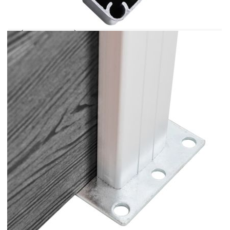
повърхност с помощта на приложените анкерни
винтове. Вторият начин е чрез закрепването им
в циментова основа с помощта на шип за земя
(не е включен).
Цвят: Сив
Материал: Дървонапълнен полимерен
композит (WPC), алуминий, стомана
Общи размери: 872 x 146 cм (Ш х В)
Размери на дъската (всяка): 170 x 20,3 см
(Ш х В)
Дължина на крайната шина: 170 см
Размери на стълба: 7 x 7 x 145 см (Д x Ш x
В)
Необходим е монтаж
Доставката съдържа:
35 x Дъска за ограда