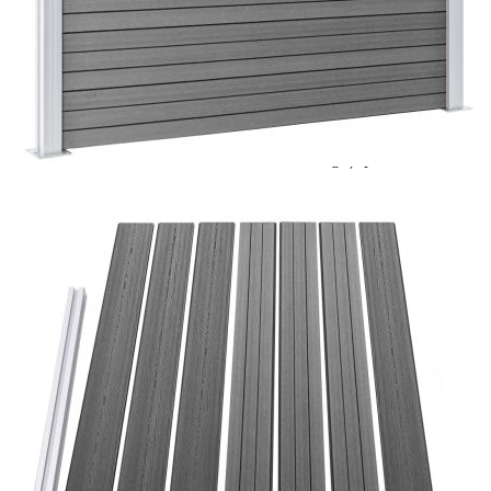
Цена на продукта:
€1,103.00
Extraction of information from credit institutions
Предоставената таблица е с информационна цел.
Добавете продукта в количката си с бутона "Добави в
количката" и при поръчка ще можете да изберете броя
вноски на кредита.
Acest tabel are caracter informativ. Adăugați produsul în
coșul de cumpărături unde veți putea selecta detaliile
cererii de creditare.
Предоставената таблица е с информационна цел.
Добавете продукта в количката си с бутона "Добави в
количката" и при поръчка ще можете да изберете броя
вноски на кредита.
Предоставената таблица е с информационна цел.
Добавете продукта в количката си с бутона "Добави в
количката" и при поръчка ще можете да изберете броя
вноски на кредита.
Предоставената таблица е с информационна цел.
Добавете продукта в количката си с бутона "Добави в