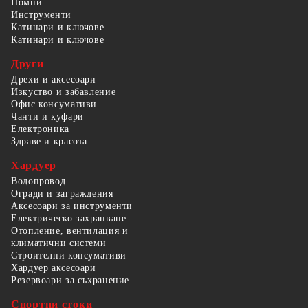
Помпи
Инструменти
Катинари и ключове
Катинари и ключове
Други
Дрехи и аксесоари
Изкуство и забавление
Офис консумативи
Чанти и куфари
Електроника
Здраве и красота
Хардуер
Водопровод
Огради и заграждения
Аксесоари за инструменти
Електрическо захранване
Отопление, вентилация и
климатични системи
Строителни консумативи
Хардуер аксесоари
Резервоари за съхранение
Спортни стоки