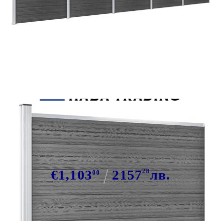
Tweet
Сподели
Комплект оградни панели, WPC,
872x146 см, сив
€1,103
2157
28
лв.
00
В наличност: 37 бр.