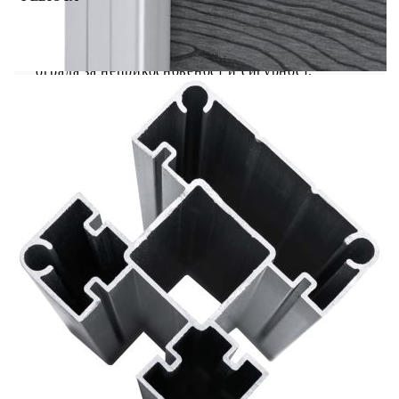
Този панелен комплект за ограда може да се
използва като градинска бариера или жилищна
ограда за неприкосновеност и сигурност.
Изработена от WPC (дървонапълнен полимерен
композит), градинската ограда е издръжлива и
устойчива на гниене или ръжда. Градинската
преграда има принт на дървесни шарки от
едната страна и обикновен принт от другата
страна, така че можете да изберете дизайна,
който ви харесва повече. Благодарение на
алуминиевия горен профил, дъските на оградата
могат да бъдат плътно прикрепени една за
друга, което увеличава тяхната твърдост и
здравина при удар. Проектирани с модулната
система, дъските за ограда са лесни за
инсталиране и ви позволяват свободно да
разширявате оградата. Тези стълбове имат три
слота, които ви позволяват да сглобите оградата
по различни начини – в права линия (180
градуса), под прав ъгъл (90 градуса) или в „Т“
-форма. Многофункционалните стоманени
крачета могат да бъдат фиксирани по два
начина. Първият е като ги завиете върху