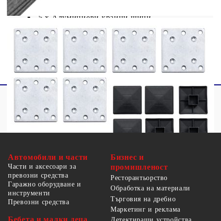
6 x Стълба със стоманени основи
5 х Алуминиеви крайни шини
Аксесоари за монтаж
Автомобили и части
Бизнес и
Части и аксесоари за
промишленост
превозни средства
Ресторантьорство
Гаражно оборудване и
Обработка на материали
инструменти
Търговия на дребно
Превозни средства
Маркетинг и реклама
Бебета и малки деца
Детектиращи устройства