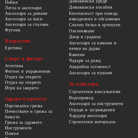
Домакински уреди
Пейки
Домакински пособия
Легла и аксесоари
Безопасност при пожар,
Аксесоари за дивани
наводнение и обгазяване
Аксесоари за маси
Аксесоари за столове
Спално бельо и артикули
Футони
Озеленяване
Двор и градина
Възрастни
Аксесоари за камини и
Еротика
печки на дърва
Камини
Спорт и фитнес
Чадъри за дъжд
Атлетика
Аварийна готовност
Фитнес и упражнения
Аксесоари за пушачи
Отдих на открито
Отдих на открито
За майстора
Игри на закрито
Строителни консумативи
Водопровод
Здраве и красота
Аксесоари за инструменти
Персонална грижа
Огради и заграждения
Почистване и грижа за
Хардуер аксесоари
бижута
Строителни материали
Грижа за здравето
Инструменти
Помпи