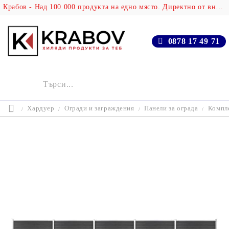
Крабов - Над 100 000 продукта на едно място. Директно от вносителя!
0878 17 49 71
Хардуер
Огради и заграждения
Панели за ограда
Компле