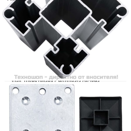
Този ограден панел може да се използва като
градинска бариера или жилищна ограда за
неприкосновеност и сигурност. Изработена от
WPC (дървонапълнен полимерен композит),
градинската ограда е издръжлива и устойчива
на гниене или ръжда. Градинската преграда има
принт на дървесни шарки от едната страна и
обикновен принт от другата страна, така че
можете да изберете дизайна, който ви харесва
повече. Благодарение на алуминиевия горен
профил, дъските на оградата могат да бъдат
плътно прикрепени една за друга, което
увеличава тяхната твърдост и здравина при
удар. Проектирани с модулната система,
дъските за ограда са лесни за инсталиране и ви
позволяват свободно да разширявате оградата.
Тези стълбове имат три слота, които ви
позволяват да сглобите оградата по различни
начини – в права линия (180 градуса), под прав
ъгъл (90 градуса) или в „Т“ -форма.
Многофункционалните стоманени крачета
могат да бъдат фиксирани по два начина.
Първият е като ги завиете върху повърхност с