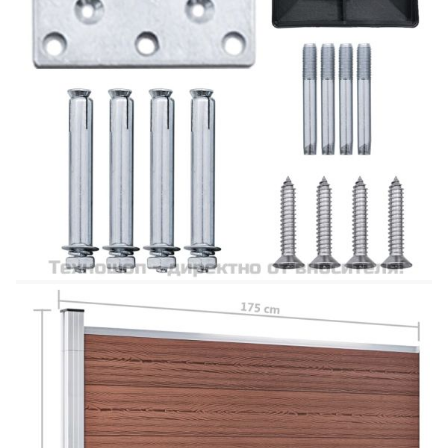
помощта на приложените анкерни винтове.
Вторият начин е чрез закрепването им в
циментова основа с помощта на шип за земя (не
е включен).
Цвят: Кафяв
Материал: Дървонапълнен полимерен
композит (WPC), алуминий, стомана
Общи размери: 175 x 146 cм (Ш х В)
Размери на дъската (всяка): 170 x 20,3 см
(Ш х В)
Дължина на крайната шина: 170 см
Размери на стълба: 7 x 7 x 145 см (Д x Ш x
В)
Необходим е монтаж
Доставката съдържа:
7 x Дъска за ограда