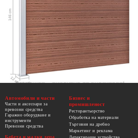
1 x Стълб със стоманена основа
1 х Алуминиева крайна шина
Аксесоари за монтаж
Автомобили и части
Бизнес и
Части и аксесоари за
промишленост
превозни средства
Ресторантьорство
Гаражно оборудване и
Обработка на материали
инструменти
Търговия на дребно
Превозни средства
Маркетинг и реклама
Бебета и малки деца
Детектиращи устройства