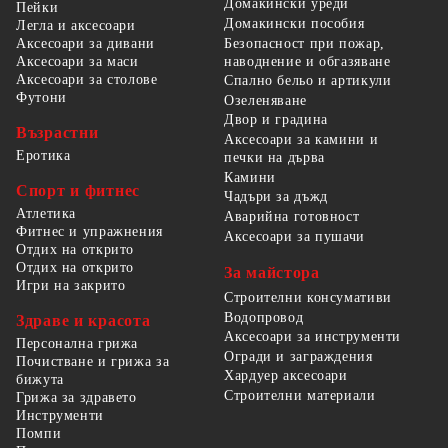
Домакински уреди
Пейки
Домакински пособия
Легла и аксесоари
Безопасност при пожар,
Аксесоари за дивани
наводнение и обгазяване
Аксесоари за маси
Аксесоари за столове
Спално бельо и артикули
Футони
Озеленяване
Двор и градина
Възрастни
Аксесоари за камини и
Еротика
печки на дърва
Камини
Спорт и фитнес
Чадъри за дъжд
Атлетика
Аварийна готовност
Фитнес и упражнения
Аксесоари за пушачи
Отдих на открито
Отдих на открито
За майстора
Игри на закрито
Строителни консумативи
Водопровод
Здраве и красота
Аксесоари за инструменти
Персонална грижа
Огради и заграждения
Почистване и грижа за
Хардуер аксесоари
бижута
Строителни материали
Грижа за здравето
Инструменти
Помпи