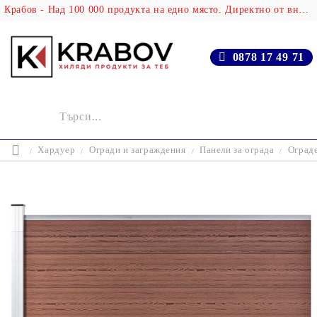
Крабов - Над 100 000 продукта на едно място. Директно от вносителя!
0878 17 49 71
Хардуер
Огради и заграждения
Панели за ограда
Ограде