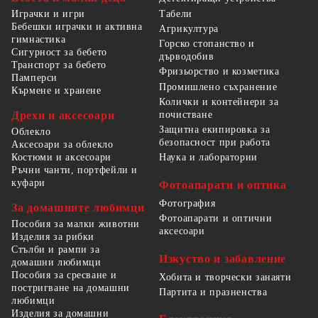
Табели
Играчки и игри
Бебешки играчки и активна
Агрикултура
гимнастика
Горско стопанство и
Сигурност за бебето
дърводобив
Транспорт за бебето
Фризьорство и козметика
Памперси
Промишлено съхранение
Кърмене и хранене
Колички и контейнери за
Дрехи и аксесоари
почистване
Защитна екипировка за
Облекло
безопасност при работа
Аксесоари за облекло
Костюми и аксесоари
Наука и лаборатории
Ръчни чанти, портфейли и
куфари
Фотоапарати и оптика
Фотография
За домашните любимци
Фотоапарати и оптични
Пособия за малки животни
аксесоари
Изделия за рибки
Стълби и рампи за
Изкуство и забавление
домашни любимци
Пособия за сресване и
Хобита и творчески занаяти
постригване на домашни
Партита и празненства
любимци
Изделия за домашни