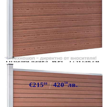
Tweet
Сподели
Ограден панел, WPC, 175x146 см,
кафяв
€215
420
50
лв.
00
В наличност: 87 бр.