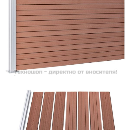
Време за доставка: 5 до 9 дни
Безплатна доставка до адрес при плащане по банков път
Цвят:
Кафяв
Материал:
Дървонапълнен полимерен композит (WPC),
алуминий, стомана
EAN code:
8720286194775
Общи размери:
175 x 146 cм (Ш х В)
Размери на стълба:
7 x 7 x 145 см (Д x Ш x В)
Размери на дъската
170 x 20,3 см (Ш х В)
(всяка):
Дължина на
170 см
крайната шина:
Купи на изплащане
Credit calculator
Ограден панел, WPC, 175x146 см, кафяв
Please select credit institution