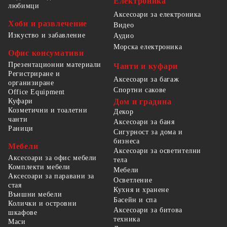
Електроника
любимци
Аксесоари за електроника
Хоби и развлечение
Видео
Изкуство и забавление
Аудио
Морска електроника
Офис консумативи
Презентационни материали
Чанти и куфари
Регистриране и
Аксесоари за багаж
организиране
Спортни сакове
Office Equipment
Куфари
Дом и градина
Козметични и тоалетни
Декор
чанти
Аксесоари за баня
Раници
Сигурност за дома и
бизнеса
Мебели
Аксесоари за осветителни
Аксесоари за офис мебели
тела
Комплекти мебели
Мебели
Аксесоари за паравани за
Осветление
стая
Кухня и хранене
Външни мебели
Басейн и спа
Колички и островни
Аксесоари за битова
шкафове
техника
Маси