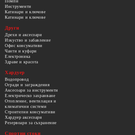
Помпи
Инструменти
Катинари и ключове
Катинари и ключове
Други
Дрехи и аксесоари
Изкуство и забавление
Офис консумативи
Чанти и куфари
Електроника
Здраве и красота
Хардуер
Водопровод
Огради и заграждения
Аксесоари за инструменти
Електрическо захранване
Отопление, вентилация и
климатични системи
Строителни консумативи
Хардуер аксесоари
Резервоари за съхранение
Спортни стоки