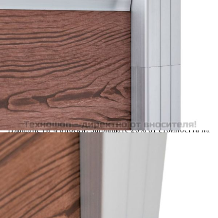
количката" и при поръчка ще можете да изберете броя
вноски на кредита.
Предоставената таблица е с информационна цел.
Добавете продукта в количката си с бутона "Добави в
количката" и при поръчка ще можете да изберете броя
вноски на кредита.
Когато плащате с NewPay, всъщност NewPay плаща
поръчката Ви вместо Вас. Вие я получавате и
разполагате с три начина да я платите към тях:
Отложено до 30 дни от момента на изпращане на
поръчката без оскъпяване. За покупки на стойност до
400 лв. / €204,52
Плащане на 4 вноски. Заплащате 20% от стойността на
поръчката си на момента с карта. Останалата сума се
разделя на 3 равни месечни вноски без оскъпяване. За
покупки на стойност до 1000 лв. / €511.31
Плащане на 6 вноски. Стойността на поръчката се
разпределя в 6 равни месечни вноски с оскъпяване. За
покупки на стойност до 2000 лв. / €1022.61