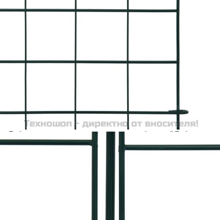
Добавете продукта в количката си с бутона "Добави в
количката" и при поръчка ще можете да изберете броя
вноски на кредита.
Acest tabel are caracter informativ. Adăugați produsul în
coșul de cumpărături unde veți putea selecta detaliile
cererii de creditare.
Предоставената таблица е с информационна цел.
Добавете продукта в количката си с бутона "Добави в
количката" и при поръчка ще можете да изберете броя
вноски на кредита.
Предоставената таблица е с информационна цел.
Добавете продукта в количката си с бутона "Добави в
количката" и при поръчка ще можете да изберете броя
вноски на кредита.
Предоставената таблица е с информационна цел.
Добавете продукта в количката си с бутона "Добави в
количката" и при поръчка ще можете да изберете броя
вноски на кредита.
Предоставената таблица е с информационна цел.