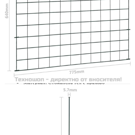
като ограда за предпазване на деца от езера,
потоци, плувни басейни, като градински
бордюр, градинска ограда, заграждение за
животни и др. Този комплект огради е
изработен от прахово боядисана стоманена тел,
която е устойчива на ръжда и може да осигури
години надеждна употреба на открито. Монтира
се лесно с помощта на твърди фиксиращи
стълбове, които се поставят от страничните
уплътнения на оградните елементи и след това
се забиват в земята. Доставката включва 5
оградни пана и 6 фиксиращи стълба.
Цвят: Зелен
Материал: Стоманена тел с прахово
покритие
Размери на всеки панел: 775 x 640 мм (Ш x
В)
Размери на опорния стълб: 5,7 x 940 мм
(Диаметър x В)
Размери на капачката: Ф 15 мм