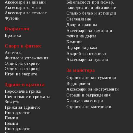
Безопасност при пожар,
Аксесоари за дивани
наводнение и обгазяване
Аксесоари за маси
Аксесоари за столове
Спално бельо и артикули
Футони
Озеленяване
Двор и градина
Възрастни
Аксесоари за камини и
Еротика
печки на дърва
Камини
Спорт и фитнес
Чадъри за дъжд
Атлетика
Аварийна готовност
Фитнес и упражнения
Аксесоари за пушачи
Отдих на открито
Отдих на открито
За майстора
Игри на закрито
Строителни консумативи
Водопровод
Здраве и красота
Аксесоари за инструменти
Персонална грижа
Огради и заграждения
Почистване и грижа за
Хардуер аксесоари
бижута
Строителни материали
Грижа за здравето
Инструменти
Помпи
Помпи
Инструменти