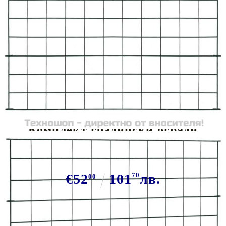
Tweet
Сподели
Комплект градински огради
77,5x64 см зелен
€52
101
70
лв.
00
В наличност: 160 бр.