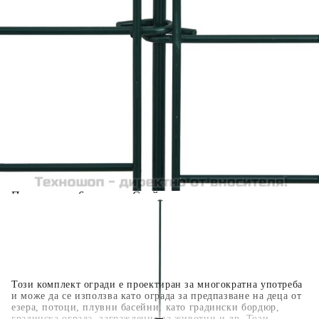
Добавете продукта в количката си с бутона "Добави в
количката" и при поръчка ще можете да изберете броя
вноски на кредита.
Когато плащате с NewPay, всъщност NewPay плаща
поръчката Ви вместо Вас. Вие я получавате и
разполагате с три начина да я платите към тях:
Отложено до 30 дни от момента на изпращане на
поръчката без оскъпяване. За покупки на стойност до
400 лв. / €204,52
Плащане на 4 вноски. Заплащате 20% от стойността на
поръчката си на момента с карта. Останалата сума се
разделя на 3 равни месечни вноски без оскъпяване. За
покупки на стойност до 1000 лв. / €511.31
Плащане на 6 вноски. Стойността на поръчката се
разпределя в 6 равни месечни вноски с оскъпяване. За
покупки на стойност до 2000 лв. / €1022.61
Този комплект огради е проектиран за многократна употреба
и може да се използва като ограда за предпазване на деца от
езера, потоци, плувни басейни, като градински бордюр,
градинска ограда, заграждение за животни и др. Този