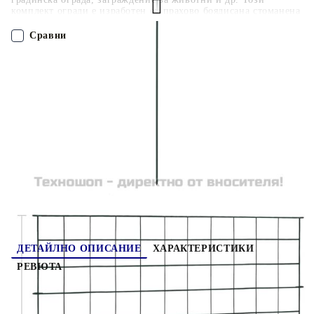
комплект огради е изработен от прахово боядисана стоманена
тел, която е устойчива на ръжда и може да осигури години
надеждна употреба на открито. Монтира се лесно с помощта
Сравни
на твърди фиксиращи стълбове, които се поставят от
страничните уплътнения на оградните елементи и след това
се забиват в земята. Доставката включва 5 оградни пана и 6
ПОРЪЧАЙ БЕЗ РЕГИСТРАЦИЯ
фиксиращи стълба.
Наш представител ще се свърже с Вас в рамките на работния ден!
146102
6.950
кг
Оцени продукта
ДЕТАЙЛНО ОПИСАНИЕ
ХАРАКТЕРИСТИКИ
РЕВЮТА
Този комплект огради е проектиран за
многократна употреба и може да се използва