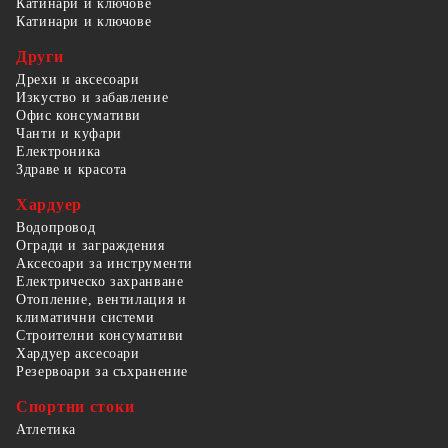
Катинари и ключове
Катинари и ключове
Други
Дрехи и аксесоари
Изкуство и забавление
Офис консумативи
Чанти и куфари
Електроника
Здраве и красота
Хардуер
Водопровод
Огради и заграждения
Аксесоари за инструменти
Електрическо захранване
Отопление, вентилация и
климатични системи
Строителни консумативи
Хардуер аксесоари
Резервоари за съхранение
Спортни стоки
Атлетика