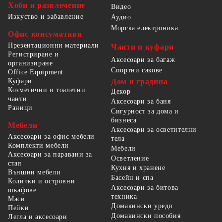
Хоби и развлечение
Видео
Изкуство и забавление
Аудио
Морска електроника
Офис консумативи
Презентационни материали
Чанти и куфари
Регистриране и
Аксесоари за багаж
организиране
Спортни сакове
Office Equipment
Куфари
Дом и градина
Козметични и тоалетни
Декор
чанти
Аксесоари за баня
Раници
Сигурност за дома и
бизнеса
Мебели
Аксесоари за осветителни
Аксесоари за офис мебели
тела
Комплекти мебели
Мебели
Аксесоари за паравани за
Осветление
стая
Кухня и хранене
Външни мебели
Басейн и спа
Колички и островни
Аксесоари за битова
шкафове
техника
Маси
Домакински уреди
Пейки
Домакински пособия
Легла и аксесоари