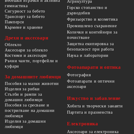
Бебешки играчки и активна
Агрикултура
гимнастика
Горско стопанство и
Сигурност за бебето
дърводобив
Транспорт за бебето
Фризьорство и козметика
Памперси
Промишлено съхранение
Кърмене и хранене
Колички и контейнери за
Дрехи и аксесоари
почистване
Защитна екипировка за
Облекло
безопасност при работа
Аксесоари за облекло
Костюми и аксесоари
Наука и лаборатории
Ръчни чанти, портфейли и
куфари
Фотоапарати и оптика
Фотография
За домашните любимци
Фотоапарати и оптични
Пособия за малки животни
аксесоари
Изделия за рибки
Стълби и рампи за
Изкуство и забавление
домашни любимци
Пособия за сресване и
Хобита и творчески занаяти
постригване на домашни
Партита и празненства
любимци
Изделия за домашни
Електроника
любимци
Аксесоари за електроника