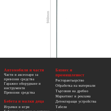
Доставката включва 5 мрежести панела и 6
стълба
Автомобили и части
Бизнес и
Части и аксесоари за
промишленост
превозни средства
Ресторантьорство
Гаражно оборудване и
Обработка на материали
инструменти
Търговия на дребно
Превозни средства
Маркетинг и реклама
Бебета и малки деца
Детектиращи устройства
Табели
Играчки и игри