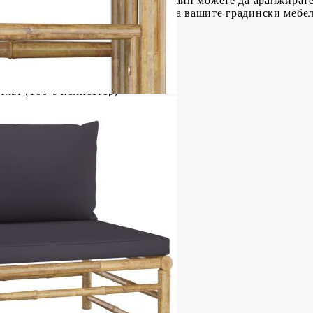
не. Благодарение на модулния дизайн можете да аранжират
ележка: За да удължите живота на вашите градински мебел
ало.
носив
Плат (100% полиестер)
 облягане: 10 см
 Д x В)
см
ята: 30 см
 Д x В)