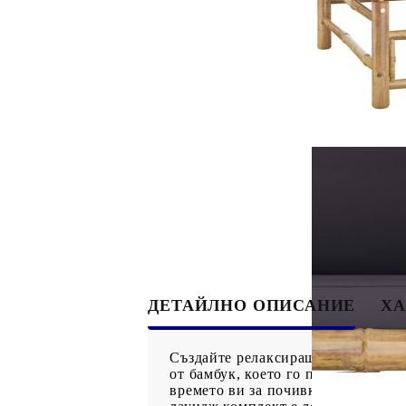
ДЕТАЙЛНО ОПИСАНИЕ
ХА
Създайте релаксираща дневна зона
от бамбук, което го прави здрав 
времето ви за почивка. Калъфите 