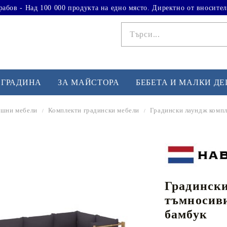
рабов - Над 100 000 продукта на едно място. Директно от вносител
 ГРАДИНА
ЗА МАЙСТОРА
БЕБЕТА И МАЛКИ Д
шни мебели
Комплекти градински мебели
Градински лаундж компл
ФИТНЕС УПРАЖНЕНИЯ
А
Вдигане на тежести
Б
Кардио
Бо
любимци
Градински
Йога и пилатес
Бе
тъмносиви
Лежанки за упражнения
Хо
бамбук
Тренажори за баланс
О