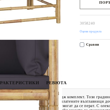
ПОРЪ
Наш представител 
свърже с Вас в рам
работния ден!
3058240
Оцени продукта
Сравни
РАКТЕРИСТИКИ
РЕВЮТА
 с този бамбуков градински лаундж комплект. Този градин
и лесен за почистване. Плътно подплатените възглавници д
на възглавничките имат ципове и могат да се перат. С оле