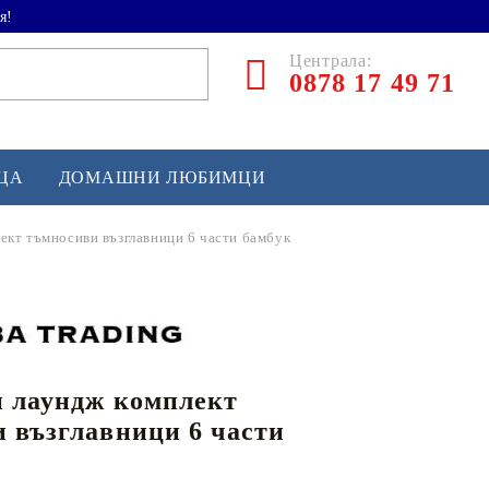
я!
Централа:
0878 17 49 71
ЕЦА
ДОМАШНИ ЛЮБИМЦИ
ект тъмносиви възглавници 6 части бамбук
ТЛЕТИКА
аскетбол
кс и бойни изкуства
 лаундж комплект
йзбол и софтбол
 възглавници 6 части
кей и лакрос
сновно спортно оборудване