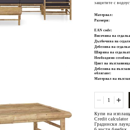
защитите с водоу
Материал:
Размери:
EAN code:
Височина на седалка
Дълбочина на седал
Дебелина на седалка
Ширина на седалкат
Tweet
одели
Необходимо сглобяв
Цвят на възглавниц
Дебелина на възглав
облягане:
Материал на възгла
Купи на изплащ
Credit calculator
Градински лаун
6 части бамбук