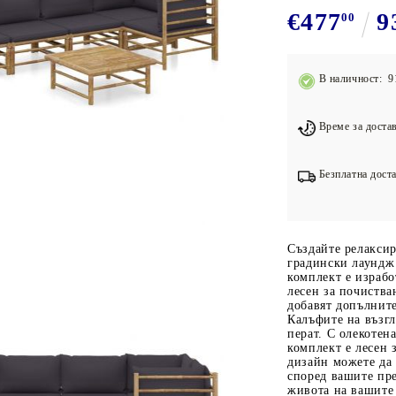
Подложки за фитнес уреди
В
€477
9
00
Лостове за набиране
Силови кули
В наличност: 9
Йога и пилатес
Време за достав
Безплатна доста
Създайте релаксир
градински лаундж
комплект е израбо
лесен за почиств
добавят допълните
Калъфите на възгл
перат. С олекотен
комплект е лесен 
дизайн можете да
според вашите пре
живота на вашите