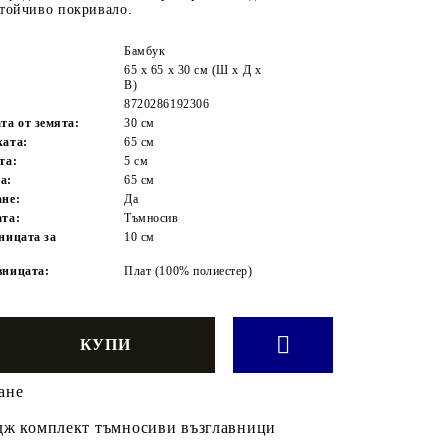
стойчиво покривало.
Бамбук
65 x 65 x 30 см (Ш x Д x
В)
8720286192306
та от земята:
30 см
ката:
65 см
та:
5 см
а:
65 см
ане:
Да
ата:
Тъмносив
ницата за
10 см
вницата:
Плат (100% полиестер)
ане
дж комплект тъмносиви възглавници