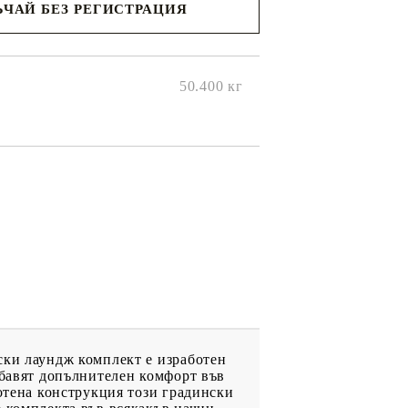
ЧАЙ БЕЗ РЕГИСТРАЦИЯ
ще се
ките на
50.400
кг
ски лаундж комплект е изработен
обавят допълнителен комфорт във
котена конструкция този градински