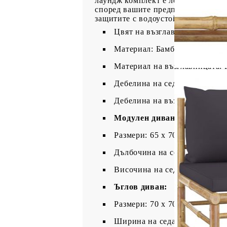
лаундж комплект е лесен за месте
според вашите предпочитания. Заб
защитите с водоустойчиво покрив
Цвят на възглавницата: Тъм
Материал: Бамбук
Материал на възглавницата: 
Дебелина на седалката: 5 см
Дебелина на възглавницата за
Модулен диван:
Размери: 65 х 70 х 60 см (Ш x
Дълбочина на седалката: 65 
Височина на седалката от зем
Ъглов диван:
Размери: 70 x 70 x 60 cм (Ш x
Ширина на седалката: 65 см