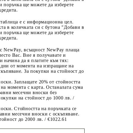
и поръчка ще можете да изберете
кредита.
 таблица е с информационна цел.
та в количката си с бутона "Добави в
и поръчка ще можете да изберете
кредита.
 с NewPay, всъщност NewPay плаща
есто Вас. Вие я получавате и
ри начина да я платите към тях:
 дни от момента на изпращане на
скъпяване. За покупки на стойност до
2
носки. Заплащате 20% от стойността
 на момента с карта. Останалата сума
 равни месечни вноски без
покупки на стойност до 1000 лв. /
оски. Стойността на поръчката се
равни месечни вноски с оскъпяване.
тойност до 2000 лв. / €1022.61