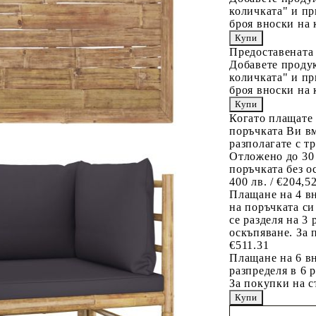
количката" и пр
броя вноски на 
Предоставената
Добавете продук
количката" и пр
броя вноски на 
Когато плащате
поръчката Ви вм
разполагате с т
Отложено до 30
поръчката без о
400 лв. / €204,5
Плащане на 4 в
на поръчката си
се разделя на 3
оскъпяване. За 
€511.31
Плащане на 6 вн
разпределя в 6 
За покупки на с