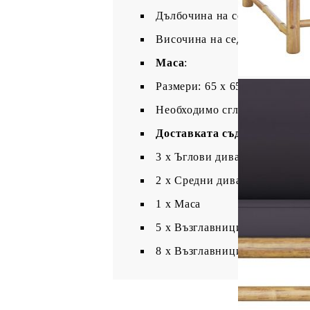
Дълбочина на седалката: 65 
Височина на седалката от зем
Маса
:
Размери: 65 x 65 x 30 см (Ш x
Необходимо сглобяване: Да
Доставката съдържа:
3 х Ъглови дивана
2 х Средни дивана
1 х Маса
5 x Възглавници за сядане
8 x Възглавници за облягане