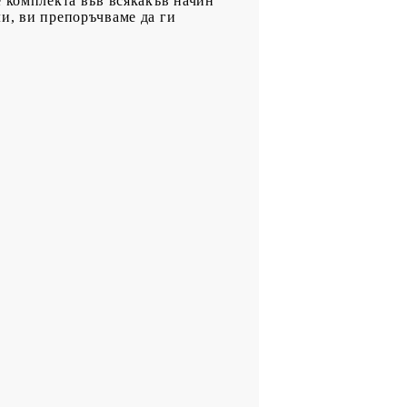
е комплекта във всякакъв начин
и, ви препоръчваме да ги