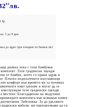
олейбол
32
93
лв.
1 бр.
ка: 5 до 9 дни
вка до адрес при плащане по банков път
аща дневна зона с този бамбуков
 комплект. Този градински лаундж
тен от бамбук, което го прави здрав и
ане. Плътно подплатените възглавници
лен комфорт във времето ви за почивка.
авничките имат ципове и могат да се
а конструкция този градински лаундж
за местене. Благодарение на модулния
 аранжирате комплекта във всякакъв начин
дпочитания. Забележка: За да удължите
 градински мебели, ви препоръчваме да ги