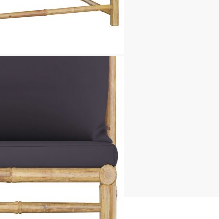
см
ята: 30 см
 Д x В)