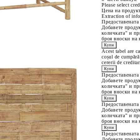
Please select cred
Цена на продукт
Extraction of info
Предоставената
Добавете продук
количката" и пр
броя вноски на 
Acest tabel are c
coșul de cumpărăt
cererii de creditar
Предоставената
Добавете продук
количката" и пр
броя вноски на 
Предоставената
Добавете продук
количката" и пр
броя вноски на 
Предоставената
Добавете продук