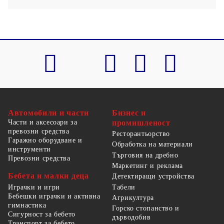
Автомобили и части
Бизнес и
Части и аксесоари за
промишленост
превозни средства
Ресторантьорство
Гаражно оборудване и
Обработка на материали
инструменти
Търговия на дребно
Превозни средства
Маркетинг и реклама
Бебета и малки деца
Детектиращи устройства
Табели
Играчки и игри
Бебешки играчки и активна
Агрикултура
гимнастика
Горско стопанство и
Сигурност за бебето
дърводобив
Транспорт за бебето