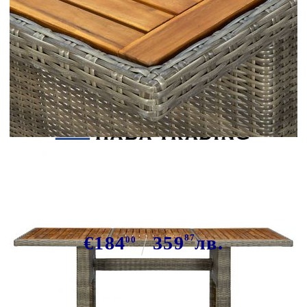
Tweet
Сподели
Градинска маса, кафява,
полиратан и акация масив
€184
359
87
лв.
00
В наличност: 13 бр.