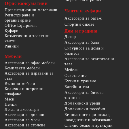
Офис консумативи
Презентационни материали
Чанти и куфари
Регистриране и
Аксесоари за багаж
организиране
Спортни сакове
Office Equipment
Куфари
Дом и градина
Козметични и тоалетни
Декор
чанти
Аксесоари за баня
Раници
Сигурност за дома и
бизнеса
Мебели
Аксесоари за осветителни
Аксесоари за офис мебели
тела
Комплекти мебели
Мебели
Аксесоари за паравани за
Осветление
стая
Кухня и хранене
Външни мебели
Басейн и спа
Колички и островни
Аксесоари за битова
шкафове
техника
Маси
Домакински уреди
Пейки
Домакински пособия
Легла и аксесоари
Безопасност при пожар,
Аксесоари за дивани
наводнение и обгазяване
Аксесоари за маси
Аксесоари за столове
Спално бельо и артикули