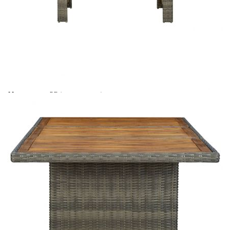
Време за доставка: 5 до 9 дни
Безплатна доставка до адрес при плащане по банков път
Цвят:
Кафяв
Материал:
PE (полиетиленов) ратан, акациево дърво масив с маслен
финиш, прахово боядисана стомана
Размери:
200 x 100 x 74 см (Ш x Д x В)
EAN code:
8720286156223
Необходим
Да
монтаж:
Купи на изплащане
Credit calculator
Градинска маса, кафява, полиратан и акация масив
Please select credit institution
Цена на продукта:
€184.00
Extraction of information from credit institutions
Предоставената таблица е с информационна цел.