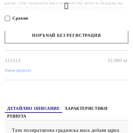
ратан, тази градинска маса се почиства лесно и издържа на
употреба. Прахово боядисаната стоманена рамка и плотът от
акациево дърво масив също правят масата здрава и стабилна.
Солидният плот на масата е идеален за поставяне на
Сравни
различните ви принадлежности. Освен това тази трапезна
маса е лесна за местене, благодарение на олекотената си
конструкция. Важна забележка: Препоръчваме покриването
ПОРЪЧАЙ БЕЗ РЕГИСТРАЦИЯ
на масата по време на дъжд, сняг и скреж с цел максимално
продължителна употреба.
Наш представител ще се свърже с Вас в рамките на работния ден!
313314
32.000
кг
Оцени продукта
ДЕТАЙЛНО ОПИСАНИЕ
ХАРАКТЕРИСТИКИ
РЕВЮТА
Тази полиратанова градинска маса добавя щрих