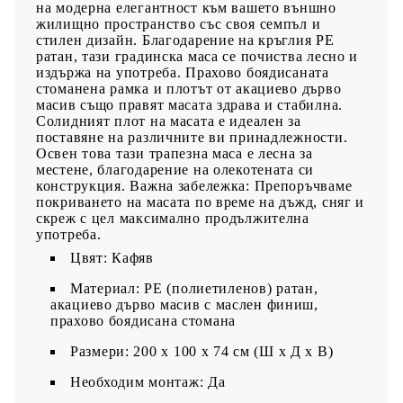
на модерна елегантност към вашето външно
жилищно пространство със своя семпъл и
стилен дизайн. Благодарение на кръглия PE
ратан, тази градинска маса се почиства лесно и
издържа на употреба. Прахово боядисаната
стоманена рамка и плотът от акациево дърво
масив също правят масата здрава и стабилна.
Солидният плот на масата е идеален за
поставяне на различните ви принадлежности.
Освен това тази трапезна маса е лесна за
местене, благодарение на олекотената си
конструкция. Важна забележка: Препоръчваме
покриването на масата по време на дъжд, сняг и
скреж с цел максимално продължителна
употреба.
Цвят: Кафяв
Материал: PE (полиетиленов) ратан,
акациево дърво масив с маслен финиш,
прахово боядисана стомана
Размери: 200 x 100 x 74 см (Ш x Д x В)
Необходим монтаж: Да