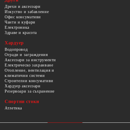
Дрехи и аксесоари
Изкуство и забавление
Офис консумативи
Чанти и куфари
Електроника
Здраве и красота
Хардуер
Водопровод
Огради и заграждения
Аксесоари за инструменти
Електрическо захранване
Отопление, вентилация и
климатични системи
Строителни консумативи
Хардуер аксесоари
Резервоари за съхранение
Спортни стоки
Атлетика