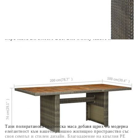
Предоставената таблица е с информационна цел.
Добавете продукта в количката си с бутона "Добави в
количката" и при поръчка ще можете да изберете броя
вноски на кредита.
Когато плащате с NewPay, всъщност NewPay плаща
поръчката Ви вместо Вас. Вие я получавате и
разполагате с три начина да я платите към тях:
Отложено до 30 дни от момента на изпращане на
поръчката без оскъпяване. За покупки на стойност до
400 лв. / €204,52
Плащане на 4 вноски. Заплащате 20% от стойността на
поръчката си на момента с карта. Останалата сума се
разделя на 3 равни месечни вноски без оскъпяване. За
покупки на стойност до 1000 лв. / €511.31
Плащане на 6 вноски. Стойността на поръчката се
разпределя в 6 равни месечни вноски с оскъпяване. За
покупки на стойност до 2000 лв. / €1022.61
Тази полиратанова градинска маса добавя щрих на модерна
елегантност към вашето външно жилищно пространство със
своя семпъл и стилен дизайн. Благодарение на кръглия PE