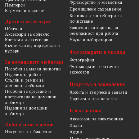
Фризьорство и козметика
Памперси
Промишлено съхранение
Кърмене и хранене
Колички и контейнери за
Дрехи и аксесоари
почистване
Защитна екипировка за
Облекло
безопасност при работа
Аксесоари за облекло
Костюми и аксесоари
Наука и лаборатории
Ръчни чанти, портфейли и
куфари
Фотоапарати и оптика
Фотография
За домашните любимци
Фотоапарати и оптични
Пособия за малки животни
аксесоари
Изделия за рибки
Стълби и рампи за
Изкуство и забавление
домашни любимци
Пособия за сресване и
Хобита и творчески занаяти
постригване на домашни
Партита и празненства
любимци
Изделия за домашни
Електроника
любимци
Аксесоари за електроника
Хоби и развлечение
Видео
Изкуство и забавление
Аудио
Морска електроника