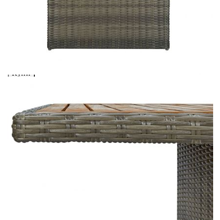
Добавете продукта в количката си с бутона "Добави в
количката" и при поръчка ще можете да изберете броя
вноски на кредита.
Acest tabel are caracter informativ. Adăugați produsul în
coșul de cumpărături unde veți putea selecta detaliile
cererii de creditare.
Предоставената таблица е с информационна цел.
Добавете продукта в количката си с бутона "Добави в
количката" и при поръчка ще можете да изберете броя
вноски на кредита.
Предоставената таблица е с информационна цел.
Добавете продукта в количката си с бутона "Добави в
количката" и при поръчка ще можете да изберете броя
вноски на кредита.
Предоставената таблица е с информационна цел.
Добавете продукта в количката си с бутона "Добави в
количката" и при поръчка ще можете да изберете броя
вноски на кредита.