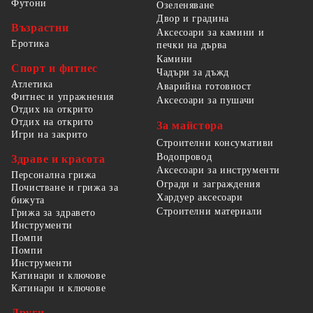
Футони
Озеленяване
Двор и градина
Възрастни
Аксесоари за камини и
Еротика
печки на дърва
Камини
Спорт и фитнес
Чадъри за дъжд
Атлетика
Аварийна готовност
Фитнес и упражнения
Аксесоари за пушачи
Отдих на открито
Отдих на открито
За майстора
Игри на закрито
Строителни консумативи
Водопровод
Здраве и красота
Аксесоари за инструменти
Персонална грижа
Огради и заграждения
Почистване и грижа за
Хардуер аксесоари
бижута
Строителни материали
Грижа за здравето
Инструменти
Помпи
Помпи
Инструменти
Катинари и ключове
Катинари и ключове
Други