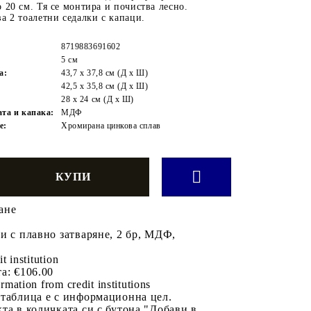
 20 см. Тя се монтира и почиства лесно.
а 2 тоалетни седалки с капаци.
8719883691602
5 см
а:
43,7 x 37,8 см (Д x Ш)
42,5 x 35,8 cм (Д x Ш)
28 x 24 см (Д x Ш)
ата и капака:
МДФ
е:
Хромирана цинкова сплав
ане
и с плавно затваряне, 2 бр, МДФ,
it institution
а:
€106.00
rmation from credit institutions
 таблица е с информационна цел.
та в количката си с бутона "Добави в