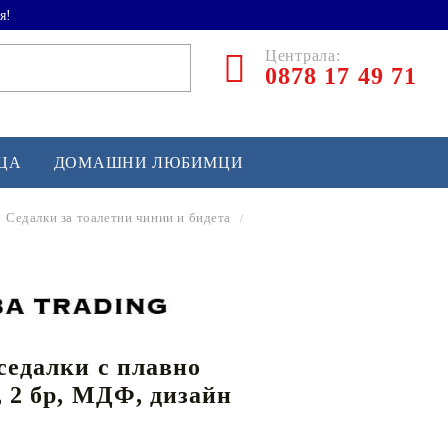
я!
Централа:
0878 17 49 71
ЕЦА
ДОМАШНИ ЛЮБИМЦИ
Седалки за тоалетни чинии и бидета
ТЛЕТИКА
аскетбол
кс и бойни изкуства
седалки с плавно
йзбол и софтбол
, 2 бр, МДФ, дизайн
кей и лакрос
сновно спортно оборудване