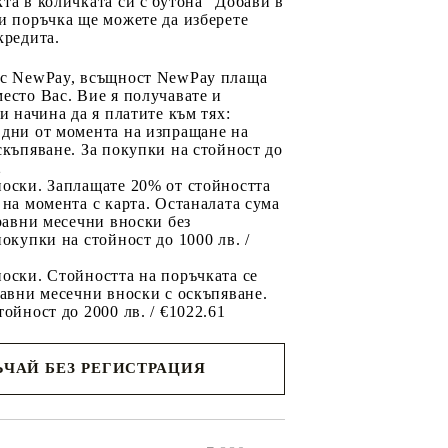
та в количката си с бутона "Добави в
и поръчка ще можете да изберете
кредита.
 с NewPay, всъщност NewPay плаща
есто Вас. Вие я получавате и
ри начина да я платите към тях:
 дни от момента на изпращане на
скъпяване. За покупки на стойност до
2
носки. Заплащате 20% от стойността
 на момента с карта. Останалата сума
 равни месечни вноски без
покупки на стойност до 1000 лв. /
оски. Стойността на поръчката се
равни месечни вноски с оскъпяване.
тойност до 2000 лв. / €1022.61
ЧАЙ БЕЗ РЕГИСТРАЦИЯ
ще се
ките на