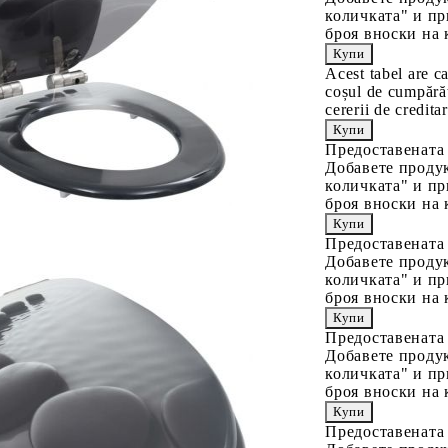
количката" и пр
броя вноски на 
Acest tabel are c
coșul de cumpărăt
cererii de creditar
Предоставената
Добавете продук
количката" и пр
броя вноски на 
Предоставената
Добавете продук
количката" и пр
броя вноски на 
Предоставената
Добавете продук
количката" и пр
броя вноски на 
Предоставената