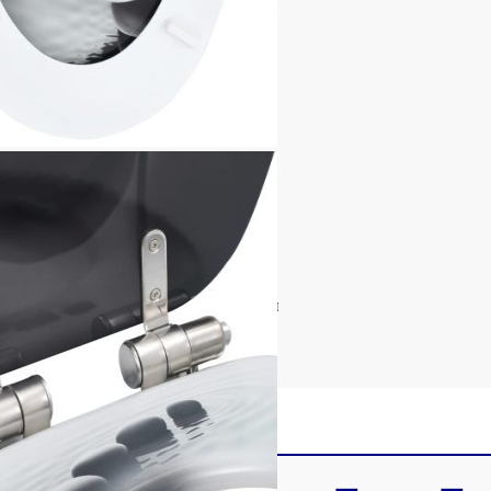
рана цинкова сплав
8 cм (Д x Ш)
37,8 см (Д x Ш)
м (Д x Ш)
не
да се регулира от 12 до 20 см
всички стандартни тоалетни чинии
ни седалки с капаци