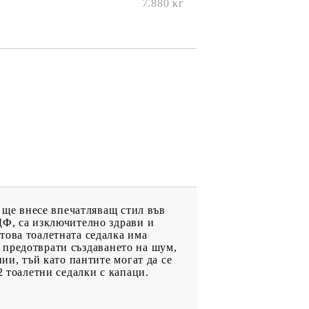
7.880
кг
о ще внесе впечатляващ стил във
ДФ, са изключително здрави и
това тоалетната седалка има
се предотврати създаването на шум,
ии, тъй като пантите могат да се
2 тоалетни седалки с капаци.