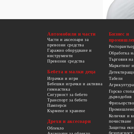
Автомобили и части
Бизнес и
Части и аксесоари за
промишле
превозни средства
Ресторантьо
Гаражно оборудване и
Обработка н
инструменти
Търговия на
Превозни средства
Маркетинг и
Бебета и малки деца
Детектиращи
Играчки и игри
Табели
Бебешки играчки и активна
Агрикултура
гимнастика
Горско стоп
Сигурност за бебето
дърводобив
Транспорт за бебето
Фризьорство
Памперси
Промишлено
Кърмене и хранене
Колички и к
Дрехи и аксесоари
почистване
Защитна еки
Облекло
безопасност
Аксесоари за облекло