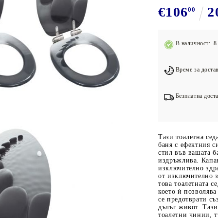
Подложки за фитнес уреди
В
€106
2
00
Лостове за набиране
Силови кули
В наличност: 8 
Йога и пилатес
Време за достав
Безплатна доста
Тази тоалетна сед
баня с ефектния с
стил във вашата б
издръжлива. Капак
изключително здр
от изключително 
това тоалетната с
което ѝ позволява 
се предотврати съ
дълъг живот. Тази
тоалетни чинии, т