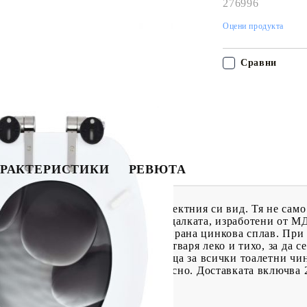
276996
Оцени продукта
Сравни
РАКТЕРИСТИКИ
РЕВЮТА
тински акцент във всяка баня с ефектния си вид. Тя не сам
ително издръжлива. Капакът и седалката, изработени от М
и от изключително здрава, хромирана цинкова сплав. При 
ето ѝ позволява да се затваря и отваря леко и тихо, за да 
 Тази тоалетна седалка е подходяща за всички тоалетни чин
0 см. Тя се монтира и почиства лесно. Доставката включва 
пака: МДФ