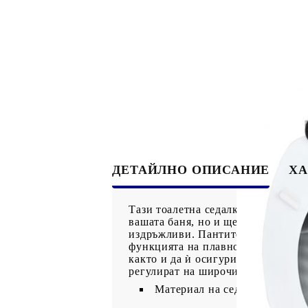
ДЕТАЙЛНО ОПИСАНИЕ
ХА
Тази тоалетна седалка ще бъде ис
вашата баня, но и ще бъде изключ
издръжливи. Пантите са изработен
функцията на плавно затваряне, ко
както и да ѝ осигури дълъг живот.
регулират на широчина от 12 до 2
Материал на седалката и ка