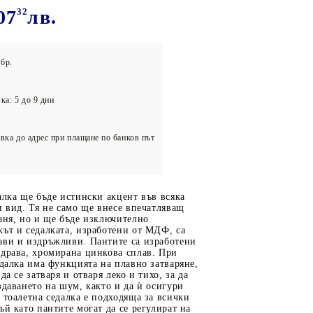
олейбол
07
32
лв.
бр.
ка: 5 до 9 дни
вка до адрес при плащане по банков път
алка ще бъде истински акцент във всяка
и вид. Тя не само ще внесе впечатляващ
аня, но и ще бъде изключително
ът и седалката, изработени от МДФ, са
ави и издръжливи. Пантите са изработени
здрава, хромирана цинкова сплав. При
едалка има функцията на плавно затваряне,
да се затваря и отваря леко и тихо, за да
здаването на шум, както и да ѝ осигури
 тоалетна седалка е подходяща за всички
ъй като пантите могат да се регулират на