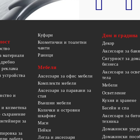
Куфари
Дом и градина
ност
Козметични и тоалетни
Декор
чанти
рство
Аксесоари за баня
Раници
а материали
Сигурност за дом
 дребно
бизнеса
Мебели
 реклама
Аксесоари за осв
 устройства
Аксесоари за офис мебели
тела
Комплекти мебели
Мебели
Аксесоари за паравани за
Осветление
анство и
стая
Кухня и хранене
Външни мебели
 и козметика
Басейн и спа
Колички и островни
 съхранение
Аксесоари за бит
шкафове
онтейнери за
техника
Маси
Домакински уред
Пейки
пировка за
Домакински посо
Легла и аксесоари
 при работа