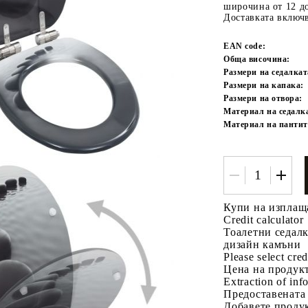
широчина от 12 до
Доставката включв
EAN code:
Обща височина:
Размери на седалкат
Размери на капака:
Размери на отвора:
Материал на седалк
Материал на пантит
Tweet
одели
Купи на изплащ
Credit calculator
Тоалетни седалк
дизайн камъни
Please select cred
Цена на продукт
Extraction of info
Предоставената
Добавете продук