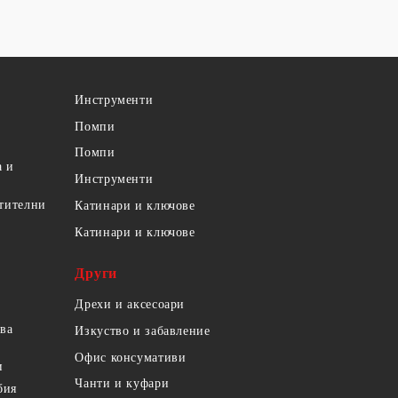
Инструменти
Помпи
Помпи
а и
Инструменти
етителни
Катинари и ключове
Катинари и ключове
Други
Дрехи и аксесоари
ова
Изкуство и забавление
Офис консумативи
и
Чанти и куфари
бия