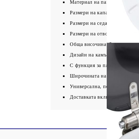
Материал на пантите: Хроми
Размери на капака: 42,5 x 35,
Размери на седалката: 43,7 x 
Размери на отвора: 28 x 24 с
Обща височина: 5 см
Дизайн на камъни
С функция за плавно затваря
Широчината на пантите може 
Универсална, подходяща за 
Доставката включва 2 тоалет