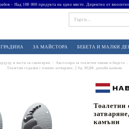
рабов - Над 100 000 продукта на едно място. Директно от вносител
 ГРАДИНА
ЗА МАЙСТОРА
БЕБЕТА И МАЛКИ Д
ардуер и части за санитария
Аксесоари за тоалетни чинии и бидета
Тоалетни седалки с плавно затваряне, 2 бр, МДФ, дизайн камъни
ФИТНЕС УПРАЖНЕНИЯ
А
Вдигане на тежести
Б
Кардио
Бо
любимци
Тоалетни 
Йога и пилатес
Бе
затваряне
Лежанки за упражнения
Хо
камъни
Тренажори за баланс
О