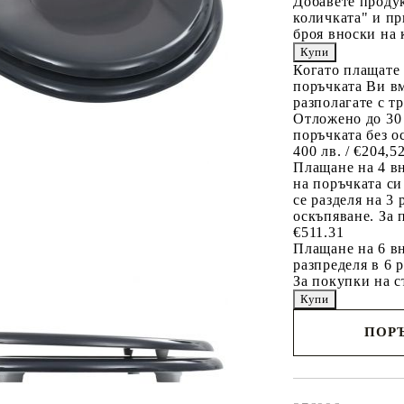
Добавете продук
количката" и пр
броя вноски на 
Когато плащате
поръчката Ви вм
разполагате с т
Отложено до 30
поръчката без о
400 лв. / €204,5
Плащане на 4 в
на поръчката си
се разделя на 3
оскъпяване. За 
€511.31
Плащане на 6 вн
разпределя в 6 
За покупки на с
ПОРЪ
Наш представител 
свърже с Вас в рам
работния ден!