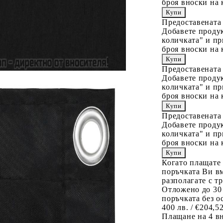
броя вноски на 
Предоставената
Добавете продук
количката" и пр
броя вноски на 
Предоставената
Добавете продук
количката" и пр
броя вноски на 
Предоставената
Добавете продук
количката" и пр
броя вноски на 
Когато плащате
поръчката Ви вм
разполагате с т
Отложено до 30
поръчката без о
400 лв. / €204,5
Плащане на 4 в