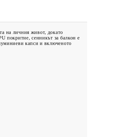
та на личния живот, докато
PU покритие, сенникът за балкон е
алуминиеви капси и включеното