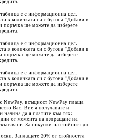
кредита.
 таблица е с информационна цел.
та в количката си с бутона "Добави в
и поръчка ще можете да изберете
кредита.
 таблица е с информационна цел.
та в количката си с бутона "Добави в
и поръчка ще можете да изберете
кредита.
 таблица е с информационна цел.
та в количката си с бутона "Добави в
и поръчка ще можете да изберете
кредита.
 с NewPay, всъщност NewPay плаща
есто Вас. Вие я получавате и
ри начина да я платите към тях:
 дни от момента на изпращане на
скъпяване. За покупки на стойност до
2
носки. Заплащате 20% от стойността