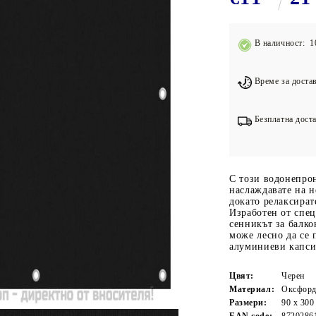
Подложки за фитнес уреди
В
Лостове за набиране
В наличност: 1
Силови кули
Йога и пилатес
Време за достав
Безплатна доста
С този водонепро
наслаждавате на 
докато релаксират
Изработен от спец
сенникът за балко
може лесно да се 
алуминиеви капси
Цвят:
Черен
Материал:
Оксфорд
Размери:
90 x 300
EAN code:
8720286