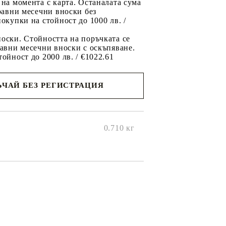
 на момента с карта. Останалата сума
 равни месечни вноски без
покупки на стойност до 1000 лв. /
оски. Стойността на поръчката се
равни месечни вноски с оскъпяване.
тойност до 2000 лв. / €1022.61
ЧАЙ БЕЗ РЕГИСТРАЦИЯ
ще се
ките на
0.710
кг