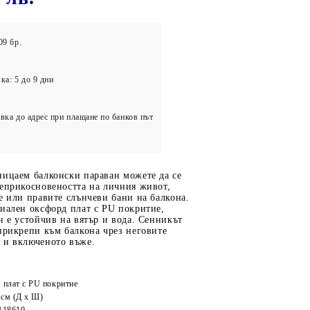
олейбол
09 бр.
ка: 5 до 9 дни
вка до адрес при плащане по банков път
ницаем балконски параван можете да се
неприкосновеността на личния живот,
е или правите слънчеви бани на балкона.
иален оксфорд плат с PU покритие,
н е устойчив на вятър и вода. Сенникът
прикрепи към балкона чрез неговите
 и включеното въже.
 плат с PU покритие
 см (Д х Ш)
118610