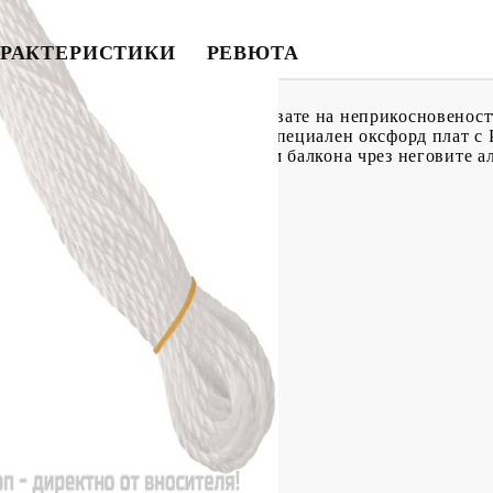
РАКТЕРИСТИКИ
РЕВЮТА
и параван можете да се наслаждавате на неприкосновеност
 бани на балкона. Изработен от специален оксфорд плат с 
ът може лесно да се прикрепи към балкона чрез неговите 
U покритие