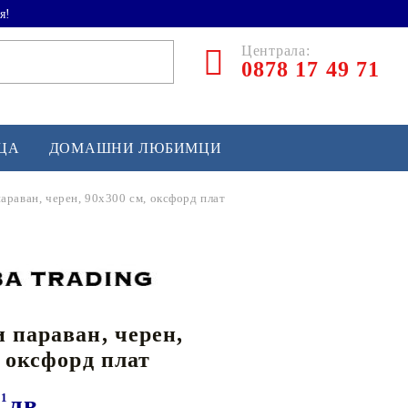
я!
Централа:
0878 17 49 71
ЕЦА
ДОМАШНИ ЛЮБИМЦИ
араван, черен, 90x300 см, оксфорд плат
ТЛЕТИКА
аскетбол
кс и бойни изкуства
 параван, черен,
йзбол и софтбол
, оксфорд плат
кей и лакрос
сновно спортно оборудване
51
лв.