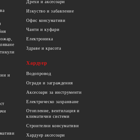
Дрехи и аксесоари
ова
Изкуство и забавление
Офис консумативи
и
Чанти и куфари
бия
пожар,
Електроника
азяване
Здраве и красота
ртикули
Хардуер
Водопровод
ини и
Огради и заграждения
Аксесоари за инструменти
Електрическо захранване
ст
Отопление, вентилация и
ачи
климатични системи
Строителни консумативи
умативи
Хардуер аксесоари