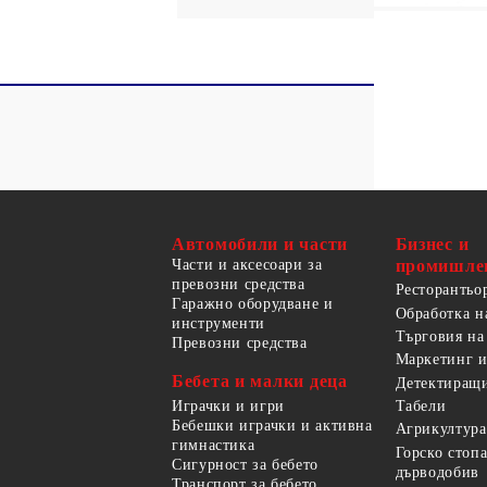
Автомобили и части
Бизнес и
Части и аксесоари за
промишле
превозни средства
Ресторантьо
Гаражно оборудване и
Обработка н
инструменти
Търговия на
Превозни средства
Маркетинг и
Бебета и малки деца
Детектиращи
Играчки и игри
Табели
Бебешки играчки и активна
Агрикултура
гимнастика
Горско стоп
Сигурност за бебето
дърводобив
Транспорт за бебето