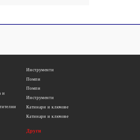
Инструменти
Помпи
Помпи
а и
Инструменти
етителни
Катинари и ключове
Катинари и ключове
Други