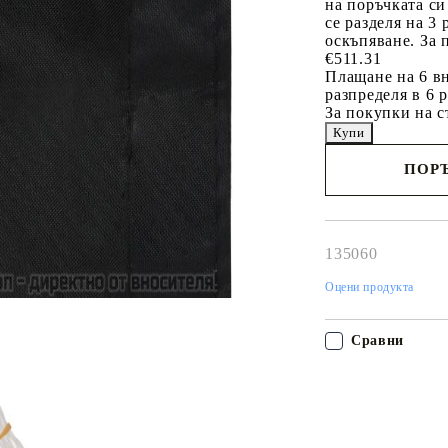
на поръчката си
се разделя на 3
оскъпяване. За 
€511.31
Плащане на 6 вн
разпределя в 6 
За покупки на с
ПОРЪ
Наш представител 
свърже с Вас в рам
работния ден!
135060
Оцени продукта
Сравни