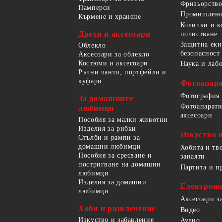
Фризьорство
Памперси
Промишлено
Кърмене и хранене
Колички и к
Дрехи и аксесоари
почистване
Защитна еки
Облекло
безопасност
Аксесоари за облекло
Костюми и аксесоари
Наука и лаб
Ръчни чанти, портфейли и
куфари
Фотоапара
Фотография
За домашните
Фотоапарати
любимци
аксесоари
Пособия за малки животни
Изделия за рибки
Изкуство 
Стълби и рампи за
домашни любимци
Хобита и тв
Пособия за сресване и
занаяти
постригване на домашни
Партита и п
любимци
Изделия за домашни
Електрон
любимци
Аксесоари з
Хоби и развлечение
Видео
Изкуство и забавление
Аудио