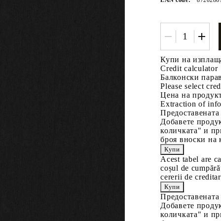
Купи на изплащ
Credit calculator
Балконски парав
Please select cred
Цена на продукт
Tweet
одели
Extraction of info
Предоставената
Добавете продук
количката" и пр
броя вноски на 
Acest tabel are c
coșul de cumpărăt
cererii de creditar
Предоставената
Добавете продук
количката" и пр