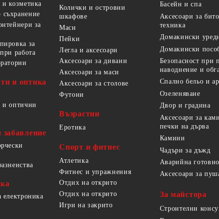
 и козметика
Басейн и спа
Колички и островни
 съхранение
Аксесоари за бит
шкафове
онтейнери за
техника
Маси
Домакински уред
Пейки
пировка за
Домакински посо
Легла и аксесоари
 при работа
Безопасност при 
Аксесоари за дивани
оратории
наводнение и обг
Аксесоари за маси
ти и оптика
Спално бельо и а
Аксесоари за столове
Озеленяване
Футони
 и оптични
Двор и градина
Възрастни
Аксесоари за кам
печки на дърва
Еротика
и забавление
Камини
орчески
Спорт и фитнес
Чадъри за дъжд
Атлетика
Аварийна готовно
разненства
Фитнес и упражнения
Аксесоари за пуш
Отдих на открито
ика
За майстора
Отдих на открито
а електроника
Игри на закрито
Строителни конс