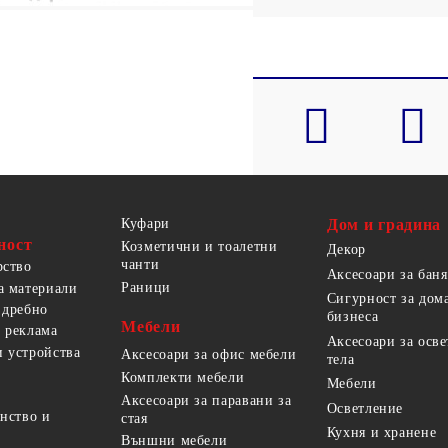
Куфари
Дом и градина
ност
Козметични и тоалетни
Декор
чанти
рство
Аксесоари за баня
Раници
а материали
Сигурност за дом
 дребно
бизнеса
Мебели
 реклама
Аксесоари за осв
 устройства
Аксесоари за офис мебели
тела
Комплекти мебели
Мебели
Аксесоари за паравани за
Осветление
анство и
стая
Кухня и хранене
Външни мебели