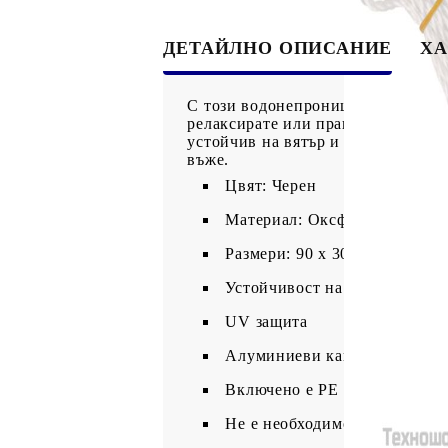
ДЕТАЙЛНО ОПИСАНИЕ
ХА
С този водонепроницаем балконск
релаксирате или правите слънчеви
устойчив на вятър и вода. Сенник
въже.
Цвят: Черен
Материал: Оксфорд плат с P
Размери: 90 x 300 см (Д х Ш)
Устойчивост на вода
UV защита
Алуминиеви капси
Включено е PE въже от 12 м
Не е необходимо сглобяване