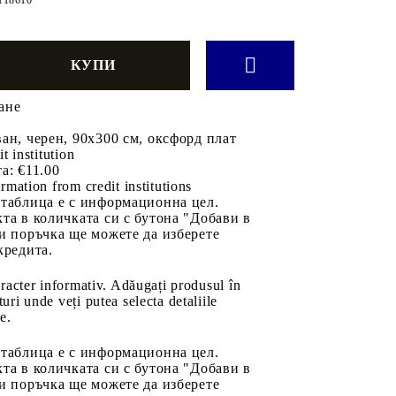
ане
ан, черен, 90x300 см, оксфорд плат
it institution
а:
€11.00
rmation from credit institutions
 таблица е с информационна цел.
та в количката си с бутона "Добави в
и поръчка ще можете да изберете
кредита.
aracter informativ. Adăugați produsul în
uri unde veți putea selecta detaliile
e.
 таблица е с информационна цел.
та в количката си с бутона "Добави в
и поръчка ще можете да изберете