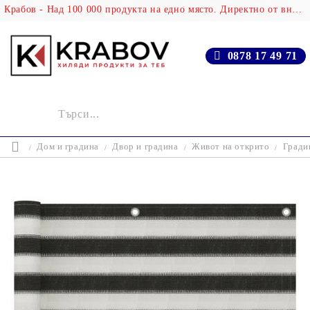
Крабов - Над 100 000 продукта на едно място. Директно от вносителя!
0878 17 49 71
Дом и градина
Двор и градина
Живот на открито
Гради