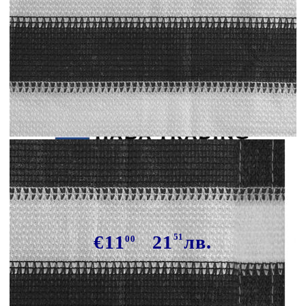
Tweet
Сподели
Балконски параван, HDPE, 75x500
см, антрацит и бяло
€11
21
51
лв.
00
В наличност: 53 бр.