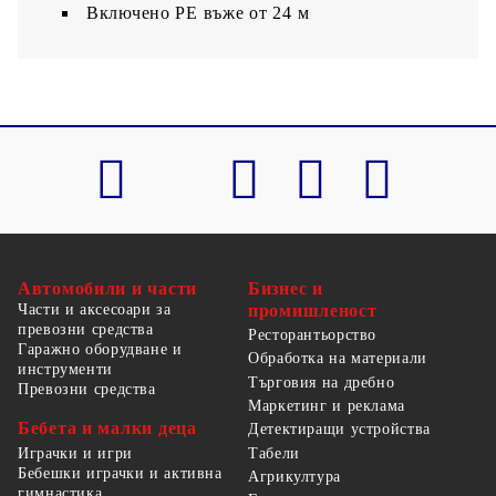
Включено PE въже от 24 м
Автомобили и части
Бизнес и
Части и аксесоари за
промишленост
превозни средства
Ресторантьорство
Гаражно оборудване и
Обработка на материали
инструменти
Търговия на дребно
Превозни средства
Маркетинг и реклама
Бебета и малки деца
Детектиращи устройства
Табели
Играчки и игри
Бебешки играчки и активна
Агрикултура
гимнастика