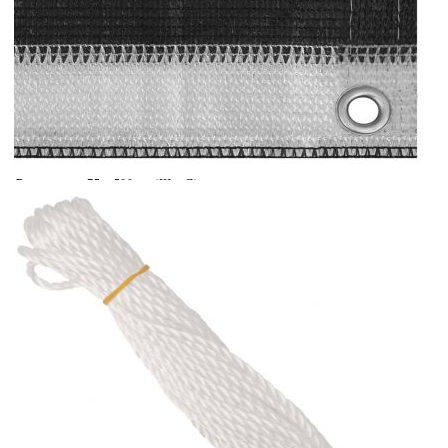
Време за доставка: 5 до 9 дни
Безплатна доставка до адрес при плащане по банков път
Цвят:
Антрацит и бяло
Размери:
75 х 500 см (Ш x Д)
EAN code:
8720286094136
Състав:
100% HDPE (полиетилен с висока плътност)
Купи на изплащане
Credit calculator
Балконски параван, HDPE, 75x500 см, антрацит и бяло
Please select credit institution
Цена на продукта:
€11.00
Extraction of information from credit institutions
Предоставената таблица е с информационна цел.
Добавете продукта в количката си с бутона "Добави в
количката" и при поръчка ще можете да изберете броя