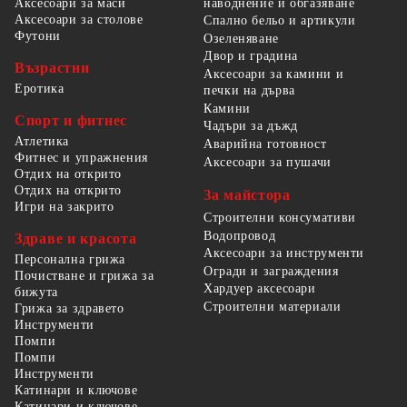
наводнение и обгазяване
Аксесоари за маси
Аксесоари за столове
Спално бельо и артикули
Футони
Озеленяване
Двор и градина
Възрастни
Аксесоари за камини и
Еротика
печки на дърва
Камини
Спорт и фитнес
Чадъри за дъжд
Атлетика
Аварийна готовност
Фитнес и упражнения
Аксесоари за пушачи
Отдих на открито
Отдих на открито
За майстора
Игри на закрито
Строителни консумативи
Водопровод
Здраве и красота
Аксесоари за инструменти
Персонална грижа
Огради и заграждения
Почистване и грижа за
Хардуер аксесоари
бижута
Строителни материали
Грижа за здравето
Инструменти
Помпи
Помпи
Инструменти
Катинари и ключове
Катинари и ключове