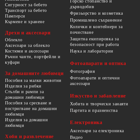
Горско стопанство и
Сигурност за бебето
дърводобив
Транспорт за бебето
Фризьорство и козметика
Памперси
Промишлено съхранение
Кърмене и хранене
Колички и контейнери за
Дрехи и аксесоари
почистване
Защитна екипировка за
Облекло
безопасност при работа
Аксесоари за облекло
Костюми и аксесоари
Наука и лаборатории
Ръчни чанти, портфейли и
куфари
Фотоапарати и оптика
Фотография
За домашните любимци
Фотоапарати и оптични
Пособия за малки животни
аксесоари
Изделия за рибки
Стълби и рампи за
Изкуство и забавление
домашни любимци
Пособия за сресване и
Хобита и творчески занаяти
постригване на домашни
Партита и празненства
любимци
Изделия за домашни
Електроника
любимци
Аксесоари за електроника
Хоби и развлечение
Видео