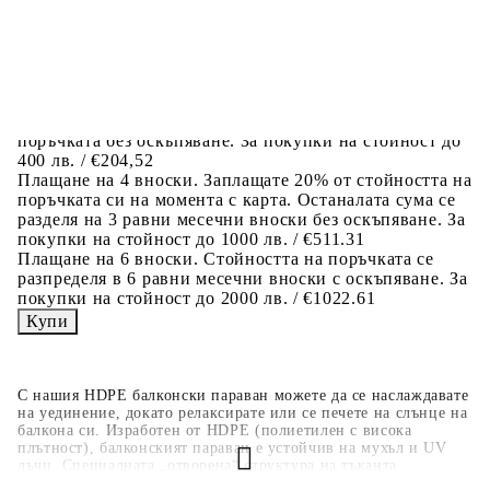
вноски на кредита.
Когато плащате с NewPay, всъщност NewPay плаща
поръчката Ви вместо Вас. Вие я получавате и
разполагате с три начина да я платите към тях:
Отложено до 30 дни от момента на изпращане на
поръчката без оскъпяване. За покупки на стойност до
400 лв. / €204,52
Плащане на 4 вноски. Заплащате 20% от стойността на
поръчката си на момента с карта. Останалата сума се
разделя на 3 равни месечни вноски без оскъпяване. За
покупки на стойност до 1000 лв. / €511.31
Плащане на 6 вноски. Стойността на поръчката се
разпределя в 6 равни месечни вноски с оскъпяване. За
покупки на стойност до 2000 лв. / €1022.61
С нашия HDPE балконски параван можете да се наслаждавате
на уединение, докато релаксирате или се печете на слънце на
балкона си. Изработен от HDPE (полиетилен с висока
плътност), балконският параван е устойчив на мухъл и UV
лъчи. Специалната „отворена“ структура на тъканта
позволява на вятъра да преминава, така че на балкона винаги