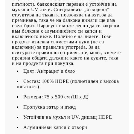
плътност), балконският параван е устойчив на
мухъл и UV лъчи. Специалната „отворена“
структура на тъканта позволява на вятъра да
преминава, така че на балкона винаги ще има
свеж бриз. Паравунът може лесно да се закрепи
към балкона с алуминиевите си капси и
включеното въже. Полезно е да знаете: Този
продукт изисква съвместими куки (не са
включени) за правилна употреба. За да
осигурите правилното прилягане, моля, вземете
предвид общата дължина както на куките, така
и на продукта при покупка.
Цвят: Антрацит и бяло
Състав: 100% HDPE (полиетилен с висока
плътност)
Размери: 75 х 500 см (Ш x Д)
Пропуска вятър и дъжд
Устойчив на мухъл и UV, дишащ HDPE
Алуминиеви капси с отвори