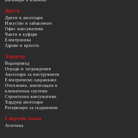
Други
Дрехи и аксесоари
Изкуство и забавление
Офис консумативи
Чанти и куфари
Електроника
Здраве и красота
Хардуер
Водопровод
Огради и заграждения
Аксесоари за инструменти
Електрическо захранване
Отопление, вентилация и
климатични системи
Строителни консумативи
Хардуер аксесоари
Резервоари за съхранение
Спортни стоки
Атлетика