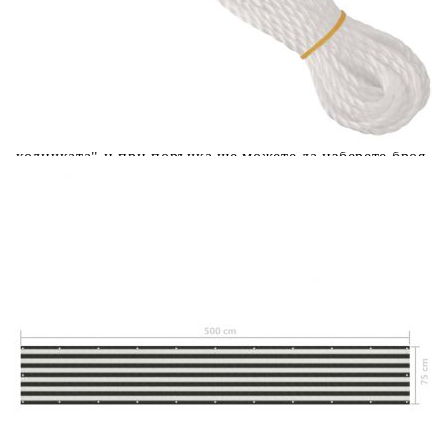
вноски на кредита.
Acest tabel are caracter informativ. Adăugați produsul în
coșul de cumpărături unde veți putea selecta detaliile
cererii de creditare.
Предоставената таблица е с информационна цел.
Добавете продукта в количката си с бутона "Добави в
количката" и при поръчка ще можете да изберете броя
вноски на кредита.
Предоставената таблица е с информационна цел.
Добавете продукта в количката си с бутона "Добави в
количката" и при поръчка ще можете да изберете броя
вноски на кредита.
Предоставената таблица е с информационна цел.
Добавете продукта в количката си с бутона "Добави в
количката" и при поръчка ще можете да изберете броя
вноски на кредита.
Предоставената таблица е с информационна цел.
Добавете продукта в количката си с бутона "Добави в
количката" и при поръчка ще можете да изберете броя