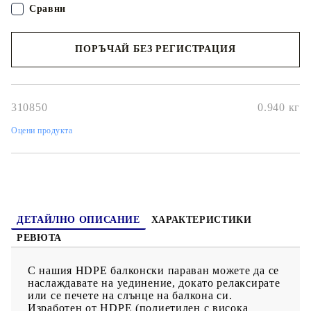
ще има свеж бриз. Паравунът може лесно да се закрепи към
Сравни
балкона с алуминиевите си капси и включеното въже.
Полезно е да знаете: Този продукт изисква съвместими куки
(не са включени) за правилна употреба. За да осигурите
ПОРЪЧАЙ БЕЗ РЕГИСТРАЦИЯ
правилното прилягане, моля, вземете предвид общата
дължина както на куките, така и на продукта при покупка.
Наш представител ще се свърже с Вас в рамките на работния ден!
310850
0.940
кг
Оцени продукта
ДЕТАЙЛНО ОПИСАНИЕ
ХАРАКТЕРИСТИКИ
РЕВЮТА
С нашия HDPE балконски параван можете да се
наслаждавате на уединение, докато релаксирате
или се печете на слънце на балкона си.
Изработен от HDPE (полиетилен с висока