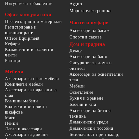
Изкуство и забавление
Аудио
Морска електроника
Офис консумативи
Презентационни материали
Чанти и куфари
Регистриране и
Аксесоари за багаж
организиране
Спортни сакове
Office Equipment
Куфари
Дом и градина
Козметични и тоалетни
Декор
чанти
Аксесоари за баня
Раници
Сигурност за дома и
бизнеса
Мебели
Аксесоари за осветителни
Аксесоари за офис мебели
тела
Комплекти мебели
Мебели
Аксесоари за паравани за
Осветление
стая
Кухня и хранене
Външни мебели
Басейн и спа
Колички и островни
Аксесоари за битова
шкафове
техника
Маси
Домакински уреди
Пейки
Домакински пособия
Легла и аксесоари
Безопасност при пожар,
Аксесоари за дивани