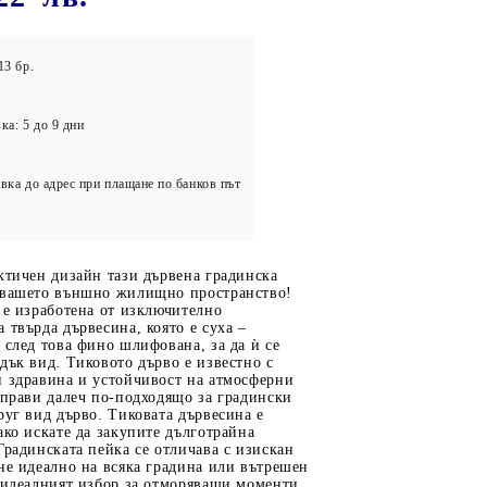
олейбол
13 бр.
ка: 5 до 9 дни
вка до адрес при плащане по банков път
ктичен дизайн тази дървена градинска
 вашето външно жилищно пространство!
 е изработена от изключително
 твърда дървесина, която е суха –
 след това фино шлифована, за да ѝ се
дък вид. Тиковото дърво е известно с
и здравина и устойчивост на атмосферни
 прави далеч по-подходящо за градински
руг вид дърво. Тиковата дървесина е
ако искате да закупите дълготрайна
Градинската пейка се отличава с изискан
не идеално на всяка градина или вътрешен
и идеалният избор за отморяващи моменти