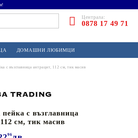
я!
Централа:
0878 17 49 71
ЕЦА
ДОМАШНИ ЛЮБИМЦИ
ка с възглавница антрацит, 112 см, тик масив
ТЛЕТИКА
аскетбол
кс и бойни изкуства
 пейка с възглавница
йзбол и софтбол
 112 см, тик масив
кей и лакрос
сновно спортно оборудване
22
96
лв.