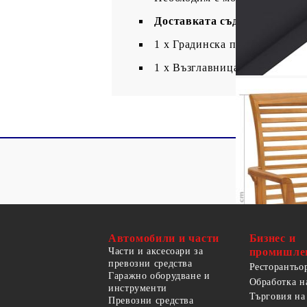
Доставката съдържа:
1 x Градинска пейка
1 х Възглавница
Автомобили и части
Бизнес и
Части и аксесоари за
промишле
превозни средства
Ресторантьо
Гаражно оборудване и
Обработка н
инструменти
Търговия на
Превозни средства