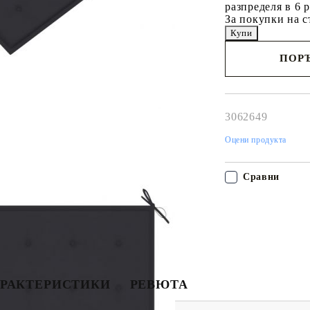
разпределя в 6 
За покупки на с
ПОРЪ
Наш представител 
свърже с Вас в рам
работния ден!
3062649
Оцени продукта
Сравни
РАКТЕРИСТИКИ
РЕВЮТА