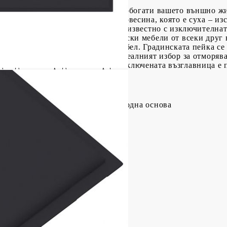
тази дървена градинска пейка ще обогати вашето външно ж
лно издръжлива тикова твърда дървесина, която е суха – из
ого гладък вид. Тиковото дърво е известно с изключителнат
ви далеч по-подходящо за градински мебели от всеки друг 
купите дълготрайна градинска мебел. Градинската пейка се
ли вътрешен двор. Пейката е и идеалният избор за отморя
до идилично градинско езерце. Включената възглавница е 
ацит
ърдо тиково дърво с финиш на водна основа
Текстил (100% полиестер)
x Д x В)
см
ята: 45 см
0 x 50 x 4 см (Ш x Д x Деб)