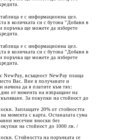
кредита.
 таблица е с информационна цел.
та в количката си с бутона "Добави в
и поръчка ще можете да изберете
кредита.
 таблица е с информационна цел.
та в количката си с бутона "Добави в
и поръчка ще можете да изберете
кредита.
 с NewPay, всъщност NewPay плаща
есто Вас. Вие я получавате и
ри начина да я платите към тях:
 дни от момента на изпращане на
скъпяване. За покупки на стойност до
2
носки. Заплащате 20% от стойността
 на момента с карта. Останалата сума
 равни месечни вноски без
покупки на стойност до 1000 лв. /
оски. Стойността на поръчката се