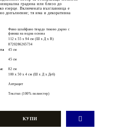
винциална градина или близо до
о езерце. Включената възглавница е
но допълнение; тя има и декоративна
Фино шлайфано твърдо тиково дърво с
финиш на водна основа
112 x 55 x 94 см (Ш x Д x В)
8720286265734
ата
45 см
45 см
а:
82 см
100 x 50 x 4 см (Ш x Д x Деб)
Антрацит
Текстил (100% полиестер)