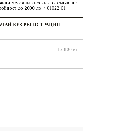
равни месечни вноски с оскъпяване.
тойност до 2000 лв. / €1022.61
ЧАЙ БЕЗ РЕГИСТРАЦИЯ
ще се
ките на
12.800
кг