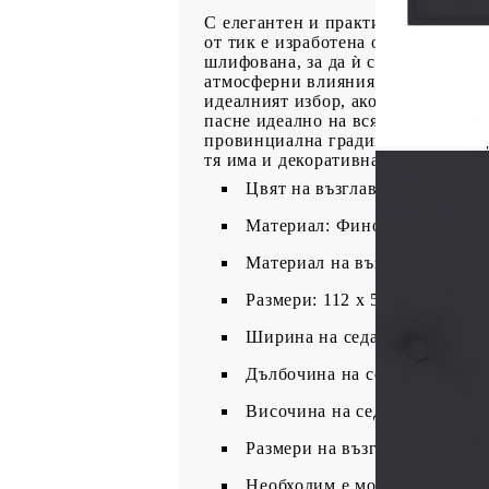
С елегантен и практичен дизайн 
от тик е изработена от изключите
шлифована, за да ѝ се придаде мн
атмосферни влияния, което го пра
идеалният избор, ако искате да за
пасне идеално на всяка градина и
провинциална градина или близо 
тя има и декоративна функция.
Цвят на възглавницата: Антр
Материал: Фино шлайфано тв
Материал на възглавницата: 
Размери: 112 x 55 x 94 см (Ш 
Ширина на седалката: 82 см
Дълбочина на седалката: 45 
Височина на седалката от зем
Размери на възглавницата: 10
Необходим е монтаж