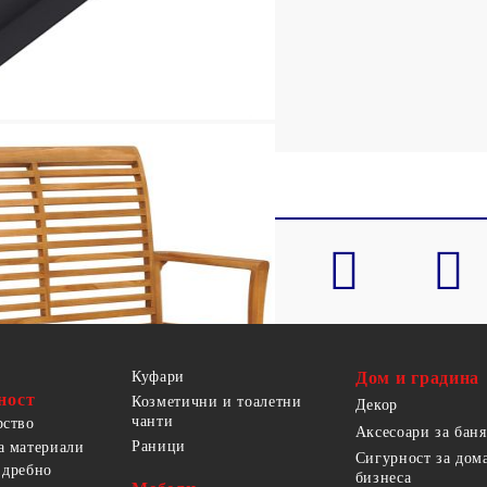
Куфари
Дом и градина
ност
Козметични и тоалетни
Декор
чанти
рство
Аксесоари за баня
Раници
а материали
Сигурност за дом
 дребно
бизнеса