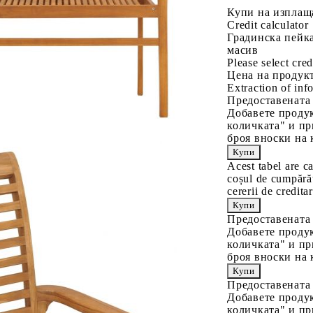
Купи на изплащ
Credit calculator
Градинска пейка
масив
Please select cred
Цена на продукт
Extraction of info
Предоставената
Добавете продук
количката" и пр
броя вноски на 
Acest tabel are c
coșul de cumpărăt
cererii de creditar
Предоставената
Добавете продук
количката" и пр
броя вноски на 
Предоставената
Добавете продук
количката" и пр