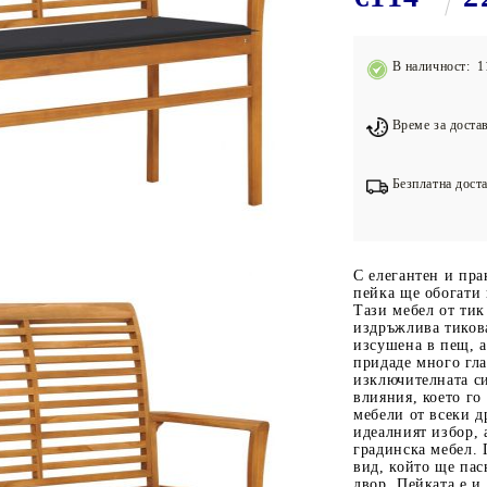
Подложки за фитнес уреди
В
Лостове за набиране
В наличност: 1
Силови кули
Йога и пилатес
Време за достав
Безплатна доста
С елегантен и пра
пейка ще обогати
Тази мебел от тик
издръжлива тикова
изсушена в пещ, а
придаде много гла
изключителната с
влияния, което го
мебели от всеки д
идеалният избор, 
градинска мебел. 
вид, който ще пас
двор. Пейката е 