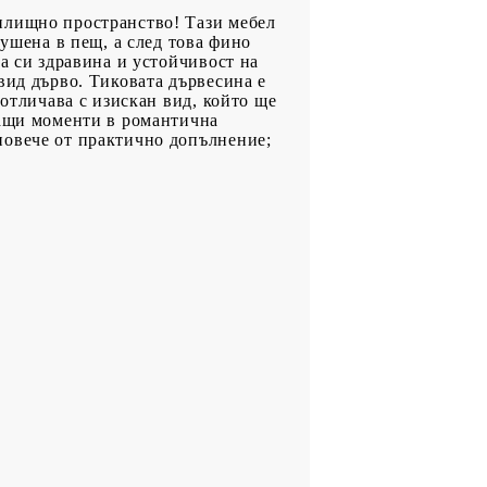
илищно пространство! Тази мебел
сушена в пещ, а след това фино
а си здравина и устойчивост на
вид дърво. Тиковата дървесина е
 отличава с изискан вид, който ще
ващи моменти в романтична
повече от практично допълнение;