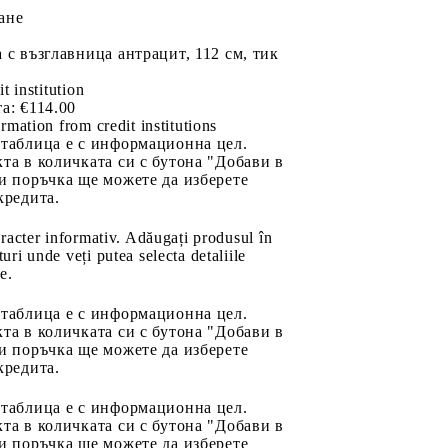
ане
 с възглавница антрацит, 112 см, тик
it institution
а:
€114.00
rmation from credit institutions
 таблица е с информационна цел.
та в количката си с бутона "Добави в
и поръчка ще можете да изберете
кредита.
aracter informativ. Adăugați produsul în
uri unde veți putea selecta detaliile
e.
 таблица е с информационна цел.
та в количката си с бутона "Добави в
и поръчка ще можете да изберете
кредита.
 таблица е с информационна цел.
та в количката си с бутона "Добави в
и поръчка ще можете да изберете