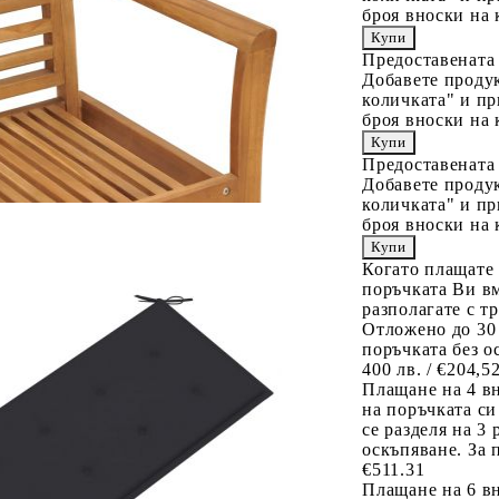
броя вноски на 
Предоставената
Добавете продук
количката" и пр
броя вноски на 
Предоставената
Добавете продук
количката" и пр
броя вноски на 
Когато плащате
поръчката Ви вм
разполагате с т
Отложено до 30
поръчката без о
400 лв. / €204,5
Плащане на 4 в
на поръчката си
се разделя на 3
оскъпяване. За 
€511.31
Плащане на 6 вн