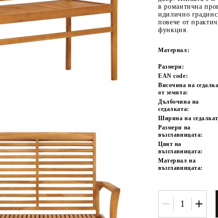
в романтична про
идилично градинск
повече от практич
функция.
Материал:
Размери:
EAN code:
Височина на седалк
от земята:
Tweet
одели
Дълбочина на
седалката:
Ширина на седалкат
Размери на
възглавницата:
Цвят на
възглавницата:
Материал на
възглавницата: