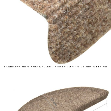
количката" и при поръчка ще можете да изберете броя
вноски на кредита.
Предоставената таблица е с информационна цел.
Добавете продукта в количката си с бутона "Добави в
количката" и при поръчка ще можете да изберете броя
вноски на кредита.
Когато плащате с NewPay, всъщност NewPay плаща
поръчката Ви вместо Вас. Вие я получавате и
разполагате с три начина да я платите към тях:
Отложено до 30 дни от момента на изпращане на
поръчката без оскъпяване. За покупки на стойност до
400 лв. / €204,52
Плащане на 4 вноски. Заплащате 20% от стойността на
поръчката си на момента с карта. Останалата сума се
разделя на 3 равни месечни вноски без оскъпяване. За
покупки на стойност до 1000 лв. / €511.31
Плащане на 6 вноски. Стойността на поръчката се
разпределя в 6 равни месечни вноски с оскъпяване. За
покупки на стойност до 2000 лв. / €1022.61