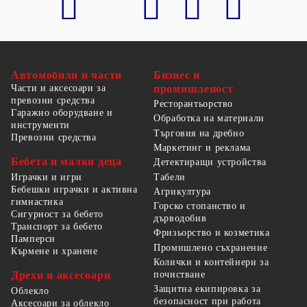
Автомобили и части
Бизнес и
Части и аксесоари за
промишленост
превозни средства
Ресторантьорство
Гаражно оборудване и
Обработка на материали
инструменти
Търговия на дребно
Превозни средства
Маркетинг и реклама
Бебета и малки деца
Детектиращи устройства
Табели
Играчки и игри
Бебешки играчки и активна
Агрикултура
гимнастика
Горско стопанство и
Сигурност за бебето
дърводобив
Транспорт за бебето
Фризьорство и козметика
Памперси
Промишлено съхранение
Кърмене и хранене
Колички и контейнери за
Дрехи и аксесоари
почистване
Защитна екипировка за
Облекло
безопасност при работа
Аксесоари за облекло