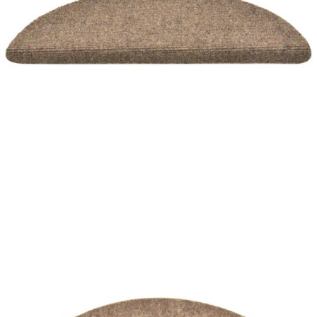
Време за доставка: 5 до 9 дни
Безплатна доставка до адрес при плащане по банков път
Цвят:
Бежов
Материал:
Иглонабит плат (100% PP)
Размери:
56 x 17 x 3 см (Д x Ш x В)
EAN code:
8720286045787
Височина на влакната:
2,5 мм
Тегло на влакната:
500 г/м²
Общо тегло:
1300 г/м²
Купи на изплащане
Credit calculator
Изтривалки за стълби, самозалепващи се, 15 бр.,
56x17x3 см, бежови, полукръгли
Please select credit institution