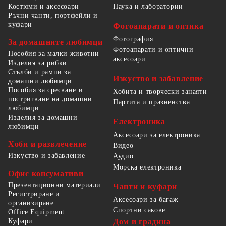
Костюми и аксесоари
Наука и лаборатории
Ръчни чанти, портфейли и
куфари
Фотоапарати и оптика
Фотография
За домашните любимци
Фотоапарати и оптични
Пособия за малки животни
аксесоари
Изделия за рибки
Стълби и рампи за
Изкуство и забавление
домашни любимци
Пособия за сресване и
Хобита и творчески занаяти
постригване на домашни
Партита и празненства
любимци
Изделия за домашни
Електроника
любимци
Аксесоари за електроника
Хоби и развлечение
Видео
Изкуство и забавление
Аудио
Морска електроника
Офис консумативи
Презентационни материали
Чанти и куфари
Регистриране и
Аксесоари за багаж
организиране
Спортни сакове
Office Equipment
Куфари
Дом и градина