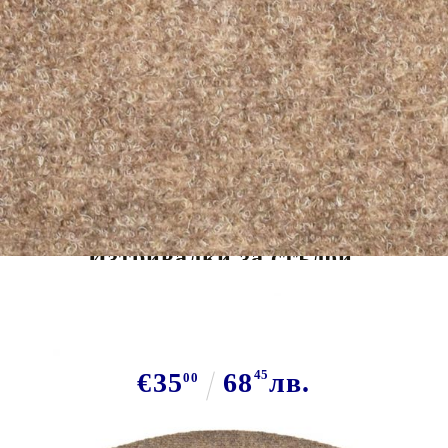
Tweet
Сподели
Изтривалки за стълби,
самозалепващи се, 15 бр., 56x17x3
см, бежови, полукръгли
€35
68
45
лв.
00
В наличност: 101 бр.