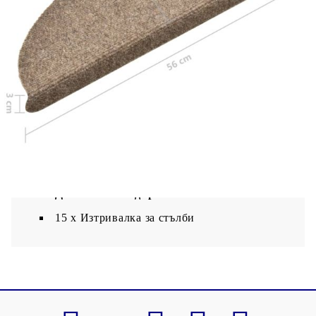
плосък.
Цвят: Бежов
Материал: Иглонабит плат (100% PP)
Размери: 56 x 17 x 3 см (Д x Ш x В)
Височина на влакната: 2,5 мм
Тегло на влакната: 500 г/м²
Общо тегло: 1300 г/м²
Със самозалепващи точки
Доставката съдържа:
15 x Изтривалка за стълби