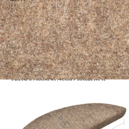
Тези изтривалки за стълби не само ще бъдат
впечатляващо декоративно допълнение към
декора на вашия дом, но и ще намалят риска от
издраскване на стълбите. Здрав и дълготраен:
Полипропиленът е универсален и здрав
материал, ценен заради своята стабилност и
лесно почистване. Използва се в широк спектър
от приложения, включително килими и
домакински предмети.Намаляване на шума:
Стъпалката за стълби не само подобрява
естетическата привлекателност на вашите
стълби, но и намалява шума. Насладете се на
по-тихо и по-меко изживяване, докато се
качвате и слизате по стълби с килимката за
стълби.Неплъзгащ се дизайн: Благодарение на
неплъзгащата се долна страна, тази изтривалка
остава здраво на мястото си на пода.Лесно
почистване: Изтривалката за стълби може да се
пере в пералня, което я прави лесна за
почистване и поддръжка. Полезно е да
знаете:Стъпалката за стълби е навита на руло за
лесно транспортиране. Моля, дайте на продукта
известно време, за да стане идеално прав и