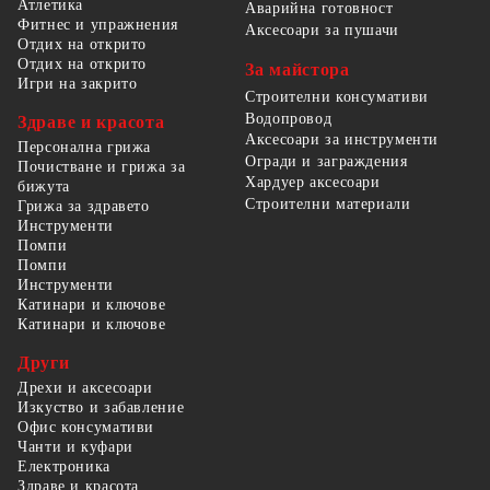
Атлетика
Аварийна готовност
Фитнес и упражнения
Аксесоари за пушачи
Отдих на открито
Отдих на открито
За майстора
Игри на закрито
Строителни консумативи
Водопровод
Здраве и красота
Аксесоари за инструменти
Персонална грижа
Огради и заграждения
Почистване и грижа за
Хардуер аксесоари
бижута
Строителни материали
Грижа за здравето
Инструменти
Помпи
Помпи
Инструменти
Катинари и ключове
Катинари и ключове
Други
Дрехи и аксесоари
Изкуство и забавление
Офис консумативи
Чанти и куфари
Електроника
Здраве и красота