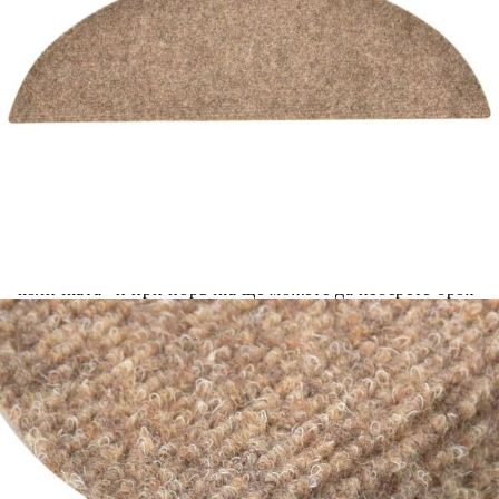
Цена на продукта:
€35.00
Extraction of information from credit institutions
Предоставената таблица е с информационна цел.
Добавете продукта в количката си с бутона "Добави в
количката" и при поръчка ще можете да изберете броя
вноски на кредита.
Acest tabel are caracter informativ. Adăugați produsul în
coșul de cumpărături unde veți putea selecta detaliile
cererii de creditare.
Предоставената таблица е с информационна цел.
Добавете продукта в количката си с бутона "Добави в
количката" и при поръчка ще можете да изберете броя
вноски на кредита.
Предоставената таблица е с информационна цел.
Добавете продукта в количката си с бутона "Добави в
количката" и при поръчка ще можете да изберете броя
вноски на кредита.
Предоставената таблица е с информационна цел.
Добавете продукта в количката си с бутона "Добави в