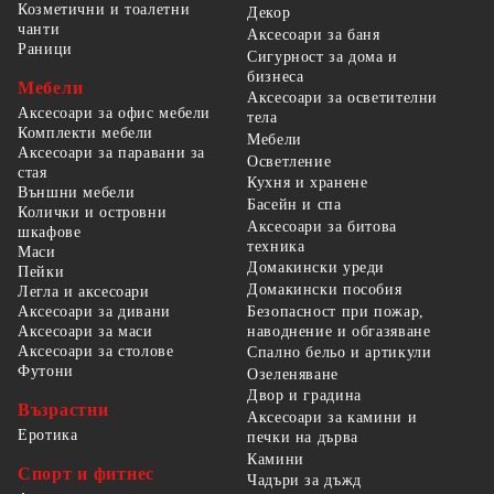
Козметични и тоалетни
Декор
чанти
Аксесоари за баня
Раници
Сигурност за дома и
бизнеса
Мебели
Аксесоари за осветителни
Аксесоари за офис мебели
тела
Комплекти мебели
Мебели
Аксесоари за паравани за
Осветление
стая
Кухня и хранене
Външни мебели
Басейн и спа
Колички и островни
Аксесоари за битова
шкафове
техника
Маси
Домакински уреди
Пейки
Домакински пособия
Легла и аксесоари
Безопасност при пожар,
Аксесоари за дивани
наводнение и обгазяване
Аксесоари за маси
Аксесоари за столове
Спално бельо и артикули
Футони
Озеленяване
Двор и градина
Възрастни
Аксесоари за камини и
Еротика
печки на дърва
Камини
Спорт и фитнес
Чадъри за дъжд