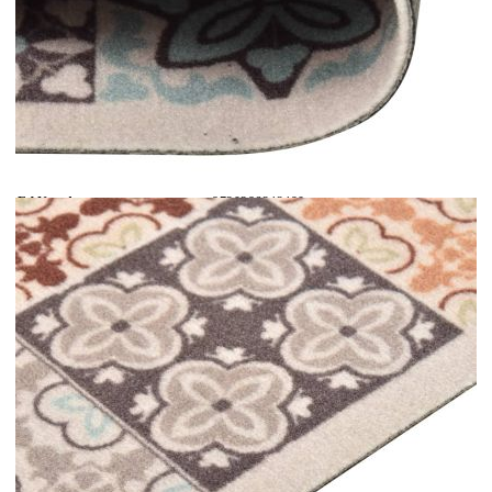
Време за доставка: 5 до 9 дни
Безплатна доставка до адрес при плащане по банков път
Размери:
150 x 45 см (Д x Ш)
EAN code:
8720286242490
Общо тегло:
1180 г/м²
Обща височина:
5 мм
Модел:
Принт цветна мозайка
Височина на стръкчетата:
4 мм
Материал на повърхността:
100% полиамид
Материал на задната част:
Латекс
Плътност на сноповете:
205000 г/м²
Купи на изплащане
Credit calculator
Кухненско килимче, перимо, цветна мозайка, 45x150
см