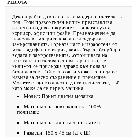
РЕВЮТА
Декорирайте дома си с тази модерна постелка за
под. Този правоъгълен килим представлява
отлично подово покритие за вашата кухня,
коридор, офис или фоайе. Предназначен е да
подсушава мокрите крака и за задържа
замърсяванията. Горната част е изработена от
мека кадифена материя, която бързо абсорбира
водата и замърсяванията. Устойчивата на
плъзгане латексова основа гарантира, че
килимът се придържа здраво към пода за
безопасност. Той е гъвкав и може лесно да се
навива за лесно съхранение и пренасяне.
Можете също така лесно да го почиствате, тъй
като може да се пере в машина.
Модел: Принт цветна мозайка
Материал на повърхността: 100%
полиамид
Материал на задната част: Латекс
Размери: 150 x 45 см (Д x Ш)