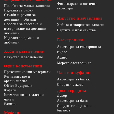
Фотоапарати и оптични
Пособия за малки животни
аксесоари
Изделия за рибки
Стълби и рампи за
Изкуство и забавление
домашни любимци
Пособия за сресване и
Хобита и творчески занаяти
постригване на домашни
Партита и празненства
любимци
Изделия за домашни
Електроника
любимци
Аксесоари за електроника
Хоби и развлечение
Видео
Изкуство и забавление
Аудио
Морска електроника
Офис консумативи
Презентационни материали
Чанти и куфари
Регистриране и
Аксесоари за багаж
организиране
Спортни сакове
Office Equipment
Куфари
Дом и градина
Козметични и тоалетни
Декор
чанти
Аксесоари за баня
Раници
Сигурност за дома и
бизнеса
Мебели