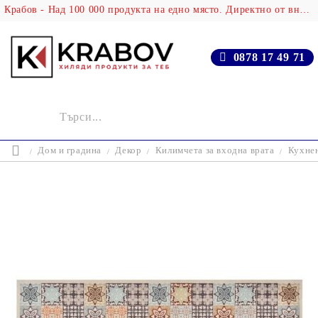
Крабов - Над 100 000 продукта на едно място. Директно от вносителя!
0878 17 49 71
Дом и градина
Декор
Килимчета за входна врата
Кухнен