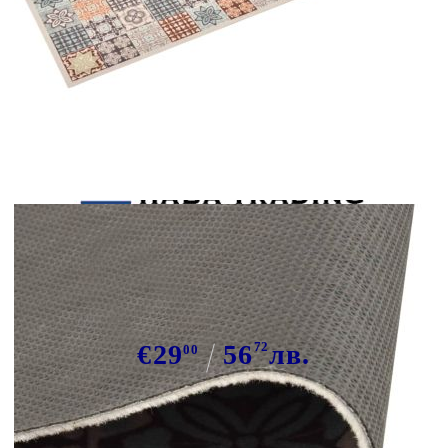
Tweet
Сподели
Кухненско килимче, перимо,
цветна мозайка, 45x150 см
€29
56
72
лв.
00
В наличност: 124 бр.