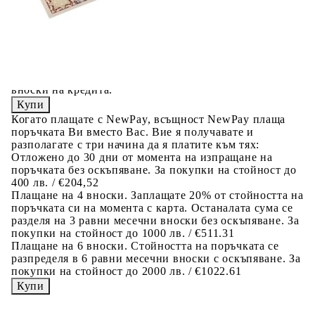
количката" и при поръчка ще можете да изберете броя
вноски на кредита.
Предоставената таблица е с информационна цел.
Добавете продукта в количката си с бутона "Добави в
количката" и при поръчка ще можете да изберете броя
вноски на кредита.
Когато плащате с NewPay, всъщност NewPay плаща
поръчката Ви вместо Вас. Вие я получавате и
разполагате с три начина да я платите към тях:
Отложено до 30 дни от момента на изпращане на
поръчката без оскъпяване. За покупки на стойност до
400 лв. / €204,52
Плащане на 4 вноски. Заплащате 20% от стойността на
поръчката си на момента с карта. Останалата сума се
разделя на 3 равни месечни вноски без оскъпяване. За
покупки на стойност до 1000 лв. / €511.31
Плащане на 6 вноски. Стойността на поръчката се
разпределя в 6 равни месечни вноски с оскъпяване. За
покупки на стойност до 2000 лв. / €1022.61