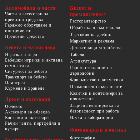
Автомобили и части
Бизнес и
Части и аксесоари за
промишленост
превозни средства
Ресторантьорство
Гаражно оборудване и
Обработка на материали
инструменти
Търговия на дребно
Превозни средства
Маркетинг и реклама
Бебета и малки деца
Детектиращи устройства
Табели
Играчки и игри
Бебешки играчки и активна
Агрикултура
гимнастика
Горско стопанство и
Сигурност за бебето
дърводобив
Транспорт за бебето
Фризьорство и козметика
Памперси
Промишлено съхранение
Кърмене и хранене
Колички и контейнери за
Дрехи и аксесоари
почистване
Защитна екипировка за
Облекло
безопасност при работа
Аксесоари за облекло
Костюми и аксесоари
Наука и лаборатории
Ръчни чанти, портфейли и
куфари
Фотоапарати и оптика
Фотография
За домашните любимци