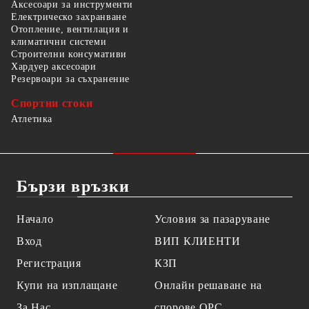
Аксесоари за инструменти
Електрическо захранване
Отопление, вентилация и
климатични системи
Строителни консумативи
Хардуер аксесоари
Резервоари за съхранение
Спортни стоки
Атлетика
Бързи връзки
Начало
Условия за пазаруване
Вход
ВИП КЛИЕНТИ
Регистрация
КЗП
Купи на изплащане
Онлайн решаване на
За Нас
спорове OPC