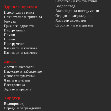
Строителни консумативи
Водопровод
Здраве и красота
Аксесоари за инструменти
Персонална грижа
Огради и заграждения
Почистване и грижа за
Хардуер аксесоари
бижута
Строителни материали
Грижа за здравето
Инструменти
Помпи
Помпи
Инструменти
Катинари и ключове
Катинари и ключове
Други
Дрехи и аксесоари
Изкуство и забавление
Офис консумативи
Чанти и куфари
Електроника
Здраве и красота
Хардуер
Водопровод
Огради и заграждения