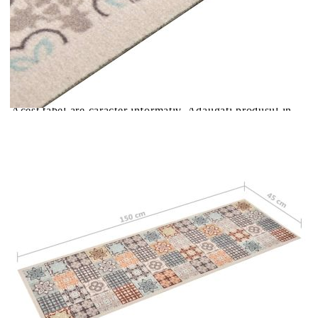
Please select credit institution
Цена на продукта:
€29.00
Extraction of information from credit institutions
Предоставената таблица е с информационна цел.
Добавете продукта в количката си с бутона "Добави в
количката" и при поръчка ще можете да изберете броя
вноски на кредита.
Acest tabel are caracter informativ. Adăugați produsul în
coșul de cumpărături unde veți putea selecta detaliile
cererii de creditare.
Предоставената таблица е с информационна цел.
Добавете продукта в количката си с бутона "Добави в
количката" и при поръчка ще можете да изберете броя
вноски на кредита.
Предоставената таблица е с информационна цел.
Добавете продукта в количката си с бутона "Добави в
количката" и при поръчка ще можете да изберете броя
вноски на кредита.
Предоставената таблица е с информационна цел.
Добавете продукта в количката си с бутона "Добави в