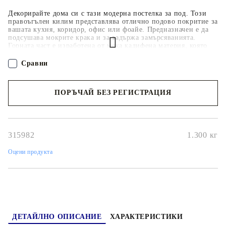
Декорирайте дома си с тази модерна постелка за под. Този
правоъгълен килим представлява отлично подово покритие за
вашата кухня, коридор, офис или фоайе. Предназначен е да
подсушава мокрите крака и за задържа замърсяванията.
Горната част е изработена от мека кадифена материя, която
бързо абсорбира водата и замърсяванията. Устойчивата на
плъзгане латексова основа гарантира, че килимът се
Сравни
придържа здраво към пода за безопасност. Той е гъвкав и
може лесно да се навива за лесно съхранение и пренасяне.
Можете също така лесно да го почиствате, тъй като може да
ПОРЪЧАЙ БЕЗ РЕГИСТРАЦИЯ
се пере в машина.
Наш представител ще се свърже с Вас в рамките на работния ден!
315982
1.300
кг
Оцени продукта
ДЕТАЙЛНО ОПИСАНИЕ
ХАРАКТЕРИСТИКИ