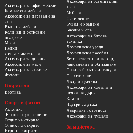
Аксесоари за осветителни
Аксесоари за офис мебели
тела
Комплекти мебели
Мебели
Аксесоари за паравани за
Осветление
стая
Кухня и хранене
Външни мебели
Басейн и спа
Колички и островни
Аксесоари за битова
шкафове
техника
Маси
Домакински уреди
Пейки
Домакински пособия
Легла и аксесоари
Безопасност при пожар,
Аксесоари за дивани
наводнение и обгазяване
Аксесоари за маси
Аксесоари за столове
Спално бельо и артикули
Футони
Озеленяване
Двор и градина
Възрастни
Аксесоари за камини и
Еротика
печки на дърва
Камини
Спорт и фитнес
Чадъри за дъжд
Атлетика
Аварийна готовност
Фитнес и упражнения
Аксесоари за пушачи
Отдих на открито
Отдих на открито
За майстора
Игри на закрито