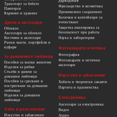
дърводобив
Транспорт за бебето
Фризьорство и козметика
Памперси
Промишлено съхранение
Кърмене и хранене
Колички и контейнери за
Дрехи и аксесоари
почистване
Защитна екипировка за
Облекло
безопасност при работа
Аксесоари за облекло
Костюми и аксесоари
Наука и лаборатории
Ръчни чанти, портфейли и
куфари
Фотоапарати и оптика
Фотография
За домашните любимци
Фотоапарати и оптични
Пособия за малки животни
аксесоари
Изделия за рибки
Стълби и рампи за
Изкуство и забавление
домашни любимци
Пособия за сресване и
Хобита и творчески занаяти
постригване на домашни
Партита и празненства
любимци
Изделия за домашни
Електроника
любимци
Аксесоари за електроника
Хоби и развлечение
Видео
Изкуство и забавление
Аудио