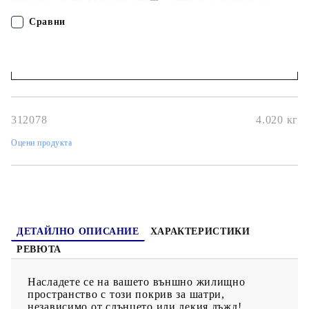
дъжд и други метеорологични влияния. Този сенник е с
подсилени ъгли за по-голяма издръжливост. Предлагаме също
Сравни
и велкро ленти за лесен монтаж и закрепване към вашата
шатра. Моля, обърнете внимание, че рамката за шатра не е
включена в доставката.
ПОРЪЧАЙ БЕЗ РЕГИСТРАЦИЯ
Наш представител ще се свърже с Вас в рамките на работния ден!
312078
4.020
кг
Оцени продукта
ДЕТАЙЛНО ОПИСАНИЕ
ХАРАКТЕРИСТИКИ
РЕВЮТА
Насладете се на вашето външно жилищно
пространство с този покрив за шатри,
независимо от слънцето или лекия дъжд!