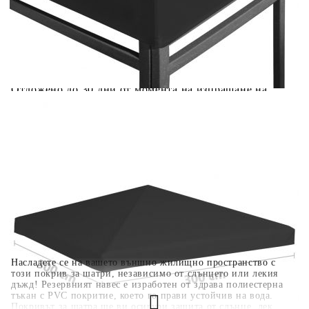
количката" и при поръчка ще можете да изберете броя
вноски на кредита.
Когато плащате с NewPay, всъщност NewPay плаща
поръчката Ви вместо Вас. Вие я получавате и
разполагате с три начина да я платите към тях:
Отложено до 30 дни от момента на изпращане на
поръчката без оскъпяване. За покупки на стойност до
400 лв. / €204,52
Плащане на 4 вноски. Заплащате 20% от стойността на
поръчката си на момента с карта. Останалата сума се
разделя на 3 равни месечни вноски без оскъпяване. За
покупки на стойност до 1000 лв. / €511.31
Плащане на 6 вноски. Стойността на поръчката се
разпределя в 6 равни месечни вноски с оскъпяване. За
покупки на стойност до 2000 лв. / €1022.61
Насладете се на вашето външно жилищно пространство с
този покрив за шатри, независимо от слънцето или лекия
дъжд! Резервният навес е изработен от здрава полиестерна
тъкан с PVC покритие, което го прави устойчив на вода.
Покривът за шатра ще ви осигури защита от слънце, лек