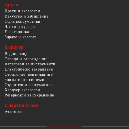
Други
Дрехи и аксесоари
Изкуство и забавление
Офис консумативи
Чанти и куфари
Електроника
Здраве и красота
Хардуер
Водопровод
Огради и заграждения
Аксесоари за инструменти
Електрическо захранване
Отопление, вентилация и
климатични системи
Строителни консумативи
Хардуер аксесоари
Резервоари за съхранение
Спортни стоки
Атлетика