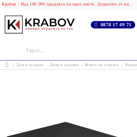
Крабов - Над 100 000 продукта на едно място. Директно от вносителя!
0878 17 49 71
Дом и градина
Двор и градина
Живот на открито
Външн