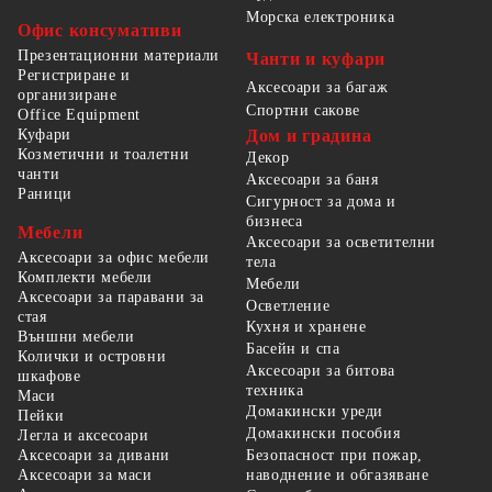
Морска електроника
Офис консумативи
Презентационни материали
Чанти и куфари
Регистриране и
Аксесоари за багаж
организиране
Спортни сакове
Office Equipment
Куфари
Дом и градина
Козметични и тоалетни
Декор
чанти
Аксесоари за баня
Раници
Сигурност за дома и
бизнеса
Мебели
Аксесоари за осветителни
Аксесоари за офис мебели
тела
Комплекти мебели
Мебели
Аксесоари за паравани за
Осветление
стая
Кухня и хранене
Външни мебели
Басейн и спа
Колички и островни
Аксесоари за битова
шкафове
техника
Маси
Домакински уреди
Пейки
Домакински пособия
Легла и аксесоари
Безопасност при пожар,
Аксесоари за дивани
наводнение и обгазяване
Аксесоари за маси