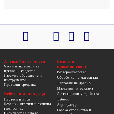
Автомобили и части
Бизнес и
Части и аксесоари за
промишленост
превозни средства
Ресторантьорство
Гаражно оборудване и
Обработка на материали
инструменти
Търговия на дребно
Превозни средства
Маркетинг и реклама
Бебета и малки деца
Детектиращи устройства
Табели
Играчки и игри
Бебешки играчки и активна
Агрикултура
гимнастика
Горско стопанство и
Сигурност за бебето