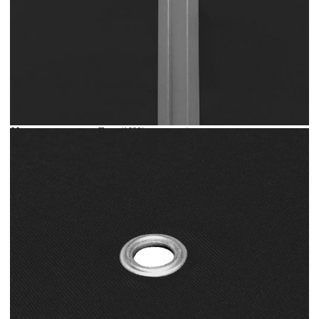
Време за доставка: 5 до 9 дни
Безплатна доставка до адрес при плащане по банков път
Цвят:
Черен
Материал:
Плат (100% полиестер)
Размери:
3 х 3 м (Д x Ш)
EAN code:
8720286115893
Тегло на текстила:
270 г/м²
Купи на изплащане
Credit calculator
Покрив за шатра, 270 г/м², 3x3 м, черен
Please select credit institution
Цена на продукта:
€52.00
Extraction of information from credit institutions
Предоставената таблица е с информационна цел.
Добавете продукта в количката си с бутона "Добави в