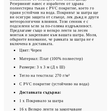
Резервният навес е изработен от здрава
полиестерна тъкан с PVC покритие, което го
прави устойчив на вода. Покривът за шатра ще
ви осигури защита от слънце, лек дъжд и други
метеорологични влияния. Този сенник е с
подсилени ъгли за по-голяма издръжливост.
Предлагаме също и велкро ленти за лесен
монтаж и закрепване към вашата шатра. Моля,
обърнете внимание, че рамката за шатра не е
включена в доставката.
Цвят: Черен
Материал: Плат (100% полиестер)
Размери: 3 х 3 м (Д x Ш)
Тегло на текстила: 270 г/м²
С PVC покритие (устойчиво на вода)
Доставката съдържа:
1 x Покривало за шатра
16 х Велкро ленти за закопчаване