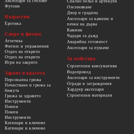
Аксесоари за столове
Спално бельо и артикули
Футони
Озеленяване
Двор и градина
Възрастни
Аксесоари за камини и
Еротика
печки на дърва
Камини
Спорт и фитнес
Чадъри за дъжд
Атлетика
Аварийна готовност
Фитнес и упражнения
Аксесоари за пушачи
Отдих на открито
Отдих на открито
За майстора
Игри на закрито
Строителни консумативи
Водопровод
Здраве и красота
Аксесоари за инструменти
Персонална грижа
Огради и заграждения
Почистване и грижа за
Хардуер аксесоари
бижута
Строителни материали
Грижа за здравето
Инструменти
Помпи
Помпи
Инструменти
Катинари и ключове
Катинари и ключове