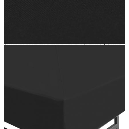
количката" и при поръчка ще можете да изберете броя
вноски на кредита.
Acest tabel are caracter informativ. Adăugați produsul în
coșul de cumpărături unde veți putea selecta detaliile
cererii de creditare.
Предоставената таблица е с информационна цел.
Добавете продукта в количката си с бутона "Добави в
количката" и при поръчка ще можете да изберете броя
вноски на кредита.
Предоставената таблица е с информационна цел.
Добавете продукта в количката си с бутона "Добави в
количката" и при поръчка ще можете да изберете броя
вноски на кредита.
Предоставената таблица е с информационна цел.
Добавете продукта в количката си с бутона "Добави в
количката" и при поръчка ще можете да изберете броя
вноски на кредита.
Предоставената таблица е с информационна цел.
Добавете продукта в количката си с бутона "Добави в