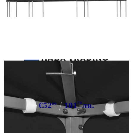
Tweet
Сподели
Покрив за шатра, 270 г/м², 3x3 м,
черен
€52
101
70
лв.
00
В наличност: 200 бр.