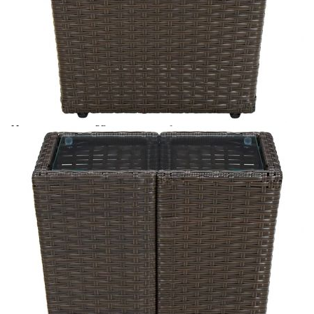
Време за доставка: 5 до 9 дни
Безплатна доставка до адрес при плащане по банков път
Цвят:
Кафяв и прозрачен
Материал:
PE ратан, прахово боядисана стоманена рамка,
закалено стъкло
Размери:
41,5 x 41,5 x 44 см (Д x Ш x В)
EAN code:
8720286089354
Дебелина на
5 мм
стъклото:
Купи на изплащане
Credit calculator
Маса за чай кафява 41,5x41,5x43 см полиратан и
закалено стъкло
Please select credit institution
Цена на продукта:
€27.00
Extraction of information from credit institutions