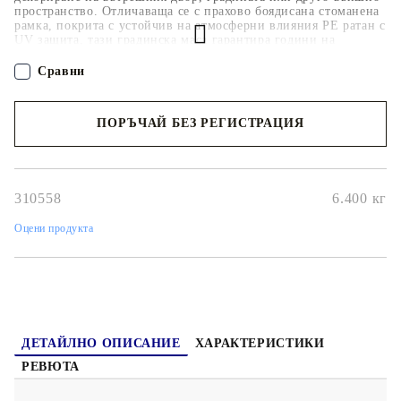
пространство. Отличаваща се с прахово боядисана стоманена
рамка, покрита с устойчив на атмосферни влияния PE ратан с
UV защита, тази градинска маса гарантира години на
употреба на открито. Плотът на масата е изработен от
подсилено матирано закалено стъкло със здрава опора, което
Сравни
го прави лесен за поддръжка и почистване. Можете да
поставите вашите напитки, храна и други декоративни
предмети на здравия плот на масата.
ПОРЪЧАЙ БЕЗ РЕГИСТРАЦИЯ
Наш представител ще се свърже с Вас в рамките на работния ден!
310558
6.400
кг
Оцени продукта
ДЕТАЙЛНО ОПИСАНИЕ
ХАРАКТЕРИСТИКИ
РЕВЮТА