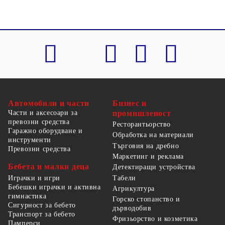
Автомобили и части
Бизнес и
Части и аксесоари за
промишленост
превозни средства
Ресторантьорство
Гаражно оборудване и
Обработка на материали
инструменти
Търговия на дребно
Превозни средства
Маркетинг и реклама
Бебета и малки деца
Детектиращи устройства
Табели
Играчки и игри
Бебешки играчки и активна
Агрикултура
гимнастика
Горско стопанство и
Сигурност за бебето
дърводобив
Транспорт за бебето
Фризьорство и козметика
Памперси