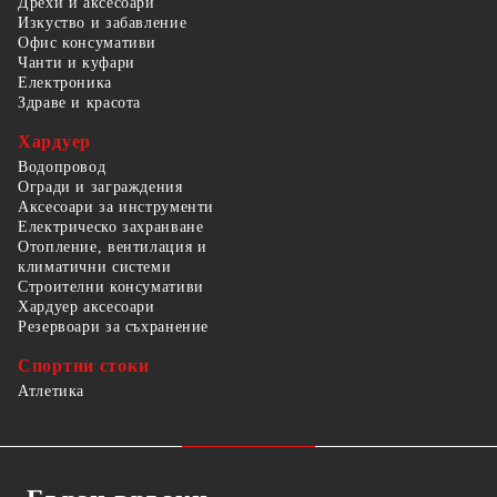
Дрехи и аксесоари
Изкуство и забавление
Офис консумативи
Чанти и куфари
Електроника
Здраве и красота
Хардуер
Водопровод
Огради и заграждения
Аксесоари за инструменти
Електрическо захранване
Отопление, вентилация и
климатични системи
Строителни консумативи
Хардуер аксесоари
Резервоари за съхранение
Спортни стоки
Атлетика