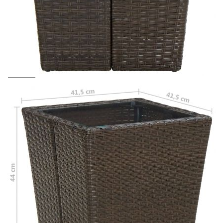
Предоставената таблица е с информационна цел.
Добавете продукта в количката си с бутона "Добави в
количката" и при поръчка ще можете да изберете броя
вноски на кредита.
Acest tabel are caracter informativ. Adăugați produsul în
coșul de cumpărături unde veți putea selecta detaliile
cererii de creditare.
Предоставената таблица е с информационна цел.
Добавете продукта в количката си с бутона "Добави в
количката" и при поръчка ще можете да изберете броя
вноски на кредита.
Предоставената таблица е с информационна цел.
Добавете продукта в количката си с бутона "Добави в
количката" и при поръчка ще можете да изберете броя
вноски на кредита.
Предоставената таблица е с информационна цел.
Добавете продукта в количката си с бутона "Добави в
количката" и при поръчка ще можете да изберете броя
вноски на кредита.