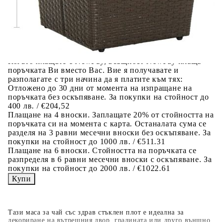
Предоставената таблица е с информационна цел.
Добавете продукта в количката си с бутона "Добави в
количката" и при поръчка ще можете да изберете броя
вноски на кредита.
Когато плащате с NewPay, всъщност NewPay плаща
поръчката Ви вместо Вас. Вие я получавате и
разполагате с три начина да я платите към тях:
Отложено до 30 дни от момента на изпращане на
поръчката без оскъпяване. За покупки на стойност до
400 лв. / €204,52
Плащане на 4 вноски. Заплащате 20% от стойността на
поръчката си на момента с карта. Останалата сума се
разделя на 3 равни месечни вноски без оскъпяване. За
покупки на стойност до 1000 лв. / €511.31
Плащане на 6 вноски. Стойността на поръчката се
разпределя в 6 равни месечни вноски с оскъпяване. За
покупки на стойност до 2000 лв. / €1022.61
Тази маса за чай със здрав стъклен плот е идеална за
декориране на вътрешния двор, градината или друго външно