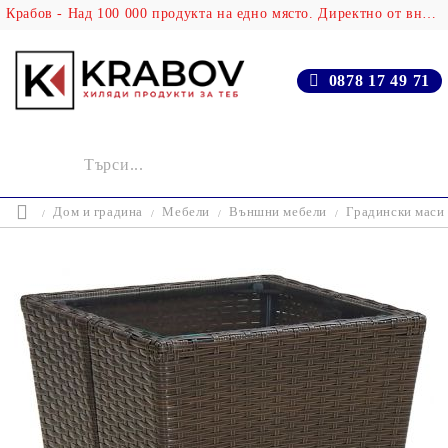
Крабов - Над 100 000 продукта на едно място. Директно от вносителя!
0878 17 49 71
Дом и градина
Мебели
Външни мебели
Градински маси