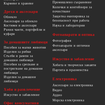
Промишлено съхранение
Кърмене и хранене
Колички и контейнери за
Дрехи и аксесоари
почистване
Защитна екипировка за
Облекло
безопасност при работа
Аксесоари за облекло
Костюми и аксесоари
Наука и лаборатории
Ръчни чанти, портфейли и
куфари
Фотоапарати и оптика
Фотография
За домашните любимци
Фотоапарати и оптични
Пособия за малки животни
аксесоари
Изделия за рибки
Стълби и рампи за
Изкуство и забавление
домашни любимци
Пособия за сресване и
Хобита и творчески занаяти
постригване на домашни
Партита и празненства
любимци
Изделия за домашни
Електроника
любимци
Аксесоари за електроника
Хоби и развлечение
Видео
Изкуство и забавление
Аудио
Морска електроника
Офис консумативи