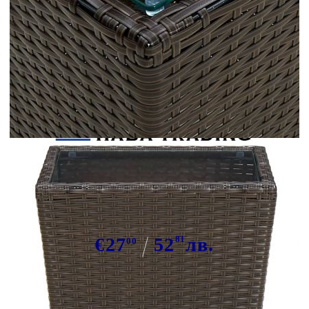
Tweet
Сподели
Маса за чай кафява 41,5x41,5x43
см полиратан и закалено стъкло
€27
52
81
лв.
00
В наличност: 200 бр.