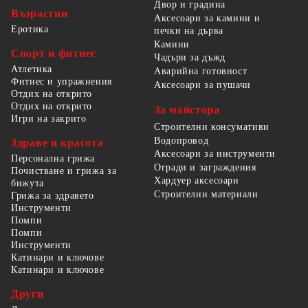
Двор и градина
Възрастни
Аксесоари за камини и
Еротика
печки на дърва
Камини
Спорт и фитнес
Чадъри за дъжд
Атлетика
Аварийна готовност
Фитнес и упражнения
Аксесоари за пушачи
Отдих на открито
Отдих на открито
За майстора
Игри на закрито
Строителни консумативи
Водопровод
Здраве и красота
Аксесоари за инструменти
Персонална грижа
Огради и заграждения
Почистване и грижа за
Хардуер аксесоари
бижута
Строителни материали
Грижа за здравето
Инструменти
Помпи
Помпи
Инструменти
Катинари и ключове
Катинари и ключове
Други