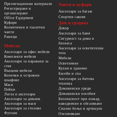
Презентационни материали
Чанти и куфари
Регистриране и
Аксесоари за багаж
организиране
Спортни сакове
Office Equipment
Куфари
Дом и градина
Козметични и тоалетни
Декор
чанти
Аксесоари за баня
Раници
Сигурност за дома и
бизнеса
Мебели
Аксесоари за осветителни
Аксесоари за офис мебели
тела
Комплекти мебели
Мебели
Аксесоари за паравани за
Осветление
стая
Кухня и хранене
Външни мебели
Басейн и спа
Колички и островни
Аксесоари за битова
шкафове
техника
Маси
Домакински уреди
Пейки
Домакински пособия
Легла и аксесоари
Безопасност при пожар,
Аксесоари за дивани
наводнение и обгазяване
Аксесоари за маси
Аксесоари за столове
Спално бельо и артикули
Футони
Озеленяване