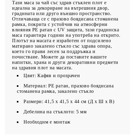
Тази маса за чай със здрав стъклен плот е
идеална за декориране на вътрешния двор,
градината или друго външно пространство.
Отличаваща се с прахово боядисана стоманена
рамка, покрита с устойчив на атмосферни
влияния PE ратан с UV защита, тази градинска
маса гарантира години на употреба на открито.
Плотът на масата е изработен от подсилено
матирано закалено стъкло със здрава опора,
което го прави лесен за поддръжка и
почистване. Можете да поставите вашите
напитки, храна и други декоративни предмети
на здравия плот на масата.
Цвят: Кафяв и прозрачен
Материал: PE ратан, прахово боядисана
стоманена рамка, закалено стъкло
Размери: 41,5 x 41,5 x 44 см (Д x Ш x В)
Дебелина на стъклото: 5 мм
Необходим е монтаж