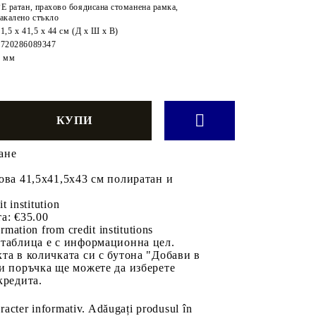
PE ратан, прахово боядисана стоманена рамка,
закалено стъкло
1,5 x 41,5 x 44 см (Д x Ш x В)
8720286089347
5 мм
ане
ова 41,5x41,5x43 см полиратан и
it institution
а:
€35.00
rmation from credit institutions
 таблица е с информационна цел.
та в количката си с бутона "Добави в
и поръчка ще можете да изберете
кредита.
aracter informativ. Adăugați produsul în