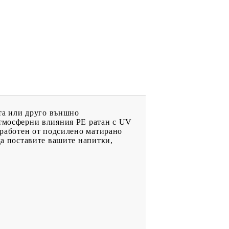
ата или друго външно
атмосферни влияния PE ратан с UV
изработен от подсилено матирано
да поставите вашите напитки,