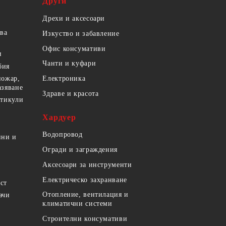
Други
Дрехи и аксесоари
ова
Изкуство и забавление
Офис консумативи
и
Чанти и куфари
бия
пожар,
Електроника
азяване
Здраве и красота
ртикули
Хардуер
Водопровод
ини и
Огради и заграждения
Аксесоари за инструменти
Електрическо захранване
ст
Отопление, вентилация и
ачи
климатични системи
Строителни консумативи