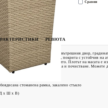
Сравни
РАКТЕРИСТИКИ
РЕВЮТА
ен плот е идеална за декориране на вътрешния двор, градин
ахово боядисана стоманена рамка, покрита с устойчив на 
нтира години на употреба на открито. Плотът на масата е 
, което го прави лесен за поддръжка и почистване. Можете 
ти на здравия плот на масата.
 боядисана стоманена рамка, закалено стъкло
(Д x Ш x В)