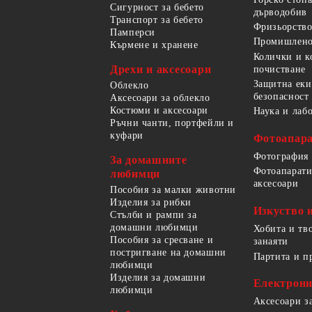
Сигурност за бебето
дърводобив
Транспорт за бебето
Фризьорство
Памперси
Промишлено
Кърмене и хранене
Колички и к
Дрехи и аксесоари
почистване
Защитна еки
Облекло
безопасност
Аксесоари за облекло
Костюми и аксесоари
Наука и лаб
Ръчни чанти, портфейли и
куфари
Фотоапара
Фотография
За домашните
Фотоапарати
любимци
аксесоари
Пособия за малки животни
Изделия за рибки
Изкуство 
Стълби и рампи за
домашни любимци
Хобита и тв
Пособия за сресване и
занаяти
постригване на домашни
Партита и п
любимци
Изделия за домашни
Електрон
любимци
Аксесоари з