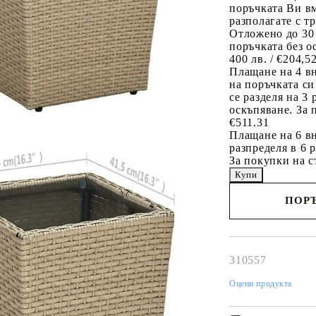
поръчката Ви вм
разполагате с т
Отложено до 30
поръчката без о
400 лв. / €204,5
Плащане на 4 в
на поръчката си
се разделя на 3
оскъпяване. За 
€511.31
Плащане на 6 вн
разпределя в 6 
За покупки на с
ПОРЪ
Наш представител 
свърже с Вас в рам
работния ден!
310557
Оцени продукта