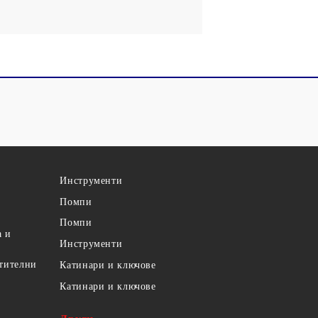
Инструменти
Помпи
Помпи
а и
Инструменти
етителни
Катинари и ключове
Катинари и ключове