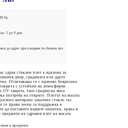
олейбол
30 бр.
ка: 5 до 9 дни
вка до адрес при плащане по банков път
ъс здрав стъклен плот е идеална за
решния двор, градината или друго
тво. Отличаваща се с прахово боядисана
покрита с устойчив на атмосферни
с UV защита, тази градинска маса
на употреба на открито. Плотът на масата
дсилено матирано закалено стъкло със
то го прави лесен за поддръжка и
е да поставите вашите напитки, храна и
 предмети на здравия плот на масата.
Бежов и прозрачен