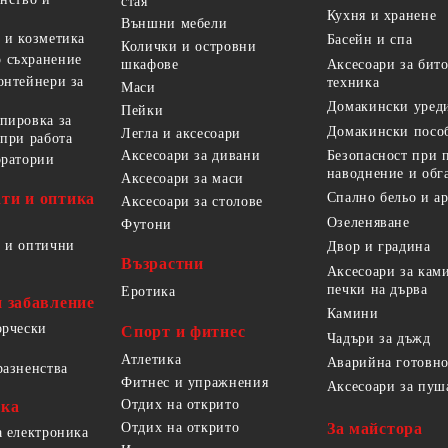
стая
Кухня и хранене
Външни мебели
 и козметика
Басейн и спа
Колички и островни
 съхранение
Аксесоари за бит
шкафове
онтейнери за
техника
Маси
Домакински уред
Пейки
пировка за
Домакински посо
Легла и аксесоари
 при работа
Безопасност при 
Аксесоари за дивани
оратории
наводнение и обг
Аксесоари за маси
ти и оптика
Спално бельо и а
Аксесоари за столове
Озеленяване
Футони
 и оптични
Двор и градина
Възрастни
Аксесоари за кам
печки на дърва
Еротика
и забавление
Камини
орчески
Спорт и фитнес
Чадъри за дъжд
Атлетика
Аварийна готовно
разненства
Фитнес и упражнения
Аксесоари за пуш
Отдих на открито
ика
За майстора
Отдих на открито
а електроника