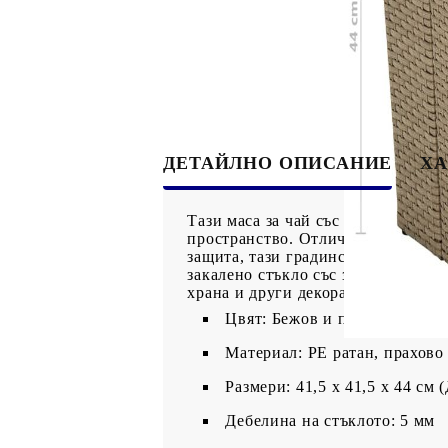
ДЕТАЙЛНО ОПИСАНИЕ
ХА
Тази маса за чай със здрав стъкл
пространство. Отличаваща се с пр
защита, тази градинска маса гара
закалено стъкло със здрава опора
храна и други декоративни предме
Цвят: Бежов и прозрачен
Материал: PE ратан, прахово
Размери: 41,5 x 41,5 x 44 см 
Дебелина на стъклото: 5 мм