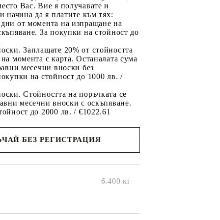
есто Вас. Вие я получавате и
ри начина да я платите към тях:
 дни от момента на изпращане на
скъпяване. За покупки на стойност до
2
носки. Заплащате 20% от стойността
 на момента с карта. Останалата сума
 равни месечни вноски без
покупки на стойност до 1000 лв. /
оски. Стойността на поръчката се
равни месечни вноски с оскъпяване.
тойност до 2000 лв. / €1022.61
ЧАЙ БЕЗ РЕГИСТРАЦИЯ
ще се
ките на
6.400
кг