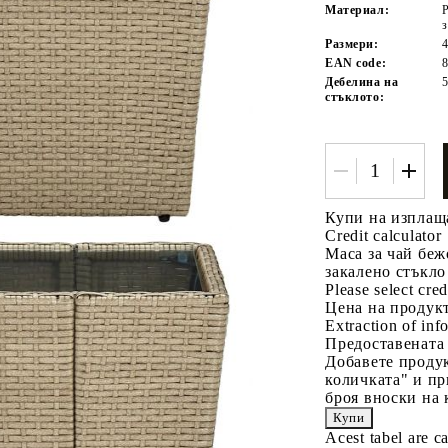
Материал:
Размери:
4
EAN code:
Дебелина на
стъклото:
Tweet
одели
Купи на изплащ
Credit calculator
Маса за чай беж
закалено стъкло
Please select cred
Цена на продукт
Extraction of info
Предоставената
Добавете продук
количката" и пр
броя вноски на 
Acest tabel are c