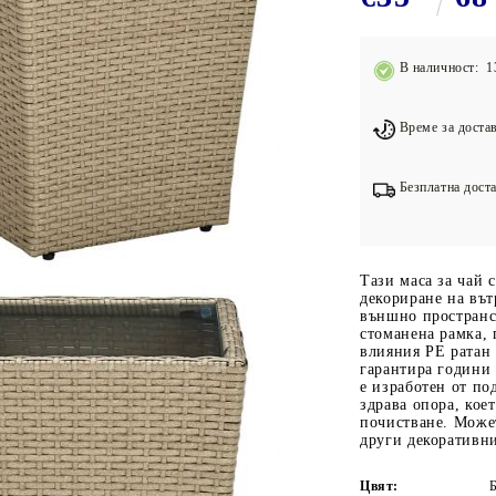
Подложки за фитнес уреди
В
Лостове за набиране
В наличност: 1
Силови кули
Йога и пилатес
Време за достав
Безплатна доста
Тази маса за чай с
декориране на вът
външно пространс
стоманена рамка, 
влияния PE ратан 
гарантира години 
е изработен от по
здрава опора, кое
почистване. Может
други декоративни
Цвят: