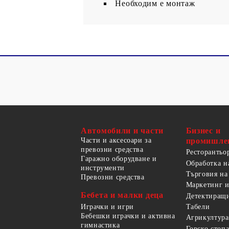
Необходим е монтаж
Автомобили и части
Бизнес и
Части и аксесоари за
промишле
превозни средства
Ресторантьо
Гаражно оборудване и
Обработка н
инструменти
Търговия на
Превозни средства
Маркетинг и
Бебета и малки деца
Детектиращи
Играчки и игри
Табели
Бебешки играчки и активна
Агрикултура
гимнастика
Горско стоп