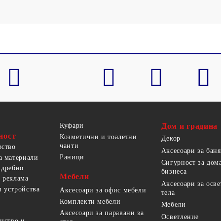
Куфари
Дом и градина
ност
Козметични и тоалетни
Декор
чанти
рство
Аксесоари за баня
Раници
а материали
Сигурност за дом
 дребно
бизнеса
Мебели
 реклама
Аксесоари за осв
 устройства
Аксесоари за офис мебели
тела
Комплекти мебели
Мебели
Аксесоари за паравани за
Осветление
анство и