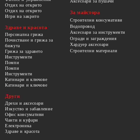
Аксесоари за пушачи
Отдих на открито
Отдих на открито
За майстора
Игри на закрито
Строителни консумативи
Водопровод
Здраве и красота
Аксесоари за инструменти
Персонална грижа
Огради и заграждения
Почистване и грижа за
Хардуер аксесоари
бижута
Строителни материали
Грижа за здравето
Инструменти
Помпи
Помпи
Инструменти
Катинари и ключове
Катинари и ключове
Други
Дрехи и аксесоари
Изкуство и забавление
Офис консумативи
Чанти и куфари
Електроника
Здраве и красота