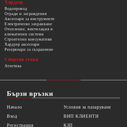
Хардуер
Водопровод
Огради и заграждения
Аксесоари за инструменти
Електрическо захранване
Отопление, вентилация и
климатични системи
Строителни консумативи
Хардуер аксесоари
Резервоари за съхранение
Спортни стоки
Атлетика
Бързи връзки
Начало
Условия за пазаруване
Вход
ВИП КЛИЕНТИ
Регистрация
КЗП