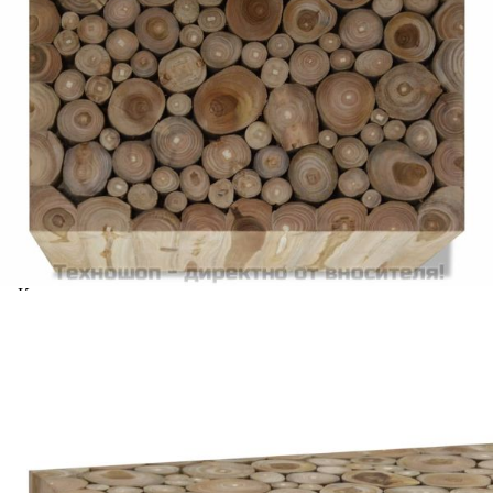
Време за доставка: 5 до 9 дни
Безплатна доставка до адрес при плащане по банков път
Материал:
Естествен тик (шлифован)
Размери:
50 х 50 х 35 см (Д x Ш x В)
EAN code:
8718475533429
Купи на изплащане
Credit calculator
Кафе маса, естествен тик, 50x50x35 cм
Please select credit institution
Цена на продукта:
€134.00
Extraction of information from credit institutions
Предоставената таблица е с информационна цел.
Добавете продукта в количката си с бутона "Добави в
количката" и при поръчка ще можете да изберете броя
вноски на кредита.