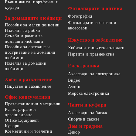
Ръчни чанти, портфейли и
куфари
Фотоапарати и оптика
Фотография
За домашните любимци
Фотоапарати и оптични
Пособия за малки животни
аксесоари
Изделия за рибки
Стълби и рампи за
Изкуство и забавление
домашни любимци
Пособия за сресване и
Хобита и творчески занаяти
постригване на домашни
Партита и празненства
любимци
Изделия за домашни
Електроника
любимци
Аксесоари за електроника
Хоби и развлечение
Видео
Изкуство и забавление
Аудио
Морска електроника
Офис консумативи
Презентационни материали
Чанти и куфари
Регистриране и
Аксесоари за багаж
организиране
Спортни сакове
Office Equipment
Куфари
Дом и градина
Козметични и тоалетни
Декор