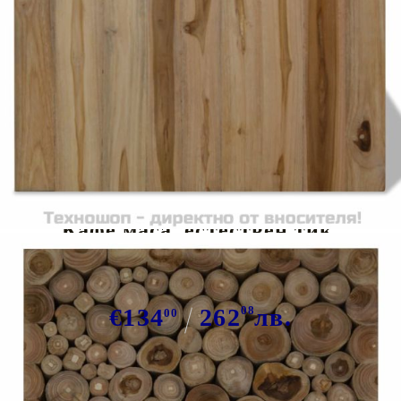
Tweet
Сподели
Кафе маса, естествен тик,
50x50x35 cм
€134
262
08
лв.
00
В наличност: 37 бр.