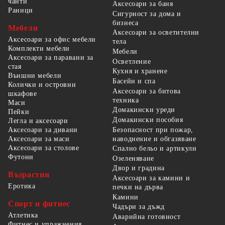
чанти
Аксесоари за баня
Раници
Сигурност за дома и
бизнеса
Мебели
Аксесоари за осветителни
Аксесоари за офис мебели
тела
Комплекти мебели
Мебели
Аксесоари за паравани за
Осветление
стая
Кухня и хранене
Външни мебели
Басейн и спа
Колички и островни
Аксесоари за битова
шкафове
техника
Маси
Домакински уреди
Пейки
Домакински пособия
Легла и аксесоари
Безопасност при пожар,
Аксесоари за дивани
наводнение и обгазяване
Аксесоари за маси
Аксесоари за столове
Спално бельо и артикули
Футони
Озеленяване
Двор и градина
Възрастни
Аксесоари за камини и
Еротика
печки на дърва
Камини
Спорт и фитнес
Чадъри за дъжд
Атлетика
Аварийна готовност
Фитнес и упражнения