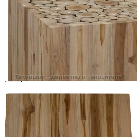
Acest tabel are caracter informativ. Adăugați produsul în
coșul de cumpărături unde veți putea selecta detaliile
cererii de creditare.
Предоставената таблица е с информационна цел.
Добавете продукта в количката си с бутона "Добави в
количката" и при поръчка ще можете да изберете броя
вноски на кредита.
Предоставената таблица е с информационна цел.
Добавете продукта в количката си с бутона "Добави в
количката" и при поръчка ще можете да изберете броя
вноски на кредита.
Предоставената таблица е с информационна цел.
Добавете продукта в количката си с бутона "Добави в
количката" и при поръчка ще можете да изберете броя
вноски на кредита.
Предоставената таблица е с информационна цел.
Добавете продукта в количката си с бутона "Добави в
количката" и при поръчка ще можете да изберете броя
вноски на кредита.