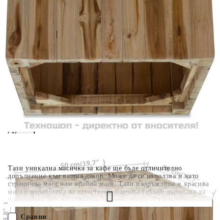
Когато плащате с NewPay, всъщност NewPay плаща
поръчката Ви вместо Вас. Вие я получавате и
разполагате с три начина да я платите към тях:
Отложено до 30 дни от момента на изпращане на
поръчката без оскъпяване. За покупки на стойност до
400 лв. / €204,52
Плащане на 4 вноски. Заплащате 20% от стойността на
поръчката си на момента с карта. Останалата сума се
разделя на 3 равни месечни вноски без оскъпяване. За
покупки на стойност до 1000 лв. / €511.31
Плащане на 6 вноски. Стойността на поръчката се
разпределя в 6 равни месечни вноски с оскъпяване. За
покупки на стойност до 2000 лв. / €1022.61
Тази уникална масичка за кафе ще бъде отличително
допълнение към вашия декор. Може да се използва и като
странична маса или крайна маса. Тази издръжлива и красива
маса е изработена от естествени парчета тиково дърво, за да
наподобява вид на купчина дървени трупи. Тя е много
надеждна, издръжлива и стабилна и затова е идеална за
поставяне на напитки, вази, саксийни растения, кошници с
Сравни