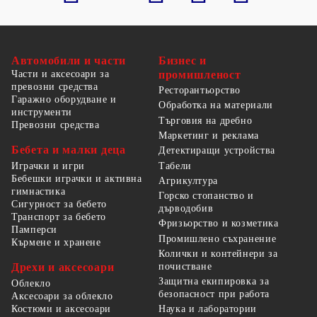
Автомобили и части
Бизнес и
Части и аксесоари за
промишленост
превозни средства
Ресторантьорство
Гаражно оборудване и
Обработка на материали
инструменти
Търговия на дребно
Превозни средства
Маркетинг и реклама
Бебета и малки деца
Детектиращи устройства
Табели
Играчки и игри
Бебешки играчки и активна
Агрикултура
гимнастика
Горско стопанство и
Сигурност за бебето
дърводобив
Транспорт за бебето
Фризьорство и козметика
Памперси
Промишлено съхранение
Кърмене и хранене
Колички и контейнери за
Дрехи и аксесоари
почистване
Защитна екипировка за
Облекло
безопасност при работа
Аксесоари за облекло
Костюми и аксесоари
Наука и лаборатории