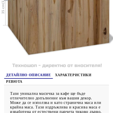
плодове и други декоративни предмети. Вече е сглобена; не
се изисква сглобяване. Важна забележка: Цветовете варират,
което прави всяка маса уникална; доставката е на случаен
ПОРЪЧАЙ БЕЗ РЕГИСТРАЦИЯ
принцип.
Наш представител ще се свърже с Вас в рамките на работния ден!
244555
18.200
кг
Оцени продукта
ДЕТАЙЛНО ОПИСАНИЕ
ХАРАКТЕРИСТИКИ
РЕВЮТА
Тази уникална масичка за кафе ще бъде
отличително допълнение към вашия декор.
Може да се използва и като странична маса или
крайна маса. Тази издръжлива и красива маса е
изработена от естествени парчета тиково дърво,