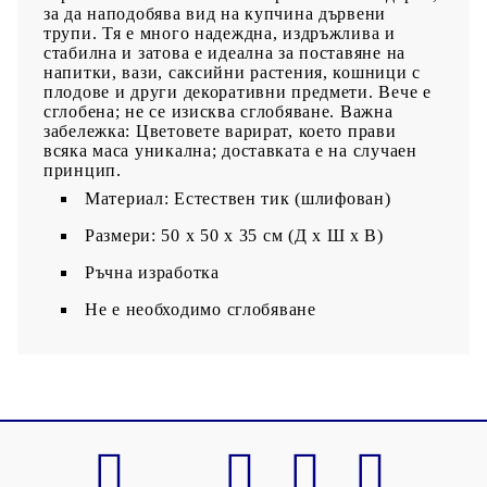
за да наподобява вид на купчина дървени
трупи. Тя е много надеждна, издръжлива и
стабилна и затова е идеална за поставяне на
напитки, вази, саксийни растения, кошници с
плодове и други декоративни предмети. Вече е
сглобена; не се изисква сглобяване. Важна
забележка: Цветовете варират, което прави
всяка маса уникална; доставката е на случаен
принцип.
Материал: Естествен тик (шлифован)
Размери: 50 х 50 х 35 см (Д x Ш x В)
Ръчна изработка
Не е необходимо сглобяване