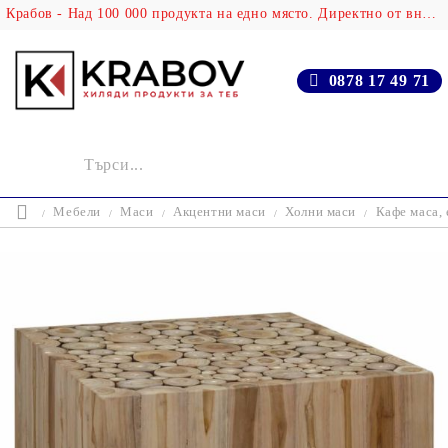
Крабов - Над 100 000 продукта на едно място. Директно от вносителя!
0878 17 49 71
Мебели
Маси
Акцентни маси
Холни маси
Кафе маса, 