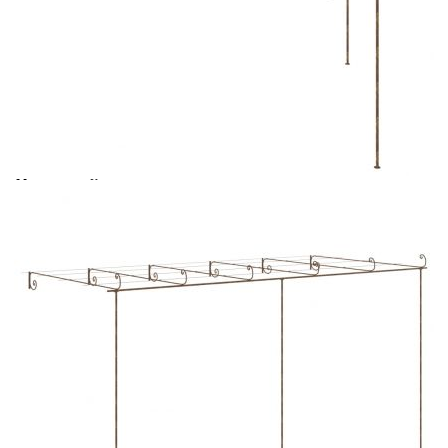
Време за доставка: 5 до 9 дни
Безплатна доставка до адрес при плащане по банков път
Цвят:
Антично кафяво
Материал:
Ковано желязо
Размери:
6 х 3 х 2,2/2,5 м (Ш x Д x В)
EAN code:
8720286153512
Купи на изплащане
Credit calculator
Градинска пергола, антично кафяво, 6x3x2,5 м, желязо
Please select credit institution
Цена на продукта:
€222.00
Extraction of information from credit institutions
Предоставената таблица е с информационна цел.
Добавете продукта в количката си с бутона "Добави в
количката" и при поръчка ще можете да изберете броя