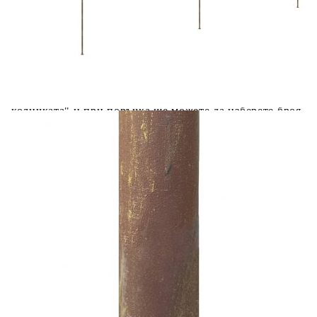
вноски на кредита.
Acest tabel are caracter informativ. Adăugați produsul în
coșul de cumpărături unde veți putea selecta detaliile
cererii de creditare.
Предоставената таблица е с информационна цел.
Добавете продукта в количката си с бутона "Добави в
количката" и при поръчка ще можете да изберете броя
вноски на кредита.
Предоставената таблица е с информационна цел.
Добавете продукта в количката си с бутона "Добави в
количката" и при поръчка ще можете да изберете броя
вноски на кредита.
Предоставената таблица е с информационна цел.
Добавете продукта в количката си с бутона "Добави в
количката" и при поръчка ще можете да изберете броя
вноски на кредита.
Предоставената таблица е с информационна цел.
Добавете продукта в количката си с бутона "Добави в
количката" и при поръчка ще можете да изберете броя