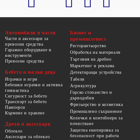
Автомобили и части
Бизнес и
Части и аксесоари за
промишленост
превозни средства
Ресторантьорство
Гаражно оборудване и
Обработка на материали
инструменти
Търговия на дребно
Превозни средства
Маркетинг и реклама
Бебета и малки деца
Детектиращи устройства
Табели
Играчки и игри
Бебешки играчки и активна
Агрикултура
гимнастика
Горско стопанство и
Сигурност за бебето
дърводобив
Транспорт за бебето
Фризьорство и козметика
Памперси
Промишлено съхранение
Кърмене и хранене
Колички и контейнери за
Дрехи и аксесоари
почистване
Защитна екипировка за
Облекло
безопасност при работа
Аксесоари за облекло