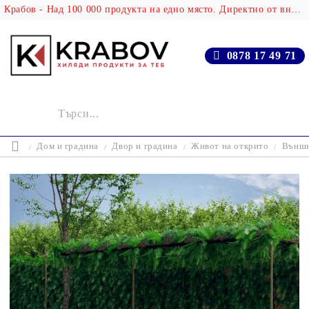
Крабов - Над 100 000 продукта на едно място. Директно от вносителя!
0878 17 49 71
Дом и градина
Двор и градина
Живот на открито
Външн