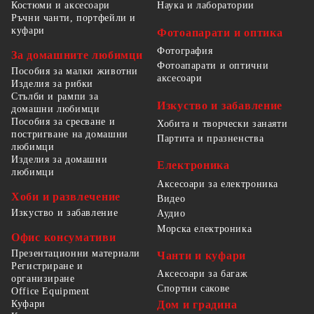
Костюми и аксесоари
Наука и лаборатории
Ръчни чанти, портфейли и
куфари
Фотоапарати и оптика
Фотография
За домашните любимци
Фотоапарати и оптични
Пособия за малки животни
аксесоари
Изделия за рибки
Стълби и рампи за
Изкуство и забавление
домашни любимци
Пособия за сресване и
Хобита и творчески занаяти
постригване на домашни
Партита и празненства
любимци
Изделия за домашни
Електроника
любимци
Аксесоари за електроника
Хоби и развлечение
Видео
Изкуство и забавление
Аудио
Морска електроника
Офис консумативи
Презентационни материали
Чанти и куфари
Регистриране и
Аксесоари за багаж
организиране
Спортни сакове
Office Equipment
Куфари
Дом и градина