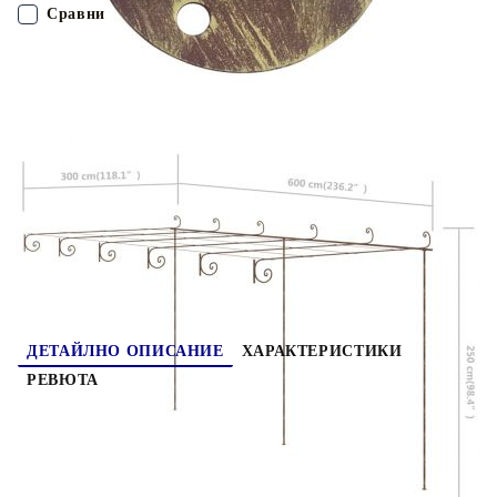
веранда или заден двор. Тази пергола-навес осигурява
Сравни
идеален сенчест подслон през лятото, когато е покрита с
растения. При това тя може да служи и като прекрасна
беседка за увивни растения, като бръшлян, клематис,
ПОРЪЧАЙ БЕЗ РЕГИСТРАЦИЯ
глициния, лози, цветя и др.
Наш представител ще се свърже с Вас в рамките на работния ден!
313999
23.300
кг
Оцени продукта
ДЕТАЙЛНО ОПИСАНИЕ
ХАРАКТЕРИСТИКИ
РЕВЮТА
Тази градинска пергола е перфектен избор за
отглеждането на рози и увивни растения във
всяка градина, вътрешен двор или тераса.
Изградена от рамка от ковано желязо, перголата