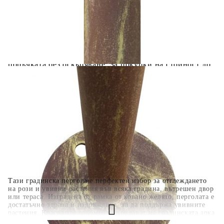
вноски на кредита.
Когато плащате с NewPay, всъщност NewPay плаща
поръчката Ви вместо Вас. Вие я получавате и
разполагате с три начина да я платите към тях:
Отложено до 30 дни от момента на изпращане на
поръчката без оскъпяване. За покупки на стойност до
400 лв. / €204,52
Плащане на 4 вноски. Заплащате 20% от стойността на
поръчката си на момента с карта. Останалата сума се
разделя на 3 равни месечни вноски без оскъпяване. За
покупки на стойност до 1000 лв. / €511.31
Плащане на 6 вноски. Стойността на поръчката се
разпределя в 6 равни месечни вноски с оскъпяване. За
покупки на стойност до 2000 лв. / €1022.61
Тази градинска пергола е перфектен избор за отглеждането
на рози и увивни растения във всяка градина, вътрешен двор
или тераса. Изградена от рамка от ковано желязо, перголата е
достатъчно здрава и издръжлива, за да поддържа увивните
растения. Красивите орнаменти придават на градинската арка
романтичен щрих и добавят голяма елегантност към вашата