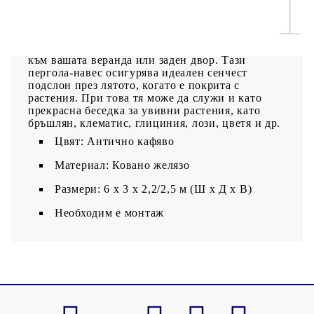
е достатъчно здрава и издръжлива, за да
поддържа увивните растения. Красивите
орнаменти придават на градинската арка
романтичен щрих и добавят голяма елегантност
към вашата веранда или заден двор. Тази
пергола-навес осигурява идеален сенчест
подслон през лятото, когато е покрита с
растения. При това тя може да служи и като
прекрасна беседка за увивни растения, като
бръшлян, клематис, глициния, лози, цветя и др.
Цвят: Антично кафяво
Материал: Ковано желязо
Размери: 6 х 3 х 2,2/2,5 м (Ш x Д x В)
Необходим е монтаж