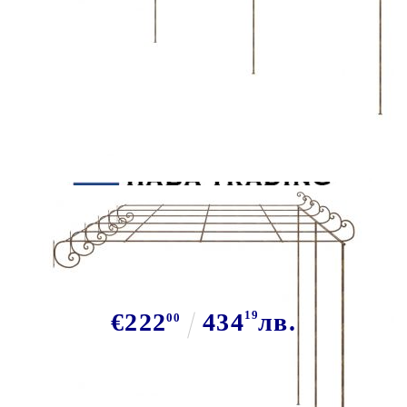
Tweet
Сподели
Градинска пергола, антично
кафяво, 6x3x2,5 м, желязо
€222
434
19
лв.
00
В наличност: 163 бр.