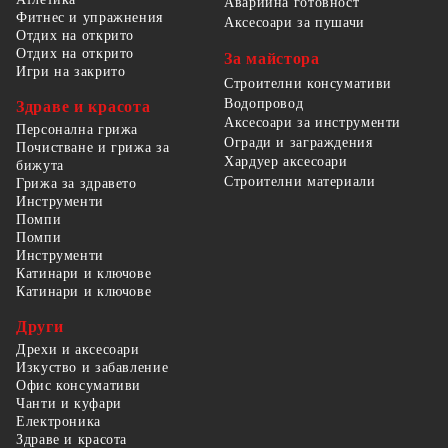
Аварийна готовност
Фитнес и упражнения
Аксесоари за пушачи
Отдих на открито
Отдих на открито
За майстора
Игри на закрито
Строителни консумативи
Водопровод
Здраве и красота
Аксесоари за инструменти
Персонална грижа
Огради и заграждения
Почистване и грижа за
Хардуер аксесоари
бижута
Строителни материали
Грижа за здравето
Инструменти
Помпи
Помпи
Инструменти
Катинари и ключове
Катинари и ключове
Други
Дрехи и аксесоари
Изкуство и забавление
Офис консумативи
Чанти и куфари
Електроника
Здраве и красота