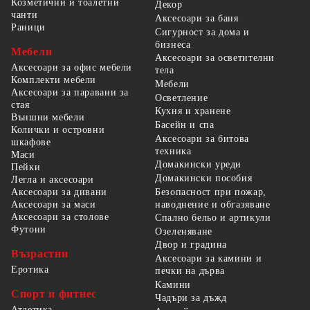
Козметични и тоалетни
Декор
чанти
Аксесоари за баня
Раници
Сигурност за дома и
бизнеса
Мебели
Аксесоари за осветителни
Аксесоари за офис мебели
тела
Комплекти мебели
Мебели
Аксесоари за паравани за
Осветление
стая
Кухня и хранене
Външни мебели
Басейн и спа
Колички и островни
Аксесоари за битова
шкафове
техника
Маси
Домакински уреди
Пейки
Домакински пособия
Легла и аксесоари
Безопасност при пожар,
Аксесоари за дивани
наводнение и обгазяване
Аксесоари за маси
Аксесоари за столове
Спално бельо и артикули
Футони
Озеленяване
Двор и градина
Възрастни
Аксесоари за камини и
Еротика
печки на дърва
Камини
Спорт и фитнес
Чадъри за дъжд
Атлетика