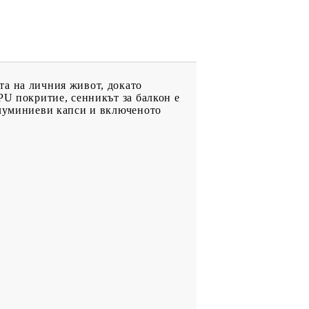
та на личния живот, докато
PU покритие, сенникът за балкон е
алуминиеви капси и включеното