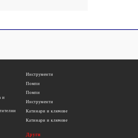
Инструменти
Помпи
Помпи
а и
Инструменти
етителни
Катинари и ключове
Катинари и ключове
Други