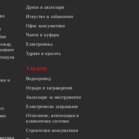
Дрехи и аксесоари
ова
Изкуство и забавление
Офис консумативи
и
Чанти и куфари
бия
пожар,
Електроника
азяване
Здраве и красота
ртикули
Хардуер
Водопровод
ини и
Огради и заграждения
Аксесоари за инструменти
Електрическо захранване
ст
Отопление, вентилация и
ачи
климатични системи
Строителни консумативи
умативи