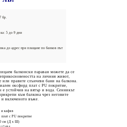
олейбол
7 бр.
ка: 5 до 9 дни
вка до адрес при плащане по банков път
ницаем балконски параван можете да се
неприкосновеността на личния живот,
е или правите слънчеви бани на балкона.
иален оксфорд плат с PU покритие,
н е устойчив на вятър и вода. Сенникът
прикрепи към балкона чрез неговите
 и включеното въже.
 и кафяв
 плат с PU покритие
0 см (Д х Ш)
117484