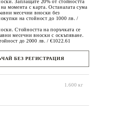
носки. Заплащате 20% от стойността
 на момента с карта. Останалата сума
 равни месечни вноски без
покупки на стойност до 1000 лв. /
оски. Стойността на поръчката се
равни месечни вноски с оскъпяване.
тойност до 2000 лв. / €1022.61
ЧАЙ БЕЗ РЕГИСТРАЦИЯ
ще се
ките на
1.600
кг