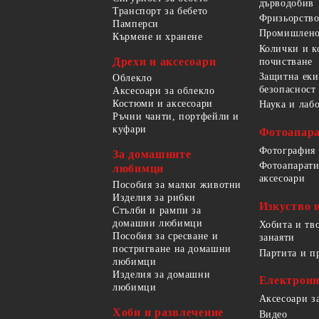
дърводобив
Транспорт за бебето
Фризьорство
Памперси
Промишлено
Кърмене и хранене
Колички и к
Дрехи и аксесоари
почистване
Защитна еки
Облекло
безопасност
Аксесоари за облекло
Костюми и аксесоари
Наука и лаб
Ръчни чанти, портфейли и
куфари
Фотоапара
Фотография
За домашните
Фотоапарати
любимци
аксесоари
Пособия за малки животни
Изделия за рибки
Изкуство 
Стълби и рампи за
домашни любимци
Хобита и тв
Пособия за сресване и
занаяти
постригване на домашни
Партита и п
любимци
Изделия за домашни
Електрон
любимци
Аксесоари з
Хоби и развлечение
Видео