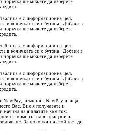
и поръчка ще можете да изберете
кредита.
 таблица е с информационна цел.
та в количката си с бутона "Добави в
и поръчка ще можете да изберете
кредита.
 таблица е с информационна цел.
та в количката си с бутона "Добави в
и поръчка ще можете да изберете
кредита.
 таблица е с информационна цел.
та в количката си с бутона "Добави в
и поръчка ще можете да изберете
кредита.
 с NewPay, всъщност NewPay плаща
есто Вас. Вие я получавате и
ри начина да я платите към тях:
 дни от момента на изпращане на
скъпяване. За покупки на стойност до
2