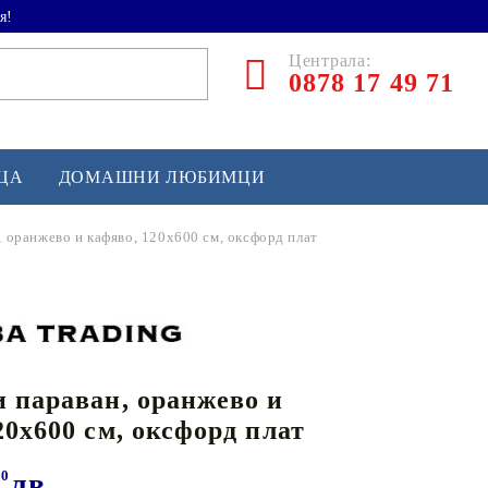
я!
Централа:
0878 17 49 71
ЕЦА
ДОМАШНИ ЛЮБИМЦИ
, оранжево и кафяво, 120x600 см, оксфорд плат
ТЛЕТИКА
аскетбол
кс и бойни изкуства
 параван, оранжево и
йзбол и софтбол
20x600 см, оксфорд плат
кей и лакрос
сновно спортно оборудване
20
лв.