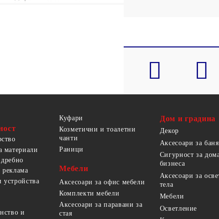
Куфари
Дом и градина
ност
Козметични и тоалетни
Декор
чанти
рство
Аксесоари за баня
Раници
а материали
Сигурност за дом
 дребно
бизнеса
Мебели
 реклама
Аксесоари за осв
 устройства
Аксесоари за офис мебели
тела
Комплекти мебели
Мебели
Аксесоари за паравани за
Осветление
анство и
стая