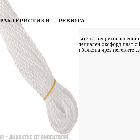
РАКТЕРИСТИКИ
РЕВЮТА
и параван можете да се наслаждавате на неприкосновеност
 бани на балкона. Изработен от специален оксфорд плат с 
ът може лесно да се прикрепи към балкона чрез неговите 
U покритие
)