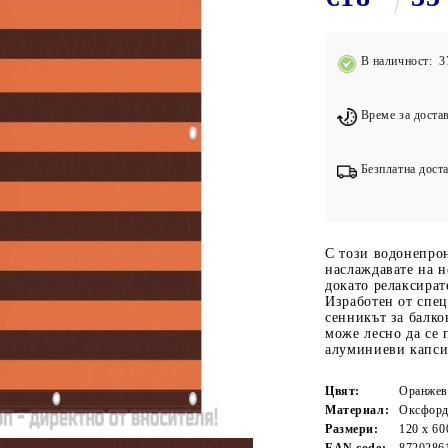
Подложки за фитнес уреди
В
Лостове за набиране
В наличност: 3
Силови кули
Йога и пилатес
Време за достав
Безплатна доста
С този водонепро
наслаждавате на 
докато релаксират
Изработен от спец
сенникът за балко
може лесно да се 
алуминиеви капси
Цвят:
Оранжев
Материал:
Оксфорд
Размери:
120 х 60
EAN code:
8720286