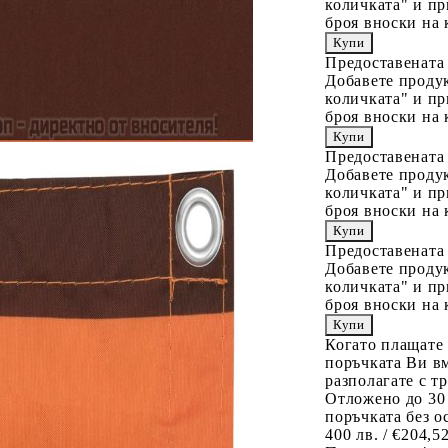
количката" и пр
броя вноски на 
Предоставената
Добавете продук
количката" и пр
броя вноски на 
Предоставената
Добавете продук
количката" и пр
броя вноски на 
Предоставената
Добавете продук
количката" и пр
броя вноски на 
Когато плащате
поръчката Ви вм
разполагате с т
Отложено до 30
поръчката без о
400 лв. / €204,5