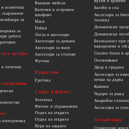
Кухня и хранене
Външни мебели
 и козметика
Басейн и спа
Колички и островни
 съхранение
Аксесоари за бит
шкафове
онтейнери за
техника
Маси
Домакински уред
Пейки
пировка за
Домакински посо
Легла и аксесоари
 при работа
Безопасност при 
Аксесоари за дивани
оратории
наводнение и обг
Аксесоари за маси
ти и оптика
Спално бельо и а
Аксесоари за столове
Озеленяване
Футони
 и оптични
Двор и градина
Възрастни
Аксесоари за кам
печки на дърва
Еротика
и забавление
Камини
орчески
Спорт и фитнес
Чадъри за дъжд
Атлетика
Аварийна готовно
разненства
Фитнес и упражнения
Аксесоари за пуш
Отдих на открито
ика
За майстора
Отдих на открито
а електроника
Игри на закрито
Строителни конс