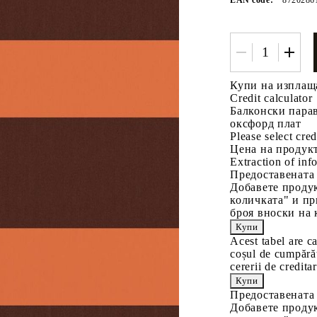
Купи на изплащ
Credit calculator
Балконски парав
оксфорд плат
Please select cred
Tweet
одели
Цена на продукт
Extraction of info
Предоставената
Добавете продук
количката" и пр
броя вноски на 
Acest tabel are c
coșul de cumpărăt
cererii de creditar
Предоставената
Добавете продук