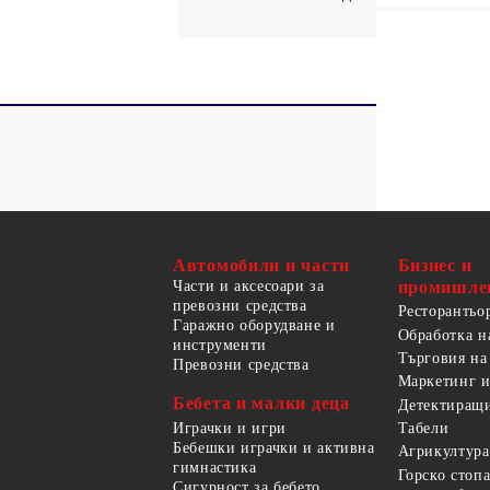
Автомобили и части
Бизнес и
Части и аксесоари за
промишле
превозни средства
Ресторантьо
Гаражно оборудване и
Обработка н
инструменти
Търговия на
Превозни средства
Маркетинг и
Бебета и малки деца
Детектиращи
Играчки и игри
Табели
Бебешки играчки и активна
Агрикултура
гимнастика
Горско стоп
Сигурност за бебето