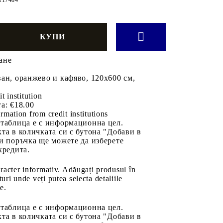
ане
ан, оранжево и кафяво, 120x600 см,
it institution
а:
€18.00
rmation from credit institutions
 таблица е с информационна цел.
та в количката си с бутона "Добави в
и поръчка ще можете да изберете
кредита.
aracter informativ. Adăugați produsul în
uri unde veți putea selecta detaliile
e.
 таблица е с информационна цел.
та в количката си с бутона "Добави в