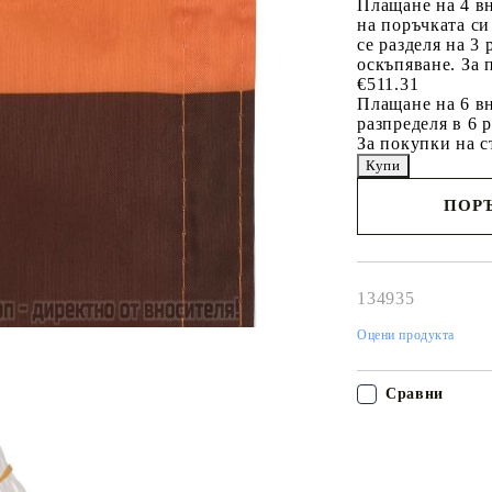
Плащане на 4 в
на поръчката си
се разделя на 3
оскъпяване. За 
€511.31
Плащане на 6 вн
разпределя в 6 
За покупки на с
ПОРЪ
Наш представител 
свърже с Вас в рам
работния ден!
134935
Оцени продукта
Сравни