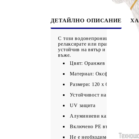
ДЕТАЙЛНО ОПИСАНИЕ
ХА
С този водонепроницаем балконск
релаксирате или правите слънчеви
устойчив на вятър и вода. Сенник
въже.
Цвят: Оранжев и кафяв
Материал: Оксфорд плат с P
Размери: 120 х 600 см (Д х Ш
Устойчивост на вода
UV защита
Алуминиеви капси
Включено PE въже от 24 м
Не е необходимо сглобяване