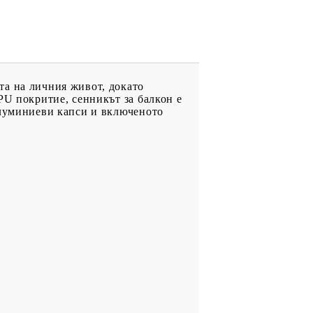
та на личния живот, докато
PU покритие, сенникът за балкон е
алуминиеви капси и включеното