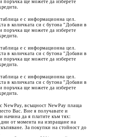
и поръчка ще можете да изберете
кредита.
 таблица е с информационна цел.
та в количката си с бутона "Добави в
и поръчка ще можете да изберете
кредита.
 таблица е с информационна цел.
та в количката си с бутона "Добави в
и поръчка ще можете да изберете
кредита.
 таблица е с информационна цел.
та в количката си с бутона "Добави в
и поръчка ще можете да изберете
кредита.
 с NewPay, всъщност NewPay плаща
есто Вас. Вие я получавате и
ри начина да я платите към тях:
 дни от момента на изпращане на
скъпяване. За покупки на стойност до
2