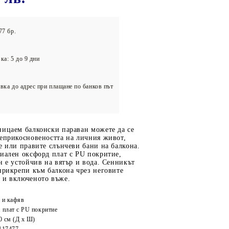
олейбол
77 бр.
ка: 5 до 9 дни
вка до адрес при плащане по банков път
ницаем балконски параван можете да се
неприкосновеността на личния живот,
е или правите слънчеви бани на балкона.
иален оксфорд плат с PU покритие,
н е устойчив на вятър и вода. Сенникът
прикрепи към балкона чрез неговите
 и включеното въже.
 и кафяв
 плат с PU покритие
0 см (Д x Ш)
117477