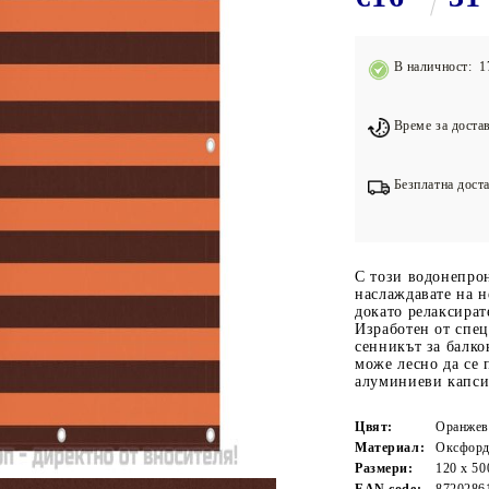
Подложки за фитнес уреди
В
Лостове за набиране
В наличност: 1
Силови кули
Йога и пилатес
Време за достав
Безплатна доста
С този водонепро
наслаждавате на 
докато релаксират
Изработен от спец
сенникът за балко
може лесно да се 
алуминиеви капси
Цвят:
Оранжев
Материал:
Оксфорд
Размери:
120 x 50
EAN code:
8720286