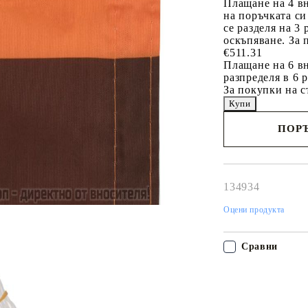
Плащане на 4 в
на поръчката си
се разделя на 3
оскъпяване. За 
€511.31
Плащане на 6 вн
разпределя в 6 
За покупки на с
ПОРЪ
Наш представител 
свърже с Вас в рам
работния ден!
134934
Оцени продукта
Сравни