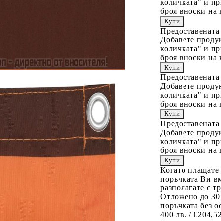
количката" и пр
броя вноски на 
Предоставената
Добавете продук
количката" и пр
броя вноски на 
Предоставената
Добавете продук
количката" и пр
броя вноски на 
Предоставената
Добавете продук
количката" и пр
броя вноски на 
Когато плащате
поръчката Ви вм
разполагате с т
Отложено до 30
поръчката без о
400 лв. / €204,5