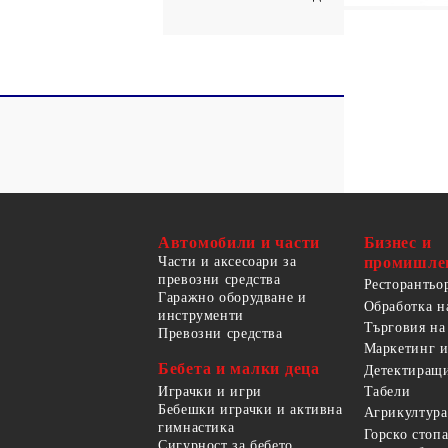
Автомобили и части
Бизнес и
Части и аксесоари за
промишле
превозни средства
Ресторантьо
Гаражно оборудване и
Обработка н
инструменти
Търговия на
Превозни средства
Маркетинг и
Бебета и малки деца
Детектиращи
Играчки и игри
Табели
Бебешки играчки и активна
Агрикултура
гимнастика
Горско стоп
Сигурност за бебето