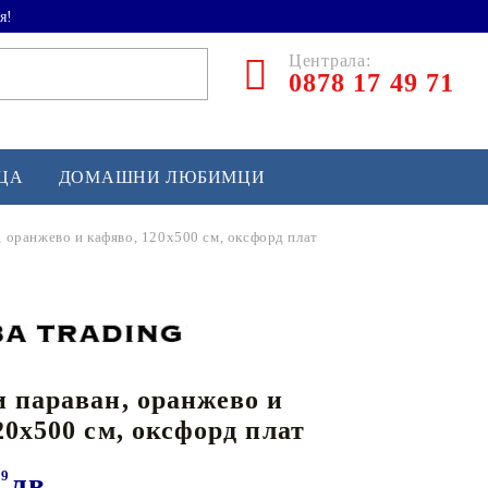
я!
Централа:
0878 17 49 71
ЕЦА
ДОМАШНИ ЛЮБИМЦИ
, оранжево и кафяво, 120x500 см, оксфорд плат
ТЛЕТИКА
аскетбол
кс и бойни изкуства
 параван, оранжево и
йзбол и софтбол
20x500 см, оксфорд плат
кей и лакрос
сновно спортно оборудване
29
лв.