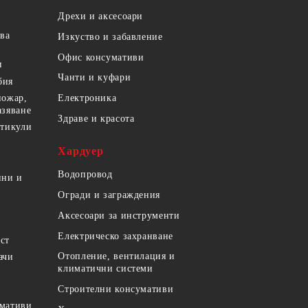
Дрехи и аксесоари
ова
Изкуство и забавление
Офис консумативи
и
Чанти и куфари
бия
пожар,
Електроника
азяване
Здраве и красота
ртикули
Хардуер
Водопровод
ини и
Огради и заграждения
Аксесоари за инструменти
Електрическо захранване
ст
Отопление, вентилация и
ачи
климатични системи
Строителни консумативи
умативи