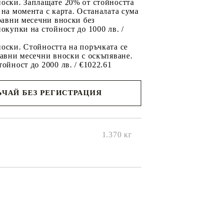
носки. Заплащате 20% от стойността
 на момента с карта. Останалата сума
 равни месечни вноски без
покупки на стойност до 1000 лв. /
оски. Стойността на поръчката се
равни месечни вноски с оскъпяване.
тойност до 2000 лв. / €1022.61
ЧАЙ БЕЗ РЕГИСТРАЦИЯ
ще се
ките на
1.370
кг