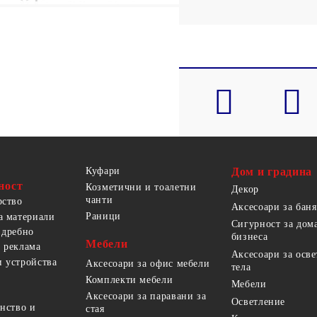
Куфари
Дом и градина
ност
Козметични и тоалетни
Декор
чанти
рство
Аксесоари за баня
Раници
а материали
Сигурност за дом
 дребно
бизнеса
Мебели
 реклама
Аксесоари за осв
 устройства
Аксесоари за офис мебели
тела
Комплекти мебели
Мебели
Аксесоари за паравани за
Осветление
анство и
стая