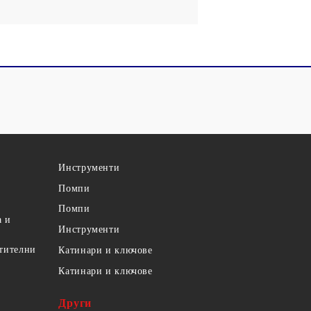
Инструменти
Помпи
Помпи
а и
Инструменти
етителни
Катинари и ключове
Катинари и ключове
Други