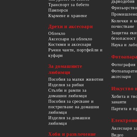
дърводобив
Транспорт за бебето
Фризьорство
Памперси
Промишлено
Кърмене и хранене
Колички и к
Дрехи и аксесоари
почистване
Защитна еки
Облекло
безопасност
Аксесоари за облекло
Костюми и аксесоари
Наука и лаб
Ръчни чанти, портфейли и
куфари
Фотоапара
Фотография
За домашните
Фотоапарати
любимци
аксесоари
Пособия за малки животни
Изделия за рибки
Изкуство 
Стълби и рампи за
домашни любимци
Хобита и тв
Пособия за сресване и
занаяти
постригване на домашни
Партита и п
любимци
Изделия за домашни
Електрон
любимци
Аксесоари з
Хоби и развлечение
Видео