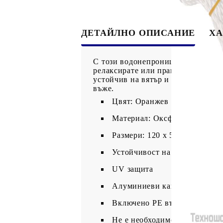
ДЕТАЙЛНО ОПИСАНИЕ
ХА
С този водонепроницаем балконск
релаксирате или правите слънчеви
устойчив на вятър и вода. Сенник
въже.
Цвят: Оранжев и кафяв
Материал: Оксфорд плат с P
Размери: 120 x 500 см (Д x Ш
Устойчивост на вода
UV защита
Алуминиеви капси
Включено PE въже от 24 м
Не е необходимо сглобяване