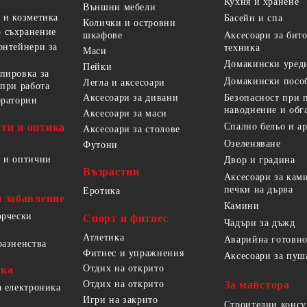
Кухня и хранене
Външни мебели
 и козметика
Басейн и спа
Колички и островни
 съхранение
Аксесоари за бит
шкафове
онтейнери за
техника
Маси
Домакински уред
Пейки
пировка за
Домакински посо
Легла и аксесоари
 при работа
Безопасност при 
Аксесоари за дивани
оратории
наводнение и обг
Аксесоари за маси
ти и оптика
Спално бельо и а
Аксесоари за столове
Озеленяване
Футони
 и оптични
Двор и градина
Възрастни
Аксесоари за кам
печки на дърва
Еротика
и забавление
Камини
орчески
Спорт и фитнес
Чадъри за дъжд
Атлетика
Аварийна готовно
разненства
Фитнес и упражнения
Аксесоари за пуш
Отдих на открито
ика
За майстора
Отдих на открито
а електроника
Игри на закрито
Строителни конс