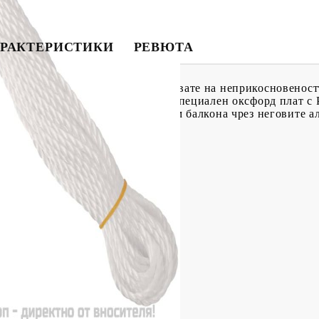
РАКТЕРИСТИКИ
РЕВЮТА
и параван можете да се наслаждавате на неприкосновеност
 бани на балкона. Изработен от специален оксфорд плат с 
ът може лесно да се прикрепи към балкона чрез неговите 
U покритие
)