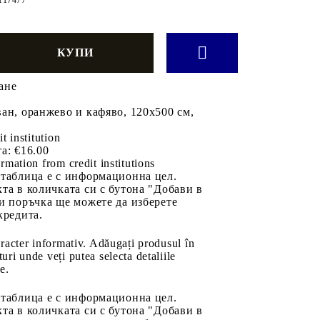
ане
ан, оранжево и кафяво, 120x500 см,
it institution
а:
€16.00
rmation from credit institutions
 таблица е с информационна цел.
та в количката си с бутона "Добави в
и поръчка ще можете да изберете
кредита.
aracter informativ. Adăugați produsul în
uri unde veți putea selecta detaliile
e.
 таблица е с информационна цел.
та в количката си с бутона "Добави в