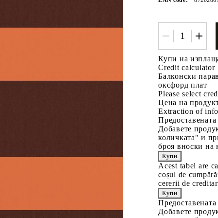
Купи на изплащ
Credit calculator
Балконски парав
оксфорд плат
Please select cred
Tweet
одели
Цена на продукт
Extraction of info
Предоставената
Добавете продук
количката" и пр
броя вноски на 
Acest tabel are c
coșul de cumpărăt
cererii de creditar
Предоставената
Добавете продук