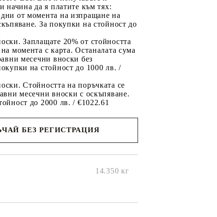
ри начина да я платите към тях:
 дни от момента на изпращане на
скъпяване. За покупки на стойност до
2
носки. Заплащате 20% от стойността
 на момента с карта. Останалата сума
 равни месечни вноски без
покупки на стойност до 1000 лв. /
оски. Стойността на поръчката се
равни месечни вноски с оскъпяване.
тойност до 2000 лв. / €1022.61
ЧАЙ БЕЗ РЕГИСТРАЦИЯ
ще се
ките на
14.350
кг