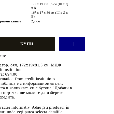
172 x 19 x 81,5 см (Ш х Д
х В
167 x 17 x 80 см (Ш x Д x
В)
оризонталните
2,7 см
ане
атор, бял, 172x19x81,5 см, МДФ
it institution
а:
€94.00
rmation from credit institutions
 таблица е с информационна цел.
та в количката си с бутона "Добави в
и поръчка ще можете да изберете
кредита.
aracter informativ. Adăugați produsul în
uri unde veți putea selecta detaliile