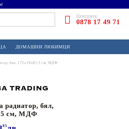
я!
Централа:
0878 17 49 71
ЕЦА
ДОМАШНИ ЛЮБИМЦИ
атор, бял, 172x19x81,5 см, МДФ
ТЛЕТИКА
аскетбол
кс и бойни изкуства
а радиатор, бял,
йзбол и софтбол
,5 см, МДФ
кей и лакрос
сновно спортно оборудване
3
85
лв.