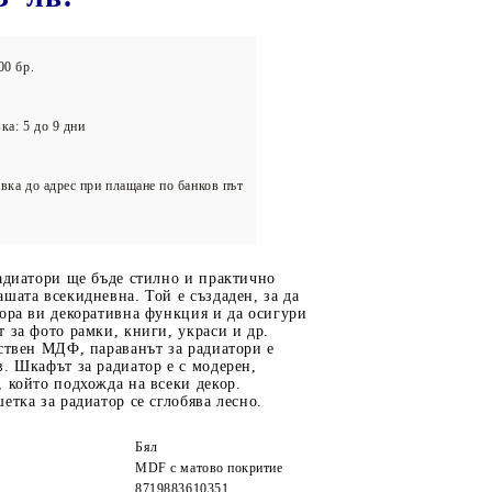
олейбол
00 бр.
ка: 5 до 9 дни
вка до адрес при плащане по банков път
адиатори ще бъде стилно и практично
шата всекидневна. Той е създаден, за да
ора ви декоративна функция и да осигури
 за фото рамки, книги, украси и др.
ствен МДФ, параванът за радиатори е
. Шкафът за радиатор е с модерен,
 който подхожда на всеки декор.
етка за радиатор се сглобява лесно.
Бял
MDF с матово покритие
8719883610351