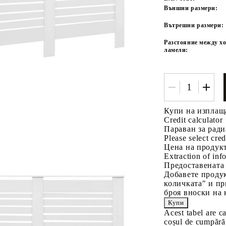
Външни размери:
Вътрешни размери:
Разстояние между х
ламели:
Tweet
одели
Купи на изплащ
Credit calculator
Параван за ради
Please select cred
Цена на продукт
Extraction of info
Предоставената
Добавете продук
количката" и пр
броя вноски на 
Acest tabel are c
coșul de cumpărăt