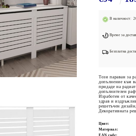
Подложки за фитнес уреди
В
Лостове за набиране
В наличност: 2
Силови кули
Йога и пилатес
Време за достав
Безплатна доста
Този параван за р
допълнение към ва
придаде на радиат
допълнителен рафт
Изработен от каче
здрав и издръжлив
решетъчен дизайн,
Декоративната реш
Цвят:
Материал:
EAN code: