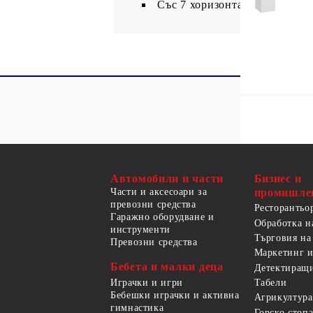
Със 7 хоризонтални ламела
Автомобили и части
Бизнес и
Части и аксесоари за
промишле
превозни средства
Ресторантьо
Гаражно оборудване и
Обработка н
инструменти
Търговия на
Превозни средства
Маркетинг и
Бебета и малки деца
Детектиращи
Играчки и игри
Табели
Бебешки играчки и активна
Агрикултура
гимнастика
Горско стоп