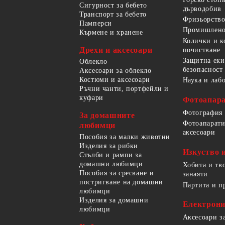
Сигурност за бебето
дърводобив
Транспорт за бебето
Фризьорство
Памперси
Промишлено
Кърмене и хранене
Колички и к
Дрехи и аксесоари
почистване
Защитна еки
Облекло
безопасност
Аксесоари за облекло
Костюми и аксесоари
Наука и лаб
Ръчни чанти, портфейли и
куфари
Фотоапара
Фотография
За домашните
Фотоапарати
любимци
аксесоари
Пособия за малки животни
Изделия за рибки
Изкуство 
Стълби и рампи за
домашни любимци
Хобита и тв
Пособия за сресване и
занаяти
постригване на домашни
Партита и п
любимци
Изделия за домашни
Електрон
любимци
Аксесоари з