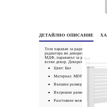
ДЕТАЙЛНО ОПИСАНИЕ
ХА
Този параван за радиатори ще бъд
радиатора ви декоративна функция
МДФ, параванът за радиатори е зд
всеки декор. Декоративната решетк
Цвят: Бял
Материал: MDF с матово пок
Външни размери: 172 x 19 x 8
Вътрешни размери: 167 x 17 x
Разстояние между хоризонтал