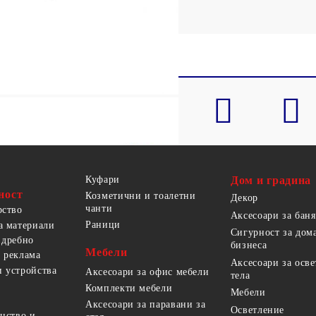
Куфари
Дом и градина
ност
Козметични и тоалетни
Декор
чанти
рство
Аксесоари за баня
Раници
а материали
Сигурност за дом
 дребно
бизнеса
Мебели
 реклама
Аксесоари за осв
 устройства
Аксесоари за офис мебели
тела
Комплекти мебели
Мебели
Аксесоари за паравани за
Осветление
анство и