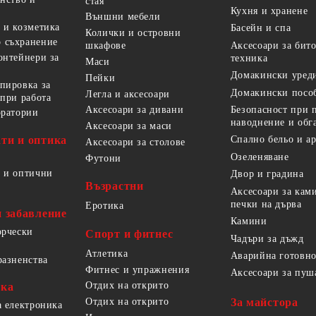
стая
Кухня и хранене
Външни мебели
 и козметика
Басейн и спа
Колички и островни
 съхранение
Аксесоари за бит
шкафове
онтейнери за
техника
Маси
Домакински уред
Пейки
пировка за
Домакински посо
Легла и аксесоари
 при работа
Безопасност при 
Аксесоари за дивани
оратории
наводнение и обг
Аксесоари за маси
ти и оптика
Спално бельо и а
Аксесоари за столове
Озеленяване
Футони
 и оптични
Двор и градина
Възрастни
Аксесоари за кам
печки на дърва
Еротика
и забавление
Камини
орчески
Спорт и фитнес
Чадъри за дъжд
Атлетика
Аварийна готовно
разненства
Фитнес и упражнения
Аксесоари за пуш
Отдих на открито
ика
За майстора
Отдих на открито
а електроника