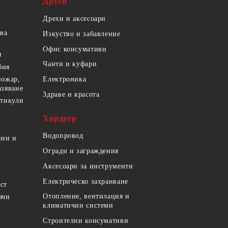
Други
Дрехи и аксесоари
ова
Изкуство и забавление
Офис консумативи
и
Чанти и куфари
бия
пожар,
Електроника
азяване
Здраве и красота
ртикули
Хардуер
Водопровод
ини и
Огради и заграждения
Аксесоари за инструменти
Електрическо захранване
ст
Отопление, вентилация и
ачи
климатични системи
Строителни консумативи