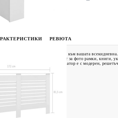
РАКТЕРИСТИКИ
РЕВЮТА
е стилно и практично допълнение към вашата всекидневна. 
 и да осигури допълнителен рафт за фото рамки, книги, ук
рав и издръжлив. Шкафът за радиатор е с модерен, решетъ
а за радиатор се сглобява лесно.
ритие
1,5 см (Ш х Д х В
 80 см (Ш x Д x В)
ните ламели: 2,7 см