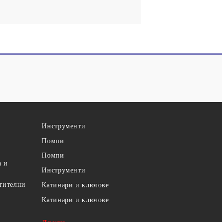
Инструменти
Помпи
Помпи
а и
Инструменти
етителни
Катинари и ключове
Катинари и ключове