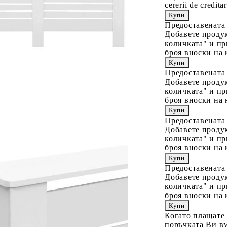
cererii de creditar
Предоставената
Добавете продук
количката" и пр
броя вноски на 
Предоставената
Добавете продук
количката" и пр
броя вноски на 
Предоставената
Добавете продук
количката" и пр
броя вноски на 
Предоставената
Добавете продук
количката" и пр
броя вноски на 
Когато плащате
поръчката Ви вм