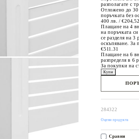
разполагате с т
Отложено до 30
поръчката без о
400 лв. / €204,5
Плащане на 4 в
на поръчката си
се разделя на 3
оскъпяване. За 
€511.31
Плащане на 6 вн
разпределя в 6 
За покупки на с
ПОРЪ
Наш представител 
свърже с Вас в рам
работния ден!
284322
Оцени продукта
Сравни