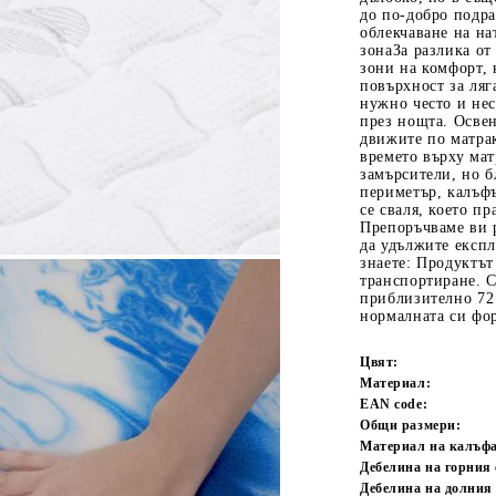
до по-добро подра
облекчаване на на
зонаЗа разлика о
зони на комфорт, 
повърхност за ляг
нужно често и нес
през нощта. Освен
движите по матрак
времето върху мат
замърсители, но 
периметър, калъфъ
се сваля, което пр
Tweet
одели
Препоръчваме ви р
да удължите експ
знаете: Продуктът
транспортиране. С
приблизително 72 ч
нормалната си фо
Цвят:
Материал:
EAN code:
Общи размери:
Материал на калъфа
Дебелина на горния 
Дебелина на долния