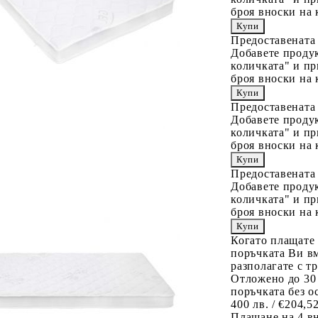
броя вноски на 
Предоставената
Добавете продук
количката" и пр
броя вноски на 
Предоставената
Добавете продук
количката" и пр
броя вноски на 
Предоставената
Добавете продук
количката" и пр
броя вноски на 
Когато плащате
поръчката Ви вм
разполагате с т
Отложено до 30
поръчката без о
400 лв. / €204,5
Плащане на 4 в