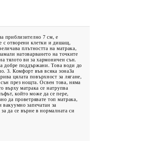
на приблизително 7 см, е
 е с отворени клетки и дишащ,
величава плътността на матрака,
 намали натоварването на точките
на тялото ви за хармоничен сън.
 са добре поддържани. Това води до
о. 3. Комфорт във всяка зонаЗа
рива цялата повърхност за лягане,
 сън през нощта. Освен това, няма
то върху матрака се натрупва
ъфът, който може да се пере,
вно да проветрявате топ матрака,
и вакуумно запечатан за
 за да се върне в нормалната си