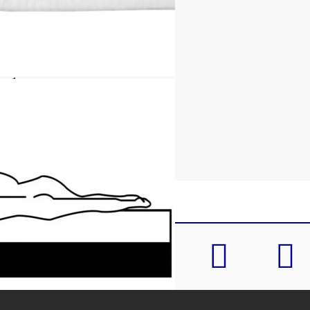
лиестер + 61% жарсе
см (Д x Ш x Деб)
а: 1 см
а: 1 см