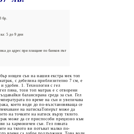
олейбол
3 бр.
ка: 5 до 9 дни
вка до адрес при плащане по банков път
обър нощен сън на нашия екстра мек топ
матрак, с дебелина приблизително 7 см, е
и удобен. 1. Технология с гел
гел пяна, този топ матрак е с отворени
ъздавайки балансирана среда за сън. Гел
емпературата по време на сън и увеличава
рака, което води до по-възстановяваща се
блекчаване на натискаТоперът може да
ето на точките на натиск върху тялото.
трак може да се приспособи прецизно към
 ви за хармоничен сън. Гел пяната
тите на тялото ви потъват малко по-
ото време са добре поддържани. Това води