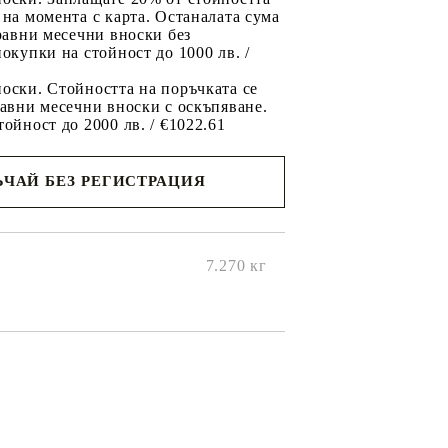
 на момента с карта. Останалата сума
 равни месечни вноски без
покупки на стойност до 1000 лв. /
оски. Стойността на поръчката се
равни месечни вноски с оскъпяване.
тойност до 2000 лв. / €1022.61
ЧАЙ БЕЗ РЕГИСТРАЦИЯ
ще се
ките на
7.270
кг