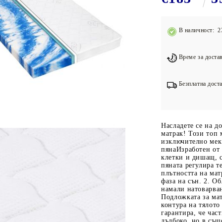
Подложки за фитнес уреди
В
Лостове за набиране
В наличност: 2
Силови кули
Йога и пилатес
Време за достав
Безплатна доста
Насладете се на д
матрак! Този топ 
изключително мек 
пянаИзработен от 
клетки и дишащ, с
пяната регулира т
плътността на мат
фаза на сън. 2. О
намали натоварван
Подложката за ма
контура на тялото
гарантира, че час
дълбоко, но в същ