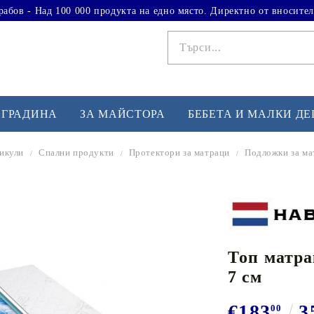
рабов - Над 100 000 продукта на едно място. Директно от вносител
 ГРАДИНА
ЗА МАЙСТОРА
БЕБЕТА И МАЛКИ Д
тикули
Спални продукти
Протектори за матраци
Подложки за ма
ФИТНЕС УПРАЖНЕНИЯ
А
Вдигане на тежести
Б
Кардио
Бо
любимци
Топ матрак
Йога и пилатес
Бе
7 см
Лежанки за упражнения
Хо
Тренажори за баланс
О
€183
3
00