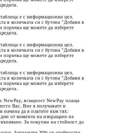
кредита.
 таблица е с информационна цел.
та в количката си с бутона "Добави в
и поръчка ще можете да изберете
кредита.
 таблица е с информационна цел.
та в количката си с бутона "Добави в
и поръчка ще можете да изберете
кредита.
 таблица е с информационна цел.
та в количката си с бутона "Добави в
и поръчка ще можете да изберете
кредита.
 с NewPay, всъщност NewPay плаща
есто Вас. Вие я получавате и
ри начина да я платите към тях:
 дни от момента на изпращане на
скъпяване. За покупки на стойност до
2
носки. Заплащате 20% от стойността