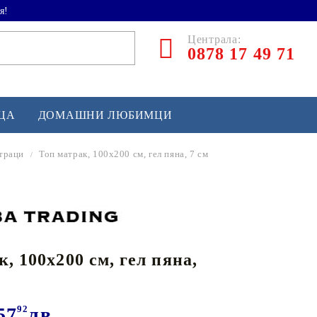
я!
Централа:
0878 17 49 71
ЕЦА
ДОМАШНИ ЛЮБИМЦИ
траци
Топ матрак, 100x200 см, гел пяна, 7 см
ТЛЕТИКА
аскетбол
кс и бойни изкуства
, 100x200 см, гел пяна,
йзбол и софтбол
кей и лакрос
сновно спортно оборудване
57
92
лв.