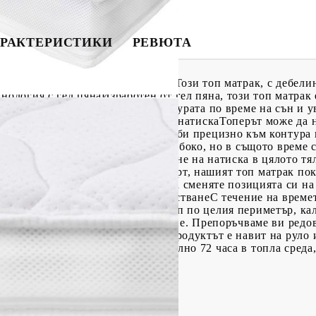
РАКТЕРИСТИКИ
РЕВЮТА
на нашия екстра мек топ матрак! Този топ матрак, с дебели
хнология с гел пянаИзработен от гел пяна, този топ матрак
ън. Гел пяната регулира температурата по време на сън и у
се фаза на сън. 2. Облекчаване на натискаТоперът може да
та за матрак може да се приспособи прецизно към контура 
на тялото ви потъват малко по-дълбоко, но в същото време
ния стълб и по-голямо облекчаване на натиска в цялото тял
аци с ограничени зони на комфорт, нашият топ матрак пок
е е нужно често и несъзнателно да сменяте позицията си на
жите по матрака. 4. Лесен за почистванеС течение на време
о благодарение на практичния цип по целия периметър, кал
ви топ матрака лесен за почистване. Препоръчваме ви редо
му живот. Полезно е да знаете: Продуктът е навит на руло 
дуктът се нуждае от приблизително 72 часа в топла среда,