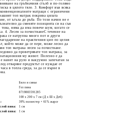
вняване на гръбначния стълб и по-голямо
тиска в цялото тяло. 3. Комфорт във всяка
т конвенционалните матраци с ограничени
нашият топ матрак покрива цялата
ане, от ъгъла до ръба. По този начин не е
ъзнателно да сменяте позицията си на сън
 това, няма да има повече шум, когато се
а. 4. Лесен за почистванеС течение на
рака се натрупва много пот и други
благодарение на практичния цип по целия
т, който може да се пере, може лесно да
ави топ матрака лесен за почистване.
едовно да проветрявате топ матрака, за
лоатационния му живот. Полезно е да
 е навит на руло и вакуумно запечатан за
лед отваряне продуктът се нуждае от
аса в топла среда, за да се върне в
рма.
Бяло и синьо
Гел пяна
8719883591285
100 x 200 x 7 см (Д x Ш x Деб)
:
39% полиестер + 61% жарсе
слой пяна:
1 см
 слой пяна:
1 см