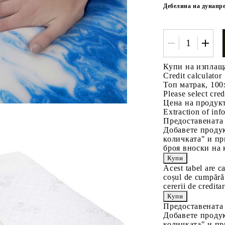
Дебелина на дунапр
Купи на изплащ
Credit calculator
Топ матрак, 100
Please select cred
Цена на продукт
Extraction of info
Предоставената
Добавете продук
количката" и пр
броя вноски на 
Acest tabel are c
coșul de cumpărăt
cererii de creditar
Предоставената
Добавете продук
количката" и пр