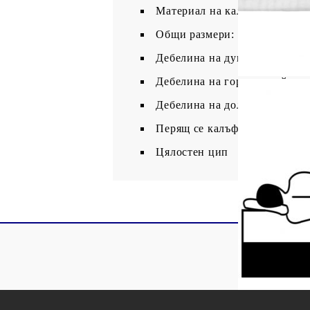
Материал на калъфа: 39% по
Общи размери: 100 x 200 x 7 
Дебелина на дунапрена: 5 см
Дебелина на горния слой пян
Дебелина на долния слой пян
Перящ се калъф
Цялостен цип