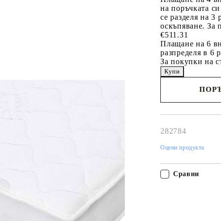
на поръчката си
се разделя на 3
оскъпяване. За 
€511.31
Плащане на 6 вн
разпределя в 6 
За покупки на с
ПОРЪ
Наш представител 
свърже с Вас в рам
работния ден!
282784
Оцени продукта
Сравни