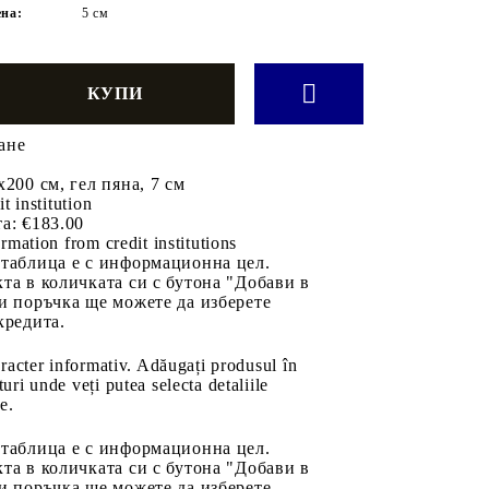
ена:
5 см
ане
x200 см, гел пяна, 7 см
it institution
а:
€183.00
rmation from credit institutions
 таблица е с информационна цел.
та в количката си с бутона "Добави в
и поръчка ще можете да изберете
кредита.
aracter informativ. Adăugați produsul în
uri unde veți putea selecta detaliile
e.
 таблица е с информационна цел.
та в количката си с бутона "Добави в
и поръчка ще можете да изберете