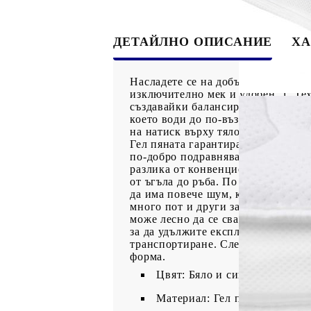
ДЕТАЙЛНО ОПИСАНИЕ
ХА
Насладете се на добър нощен сън 
изключително мек и удобен. 1. Те
създавайки балансирана среда за с
което води до по-възстановяваща 
на натиск върху тялото. Подложка
Гел пяната гарантира, че частите 
по-добро подравняване на гръбнач
разлика от конвенционалните матр
от ъгъла до ръба. По този начин н
да има повече шум, когато се дви
много пот и други замърсители, н
може лесно да се сваля, което пра
за да удължите експлоатационния 
транспортиране. След отваряне про
форма.
Цвят: Бяло и синьо
Материал: Гел пяна