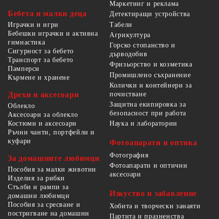
Маркетинг и реклама
Бебета и малки деца
Детектиращи устройства
Табели
Играчки и игри
Бебешки играчки и активна
Агрикултура
гимнастика
Горско стопанство и
Сигурност за бебето
дърводобив
Транспорт за бебето
Фризьорство и козметика
Памперси
Промишлено съхранение
Кърмене и хранене
Колички и контейнери за
Дрехи и аксесоари
почистване
Защитна екипировка за
Облекло
безопасност при работа
Аксесоари за облекло
Костюми и аксесоари
Наука и лаборатории
Ръчни чанти, портфейли и
куфари
Фотоапарати и оптика
Фотография
За домашните любимци
Фотоапарати и оптични
Пособия за малки животни
аксесоари
Изделия за рибки
Стълби и рампи за
Изкуство и забавление
домашни любимци
Пособия за сресване и
Хобита и творчески занаяти
постригване на домашни
Партита и празненства