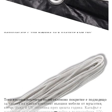
Добавете продукта в количката си с бутона "Добави в
количката" и при поръчка ще можете да изберете броя
вноски на кредита.
Когато плащате с NewPay, всъщност NewPay плаща
поръчката Ви вместо Вас. Вие я получавате и
разполагате с три начина да я платите към тях:
Отложено до 30 дни от момента на изпращане на
поръчката без оскъпяване. За покупки на стойност до
400 лв. / €204,52
Плащане на 4 вноски. Заплащате 20% от стойността на
поръчката си на момента с карта. Останалата сума се
разделя на 3 равни месечни вноски без оскъпяване. За
покупки на стойност до 1000 лв. / €511.31
Плащане на 6 вноски. Стойността на поръчката се
разпределя в 6 равни месечни вноски с оскъпяване. За
покупки на стойност до 2000 лв. / €1022.61
Това висококачествено полиетиленово покритие е подходящо
за защита на вашия комплект външни мебели от мръсотия,
вятър, дъжд и UV светлина през цялата година. Калъфът е
изработен от здрав полиетилен, който е водоустойчив, UV-