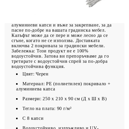
външни мебели от мръсотия, вятър, дъжд и UV
светлина през цялата година. Калъфът е
изработен от здрав полиетилен, който е
водоустойчив, UV-устойчив, издръжлив. Има 8
алуминиеви капси и въже за закрепване, за да
пасне по-добре на вашата градинска мебел.
Калъфът може да се пере и може лесно да се
сгъне, когато не се използва. Доставката
включва 2 покривала за градински мебели.
Забележка: Този продукт не е 100%
водоустойчив. Затова ви препоръчваме да го
третирате с водоустойчив спрей за по-добра
водоустойчива функция.
Цвят: Черен
Материал: PE (полиетилен) покривало +
алуминиева капса
Размери: 250 x 210 x 90 см (Д x Ш x В)
Тегло на плата: 90 г/м²
С 8 капси
Водоустойчиво, издръжливо и UV-