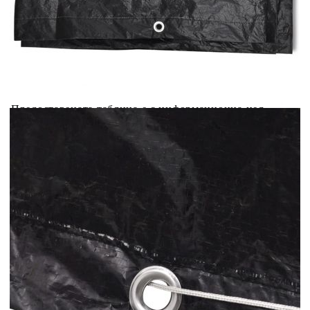
Добавете продукта в количката си с бутона "Добави в
количката" и при поръчка ще можете да изберете броя
вноски на кредита.
Acest tabel are caracter informativ. Adăugați produsul în
coșul de cumpărături unde veți putea selecta detaliile
cererii de creditare.
Предоставената таблица е с информационна цел.
Добавете продукта в количката си с бутона "Добави в
количката" и при поръчка ще можете да изберете броя
вноски на кредита.
Предоставената таблица е с информационна цел.
Добавете продукта в количката си с бутона "Добави в
количката" и при поръчка ще можете да изберете броя
вноски на кредита.
Предоставената таблица е с информационна цел.
Добавете продукта в количката си с бутона "Добави в
количката" и при поръчка ще можете да изберете броя
вноски на кредита.
Предоставената таблица е с информационна цел.