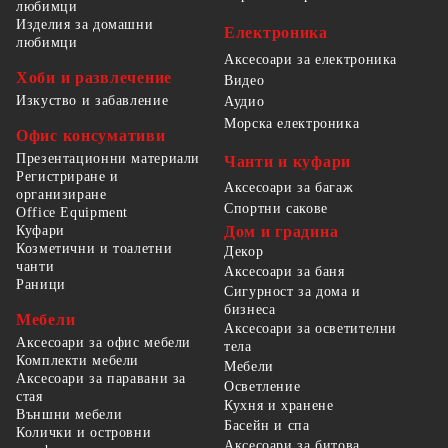
любимци
Изделия за домашни
Електроника
любимци
Аксесоари за електроника
Хоби и развлечение
Видео
Изкуство и забавление
Аудио
Морска електроника
Офис консумативи
Презентационни материали
Чанти и куфари
Регистриране и
Аксесоари за багаж
организиране
Спортни сакове
Office Equipment
Куфари
Дом и градина
Козметични и тоалетни
Декор
чанти
Аксесоари за баня
Раници
Сигурност за дома и
бизнеса
Мебели
Аксесоари за осветителни
Аксесоари за офис мебели
тела
Комплекти мебели
Мебели
Аксесоари за паравани за
Осветление
стая
Кухня и хранене
Външни мебели
Басейн и спа
Колички и островни
Аксесоари за битова