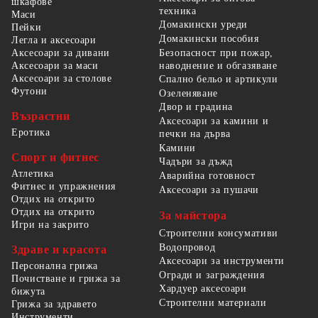
шкафове
техника
Маси
Домакински уреди
Пейки
Домакински пособия
Легла и аксесоари
Безопасност при пожар,
Аксесоари за дивани
наводнение и обгазяване
Аксесоари за маси
Аксесоари за столове
Спално бельо и артикули
Футони
Озеленяване
Двор и градина
Възрастни
Аксесоари за камини и
Еротика
печки на дърва
Камини
Спорт и фитнес
Чадъри за дъжд
Атлетика
Аварийна готовност
Фитнес и упражнения
Аксесоари за пушачи
Отдих на открито
Отдих на открито
За майстора
Игри на закрито
Строителни консумативи
Водопровод
Здраве и красота
Аксесоари за инструменти
Персонална грижа
Огради и заграждения
Почистване и грижа за
Хардуер аксесоари
бижута
Строителни материали
Грижа за здравето
Инструменти