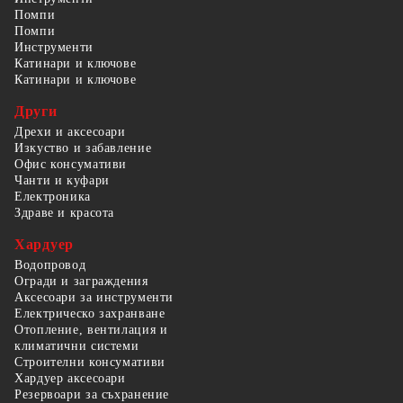
Помпи
Помпи
Инструменти
Катинари и ключове
Катинари и ключове
Други
Дрехи и аксесоари
Изкуство и забавление
Офис консумативи
Чанти и куфари
Електроника
Здраве и красота
Хардуер
Водопровод
Огради и заграждения
Аксесоари за инструменти
Електрическо захранване
Отопление, вентилация и
климатични системи
Строителни консумативи
Хардуер аксесоари
Резервоари за съхранение