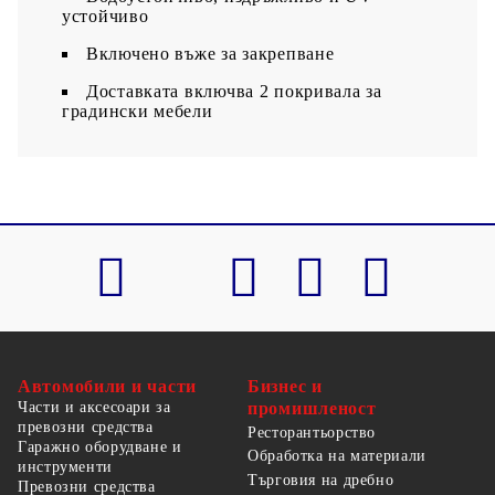
устойчиво
Включено въже за закрепване
Доставката включва 2 покривала за
градински мебели
Автомобили и части
Бизнес и
Части и аксесоари за
промишленост
превозни средства
Ресторантьорство
Гаражно оборудване и
Обработка на материали
инструменти
Търговия на дребно
Превозни средства