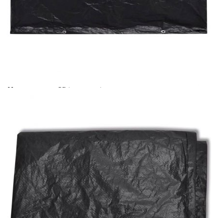
Време за доставка: 5 до 9 дни
Безплатна доставка до адрес при плащане по банков път
Цвят:
Черен
Материал:
PE (полиетилен) покривало + алуминиева капса
Размери:
250 x 210 x 90 см (Д x Ш x В)
EAN code:
8719883809588
Тегло на плата:
90 г/м²
Купи на изплащане
Credit calculator
Покривала за градински мебели 2 бр 8 капси
250x210x90 см
Please select credit institution
Цена на продукта:
€47.00
Extraction of information from credit institutions
Предоставената таблица е с информационна цел.