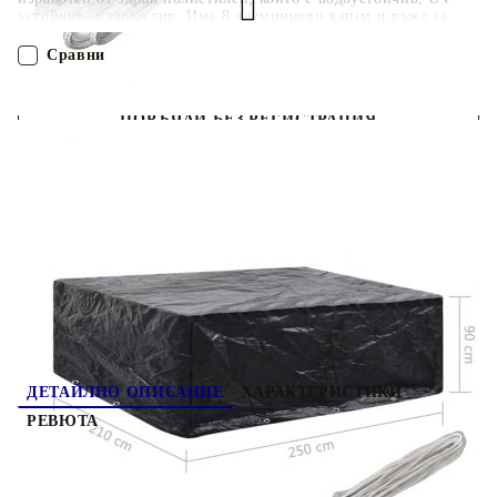
устойчив, издръжлив. Има 8 алуминиеви капси и въже за
закрепване, за да пасне по-добре на вашата градинска мебел.
Калъфът може да се пере и може лесно да се сгъне, когато не
Сравни
се използва. Доставката включва 2 покривала за градински
мебели. Забележка: Този продукт не е 100% водоустойчив.
Затова ви препоръчваме да го третирате с водоустойчив
ПОРЪЧАЙ БЕЗ РЕГИСТРАЦИЯ
спрей за по-добра водоустойчива функция.
Наш представител ще се свърже с Вас в рамките на работния ден!
279132
2.680
кг
Оцени продукта
ДЕТАЙЛНО ОПИСАНИЕ
ХАРАКТЕРИСТИКИ
РЕВЮТА
Това висококачествено полиетиленово покритие
е подходящо за защита на вашия комплект