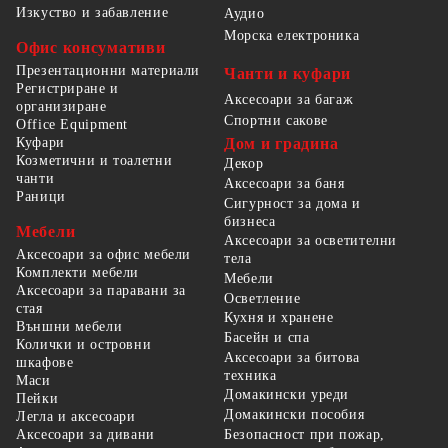
Изкуство и забавление
Аудио
Морска електроника
Офис консумативи
Презентационни материали
Чанти и куфари
Регистриране и
Аксесоари за багаж
организиране
Спортни сакове
Office Equipment
Куфари
Дом и градина
Козметични и тоалетни
Декор
чанти
Аксесоари за баня
Раници
Сигурност за дома и
бизнеса
Мебели
Аксесоари за осветителни
Аксесоари за офис мебели
тела
Комплекти мебели
Мебели
Аксесоари за паравани за
Осветление
стая
Кухня и хранене
Външни мебели
Басейн и спа
Колички и островни
Аксесоари за битова
шкафове
техника
Маси
Домакински уреди
Пейки
Домакински пособия
Легла и аксесоари
Безопасност при пожар,
Аксесоари за дивани