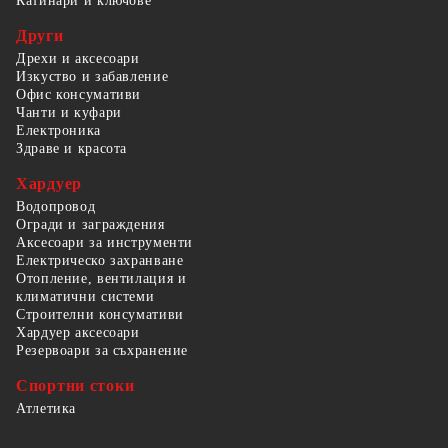
Катинари и ключове
Други
Дрехи и аксесоари
Изкуство и забавление
Офис консумативи
Чанти и куфари
Електроника
Здраве и красота
Хардуер
Водопровод
Огради и заграждения
Аксесоари за инструменти
Електрическо захранване
Отопление, вентилация и
климатични системи
Строителни консумативи
Хардуер аксесоари
Резервоари за съхранение
Спортни стоки
Атлетика