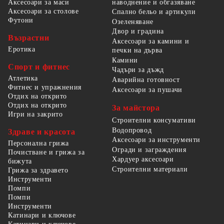
наводнение и обгазяване
Аксесоари за маси
Аксесоари за столове
Спално бельо и артикули
Футони
Озеленяване
Двор и градина
Възрастни
Аксесоари за камини и
Еротика
печки на дърва
Камини
Спорт и фитнес
Чадъри за дъжд
Атлетика
Аварийна готовност
Фитнес и упражнения
Аксесоари за пушачи
Отдих на открито
Отдих на открито
За майстора
Игри на закрито
Строителни консумативи
Водопровод
Здраве и красота
Аксесоари за инструменти
Персонална грижа
Огради и заграждения
Почистване и грижа за
Хардуер аксесоари
бижута
Строителни материали
Грижа за здравето
Инструменти
Помпи
Помпи
Инструменти
Катинари и ключове