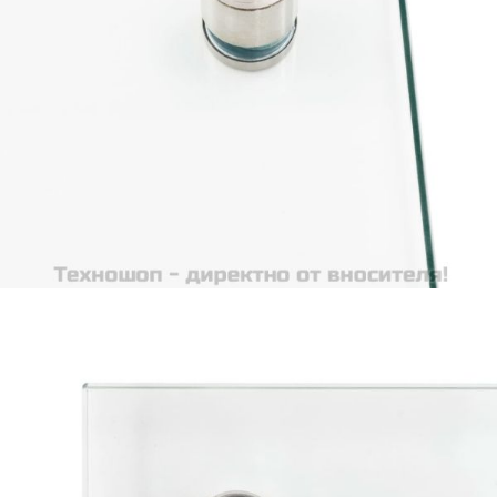
Време за доставка: 5 до 9 дни
Безплатна доставка до адрес при плащане по банков път
Цвят:
Прозрачен
Материал:
Закалено стъкло
Размери:
80 x 40 см (Д x Ш)
EAN code:
8718475798309
Дебелина:
6 мм
Купи на изплащане
Credit calculator
Кухненски гръб, прозрачен, 80x40 см, закалено стъкло
Please select credit institution
Цена на продукта:
€28.00
Extraction of information from credit institutions
Предоставената таблица е с информационна цел.
Добавете продукта в количката си с бутона "Добави в