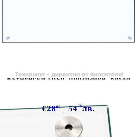
Tweet
Сподели
Кухненски гръб, прозрачен, 80x40
см, закалено стъкло
€28
54
76
лв.
00
В наличност: 200 бр.