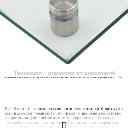
количката" и при поръчка ще можете да изберете броя
вноски на кредита.
Когато плащате с NewPay, всъщност NewPay плаща
поръчката Ви вместо Вас. Вие я получавате и
разполагате с три начина да я платите към тях:
Отложено до 30 дни от момента на изпращане на
поръчката без оскъпяване. За покупки на стойност до
400 лв. / €204,52
Плащане на 4 вноски. Заплащате 20% от стойността на
поръчката си на момента с карта. Останалата сума се
разделя на 3 равни месечни вноски без оскъпяване. За
покупки на стойност до 1000 лв. / €511.31
Плащане на 6 вноски. Стойността на поръчката се
разпределя в 6 равни месечни вноски с оскъпяване. За
покупки на стойност до 2000 лв. / €1022.61
Изработен от закалено стъкло, този кухненски гръб ще служи
като надежден предпазител от пръски и ще бъде декоративно
и практично допълнение към интериора на вашата кухня.
Закаленото стъкло е устойчиво на топлина, което гарантира
вашата безопасност по време на готвене. Освен това е по-