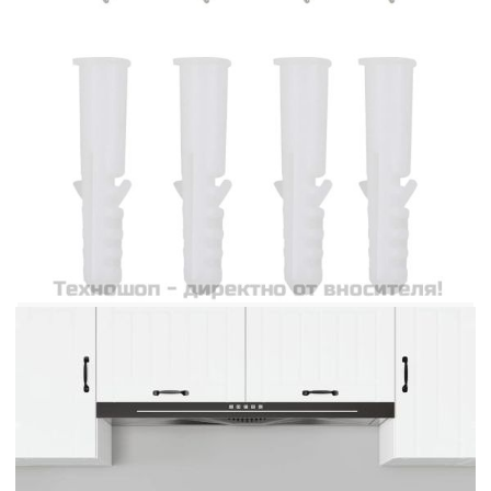
допълнение към интериора на вашата кухня.
Закаленото стъкло е устойчиво на топлина,
което гарантира вашата безопасност по време на
готвене. Освен това е по-устойчиво на
надраскване от нормалното стъкло, което го
прави лесно за поддържане чисто и
неизискващо поддръжка. Можете да му се
наслаждавате за много години напред. С
включените монтажни материали можете лесно
и сигурно да монтирате и фиксирате
кухненския гръб. Забележка: Стъклото е
тествано на 240 градуса. Не препоръчваме да се
използва с открита газова печка.
Цвят: Прозрачен
Размери: 80 x 40 см (Д x Ш)
Дебелина: 6 мм
Материал: Закалено стъкло
Лесен за почистване
Предпазва от пръски от мазнина