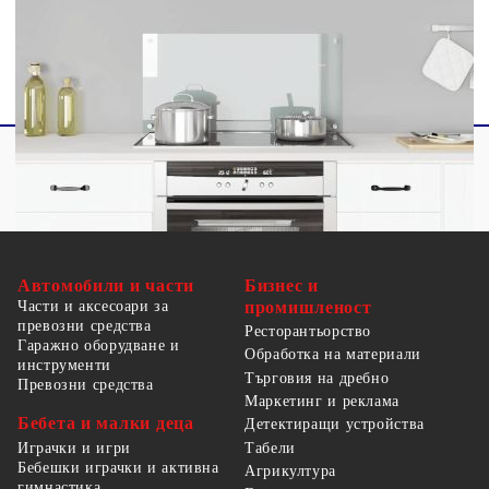
Монтажнитe материали са включени
Автомобили и части
Бизнес и
Части и аксесоари за
промишленост
превозни средства
Ресторантьорство
Гаражно оборудване и
Обработка на материали
инструменти
Търговия на дребно
Превозни средства
Маркетинг и реклама
Бебета и малки деца
Детектиращи устройства
Табели
Играчки и игри
Бебешки играчки и активна
Агрикултура
гимнастика