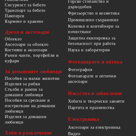
Горско стопанство и
Сигурност за бебето
дърводобив
Транспорт за бебето
Фризьорство и козметика
Памперси
Промишлено съхранение
Кърмене и хранене
Колички и контейнери за
Дрехи и аксесоари
почистване
Защитна екипировка за
Облекло
безопасност при работа
Аксесоари за облекло
Костюми и аксесоари
Наука и лаборатории
Ръчни чанти, портфейли и
куфари
Фотоапарати и оптика
Фотография
За домашните любимци
Фотоапарати и оптични
Пособия за малки животни
аксесоари
Изделия за рибки
Стълби и рампи за
Изкуство и забавление
домашни любимци
Пособия за сресване и
Хобита и творчески занаяти
постригване на домашни
Партита и празненства
любимци
Изделия за домашни
Електроника
любимци
Аксесоари за електроника
Хоби и развлечение
Видео