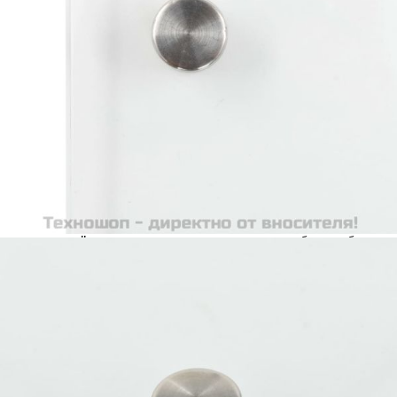
количката" и при поръчка ще можете да изберете броя
вноски на кредита.
Acest tabel are caracter informativ. Adăugați produsul în
coșul de cumpărături unde veți putea selecta detaliile
cererii de creditare.
Предоставената таблица е с информационна цел.
Добавете продукта в количката си с бутона "Добави в
количката" и при поръчка ще можете да изберете броя
вноски на кредита.
Предоставената таблица е с информационна цел.
Добавете продукта в количката си с бутона "Добави в
количката" и при поръчка ще можете да изберете броя
вноски на кредита.
Предоставената таблица е с информационна цел.
Добавете продукта в количката си с бутона "Добави в
количката" и при поръчка ще можете да изберете броя
вноски на кредита.
Предоставената таблица е с информационна цел.
Добавете продукта в количката си с бутона "Добави в