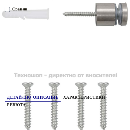
устойчиво на надраскване от нормалното стъкло, което го
прави лесно за поддържане чисто и неизискващо поддръжка.
Сравни
Можете да му се наслаждавате за много години напред. С
включените монтажни материали можете лесно и сигурно да
монтирате и фиксирате кухненския гръб. Забележка:
ПОРЪЧАЙ БЕЗ РЕГИСТРАЦИЯ
Стъклото е тествано на 240 градуса. Не препоръчваме да се
използва с открита газова печка.
Наш представител ще се свърже с Вас в рамките на работния ден!
249469
5.450
кг
Оцени продукта
ДЕТАЙЛНО ОПИСАНИЕ
ХАРАКТЕРИСТИКИ
РЕВЮТА
Изработен от закалено стъкло, този кухненски
гръб ще служи като надежден предпазител от
пръски и ще бъде декоративно и практично