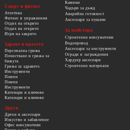
Камини
Спорт и фитнес
Чадъри за дъжд
Атлетика
Аварийна готовност
Фитнес и упражнения
Аксесоари за пушачи
Отдих на открито
Отдих на открито
За майстора
Игри на закрито
Строителни консумативи
Водопровод
Здраве и красота
Аксесоари за инструменти
Персонална грижа
Огради и заграждения
Почистване и грижа за
Хардуер аксесоари
бижута
Строителни материали
Грижа за здравето
Инструменти
Помпи
Помпи
Инструменти
Катинари и ключове
Катинари и ключове
Други
Дрехи и аксесоари
Изкуство и забавление
Офис консумативи