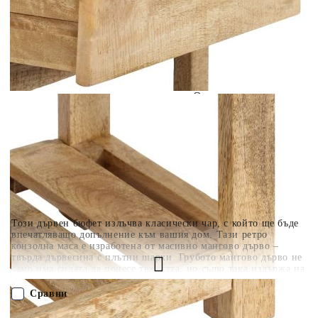
Когато плащате с NewPay, всъщност NewPay плаща
поръчката Ви вместо Вас. Вие я получавате и
разполагате с три начина да я платите към тях:
Отложено до 30 дни от момента на изпращане на
поръчката без оскъпяване. За покупки на стойност до
400 лв. / €204,52
Плащане на 4 вноски. Заплащате 20% от стойността на
поръчката си на момента с карта. Останалата сума се
разделя на 3 равни месечни вноски без оскъпяване. За
покупки на стойност до 1000 лв. / €511.31
Плащане на 6 вноски. Стойността на поръчката се
разпределя в 6 равни месечни вноски с оскъпяване. За
покупки на стойност до 2000 лв. / €1022.61
Този дървен бюфет излъчва класически чар, с който ще бъде
впечатляващо допълнение към вашия дом. Тази ретро
конзолна маса е изработена от масивно мангово дърво –
твърда дървесина с плътни шарки. Грубото мангово дърво не
само има силата да понесе тежестта, но също така издържа на
износване във времето. В резултат на това тази странична
маса е много стабилна, издръжлива и привличаща
Сравни
вниманието. Висококачествената изработка и елегантните
дървесни шарки правят всяка от нашите холни маси