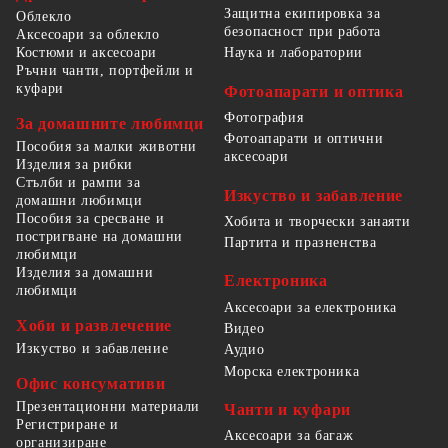
Защитна екипировка за
Облекло
безопасност при работа
Аксесоари за облекло
Костюми и аксесоари
Наука и лаборатории
Ръчни чанти, портфейли и
куфари
Фотоапарати и оптика
Фотография
За домашните любимци
Фотоапарати и оптични
Пособия за малки животни
аксесоари
Изделия за рибки
Стълби и рампи за
Изкуство и забавление
домашни любимци
Пособия за сресване и
Хобита и творчески занаяти
постригване на домашни
Партита и празненства
любимци
Изделия за домашни
Електроника
любимци
Аксесоари за електроника
Хоби и развлечение
Видео
Изкуство и забавление
Аудио
Морска електроника
Офис консумативи
Презентационни материали
Чанти и куфари
Регистриране и
Аксесоари за багаж
организиране