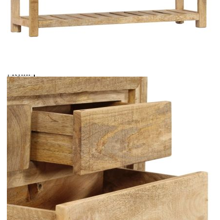
coșul de cumpărături unde veți putea selecta detaliile
cererii de creditare.
Предоставената таблица е с информационна цел.
Добавете продукта в количката си с бутона "Добави в
количката" и при поръчка ще можете да изберете броя
вноски на кредита.
Предоставената таблица е с информационна цел.
Добавете продукта в количката си с бутона "Добави в
количката" и при поръчка ще можете да изберете броя
вноски на кредита.
Предоставената таблица е с информационна цел.
Добавете продукта в количката си с бутона "Добави в
количката" и при поръчка ще можете да изберете броя
вноски на кредита.
Предоставената таблица е с информационна цел.
Добавете продукта в количката си с бутона "Добави в
количката" и при поръчка ще можете да изберете броя
вноски на кредита.