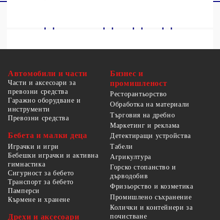
Автомобили и части
Бизнес и
Части и аксесоари за
промишленост
превозни средства
Ресторантьорство
Гаражно оборудване и
Обработка на материали
инструменти
Търговия на дребно
Превозни средства
Маркетинг и реклама
Бебета и малки деца
Детектиращи устройства
Табели
Играчки и игри
Бебешки играчки и активна
Агрикултура
гимнастика
Горско стопанство и
Сигурност за бебето
дърводобив
Транспорт за бебето
Фризьорство и козметика
Памперси
Промишлено съхранение
Кърмене и хранене
Колички и контейнери за
Дрехи и аксесоари
почистване