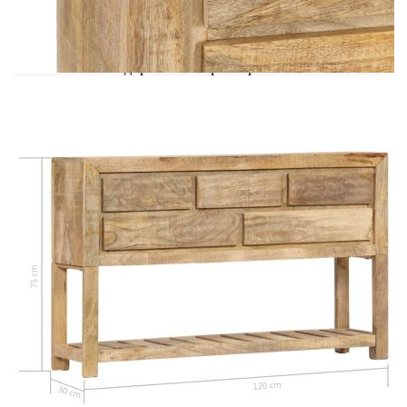
също така издържа на износване във времето. В
резултат на това тази странична маса е много
стабилна, издръжлива и привличаща
вниманието. Висококачествената изработка и
елегантните дървесни шарки правят всяка от
нашите холни маси отличителна и малко по-
различна от останалите. Освен това този
античен шкаф с чекмеджета разполага с 5
чекмеджета и 1 рафт, осигуряващи просторно
място за съхранение на вашите дрехи, книги,
както и различни други вещи. Важна забележка:
Цветовете и шарките на дървото варират, което
прави всяка от нашите холни маси уникална;
доставката е на случаен принцип.
Материал: Мангово дърво масив с
естествен финиш
Размери: 120 x 30 x 75 см (Ш x Д x В)
С 5 чекмеджета и 1 рафт