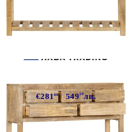
Tweet
Сподели
Бюфет, 120x30x75 см, манго масив
€281
549
59
лв.
00
В наличност: 59 бр.
Време за доставка: 5 до 9 дни