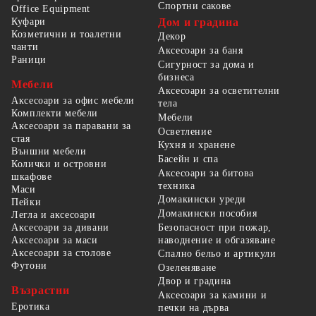
Спортни сакове
Office Equipment
Куфари
Дом и градина
Козметични и тоалетни
Декор
чанти
Аксесоари за баня
Раници
Сигурност за дома и
бизнеса
Мебели
Аксесоари за осветителни
Аксесоари за офис мебели
тела
Комплекти мебели
Мебели
Аксесоари за паравани за
Осветление
стая
Кухня и хранене
Външни мебели
Басейн и спа
Колички и островни
Аксесоари за битова
шкафове
техника
Маси
Домакински уреди
Пейки
Домакински пособия
Легла и аксесоари
Безопасност при пожар,
Аксесоари за дивани
наводнение и обгазяване
Аксесоари за маси
Аксесоари за столове
Спално бельо и артикули
Футони
Озеленяване
Двор и градина
Възрастни
Аксесоари за камини и
Еротика
печки на дърва