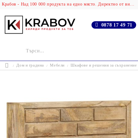
Крабов - Над 100 000 продукта на едно място. Директно от вносителя!
0878 17 49 71
Дом и градина
Мебели
Шкафове и решения за съхранение