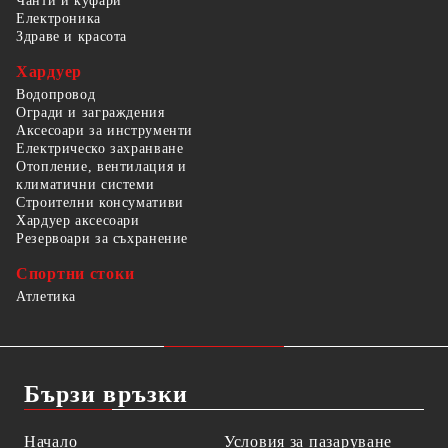
Чанти и куфари
Електроника
Здраве и красота
Хардуер
Водопровод
Огради и заграждения
Аксесоари за инструменти
Електрическо захранване
Отопление, вентилация и
климатични системи
Строителни консумативи
Хардуер аксесоари
Резервоари за съхранение
Спортни стоки
Атлетика
Бързи връзки
Начало
Условия за пазаруване