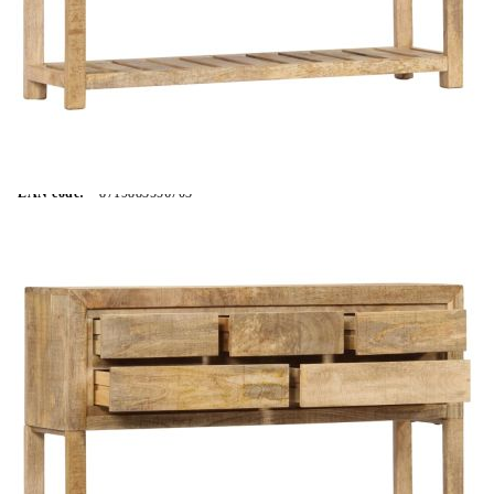
Безплатна доставка до адрес при плащане по банков път
Материал:
Мангово дърво масив с естествен финиш
Размери:
120 x 30 x 75 см (Ш x Д x В)
EAN code:
8719883556703
Купи на изплащане
Credit calculator
Бюфет, 120x30x75 см, манго масив
Please select credit institution
Цена на продукта:
€281.00
Extraction of information from credit institutions
Предоставената таблица е с информационна цел.
Добавете продукта в количката си с бутона "Добави в
количката" и при поръчка ще можете да изберете броя
вноски на кредита.
Acest tabel are caracter informativ. Adăugați produsul în