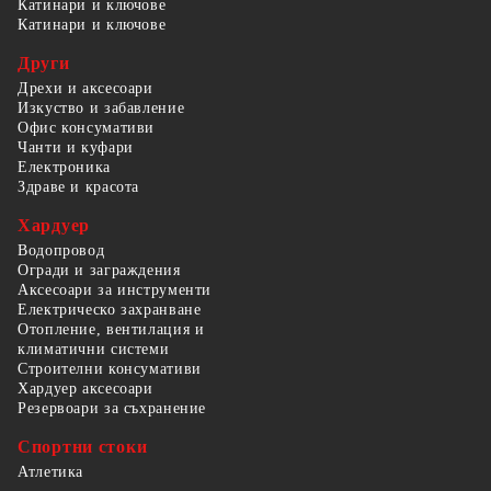
Катинари и ключове
Катинари и ключове
Други
Дрехи и аксесоари
Изкуство и забавление
Офис консумативи
Чанти и куфари
Електроника
Здраве и красота
Хардуер
Водопровод
Огради и заграждения
Аксесоари за инструменти
Електрическо захранване
Отопление, вентилация и
климатични системи
Строителни консумативи
Хардуер аксесоари
Резервоари за съхранение
Спортни стоки
Атлетика