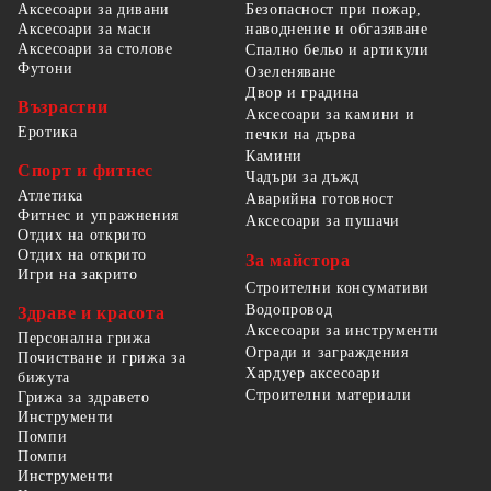
Безопасност при пожар,
Аксесоари за дивани
наводнение и обгазяване
Аксесоари за маси
Аксесоари за столове
Спално бельо и артикули
Футони
Озеленяване
Двор и градина
Възрастни
Аксесоари за камини и
Еротика
печки на дърва
Камини
Спорт и фитнес
Чадъри за дъжд
Атлетика
Аварийна готовност
Фитнес и упражнения
Аксесоари за пушачи
Отдих на открито
Отдих на открито
За майстора
Игри на закрито
Строителни консумативи
Водопровод
Здраве и красота
Аксесоари за инструменти
Персонална грижа
Огради и заграждения
Почистване и грижа за
Хардуер аксесоари
бижута
Строителни материали
Грижа за здравето
Инструменти
Помпи
Помпи
Инструменти