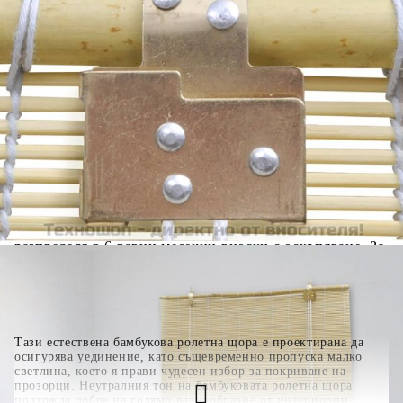
количката" и при поръчка ще можете да изберете броя
вноски на кредита.
Когато плащате с NewPay, всъщност NewPay плаща
поръчката Ви вместо Вас. Вие я получавате и
разполагате с три начина да я платите към тях:
Отложено до 30 дни от момента на изпращане на
поръчката без оскъпяване. За покупки на стойност до
400 лв. / €204,52
Плащане на 4 вноски. Заплащате 20% от стойността на
поръчката си на момента с карта. Останалата сума се
разделя на 3 равни месечни вноски без оскъпяване. За
покупки на стойност до 1000 лв. / €511.31
Плащане на 6 вноски. Стойността на поръчката се
разпределя в 6 равни месечни вноски с оскъпяване. За
покупки на стойност до 2000 лв. / €1022.61
Тази естествена бамбукова ролетна щора е проектирана да
осигурява уединение, като същевременно пропуска малко
светлина, което я прави чудесен избор за покриване на
прозорци. Неутралния тон на бамбуковата ролетна щора
подхожда добре на голямо разнообразие от интериорни