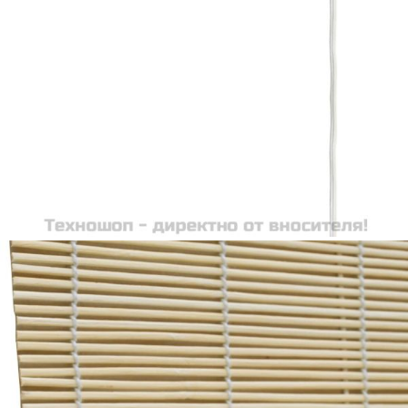
Време за доставка: 5 до 9 дни
Безплатна доставка до адрес при плащане по банков път
Цвят:
Естествен
Материал:
Бамбук
Размери:
80 x 220 см (Ш x В)
EAN code:
8718475591214
Грижа и поддръжка:
Почиствайте с кърпа или четка за прах
Купи на изплащане
Credit calculator
Бамбукова ролетна щора, 80x220 см, естетвен цвят
Please select credit institution
Цена на продукта:
€24.00
Extraction of information from credit institutions
Предоставената таблица е с информационна цел.
Добавете продукта в количката си с бутона "Добави в