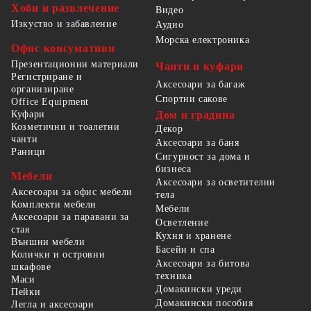
Хоби и развлечение
Видео
Изкуство и забавление
Аудио
Морска електроника
Офис консумативи
Презентационни материали
Чанти и куфари
Регистриране и
Аксесоари за багаж
организиране
Спортни сакове
Office Equipment
Куфари
Дом и градина
Козметични и тоалетни
Декор
чанти
Аксесоари за баня
Раници
Сигурност за дома и
бизнеса
Мебели
Аксесоари за осветителни
Аксесоари за офис мебели
тела
Комплекти мебели
Мебели
Аксесоари за паравани за
Осветление
стая
Кухня и хранене
Външни мебели
Басейн и спа
Колички и островни
Аксесоари за битова
шкафове
техника
Маси
Домакински уреди
Пейки
Домакински пособия
Легла и аксесоари