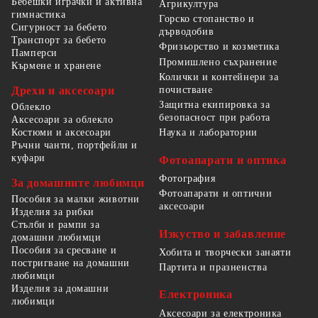
Бебешки играчки и активна
Агрикултура
гимнастика
Горско стопанство и
Сигурност за бебето
дърводобив
Транспорт за бебето
Фризьорство и козметика
Памперси
Промишлено съхранение
Кърмене и хранене
Колички и контейнери за
Дрехи и аксесоари
почистване
Защитна екипировка за
Облекло
безопасност при работа
Аксесоари за облекло
Костюми и аксесоари
Наука и лаборатории
Ръчни чанти, портфейли и
куфари
Фотоапарати и оптика
Фотография
За домашните любимци
Фотоапарати и оптични
Пособия за малки животни
аксесоари
Изделия за рибки
Стълби и рампи за
Изкуство и забавление
домашни любимци
Пособия за сресване и
Хобита и творчески занаяти
постригване на домашни
Партита и празненства
любимци
Изделия за домашни
Електроника
любимци
Аксесоари за електроника