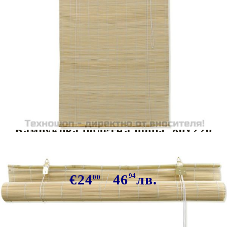
Tweet
Сподели
Бамбукова ролетна щора, 80x220
см, естетвен цвят
€24
46
94
лв.
00
В наличност: 200 бр.