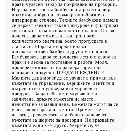
GPSR
прави чудесен избор за покриване на прозорци.
Неутралния тон на бамбуковата ролетна щора
подхожда добре на голямо разнообразие от
интериорни стилове. Техните бамбукови ламели
се държат заедно с тъкани шнурове и филтрират
светлината по много живописен начин. С тази
ролетна щора можете да контролирате
количеството светлина, което пропускате в
стаята си. Щората е изработена от
висококачествен бамбук и други материали.
Бамбуковата щора се почиства лесно с кърпа за
прах и е лесна за поставяне и работа. Моля,
проверете внимателно размера, преди да
направите покупка. ПРЕДУПРЕЖДЕНИЕ:
Малките деца могат да се удушат в примки във
въжетата за управление, верижките, лентите и
вътрешните шнурове, които управляват
продукта. За да избегнете удушаване и
заплитане, дръжте въжетата на място,
недостъпно за малки деца. Въжетата могат да се
увият около врата на детето. Преместете
леглата, креватчетата и мебелите далече от
въжетата за щорите за прозорци. Не връзвайте
въжетата едно към друго. Уверете се, че
въжетата не се усукват и не създават примка.