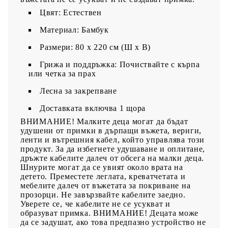
Цвят: Естествен
Материал: Бамбук
Размери: 80 x 220 см (Ш x В)
Грижа и поддръжка: Почиствайте с кърпа
или четка за прах
Лесна за закрепване
Доставката включва 1 щора
ВНИМАНИЕ! Малките деца могат да бъдат
удушени от примки в дърпащи въжета, вериги,
ленти и вътрешния кабел, който управлява този
продукт. За да избегнете удушаване и оплитане,
дръжте кабелите далеч от обсега на малки деца.
Шнурите могат да се увият около врата на
детето. Преместете леглата, креватчетата и
мебелите далеч от въжетата за покриване на
прозорци. Не завързвайте кабелите заедно.
Уверете се, че кабелите не се усукват и
образуват примка. ВНИМАНИЕ! Децата може
да се задушат, ако това предпазно устройство не