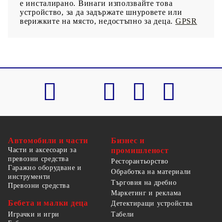
е инсталирано. Винаги използвайте това
устройство, за да задържате шнуровете или
верижките на място, недостъпно за деца.
GPSR
Автомобили и части
Бизнес и
Части и аксесоари за
промишленост
превозни средства
Ресторантьорство
Гаражно оборудване и
Обработка на материали
инструменти
Търговия на дребно
Превозни средства
Маркетинг и реклама
Бебета и малки деца
Детектиращи устройства
Табели
Играчки и игри