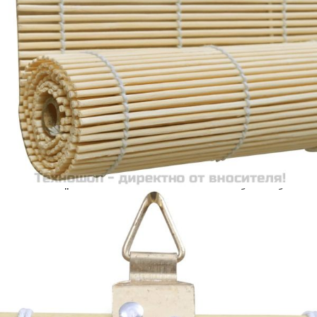
количката" и при поръчка ще можете да изберете броя
вноски на кредита.
Acest tabel are caracter informativ. Adăugați produsul în
coșul de cumpărături unde veți putea selecta detaliile
cererii de creditare.
Предоставената таблица е с информационна цел.
Добавете продукта в количката си с бутона "Добави в
количката" и при поръчка ще можете да изберете броя
вноски на кредита.
Предоставената таблица е с информационна цел.
Добавете продукта в количката си с бутона "Добави в
количката" и при поръчка ще можете да изберете броя
вноски на кредита.
Предоставената таблица е с информационна цел.
Добавете продукта в количката си с бутона "Добави в
количката" и при поръчка ще можете да изберете броя
вноски на кредита.
Предоставената таблица е с информационна цел.
Добавете продукта в количката си с бутона "Добави в