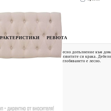
РАКТЕРИСТИКИ
РЕВЮТА
злъчва античен чар и ще бъде чудесно допълнение към дом
ие на рамката от дървен масив и извитите си крака. Дебел
ят пейката комфортна и стилна. Сглобяването е лесно.
+ рамка от дървен масив
x Д x В)
ята: 49,5 см