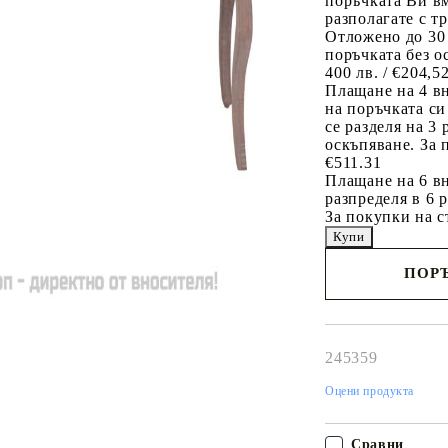
поръчката Ви вм
разполагате с т
Отложено до 30
поръчката без о
400 лв. / €204,5
Плащане на 4 в
на поръчката си
се разделя на 3
оскъпяване. За 
€511.31
Плащане на 6 вн
разпределя в 6 
За покупки на с
ПОРЪ
Наш представител 
свърже с Вас в рам
работния ден!
245359
Оцени продукта
Сравни