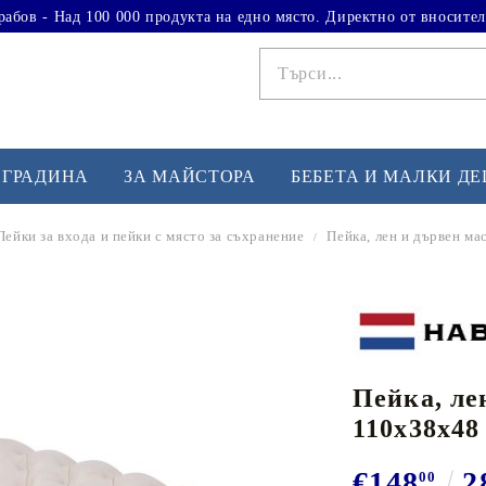
рабов - Над 100 000 продукта на едно място. Директно от вносител
 ГРАДИНА
ЗА МАЙСТОРА
БЕБЕТА И МАЛКИ Д
Пейки за входа и пейки с място за съхранение
Пейка, лен и дървен ма
ФИТНЕС УПРАЖНЕНИЯ
А
Вдигане на тежести
Б
Кардио
Бо
любимци
Пейка, ле
Йога и пилатес
Бе
110x38x48
Лежанки за упражнения
Хо
Тренажори за баланс
О
€148
2
00