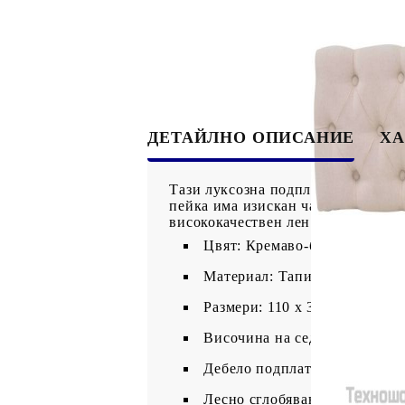
ДЕТАЙЛНО ОПИСАНИЕ
ХА
Тази луксозна подплатена пейка и
пейка има изискан чар благодарен
висококачествен лен седалка прав
Цвят: Кремаво-бял
Материал: Тапицерия от лен 
Размери: 110 x 38 x 48 см (Ш 
Височина на седалката от зем
Дебело подплатена седалка
Лесно сглобяване