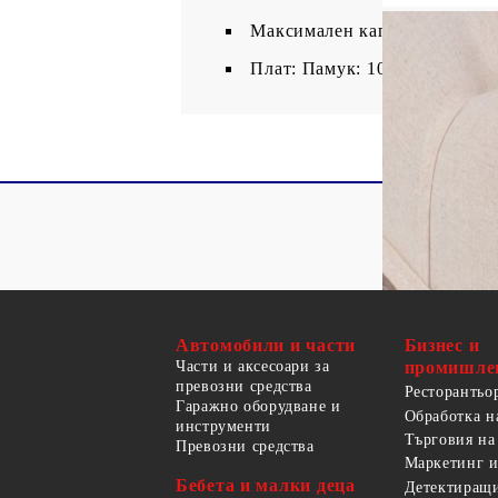
Максимален капацитет на нат
Плат: Памук: 10%, Лен: 20%,
Автомобили и части
Бизнес и
Части и аксесоари за
промишле
превозни средства
Ресторантьо
Гаражно оборудване и
Обработка н
инструменти
Търговия на
Превозни средства
Маркетинг и
Бебета и малки деца
Детектиращи