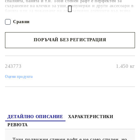
спалнята, банята и т.н. Този стенен рафт е перфектен за
съхранение на клечки за уши, сапунерки и други аксесоари в
банята или за показване на декоративни елементи във всяка
стая, където желаете модерен акцент. Този стъклен рафт се
състои от 2 стандартни клипсови скоби от цинкова сплав и
Сравни
закалено стъкло с дебелина 8 мм. Рафтът има товароносимост
от 10 кг. Монтажните части са включени и сглобяването е
лесно.
ПОРЪЧАЙ БЕЗ РЕГИСТРАЦИЯ
Наш представител ще се свърже с Вас в рамките на работния ден!
243773
1.450
кг
Оцени продукта
ДЕТАЙЛНО ОПИСАНИЕ
ХАРАКТЕРИСТИКИ
РЕВЮТА
Този подвижен стенен рафт е не само стилен, но