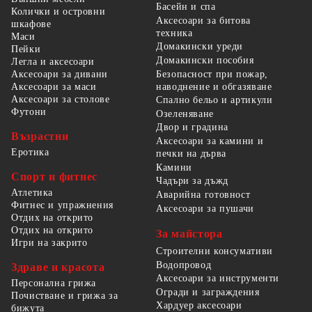
Басейн и спа
Колички и островни
Аксесоари за битова
шкафове
техника
Маси
Домакински уреди
Пейки
Домакински пособия
Легла и аксесоари
Безопасност при пожар,
Аксесоари за дивани
наводнение и обгазяване
Аксесоари за маси
Аксесоари за столове
Спално бельо и артикули
Футони
Озеленяване
Двор и градина
Възрастни
Аксесоари за камини и
Еротика
печки на дърва
Камини
Спорт и фитнес
Чадъри за дъжд
Атлетика
Аварийна готовност
Фитнес и упражнения
Аксесоари за пушачи
Отдих на открито
Отдих на открито
За майстора
Игри на закрито
Строителни консумативи
Водопровод
Здраве и красота
Аксесоари за инструменти
Персонална грижа
Огради и заграждения
Почистване и грижа за
Хардуер аксесоари
бижута