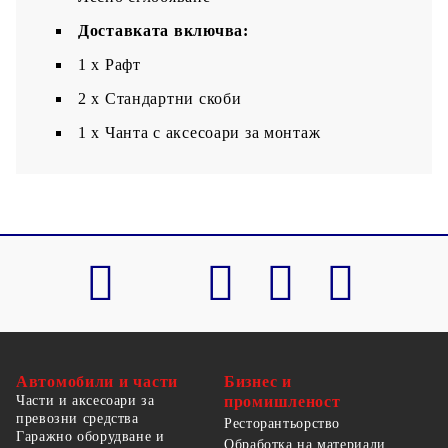
Доставката включва:
1 х Рафт
2 x Стандартни скоби
1 x Чанта с аксесоари за монтаж
Автомобили и части
Бизнес и
Части и аксесоари за
промишленост
превозни средства
Ресторантьорство
Гаражно оборудване и
Обработка на материали