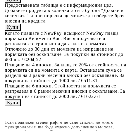
Предоставената таблица е с информационна цел.
Добавете продукта в количката си с бутона "Добави в
количката" и при поръчка ще можете да изберете броя
вноски на кредита.
Когато плащате с NewPay, всъщност NewPay плаща
поръчката Ви вместо Вас. Вие я получавате и
разполагате с три начина да я платите към тях:
Отложено до 30 дни от момента на изпращане на
поръчката без оскъпяване. За покупки на стойност до
400 лв. / €204,52
Плащане на 4 вноски. Заплащате 20% от стойността на
поръчката си на момента с карта. Останалата сума се
разделя на 3 равни месечни вноски без оскъпяване. За
покупки на стойност до 1000 лв. / €511.31
Плащане на 6 вноски. Стойността на поръчката се
разпределя в 6 равни месечни вноски с оскъпяване. За
покупки на стойност до 2000 лв. / €1022.61
Този подвижен стенен рафт е не само стилен, но много
функционален и ще бъде чудесно допълнение към хола,