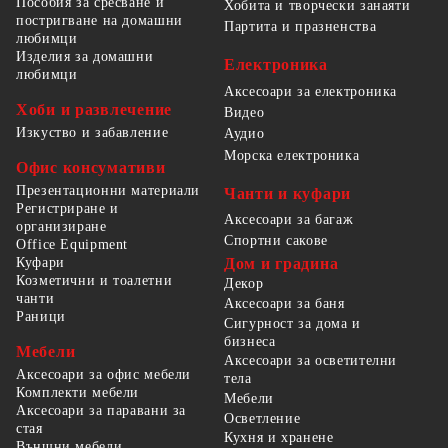
Пособия за сресване и
Хобита и творчески занаяти
постригване на домашни
Партита и празненства
любимци
Изделия за домашни
Електроника
любимци
Аксесоари за електроника
Хоби и развлечение
Видео
Изкуство и забавление
Аудио
Морска електроника
Офис консумативи
Презентационни материали
Чанти и куфари
Регистриране и
Аксесоари за багаж
организиране
Спортни сакове
Office Equipment
Куфари
Дом и градина
Козметични и тоалетни
Декор
чанти
Аксесоари за баня
Раници
Сигурност за дома и
бизнеса
Мебели
Аксесоари за осветителни
Аксесоари за офис мебели
тела
Комплекти мебели
Мебели
Аксесоари за паравани за
Осветление
стая
Кухня и хранене
Външни мебели