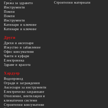
Строителни материали
Грижа за здравето
Инструменти
Помпи
Помпи
Инструменти
Катинари и ключове
Катинари и ключове
Други
Дрехи и аксесоари
Изкуство и забавление
Офис консумативи
Чанти и куфари
Електроника
Здраве и красота
Хардуер
Водопровод
Огради и заграждения
Аксесоари за инструменти
Електрическо захранване
Отопление, вентилация и
климатични системи
Строителни консумативи