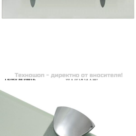
Време за доставка: 5 до 9 дни
Безплатна доставка до адрес при плащане по банков път
Цвят:
Мат
Материал:
Закалено стъкло
EAN code:
8718475526520
Товароносимост:
10 кг
Дебелина на дъската:
8 мм
Размер на рафта:
60 x 10 cм (Д x Ш)
Материал на клипсовите скоби:
Цинкова сплав
Купи на изплащане
Credit calculator
Подвижен рафт, стъкло 60 x 10 см, 8 мм
Please select credit institution
Цена на продукта:
€16.00
Extraction of information from credit institutions