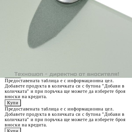
Предоставената таблица е с информационна цел.
Добавете продукта в количката си с бутона "Добави в
количката" и при поръчка ще можете да изберете броя
вноски на кредита.
Acest tabel are caracter informativ. Adăugați produsul în
coșul de cumpărături unde veți putea selecta detaliile
cererii de creditare.
Предоставената таблица е с информационна цел.
Добавете продукта в количката си с бутона "Добави в
количката" и при поръчка ще можете да изберете броя
вноски на кредита.
Предоставената таблица е с информационна цел.
Добавете продукта в количката си с бутона "Добави в
количката" и при поръчка ще можете да изберете броя
вноски на кредита.
Предоставената таблица е с информационна цел.
Добавете продукта в количката си с бутона "Добави в
количката" и при поръчка ще можете да изберете броя
вноски на кредита.