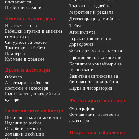
инструменти
Търговия на дребно
Превозни средства
Маркетинг и реклама
Бебета и малки деца
Детектиращи устройства
Табели
Играчки и игри
Бебешки играчки и активна
Агрикултура
гимнастика
Горско стопанство и
Сигурност за бебето
дърводобив
Транспорт за бебето
Фризьорство и козметика
Памперси
Промишлено съхранение
Кърмене и хранене
Колички и контейнери за
Дрехи и аксесоари
почистване
Защитна екипировка за
Облекло
безопасност при работа
Аксесоари за облекло
Костюми и аксесоари
Наука и лаборатории
Ръчни чанти, портфейли и
куфари
Фотоапарати и оптика
Фотография
За домашните любимци
Фотоапарати и оптични
Пособия за малки животни
аксесоари
Изделия за рибки
Стълби и рампи за
Изкуство и забавление
домашни любимци