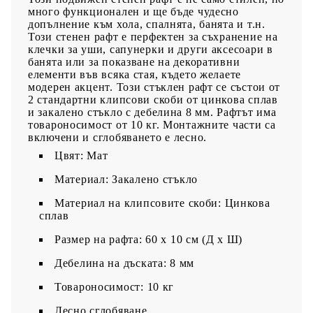
много функционален и ще бъде чудесно
допълнение към хола, спалнята, банята и т.н.
Този стенен рафт е перфектен за съхранение на
клечки за уши, сапунерки и други аксесоари в
банята или за показване на декоративни
елементи във всяка стая, където желаете
модерен акцент. Този стъклен рафт се състои от
2 стандартни клипсови скоби от цинкова сплав
и закалено стъкло с дебелина 8 мм. Рафтът има
товароносимост от 10 кг. Монтажните части са
включени и сглобяването е лесно.
Цвят: Мат
Материал: Закалено стъкло
Материал на клипсовите скоби: Цинкова
сплав
Размер на рафта: 60 x 10 cм (Д x Ш)
Дебелина на дъската: 8 мм
Товароносимост: 10 кг
Лесно сглобяване