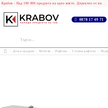
Крабов - Над 100 000 продукта на едно място. Директно от вносителя!
0878 17 49 71
Дом и градина
Мебели
Рафтове
Стенни рафтове
Подв