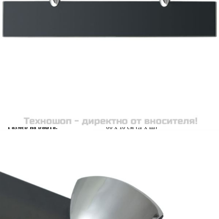
Време за доставка: 5 до 9 дни
Безплатна доставка до адрес при плащане по банков път
Цвят:
Черен
Материал:
Закалено стъкло
EAN code:
8718475526445
Товароносимост:
10 кг
Дебелина на дъската:
8 мм
Размер на рафта:
60 x 10 cм (Д x Ш)
Материал на клипсовите скоби:
Цинкова сплав
Купи на изплащане
Credit calculator
Подвижен рафт, стъкло 60 x 10 см, 8 мм
Please select credit institution
Цена на продукта:
€15.00
Extraction of information from credit institutions