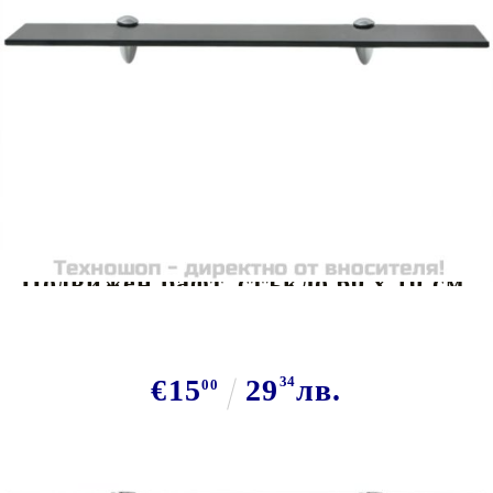
Tweet
Сподели
Подвижен рафт, стъкло 60 x 10 см,
8 мм
€15
29
34
лв.
00
В наличност: 200 бр.