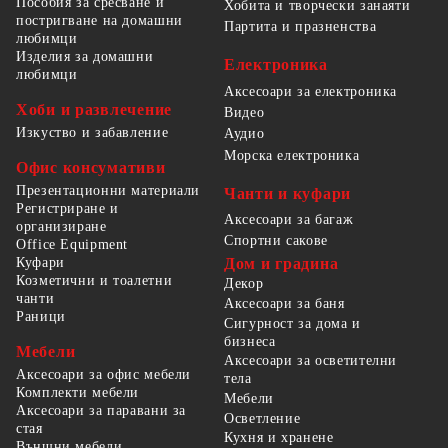
Пособия за сресване и
Хобита и творчески занаяти
постригване на домашни
Партита и празненства
любимци
Изделия за домашни
Електроника
любимци
Аксесоари за електроника
Хоби и развлечение
Видео
Изкуство и забавление
Аудио
Морска електроника
Офис консумативи
Презентационни материали
Чанти и куфари
Регистриране и
Аксесоари за багаж
организиране
Спортни сакове
Office Equipment
Куфари
Дом и градина
Козметични и тоалетни
Декор
чанти
Аксесоари за баня
Раници
Сигурност за дома и
бизнеса
Мебели
Аксесоари за осветителни
Аксесоари за офис мебели
тела
Комплекти мебели
Мебели
Аксесоари за паравани за
Осветление
стая
Кухня и хранене
Външни мебели