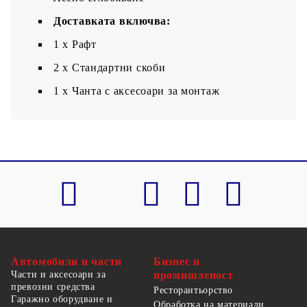
Доставката включва:
1 х Рафт
2 x Стандартни скоби
1 x Чанта с аксесоари за монтаж
Автомобили и части
Бизнес и
Части и аксесоари за
промишленост
превозни средства
Ресторантьорство
Гаражно оборудване и
Обработка на материали