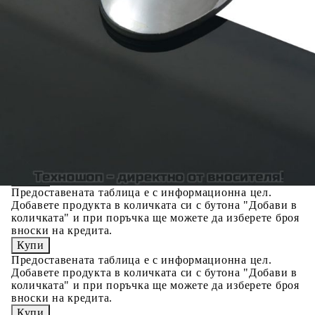
Предоставената таблица е с информационна цел.
Добавете продукта в количката си с бутона "Добави в
количката" и при поръчка ще можете да изберете броя
вноски на кредита.
Acest tabel are caracter informativ. Adăugați produsul în
coșul de cumpărături unde veți putea selecta detaliile
cererii de creditare.
Предоставената таблица е с информационна цел.
Добавете продукта в количката си с бутона "Добави в
количката" и при поръчка ще можете да изберете броя
вноски на кредита.
Предоставената таблица е с информационна цел.
Добавете продукта в количката си с бутона "Добави в
количката" и при поръчка ще можете да изберете броя
вноски на кредита.
Предоставената таблица е с информационна цел.
Добавете продукта в количката си с бутона "Добави в
количката" и при поръчка ще можете да изберете броя
вноски на кредита.