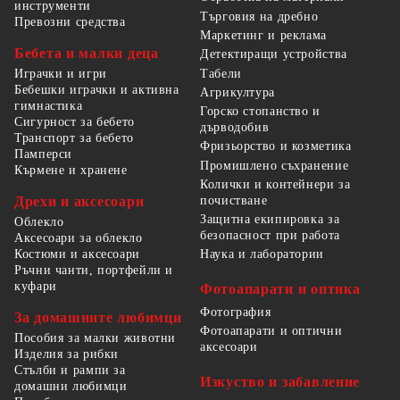
инструменти
Търговия на дребно
Превозни средства
Маркетинг и реклама
Бебета и малки деца
Детектиращи устройства
Табели
Играчки и игри
Бебешки играчки и активна
Агрикултура
гимнастика
Горско стопанство и
Сигурност за бебето
дърводобив
Транспорт за бебето
Фризьорство и козметика
Памперси
Промишлено съхранение
Кърмене и хранене
Колички и контейнери за
Дрехи и аксесоари
почистване
Защитна екипировка за
Облекло
безопасност при работа
Аксесоари за облекло
Костюми и аксесоари
Наука и лаборатории
Ръчни чанти, портфейли и
куфари
Фотоапарати и оптика
Фотография
За домашните любимци
Фотоапарати и оптични
Пособия за малки животни
аксесоари
Изделия за рибки
Стълби и рампи за
Изкуство и забавление
домашни любимци