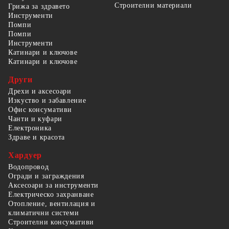
Строителни материали
Грижа за здравето
Инструменти
Помпи
Помпи
Инструменти
Катинари и ключове
Катинари и ключове
Други
Дрехи и аксесоари
Изкуство и забавление
Офис консумативи
Чанти и куфари
Електроника
Здраве и красота
Хардуер
Водопровод
Огради и заграждения
Аксесоари за инструменти
Електрическо захранване
Отопление, вентилация и
климатични системи
Строителни консумативи