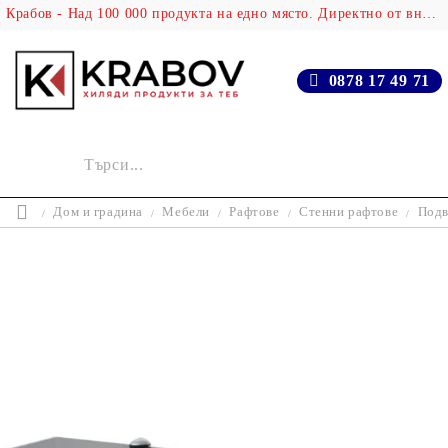
Крабов - Над 100 000 продукта на едно място. Директно от вносителя!
0878 17 49 71
Дом и градина
Мебели
Рафтове
Стенни рафтове
Подв