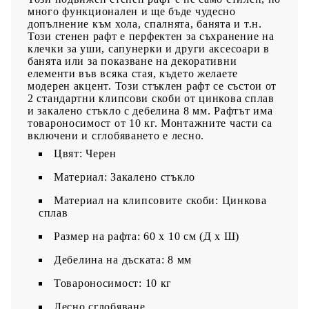
много функционален и ще бъде чудесно
допълнение към хола, спалнята, банята и т.н.
Този стенен рафт е перфектен за съхранение на
клечки за уши, сапунерки и други аксесоари в
банята или за показване на декоративни
елементи във всяка стая, където желаете
модерен акцент. Този стъклен рафт се състои от
2 стандартни клипсови скоби от цинкова сплав
и закалено стъкло с дебелина 8 мм. Рафтът има
товароносимост от 10 кг. Монтажните части са
включени и сглобяването е лесно.
Цвят: Черен
Материал: Закалено стъкло
Материал на клипсовите скоби: Цинкова
сплав
Размер на рафта: 60 x 10 cм (Д x Ш)
Дебелина на дъската: 8 мм
Товароносимост: 10 кг
Лесно сглобяване