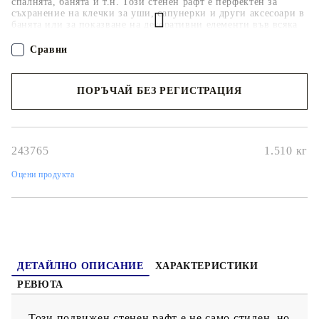
спалнята, банята и т.н. Този стенен рафт е перфектен за
съхранение на клечки за уши, сапунерки и други аксесоари в
банята или за показване на декоративни елементи във всяка
стая, където желаете модерен акцент. Този стъклен рафт се
състои от 2 стандартни клипсови скоби от цинкова сплав и
Сравни
закалено стъкло с дебелина 8 мм. Рафтът има товароносимост
от 10 кг. Монтажните части са включени и сглобяването е
лесно.
ПОРЪЧАЙ БЕЗ РЕГИСТРАЦИЯ
Наш представител ще се свърже с Вас в рамките на работния ден!
243765
1.510
кг
Оцени продукта
ДЕТАЙЛНО ОПИСАНИЕ
ХАРАКТЕРИСТИКИ
РЕВЮТА
Този подвижен стенен рафт е не само стилен, но