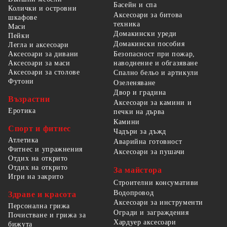
Басейн и спа
Колички и островни
Аксесоари за битова
шкафове
техника
Маси
Домакински уреди
Пейки
Домакински пособия
Легла и аксесоари
Безопасност при пожар,
Аксесоари за дивани
наводнение и обгазяване
Аксесоари за маси
Аксесоари за столове
Спално бельо и артикули
Футони
Озеленяване
Двор и градина
Възрастни
Аксесоари за камини и
Еротика
печки на дърва
Камини
Спорт и фитнес
Чадъри за дъжд
Атлетика
Аварийна готовност
Фитнес и упражнения
Аксесоари за пушачи
Отдих на открито
Отдих на открито
За майстора
Игри на закрито
Строителни консумативи
Водопровод
Здраве и красота
Аксесоари за инструменти
Персонална грижа
Огради и заграждения
Почистване и грижа за
Хардуер аксесоари
бижута