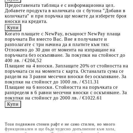
Предоставената таблица е с информационна цел.
Добавете продукта в количката си с бутона "Добави в
количката" и при поръчка ще можете да изберете броя
вноски на кредита.
Когато плащате с NewPay, всъщност NewPay плаща
поръчката Ви вместо Вас. Вие я получавате и
разполагате с три начина да я платите към тях:
Отложено до 30 дни от момента на изпращане на
поръчката без оскъпяване. За покупки на стойност до
400 лв. / €204,52
Плащане на 4 вноски. Заплащате 20% от стойността на
поръчката си на момента с карта. Останалата сума се
разделя на 3 равни месечни вноски без оскъпяване. За
покупки на стойност до 1000 лв. / €511.31
Плащане на 6 вноски. Стойността на поръчката се
разпределя в 6 равни месечни вноски с оскъпяване. За
покупки на стойност до 2000 лв. / €1022.61
Този подвижен стенен рафт е не само стилен, но много
функционален и ще бъде чудесно допълнение към хола,