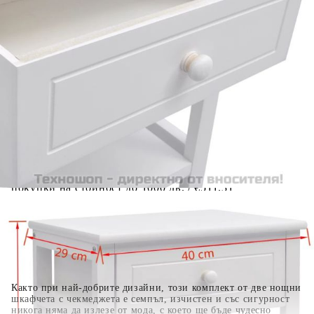
Предоставената таблица е с информационна цел.
Добавете продукта в количката си с бутона "Добави в
количката" и при поръчка ще можете да изберете броя
вноски на кредита.
Когато плащате с NewPay, всъщност NewPay плаща
поръчката Ви вместо Вас. Вие я получавате и
разполагате с три начина да я платите към тях:
Отложено до 30 дни от момента на изпращане на
поръчката без оскъпяване. За покупки на стойност до
400 лв. / €204,52
Плащане на 4 вноски. Заплащате 20% от стойността на
поръчката си на момента с карта. Останалата сума се
разделя на 3 равни месечни вноски без оскъпяване. За
покупки на стойност до 1000 лв. / €511.31
Плащане на 6 вноски. Стойността на поръчката се
разпределя в 6 равни месечни вноски с оскъпяване. За
покупки на стойност до 2000 лв. / €1022.61
Както при най-добрите дизайни, този комплект от две нощни
шкафчета с чекмеджета е семпъл, изчистен и със сигурност
никога няма да излезе от мода, с което ще бъде чудесно