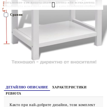
допълнение към вашата спалня, дневна или всекидневна.
Шкафчетата може да се използват като телефонна стойка,
страничен шкаф, малък шкаф, шкаф с чекмеджета, шкаф за
съхранение, нощно шкафче, нощна поставка, шкаф за спалня,
Сравни
крайна маса и др. Тези компактни шкафове имат чекмедже с
гладко изтегляне, което осигурява достатъчно пространство за
съхранение на по-малки предмети, организирано и достъпно.
ПОРЪЧАЙ БЕЗ РЕГИСТРАЦИЯ
Рафтът под чекмеджето осигурява допълнително място за
съхранение. Изработени от висококачествени материали,
шкафовете са издръжливи и лесни за почистване. Доставката
Наш представител ще се свърже с Вас в рамките на работния ден!
включва 2 нощни шкафчета. Монтажът е много лесен.
242871
7.700
кг
Оцени продукта
ДЕТАЙЛНО ОПИСАНИЕ
ХАРАКТЕРИСТИКИ
РЕВЮТА
Както при най-добрите дизайни, този комплект