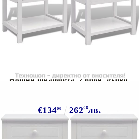
Tweet
Сподели
Нощни шкафчета, 2 броя, дърво,
бяло
€134
262
08
лв.
00
В наличност: 6 бр.