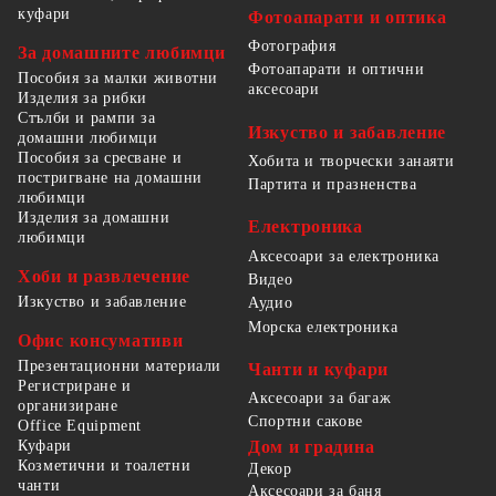
куфари
Фотоапарати и оптика
Фотография
За домашните любимци
Фотоапарати и оптични
Пособия за малки животни
аксесоари
Изделия за рибки
Стълби и рампи за
Изкуство и забавление
домашни любимци
Пособия за сресване и
Хобита и творчески занаяти
постригване на домашни
Партита и празненства
любимци
Изделия за домашни
Електроника
любимци
Аксесоари за електроника
Хоби и развлечение
Видео
Изкуство и забавление
Аудио
Морска електроника
Офис консумативи
Презентационни материали
Чанти и куфари
Регистриране и
Аксесоари за багаж
организиране
Спортни сакове
Office Equipment
Куфари
Дом и градина
Козметични и тоалетни
Декор
чанти
Аксесоари за баня