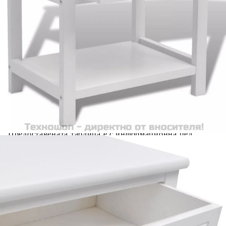
Добавете продукта в количката си с бутона "Добави в
количката" и при поръчка ще можете да изберете броя
вноски на кредита.
Acest tabel are caracter informativ. Adăugați produsul în
coșul de cumpărături unde veți putea selecta detaliile
cererii de creditare.
Предоставената таблица е с информационна цел.
Добавете продукта в количката си с бутона "Добави в
количката" и при поръчка ще можете да изберете броя
вноски на кредита.
Предоставената таблица е с информационна цел.
Добавете продукта в количката си с бутона "Добави в
количката" и при поръчка ще можете да изберете броя
вноски на кредита.
Предоставената таблица е с информационна цел.
Добавете продукта в количката си с бутона "Добави в
количката" и при поръчка ще можете да изберете броя
вноски на кредита.