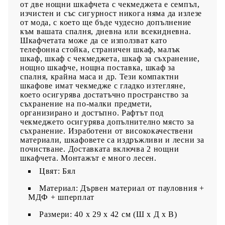
от две нощни шкафчета с чекмеджета е семпъл,
изчистен и със сигурност никога няма да излезе
от мода, с което ще бъде чудесно допълнение
към вашата спалня, дневна или всекидневна.
Шкафчетата може да се използват като
телефонна стойка, страничен шкаф, малък
шкаф, шкаф с чекмеджета, шкаф за съхранение,
нощно шкафче, нощна поставка, шкаф за
спалня, крайна маса и др. Тези компактни
шкафове имат чекмедже с гладко изтегляне,
което осигурява достатъчно пространство за
съхранение на по-малки предмети,
организирано и достъпно. Рафтът под
чекмеджето осигурява допълнително място за
съхранение. Изработени от висококачествени
материали, шкафовете са издръжливи и лесни за
почистване. Доставката включва 2 нощни
шкафчета. Монтажът е много лесен.
Цвят: Бял
Материал: Дървен материал от пауловния +
МДФ + шперплат
Размери: 40 x 29 x 42 cм (Ш x Д x В)