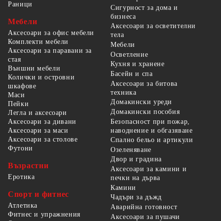
Раници
Сигурност за дома и
бизнеса
Мебели
Аксесоари за осветителни
Аксесоари за офис мебели
тела
Комплекти мебели
Мебели
Аксесоари за паравани за
Осветление
стая
Кухня и хранене
Външни мебели
Басейн и спа
Колички и островни
Аксесоари за битова
шкафове
техника
Маси
Домакински уреди
Пейки
Домакински пособия
Легла и аксесоари
Безопасност при пожар,
Аксесоари за дивани
наводнение и обгазяване
Аксесоари за маси
Аксесоари за столове
Спално бельо и артикули
Футони
Озеленяване
Двор и градина
Възрастни
Аксесоари за камини и
Еротика
печки на дърва
Камини
Спорт и фитнес
Чадъри за дъжд
Атлетика
Аварийна готовност
Фитнес и упражнения
Аксесоари за пушачи