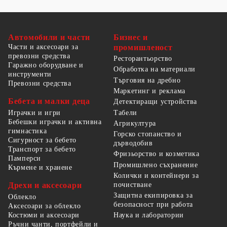
Автомобили и части
Бизнес и
Части и аксесоари за
промишленост
превозни средства
Ресторантьорство
Гаражно оборудване и
Обработка на материали
инструменти
Търговия на дребно
Превозни средства
Маркетинг и реклама
Бебета и малки деца
Детектиращи устройства
Табели
Играчки и игри
Бебешки играчки и активна
Агрикултура
гимнастика
Горско стопанство и
Сигурност за бебето
дърводобив
Транспорт за бебето
Фризьорство и козметика
Памперси
Промишлено съхранение
Кърмене и хранене
Колички и контейнери за
Дрехи и аксесоари
почистване
Защитна екипировка за
Облекло
безопасност при работа
Аксесоари за облекло
Костюми и аксесоари
Наука и лаборатории
Ръчни чанти, портфейли и