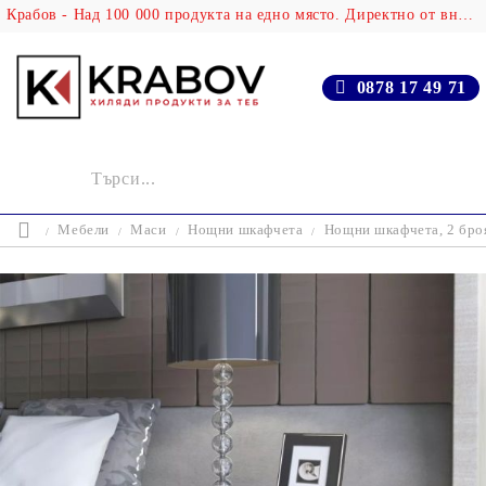
Крабов - Над 100 000 продукта на едно място. Директно от вносителя!
0878 17 49 71
Мебели
Маси
Нощни шкафчета
Нощни шкафчета, 2 броя