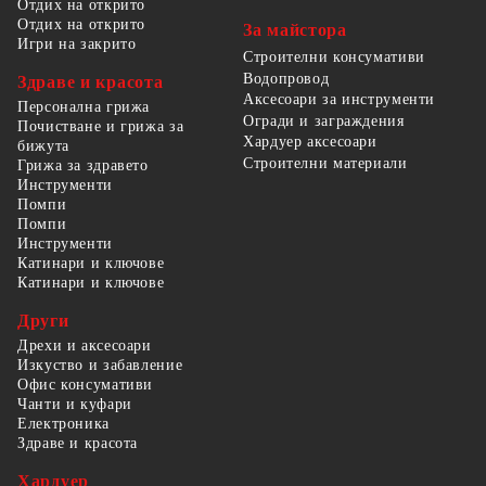
Отдих на открито
Отдих на открито
За майстора
Игри на закрито
Строителни консумативи
Водопровод
Здраве и красота
Аксесоари за инструменти
Персонална грижа
Огради и заграждения
Почистване и грижа за
Хардуер аксесоари
бижута
Строителни материали
Грижа за здравето
Инструменти
Помпи
Помпи
Инструменти
Катинари и ключове
Катинари и ключове
Други
Дрехи и аксесоари
Изкуство и забавление
Офис консумативи
Чанти и куфари
Електроника
Здраве и красота
Хардуер