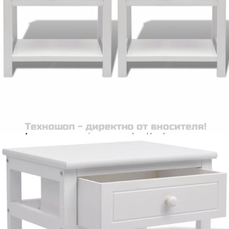
Време за доставка: 5 до 9 дни
Безплатна доставка до адрес при плащане по банков път
Цвят:
Бял
Материал:
Дървен материал от пауловния + МДФ +
шперплат
Размери:
40 x 29 x 42 cм (Ш x Д x В)
EAN code:
8718475971252
Размери на
32,5 x 24 x 10 cм (Ш x Д x В)
чекмеджето:
Купи на изплащане
Credit calculator
Нощни шкафчета, 2 броя, дърво, бяло
Please select credit institution
Цена на продукта:
€134.00
Extraction of information from credit institutions
Предоставената таблица е с информационна цел.