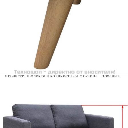
Двуместен диван, плат, тъмносив
Please select credit institution
Цена на продукта:
€157.00
Extraction of information from credit institutions
Предоставената таблица е с информационна цел.
Добавете продукта в количката си с бутона "Добави в
количката" и при поръчка ще можете да изберете броя
вноски на кредита.
Acest tabel are caracter informativ. Adăugați produsul în
coșul de cumpărături unde veți putea selecta detaliile
cererii de creditare.
Предоставената таблица е с информационна цел.
Добавете продукта в количката си с бутона "Добави в
количката" и при поръчка ще можете да изберете броя
вноски на кредита.
Предоставената таблица е с информационна цел.
Добавете продукта в количката си с бутона "Добави в
количката" и при поръчка ще можете да изберете броя
вноски на кредита.
Предоставената таблица е с информационна цел.