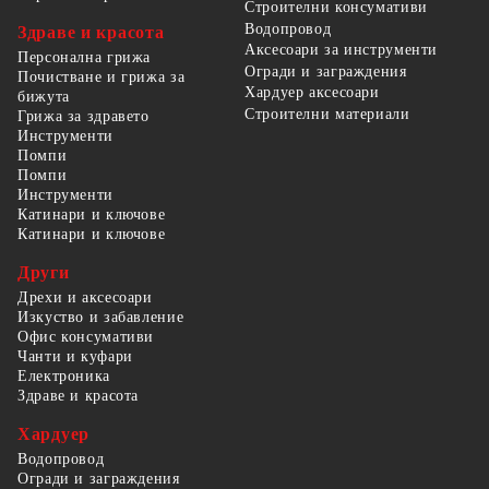
Строителни консумативи
Водопровод
Здраве и красота
Аксесоари за инструменти
Персонална грижа
Огради и заграждения
Почистване и грижа за
Хардуер аксесоари
бижута
Строителни материали
Грижа за здравето
Инструменти
Помпи
Помпи
Инструменти
Катинари и ключове
Катинари и ключове
Други
Дрехи и аксесоари
Изкуство и забавление
Офис консумативи
Чанти и куфари
Електроника
Здраве и красота
Хардуер
Водопровод
Огради и заграждения