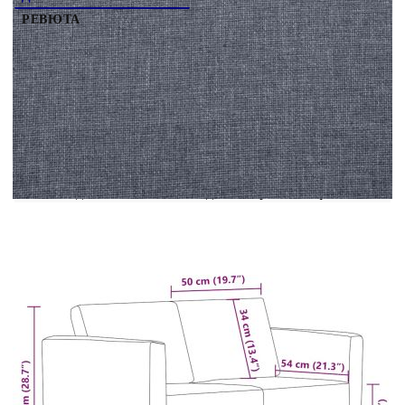
РЕВЮТА
Този висококачествен двуместен диван със
семпъл, но стилен дизайн не само е естетически
приятен, но и много удобен. Удобно седене:
Този комплект дивани е тапициран с мека на
допир материя и разполага с плътно подплатени
възглавници, предлагащи удобно пространство
за отдих.Мек и издръжлив: Той е тапициран с
висококачествен издръжлив плат.Калъф, който
може да се сваля и може да се пере: Калъфките
на възглавниците са лесни за почистване, тъй
като са подвижни и могат да бъдат изпрани в
пералня.Здрава и стабилна рамка: Здравата
дървена рамка допринася за трайната
конструкция.
Цвят: Тъмносив
Материал: Дървена рамка +
висококачествена тъкан
Размер: 116 x 70 x 73 см (Д x Ш x В)