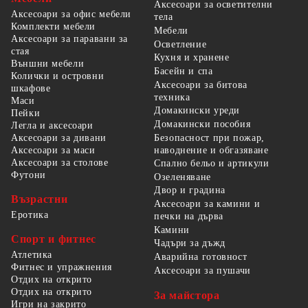
Аксесоари за осветителни
Аксесоари за офис мебели
тела
Комплекти мебели
Мебели
Аксесоари за паравани за
Осветление
стая
Кухня и хранене
Външни мебели
Басейн и спа
Колички и островни
Аксесоари за битова
шкафове
техника
Маси
Домакински уреди
Пейки
Домакински пособия
Легла и аксесоари
Безопасност при пожар,
Аксесоари за дивани
наводнение и обгазяване
Аксесоари за маси
Аксесоари за столове
Спално бельо и артикули
Футони
Озеленяване
Двор и градина
Възрастни
Аксесоари за камини и
Еротика
печки на дърва
Камини
Спорт и фитнес
Чадъри за дъжд
Атлетика
Аварийна готовност
Фитнес и упражнения
Аксесоари за пушачи
Отдих на открито
Отдих на открито
За майстора
Игри на закрито