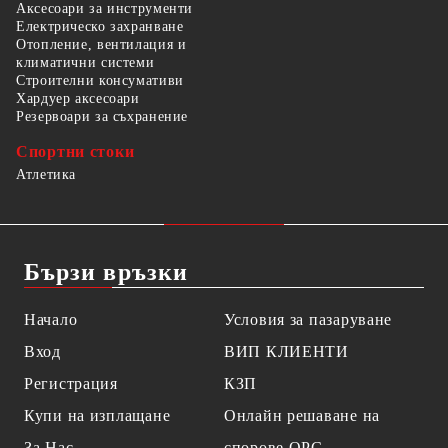
Аксесоари за инструменти
Електрическо захранване
Отопление, вентилация и
климатични системи
Строителни консумативи
Хардуер аксесоари
Резервоари за съхранение
Спортни стоки
Атлетика
Бързи връзки
Начало
Условия за пазаруване
Вход
ВИП КЛИЕНТИ
Регистрация
КЗП
Купи на изплащане
Онлайн решаване на
За Нас
спорове OPC