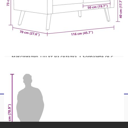
Ширина на седалката: 100 см
Височина на седалката от земята: 40 см
Размери на възглавницата за облягане: 50 x
34 x 15 см (Д x Ш x Деб)
Размер на възглавницата на седалката: 50 x
54 x 10 см (Д x Ш x Деб)
Плат: Полиестер: 100%
Максимално 110 кг на седалка. Съобразете се с
риска от открит огън и други източници на
силна топлина в близост до продукта.