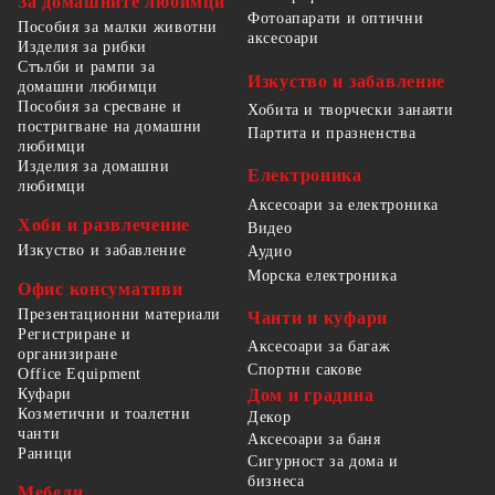
За домашните любимци
Фотоапарати и оптични
Пособия за малки животни
аксесоари
Изделия за рибки
Стълби и рампи за
Изкуство и забавление
домашни любимци
Пособия за сресване и
Хобита и творчески занаяти
постригване на домашни
Партита и празненства
любимци
Изделия за домашни
Електроника
любимци
Аксесоари за електроника
Хоби и развлечение
Видео
Изкуство и забавление
Аудио
Морска електроника
Офис консумативи
Презентационни материали
Чанти и куфари
Регистриране и
Аксесоари за багаж
организиране
Спортни сакове
Office Equipment
Куфари
Дом и градина
Козметични и тоалетни
Декор
чанти
Аксесоари за баня
Раници
Сигурност за дома и
бизнеса
Мебели