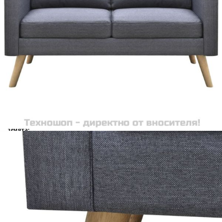
Безплатна доставка до адрес при плащане по банков път
Цвят:
Тъмносив
Материал:
Дървена рамка + висококачествена
тъкан
EAN code:
8718475941507
Плат:
Полиестер
Размер:
116 x 70 x 73 см (Д x Ш x В)
Височина на седалката от
40 см
земята:
Ширина на седалката:
100 см
Размери на възглавницата за
50 x 34 x 15 см (Д x Ш x Деб)
облягане:
Размер на възглавницата на
50 x 54 x 10 см (Д x Ш x Деб)
седалката:
Купи на изплащане
Credit calculator