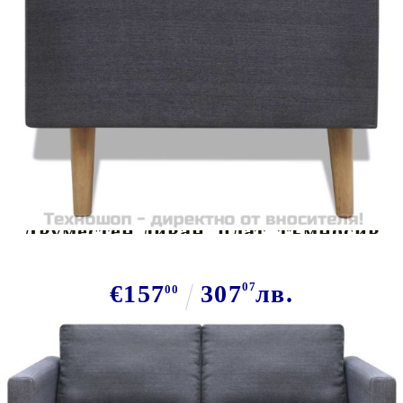
Tweet
Сподели
Двуместен диван, плат, тъмносив
€157
307
07
лв.
00
В наличност: 48 бр.
Време за доставка: 5 до 9 дни