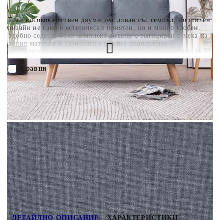
Този висококачествен двуместен диван със семпъл, но стилен
дизайн не само е естетически приятен, но и много удобен.
Удобно седене: Този комплект дивани е тапициран с мека на
допир материя и разполага с плътно подплатени
възглавници, предлагащи удобно пространство за отдих.Мек
и издръжлив: Той е тапициран с висококачествен издръжлив
плат.Калъф, който може да се сваля и може да се пере:
Сравни
Калъфките на възглавниците са лесни за почистване, тъй
като са подвижни и могат да бъдат изпрани в пералня.Здрава
и стабилна рамка: Здравата дървена рамка допринася за
ПОРЪЧАЙ БЕЗ РЕГИСТРАЦИЯ
трайната конструкция. Максимално 110 кг на седалка.
Съобразете се с риска от открит огън и други източници на
силна топлина в близост до продукта.
Наш представител ще се свърже с Вас в рамките на работния ден!
242220
21.450
кг
Оцени продукта
ДЕТАЙЛНО ОПИСАНИЕ
ХАРАКТЕРИСТИКИ