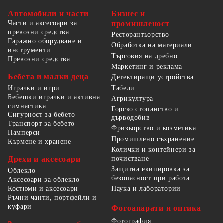
Автомобили и части
Бизнес и
Части и аксесоари за
промишленост
превозни средства
Ресторантьорство
Гаражно оборудване и
Обработка на материали
инструменти
Търговия на дребно
Превозни средства
Маркетинг и реклама
Бебета и малки деца
Детектиращи устройства
Табели
Играчки и игри
Бебешки играчки и активна
Агрикултура
гимнастика
Горско стопанство и
Сигурност за бебето
дърводобив
Транспорт за бебето
Фризьорство и козметика
Памперси
Промишлено съхранение
Кърмене и хранене
Колички и контейнери за
Дрехи и аксесоари
почистване
Защитна екипировка за
Облекло
безопасност при работа
Аксесоари за облекло
Костюми и аксесоари
Наука и лаборатории
Ръчни чанти, портфейли и
куфари
Фотоапарати и оптика
Фотография