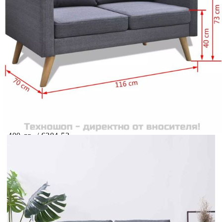
Добавете продукта в количката си с бутона "Добави в
количката" и при поръчка ще можете да изберете броя
вноски на кредита.
Предоставената таблица е с информационна цел.
Добавете продукта в количката си с бутона "Добави в
количката" и при поръчка ще можете да изберете броя
вноски на кредита.
Когато плащате с NewPay, всъщност NewPay плаща
поръчката Ви вместо Вас. Вие я получавате и
разполагате с три начина да я платите към тях:
Отложено до 30 дни от момента на изпращане на
поръчката без оскъпяване. За покупки на стойност до
400 лв. / €204,52
Плащане на 4 вноски. Заплащате 20% от стойността на
поръчката си на момента с карта. Останалата сума се
разделя на 3 равни месечни вноски без оскъпяване. За
покупки на стойност до 1000 лв. / €511.31
Плащане на 6 вноски. Стойността на поръчката се
разпределя в 6 равни месечни вноски с оскъпяване. За
покупки на стойност до 2000 лв. / €1022.61