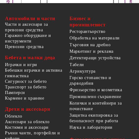
Автомобили и части
Бизнес и
Части и аксесоари за
промишленост
превозни средства
Ресторантьорство
Гаражно оборудване и
Обработка на материали
инструменти
Търговия на дребно
Превозни средства
Маркетинг и реклама
Бебета и малки деца
Детектиращи устройства
Табели
Играчки и игри
Бебешки играчки и активна
Агрикултура
гимнастика
Горско стопанство и
Сигурност за бебето
дърводобив
Транспорт за бебето
Фризьорство и козметика
Памперси
Промишлено съхранение
Кърмене и хранене
Колички и контейнери за
Дрехи и аксесоари
почистване
Защитна екипировка за
Облекло
безопасност при работа
Аксесоари за облекло
Костюми и аксесоари
Наука и лаборатории
Ръчни чанти, портфейли и
куфари