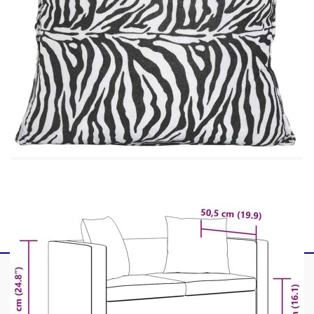
Ширина на седалката: 100,5 см
Дълбочина на седалката: 50,5 cм
Височина на седалката от земята: 41 см
Включени две възглавници
Размери на възглавницата: 35 x 35 см
Максимален капацитет на натоварване: 110
кг
Плат: Памук: 4%, Полиестер: 2%, PVC:
94%