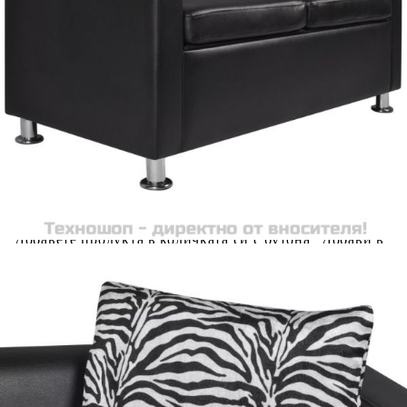
Please select credit institution
Цена на продукта:
€187.00
Extraction of information from credit institutions
Предоставената таблица е с информационна цел.
Добавете продукта в количката си с бутона "Добави в
количката" и при поръчка ще можете да изберете броя
вноски на кредита.
Acest tabel are caracter informativ. Adăugați produsul în
coșul de cumpărături unde veți putea selecta detaliile
cererii de creditare.
Предоставената таблица е с информационна цел.
Добавете продукта в количката си с бутона "Добави в
количката" и при поръчка ще можете да изберете броя
вноски на кредита.
Предоставената таблица е с информационна цел.
Добавете продукта в количката си с бутона "Добави в
количката" и при поръчка ще можете да изберете броя
вноски на кредита.
Предоставената таблица е с информационна цел.