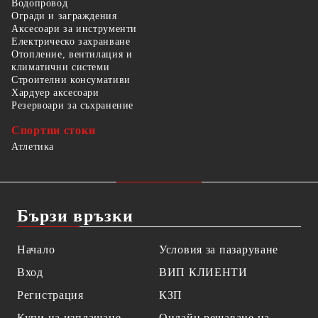
Водопровод
Огради и заграждения
Аксесоари за инструменти
Електрическо захранване
Отопление, вентилация и
климатични системи
Строителни консумативи
Хардуер аксесоари
Резервоари за съхранение
Спортни стоки
Атлетика
Бързи връзки
Начало
Условия за пазаруване
Вход
ВИП КЛИЕНТИ
Регистрация
КЗП
Купи на изплащане
Онлайн решаване на