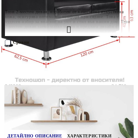
Този 2-местен диван, изработен от качествена изкуствена
кожа, осигурява оптимален комфорт при сядане. Това е
чудесен избор за внасяне на уют и стил във вашия дом. Този
2-местен диван заема малко място и предлага дизайн с
изчистени линии, който го прави удачен за всяка стая,
независимо дали е класическа или модерна. Разполага с
широка зона за сядане и плътно подплатени възглавнички за
Сравни
максимален комфорт. Диванът е тапициран с
висококачествена и издръжлива изкуствена кожа, която е
здрава и лесна за почистване. Неговият семпъл дизайн е
ПОРЪЧАЙ БЕЗ РЕГИСТРАЦИЯ
подчертан от отличните шевове. Диванът е добре изработен
със здрави крака, които осигуряват дълготрайна
издържливост. Доставката включва 1 х 2-местен диван и 2 х
Наш представител ще се свърже с Вас в рамките на работния ден!
подвижни възглавници.
242209
24.700
кг
Оцени продукта
ДЕТАЙЛНО ОПИСАНИЕ
ХАРАКТЕРИСТИКИ