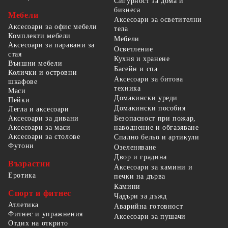
Сигурност за дома и
бизнеса
Мебели
Аксесоари за осветителни
Аксесоари за офис мебели
тела
Комплекти мебели
Мебели
Аксесоари за паравани за
Осветление
стая
Кухня и хранене
Външни мебели
Басейн и спа
Колички и островни
Аксесоари за битова
шкафове
техника
Маси
Домакински уреди
Пейки
Домакински пособия
Легла и аксесоари
Безопасност при пожар,
Аксесоари за дивани
наводнение и обгазяване
Аксесоари за маси
Аксесоари за столове
Спално бельо и артикули
Футони
Озеленяване
Двор и градина
Възрастни
Аксесоари за камини и
Еротика
печки на дърва
Камини
Спорт и фитнес
Чадъри за дъжд
Атлетика
Аварийна готовност
Фитнес и упражнения
Аксесоари за пушачи
Отдих на открито