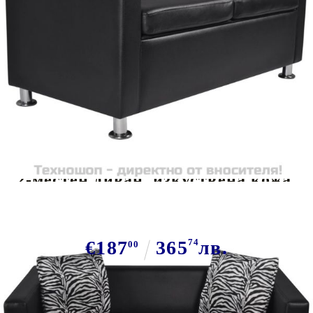
Tweet
Сподели
2-местен диван, изкуствена кожа,
черен
€187
365
74
лв.
00
В наличност: 20 бр.