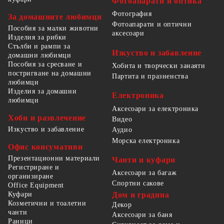
Фотоапарати и оптика
Фотография
За домашните любимци
Фотоапарати и оптични
Пособия за малки животни
аксесоари
Изделия за рибки
Стълби и рампи за
Изкуство и забавление
домашни любимци
Пособия за сресване и
Хобита и творчески занаяти
постригване на домашни
Партита и празненства
любимци
Изделия за домашни
Електроника
любимци
Аксесоари за електроника
Хоби и развлечение
Видео
Изкуство и забавление
Аудио
Морска електроника
Офис консумативи
Презентационни материали
Чанти и куфари
Регистриране и
Аксесоари за багаж
организиране
Спортни сакове
Office Equipment
Куфари
Дом и градина
Козметични и тоалетни
Декор
чанти
Аксесоари за баня
Раници