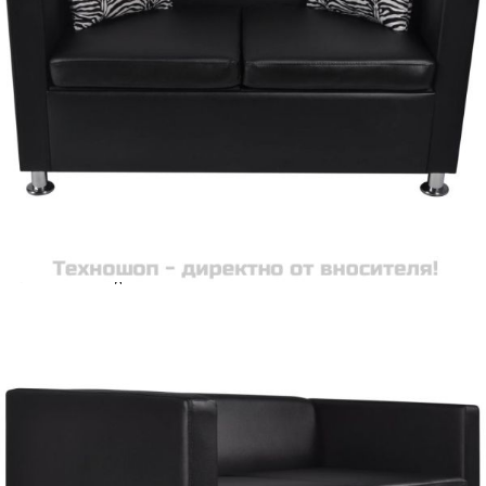
Време за доставка: 5 до 9 дни
Безплатна доставка до адрес при плащане по банков път
Цвят:
Черен
EAN code:
8718475941590
Плат:
Памук
Общи размери:
120 x 62,5 x 63 см (Д x Ш x
В)
Височина на седалката от земята:
41 см
Максимален капацитет на
110 кг
натоварване:
Дълбочина на седалката:
50,5 cм
Ширина на седалката:
100,5 см
Размери на възглавницата:
35 x 35 см
Купи на изплащане
Credit calculator
2-местен диван, изкуствена кожа, черен