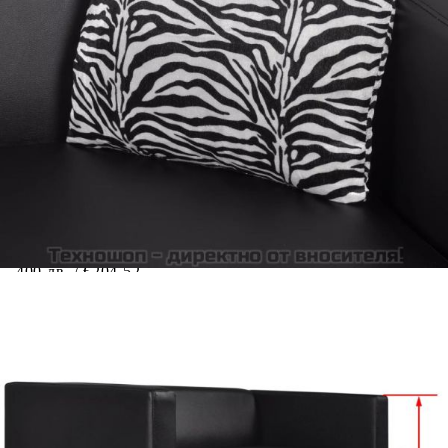
Добавете продукта в количката си с бутона "Добави в
количката" и при поръчка ще можете да изберете броя
вноски на кредита.
Предоставената таблица е с информационна цел.
Добавете продукта в количката си с бутона "Добави в
количката" и при поръчка ще можете да изберете броя
вноски на кредита.
Когато плащате с NewPay, всъщност NewPay плаща
поръчката Ви вместо Вас. Вие я получавате и
разполагате с три начина да я платите към тях:
Отложено до 30 дни от момента на изпращане на
поръчката без оскъпяване. За покупки на стойност до
400 лв. / €204,52
Плащане на 4 вноски. Заплащате 20% от стойността на
поръчката си на момента с карта. Останалата сума се
разделя на 3 равни месечни вноски без оскъпяване. За
покупки на стойност до 1000 лв. / €511.31
Плащане на 6 вноски. Стойността на поръчката се
разпределя в 6 равни месечни вноски с оскъпяване. За
покупки на стойност до 2000 лв. / €1022.61