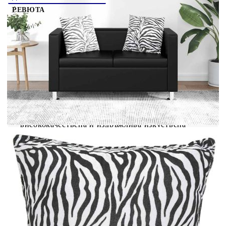
РЕВЮТА
Този 2-местен диван, изработен от качествена
изкуствена кожа, осигурява оптимален комфорт
при сядане. Това е чудесен избор за внасяне на
уют и стил във вашия дом. Този 2-местен диван
заема малко място и предлага дизайн с
изчистени линии, който го прави удачен за
всяка стая, независимо дали е класическа или
модерна. Разполага с широка зона за сядане и
плътно подплатени възглавнички за максимален
комфорт. Диванът е тапициран с
висококачествена и издръжлива изкуствена
кожа, която е здрава и лесна за почистване.
Неговият семпъл дизайн е подчертан от
отличните шевове. Диванът е добре изработен
със здрави крака, които осигуряват дълготрайна
издържливост. Доставката включва 1 х 2-местен
диван и 2 х подвижни възглавници.
Цвят: Черен
Общи размери: 120 x 62,5 x 63 см (Д x Ш x
В)