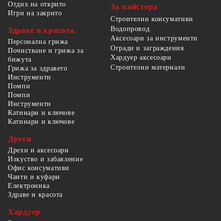
Отдих на открито
За майстора
Игри на закрито
Строителни консумативи
Водопровод
Здраве и красота
Аксесоари за инструменти
Персонална грижа
Огради и заграждения
Почистване и грижа за
Хардуер аксесоари
бижута
Строителни материали
Грижа за здравето
Инструменти
Помпи
Помпи
Инструменти
Катинари и ключове
Катинари и ключове
Други
Дрехи и аксесоари
Изкуство и забавление
Офис консумативи
Чанти и куфари
Електроника
Здраве и красота
Хардуер