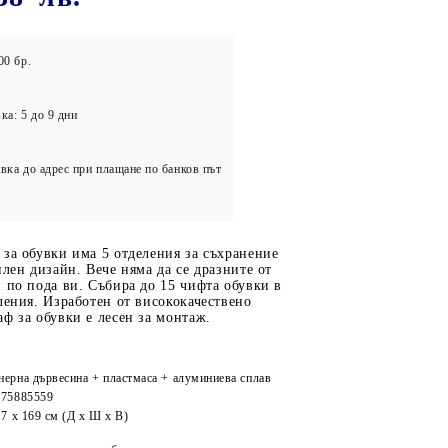
олейбол
00 бр.
ка: 5 до 9 дни
вка до адрес при плащане по банков път
за обувки има 5 отделения за съхранение
илен дизайн. Вече няма да се дразните от
 по пода ви. Събира до 15 чифта обувки в
ления. Изработен от висококачествено
ф за обувки е лесен за монтаж.
ерна дървесина + пластмаса + алуминиева сплав
475885559
17 x 169 см (Д x Ш x В)