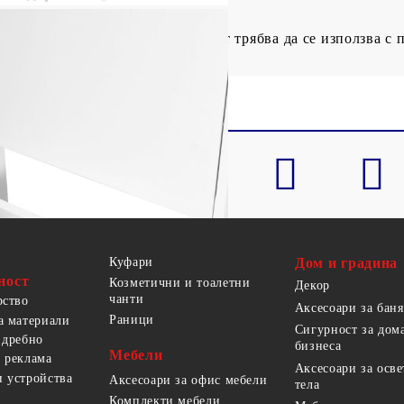
ати преобръщане, този продукт трябва да се използва с п
Куфари
Дом и градина
ност
Козметични и тоалетни
Декор
чанти
рство
Аксесоари за баня
Раници
а материали
Сигурност за дом
 дребно
бизнеса
Мебели
 реклама
Аксесоари за осв
 устройства
Аксесоари за офис мебели
тела
Комплекти мебели