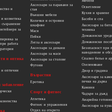
Мебели
Аксесоари за паравани за
Осветление
анство и
стая
Кухня и хранене
Външни мебели
 и козметика
Басейн и спа
Колички и островни
 съхранение
Аксесоари за бит
шкафове
онтейнери за
техника
Маси
Домакински уред
Пейки
пировка за
Домакински посо
Легла и аксесоари
 при работа
Безопасност при 
Аксесоари за дивани
оратории
наводнение и обг
Аксесоари за маси
ти и оптика
Спално бельо и а
Аксесоари за столове
Озеленяване
Футони
 и оптични
Двор и градина
Възрастни
Аксесоари за кам
печки на дърва
Еротика
и забавление
Камини
орчески
Спорт и фитнес
Чадъри за дъжд
Атлетика
Аварийна готовно
разненства
Фитнес и упражнения
Аксесоари за пуш
Отдих на открито
ика