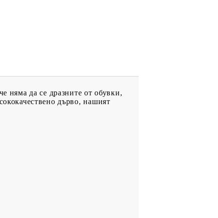
е няма да се дразните от обувки,
исококачествено дърво, нашият