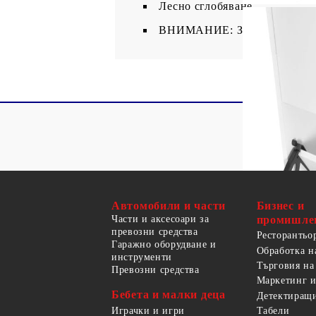
Лесно сглобяване
ВНИМАНИЕ: За да се предотвр
Автомобили и части
Бизнес и
Части и аксесоари за
промишле
превозни средства
Ресторантьо
Гаражно оборудване и
Обработка н
инструменти
Търговия на
Превозни средства
Маркетинг и
Бебета и малки деца
Детектиращи
Играчки и игри
Табели