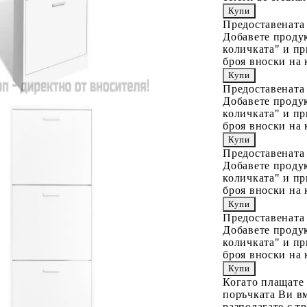
Предоставената
Добавете продук
количката" и пр
броя вноски на 
Предоставената
Добавете продук
количката" и пр
броя вноски на 
Предоставената
Добавете продук
количката" и пр
броя вноски на 
Предоставената
Добавете продук
количката" и пр
броя вноски на 
Когато плащате
поръчката Ви вм
разполагате с т