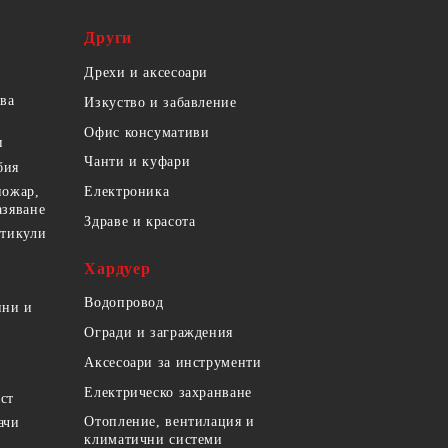
Други
Дрехи и аксесоари
ова
Изкуство и забавление
Офис консумативи
и
Чанти и куфари
бия
пожар,
Електроника
азяване
Здраве и красота
ртикули
Хардуер
Водопровод
ини и
Огради и заграждения
Аксесоари за инструменти
Електрическо захранване
ст
Отопление, вентилация и
ачи
климатични системи