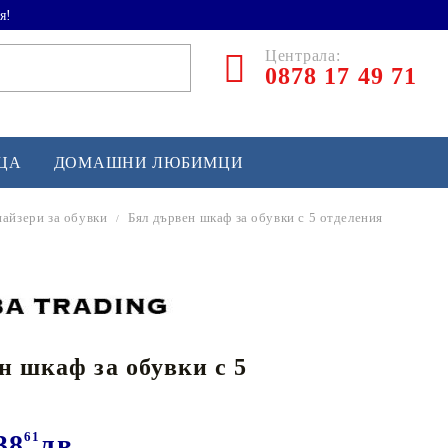
я!
Централа:
0878 17 49 71
ЕЦА
ДОМАШНИ ЛЮБИМЦИ
айзери за обувки
Бял дървен шкаф за обувки с 5 отделения
ТЛЕТИКА
аскетбол
кс и бойни изкуства
н шкаф за обувки с 5
йзбол и софтбол
кей и лакрос
сновно спортно оборудване
38
61
лв.