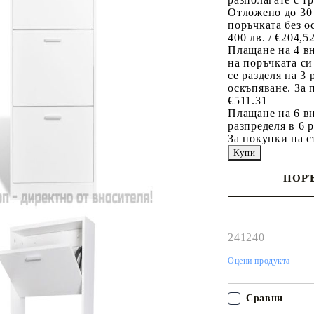
Отложено до 30
поръчката без о
400 лв. / €204,5
Плащане на 4 в
на поръчката си
се разделя на 3
оскъпяване. За 
€511.31
Плащане на 6 вн
разпределя в 6 
За покупки на с
ПОРЪ
Наш представител 
свърже с Вас в рам
работния ден!
241240
Оцени продукта
Сравни