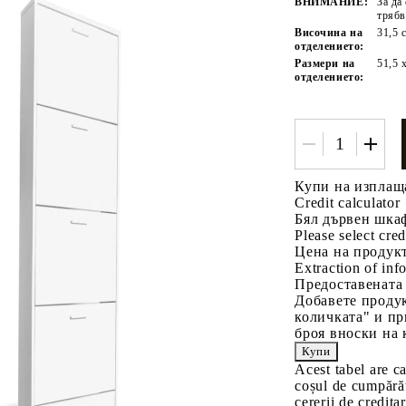
ВНИМАНИЕ:
За да
трябв
Височина на
31,5 
отделението:
Размери на
51,5 
отделението:
Tweet
одели
Купи на изплащ
Credit calculator
Бял дървен шкаф
Please select cred
Цена на продукт
Extraction of info
Предоставената
Добавете продук
количката" и пр
броя вноски на 
Acest tabel are c
coșul de cumpărăt
cererii de creditar