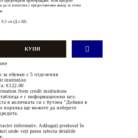
 се предотврати преобръщане, този продукт
а да се използва с предоставения анкер за стена
см
x 9,5 см (Д x Ш)
ане
 за обувки с 5 отделения
it institution
а:
€122.00
rmation from credit institutions
 таблица е с информационна цел.
та в количката си с бутона "Добави в
и поръчка ще можете да изберете
кредита.
aracter informativ. Adăugați produsul în
uri unde veți putea selecta detaliile
e.