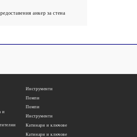
редоставения анкер за стена
Инструменти
Помпи
Помпи
а и
Инструменти
етителни
Катинари и ключове
Катинари и ключове