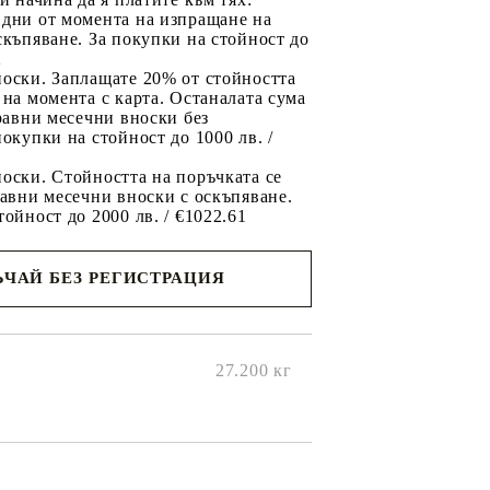
 дни от момента на изпращане на
скъпяване. За покупки на стойност до
2
носки. Заплащате 20% от стойността
 на момента с карта. Останалата сума
 равни месечни вноски без
покупки на стойност до 1000 лв. /
оски. Стойността на поръчката се
равни месечни вноски с оскъпяване.
тойност до 2000 лв. / €1022.61
ЧАЙ БЕЗ РЕГИСТРАЦИЯ
ще се
ките на
27.200
кг