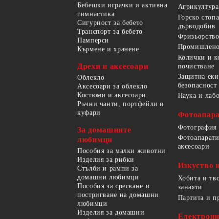
Бебешки играчки и активна
Агрикултура
гимнастика
Горско стоп
Сигурност за бебето
дърводобив
Транспорт за бебето
Фризьорство
Памперси
Промишлено
Кърмене и хранене
Колички и к
Дрехи и аксесоари
почистване
Защитна еки
Облекло
безопасност
Аксесоари за облекло
Костюми и аксесоари
Наука и лаб
Ръчни чанти, портфейли и
куфари
Фотоапара
Фотография
За домашните
Фотоапарати
любимци
аксесоари
Пособия за малки животни
Изделия за рибки
Изкуство 
Стълби и рампи за
домашни любимци
Хобита и тв
Пособия за сресване и
занаяти
постригване на домашни
Партита и п
любимци
Изделия за домашни
Електрон