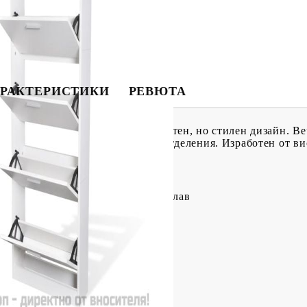
РАКТЕРИСТИКИ
РЕВЮТА
отделения за съхранение и изчистен, но стилен дизайн. Веч
15 чифта обувки в общо 5-те си отделения. Изработен от в
ина + пластмаса + алуминиева сплав
см (Д x Ш x В)
,5 см
 x 9,5 см (Д x Ш)