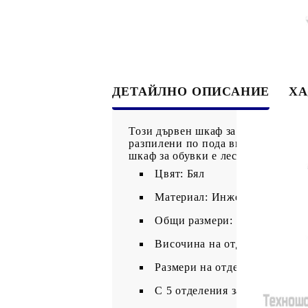
ДЕТАЙЛНО ОПИСАНИЕ
ХА
Този дървен шкаф за обувки има 5 
разпилени по пода ви. Събира до 
шкаф за обувки е лесен за монтаж.
Цвят: Бял
Материал: Инженерна дървес
Общи размери: 59 x 17 x 169 
Височина на отделението: 31
Размери на отделението: 51,5
С 5 отделения за съхранение