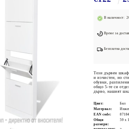
Подложки за фитнес уреди
В
Лостове за набиране
В наличност: 2
Силови кули
Йога и пилатес
Време за достав
Безплатна доста
Този дървен шкаф 
и изчистен, но ст
обувки, разпилени
общо 5-те си отде
дърво, нашият шка
Цвят:
Бял
Материал:
Инжен
EAN code:
8718
Общи
59 x 
размери: