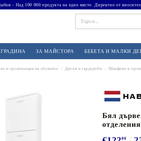
рабов - Над 100 000 продукта на едно място. Директно от вносител
 ГРАДИНА
ЗА МАЙСТОРА
БЕБЕТА И МАЛКИ Д
ие и организация на обувките
Дрехи и гардероби
Шкафове и орган
ФИТНЕС УПРАЖНЕНИЯ
А
Вдигане на тежести
Б
Кардио
Бо
любимци
Бял дърве
Йога и пилатес
Бе
отделения
Лежанки за упражнения
Хо
Тренажори за баланс
О
€122
2
00