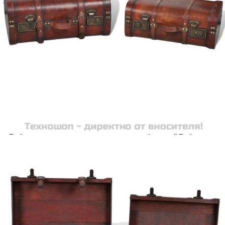
Добавете продукта в количката си с бутона "Добави в
количката" и при поръчка ще можете да изберете броя
вноски на кредита.
Acest tabel are caracter informativ. Adăugați produsul în
coșul de cumpărături unde veți putea selecta detaliile
cererii de creditare.
Предоставената таблица е с информационна цел.
Добавете продукта в количката си с бутона "Добави в
количката" и при поръчка ще можете да изберете броя
вноски на кредита.
Предоставената таблица е с информационна цел.
Добавете продукта в количката си с бутона "Добави в
количката" и при поръчка ще можете да изберете броя
вноски на кредита.
Предоставената таблица е с информационна цел.
Добавете продукта в количката си с бутона "Добави в
количката" и при поръчка ще можете да изберете броя
вноски на кредита.
Предоставената таблица е с информационна цел.