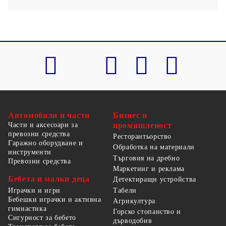
Автомобили и части
Бизнес и
Части и аксесоари за
промишленост
превозни средства
Ресторантьорство
Гаражно оборудване и
Обработка на материали
инструменти
Търговия на дребно
Превозни средства
Маркетинг и реклама
Бебета и малки деца
Детектиращи устройства
Табели
Играчки и игри
Бебешки играчки и активна
Агрикултура
гимнастика
Горско стопанство и
Сигурност за бебето
дърводобив