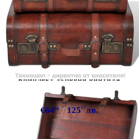
Tweet
Сподели
Комплект дървени винтидж
сандъци, 2 бр
€64
125
17
лв.
00
В наличност: 200 бр.