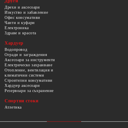
Други
Дрехи и аксесоари
Изкуство и забавление
Офис консумативи
Чанти и куфари
Електроника
Здраве и красота
Хардуер
Водопровод
Огради и заграждения
Аксесоари за инструменти
Електрическо захранване
Отопление, вентилация и
климатични системи
Строителни консумативи
Хардуер аксесоари
Резервоари за съхранение
Спортни стоки
Атлетика