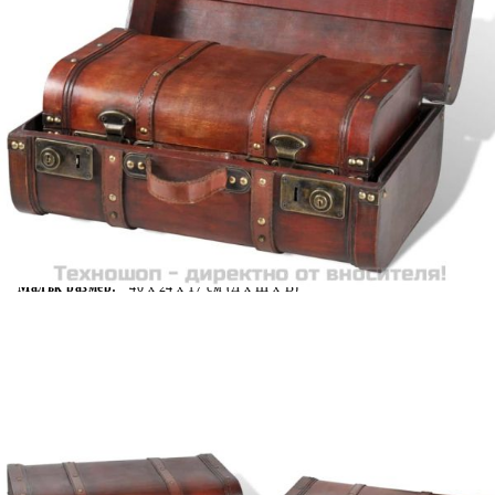
Време за доставка: 5 до 9 дни
Безплатна доставка до адрес при плащане по банков път
Цвят:
Кафяв
Материал:
Шперплат
EAN code:
8718475856672
Количество:
2
Голям размер:
45 x 31 x 20 см (Д x Ш x В)
Малък размер:
40 x 24 x 17 см (Д x Ш x В)
Купи на изплащане
Credit calculator
Комплект дървени винтидж сандъци, 2 бр
Please select credit institution
Цена на продукта:
€64.00
Extraction of information from credit institutions
Предоставената таблица е с информационна цел.