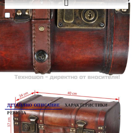
качества, сандъците са чудесно средство за съхранение на
дрехи, спално бельо, книги и други вещи, които се побират в
тях. Всеки сандък има две резета отпред за лесно отваряне и
Сравни
затваряне и горна дръжка за пренасяне. Всеки съндък е
изработен по висок стандарт. Ще бъде отлично допълнение за
дома ви и ще ви служи дълги години. Доставката включва 2
ПОРЪЧАЙ БЕЗ РЕГИСТРАЦИЯ
x дървени сандъка.
Наш представител ще се свърже с Вас в рамките на работния ден!
240575
4.000
кг
Оцени продукта
ДЕТАЙЛНО ОПИСАНИЕ
ХАРАКТЕРИСТИКИ
РЕВЮТА
Тези страхотни сандъци за съкровища
неминуемо ще внесат ретро привкус на вашата