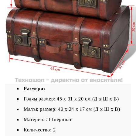
стая! Отличната изработка заедно с винтидж
дизайна ще ги превърнат в център на
декорацията във всяка стая. В допълнение на
отличните им декоративни качества, сандъците
са чудесно средство за съхранение на дрехи,
спално бельо, книги и други вещи, които се
побират в тях. Всеки сандък има две резета
отпред за лесно отваряне и затваряне и горна
дръжка за пренасяне. Всеки съндък е изработен
по висок стандарт. Ще бъде отлично
допълнение за дома ви и ще ви служи дълги
години. Доставката включва 2 x дървени
сандъка.
Цвят: Кафяв
Размери:
Голям размер: 45 x 31 x 20 см (Д x Ш x В)
Малък размер: 40 x 24 x 17 см (Д x Ш x В)
Материал: Шперплат
Количество: 2