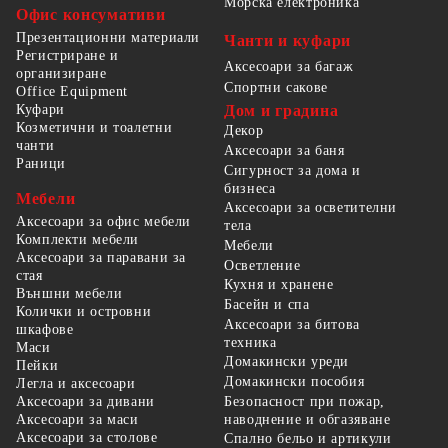
Морска електроника
Офис консумативи
Презентационни материали
Чанти и куфари
Регистриране и
Аксесоари за багаж
организиране
Спортни сакове
Office Equipment
Куфари
Дом и градина
Козметични и тоалетни
Декор
чанти
Аксесоари за баня
Раници
Сигурност за дома и
бизнеса
Мебели
Аксесоари за осветителни
Аксесоари за офис мебели
тела
Комплекти мебели
Мебели
Аксесоари за паравани за
Осветление
стая
Кухня и хранене
Външни мебели
Басейн и спа
Колички и островни
Аксесоари за битова
шкафове
техника
Маси
Домакински уреди
Пейки
Домакински пособия
Легла и аксесоари
Безопасност при пожар,
Аксесоари за дивани
наводнение и обгазяване
Аксесоари за маси
Аксесоари за столове
Спално бельо и артикули