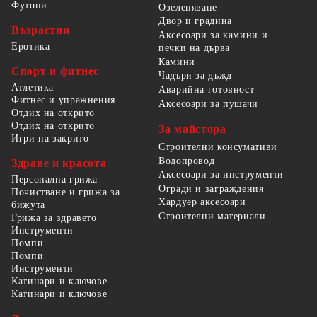
Футони
Озеленяване
Двор и градина
Възрастни
Аксесоари за камини и
Еротика
печки на дърва
Камини
Спорт и фитнес
Чадъри за дъжд
Атлетика
Аварийна готовност
Фитнес и упражнения
Аксесоари за пушачи
Отдих на открито
Отдих на открито
За майстора
Игри на закрито
Строителни консумативи
Водопровод
Здраве и красота
Аксесоари за инструменти
Персонална грижа
Огради и заграждения
Почистване и грижа за
Хардуер аксесоари
бижута
Строителни материали
Грижа за здравето
Инструменти
Помпи
Помпи
Инструменти
Катинари и ключове
Катинари и ключове