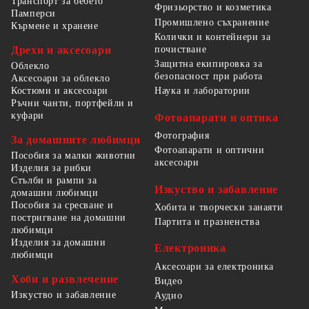
Транспорт за бебето
Фризьорство и козметика
Памперси
Промишлено съхранение
Кърмене и хранене
Колички и контейнери за
Дрехи и аксесоари
почистване
Защитна екипировка за
Облекло
безопасност при работа
Аксесоари за облекло
Костюми и аксесоари
Наука и лаборатории
Ръчни чанти, портфейли и
куфари
Фотоапарати и оптика
Фотография
За домашните любимци
Фотоапарати и оптични
Пособия за малки животни
аксесоари
Изделия за рибки
Стълби и рампи за
Изкуство и забавление
домашни любимци
Пособия за сресване и
Хобита и творчески занаяти
постригване на домашни
Партита и празненства
любимци
Изделия за домашни
Електроника
любимци
Аксесоари за електроника
Хоби и развлечение
Видео
Изкуство и забавление
Аудио