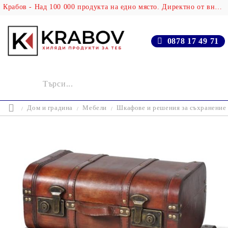
Крабов - Над 100 000 продукта на едно място. Директно от вносителя!
0878 17 49 71
Дом и градина
Мебели
Шкафове и решения за съхранение