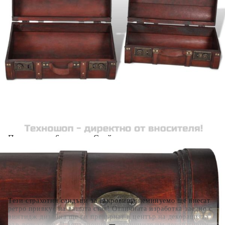
Добавете продукта в количката си с бутона "Добави в
количката" и при поръчка ще можете да изберете броя
вноски на кредита.
Когато плащате с NewPay, всъщност NewPay плаща
поръчката Ви вместо Вас. Вие я получавате и
разполагате с три начина да я платите към тях:
Отложено до 30 дни от момента на изпращане на
поръчката без оскъпяване. За покупки на стойност до
400 лв. / €204,52
Плащане на 4 вноски. Заплащате 20% от стойността на
поръчката си на момента с карта. Останалата сума се
разделя на 3 равни месечни вноски без оскъпяване. За
покупки на стойност до 1000 лв. / €511.31
Плащане на 6 вноски. Стойността на поръчката се
разпределя в 6 равни месечни вноски с оскъпяване. За
покупки на стойност до 2000 лв. / €1022.61
Тези страхотни сандъци за съкровища неминуемо ще внесат
ретро привкус на вашата стая! Отличната изработка заедно с
винтидж дизайна ще ги превърнат в център на декорацията
във всяка стая. В допълнение на отличните им декоративни