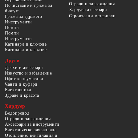
Огради и заграждения
Почистване и грижа за
Хардуер аксесоари
бижута
Строителни материали
Грижа за здравето
Инструменти
Помпи
Помпи
Инструменти
Катинари и ключове
Катинари и ключове
Други
Дрехи и аксесоари
Изкуство и забавление
Офис консумативи
Чанти и куфари
Електроника
Здраве и красота
Хардуер
Водопровод
Огради и заграждения
Аксесоари за инструменти
Електрическо захранване
Отопление, вентилация и