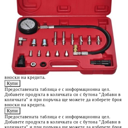
вноски на кредита.
Acest tabel are caracter informativ. Adăugați produsul în
coșul de cumpărături unde veți putea selecta detaliile
cererii de creditare.
Предоставената таблица е с информационна цел.
Добавете продукта в количката си с бутона "Добави в
количката" и при поръчка ще можете да изберете броя
вноски на кредита.
Предоставената таблица е с информационна цел.
Добавете продукта в количката си с бутона "Добави в
количката" и при поръчка ще можете да изберете броя
вноски на кредита.
Предоставената таблица е с информационна цел.
Добавете продукта в количката си с бутона "Добави в
количката" и при поръчка ще можете да изберете броя
вноски на кредита.
Предоставената таблица е с информационна цел.
Добавете продукта в количката си с бутона "Добави в
количката" и при поръчка ще можете да изберете броя