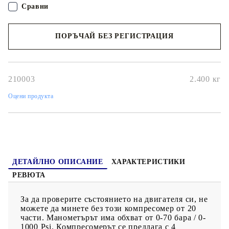
възможност за работа в по-трудни ъгли.
Сравни
ПОРЪЧАЙ БЕЗ РЕГИСТРАЦИЯ
Наш представител ще се свърже с Вас в рамките на работния ден!
210003
2.400
кг
Оцени продукта
ДЕТАЙЛНО ОПИСАНИЕ
ХАРАКТЕРИСТИКИ
РЕВЮТА
За да проверите състоянието на двигателя си, не
можете да минете без този компресомер от 20
части. Манометърът има обхват от 0-70 бара / 0-
1000 Psi. Компресомерът се предлага с 4