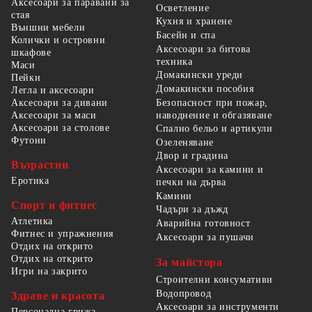
Аксесоари за паравани за
Осветление
стая
Кухня и хранене
Външни мебели
Басейн и спа
Колички и островни
Аксесоари за битова
шкафове
техника
Маси
Домакински уреди
Пейки
Домакински пособия
Легла и аксесоари
Безопасност при пожар,
Аксесоари за дивани
наводнение и обгазяване
Аксесоари за маси
Аксесоари за столове
Спално бельо и артикули
Футони
Озеленяване
Двор и градина
Възрастни
Аксесоари за камини и
Еротика
печки на дърва
Камини
Спорт и фитнес
Чадъри за дъжд
Атлетика
Аварийна готовност
Фитнес и упражнения
Аксесоари за пушачи
Отдих на открито
Отдих на открито
За майстора
Игри на закрито
Строителни консумативи
Водопровод
Здраве и красота
Аксесоари за инструменти
Персонална грижа