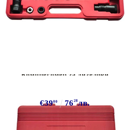
Tweet
Сподели
Компресомер за дизелови
двигатели от 20 части
€39
76
28
лв.
00
В наличност: 16 бр.