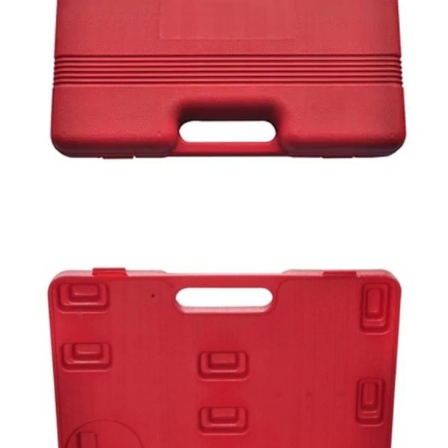
Време за доставка: 5 до 9 дни
Безплатна доставка до адрес при плащане по банков път
EAN code:
8718475816225
Дължина на маркуча:
36 см
Манометър:
0-70 Bar / 0-1000 Psi
Тип компресомер:
за дизелов двигател
Купи на изплащане
Credit calculator
Компресомер за дизелови двигатели от 20 части
Please select credit institution
Цена на продукта:
€39.00
Extraction of information from credit institutions
Предоставената таблица е с информационна цел.
Добавете продукта в количката си с бутона "Добави в
количката" и при поръчка ще можете да изберете броя