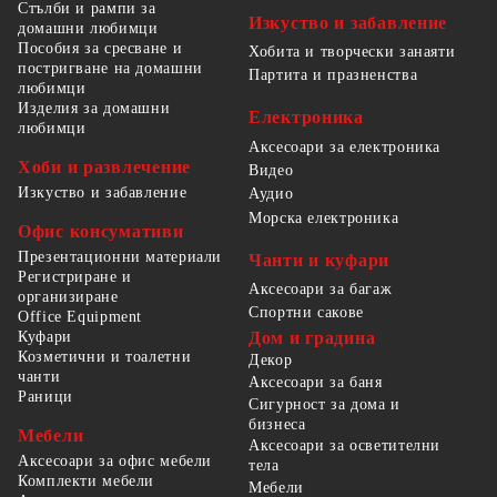
Стълби и рампи за
Изкуство и забавление
домашни любимци
Пособия за сресване и
Хобита и творчески занаяти
постригване на домашни
Партита и празненства
любимци
Изделия за домашни
Електроника
любимци
Аксесоари за електроника
Хоби и развлечение
Видео
Изкуство и забавление
Аудио
Морска електроника
Офис консумативи
Презентационни материали
Чанти и куфари
Регистриране и
Аксесоари за багаж
организиране
Спортни сакове
Office Equipment
Куфари
Дом и градина
Козметични и тоалетни
Декор
чанти
Аксесоари за баня
Раници
Сигурност за дома и
бизнеса
Мебели
Аксесоари за осветителни
Аксесоари за офис мебели
тела
Комплекти мебели
Мебели