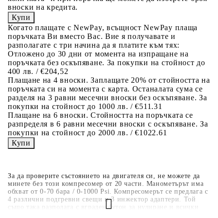
вноски на кредита.
Когато плащате с NewPay, всъщност NewPay плаща
поръчката Ви вместо Вас. Вие я получавате и
разполагате с три начина да я платите към тях:
Отложено до 30 дни от момента на изпращане на
поръчката без оскъпяване. За покупки на стойност до
400 лв. / €204,52
Плащане на 4 вноски. Заплащате 20% от стойността на
поръчката си на момента с карта. Останалата сума се
разделя на 3 равни месечни вноски без оскъпяване. За
покупки на стойност до 1000 лв. / €511.31
Плащане на 6 вноски. Стойността на поръчката се
разпределя в 6 равни месечни вноски с оскъпяване. За
покупки на стойност до 2000 лв. / €1022.61
За да проверите състоянието на двигателя си, не можете да
минете без този компресомер от 20 части. Манометърът има
обхват от 0-70 бара / 0-1000 Psi. Компресомерът се предлага с
4 различни подгревни свещи и 3 инжектор адаптери. Той
също така разполага с вграден бутон за нулиране и всички
адаптери имат бърза връзка. Коляновата връзка дава