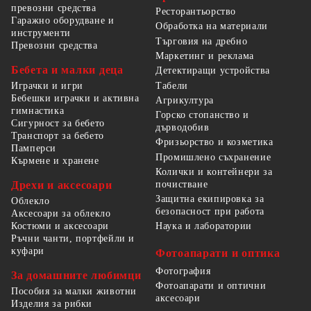
превозни средства
Ресторантьорство
Гаражно оборудване и
Обработка на материали
инструменти
Търговия на дребно
Превозни средства
Маркетинг и реклама
Бебета и малки деца
Детектиращи устройства
Табели
Играчки и игри
Бебешки играчки и активна
Агрикултура
гимнастика
Горско стопанство и
Сигурност за бебето
дърводобив
Транспорт за бебето
Фризьорство и козметика
Памперси
Промишлено съхранение
Кърмене и хранене
Колички и контейнери за
Дрехи и аксесоари
почистване
Защитна екипировка за
Облекло
безопасност при работа
Аксесоари за облекло
Костюми и аксесоари
Наука и лаборатории
Ръчни чанти, портфейли и
куфари
Фотоапарати и оптика
Фотография
За домашните любимци
Фотоапарати и оптични
Пособия за малки животни
аксесоари
Изделия за рибки