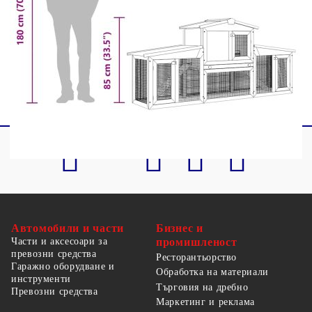
Заключваща се врата за допълнителна
сигурност
Идеална за зайци, морски свинчета и други
малки животни
Автомобили и части
Бизнес и
Части и аксесоари за
промишленост
превозни средства
Ресторантьорство
Гаражно оборудване и
Обработка на материали
инструменти
Търговия на дребно
Превозни средства
Маркетинг и реклама