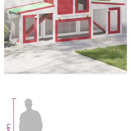
ще удължи експлоатационния ѝ живот.
Цвят: Бял и червен
Материал: Боядисана чамова дървесина
масив, шперплат
Размери: 201 x 45 x 85 см (Д x Ш x В)
Вътрешни размери: 189 x 37 x 82,5 см (Д x
Ш x В)
Устойчива желязна мрежа с прахово
покритие
Асфалтиран покрив, устойчив на UV лъчи
и атмосферни влияния
Двустранна нехлъзгаща се стълба за по-
лесен достъп до горния етаж
Включва подвижна плъзгаща се табла за
лесно почистване
Достатъчна вентилация с прозорец