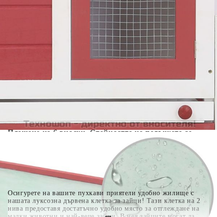
Добавете продукта в количката си с бутона "Добави в
количката" и при поръчка ще можете да изберете броя
вноски на кредита.
Когато плащате с NewPay, всъщност NewPay плаща
поръчката Ви вместо Вас. Вие я получавате и
разполагате с три начина да я платите към тях:
Отложено до 30 дни от момента на изпращане на
поръчката без оскъпяване. За покупки на стойност до
400 лв. / €204,52
Плащане на 4 вноски. Заплащате 20% от стойността на
поръчката си на момента с карта. Останалата сума се
разделя на 3 равни месечни вноски без оскъпяване. За
покупки на стойност до 1000 лв. / €511.31
Плащане на 6 вноски. Стойността на поръчката се
разпределя в 6 равни месечни вноски с оскъпяване. За
покупки на стойност до 2000 лв. / €1022.61
Осигурете на вашите пухкави приятели удобно жилище с
нашата луксозна дървена клетка за зайци! Тази клетка на 2
нива предоставя достатъчно удобно място за отглеждане на
малки животни и най-вече зайци. В нея зайците могат да