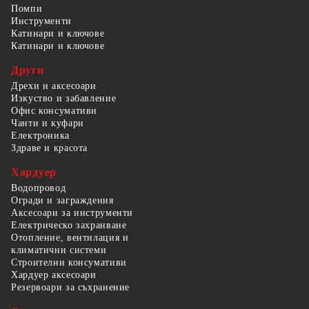
Помпи
Инструменти
Катинари и ключове
Катинари и ключове
Други
Дрехи и аксесоари
Изкуство и забавление
Офис консумативи
Чанти и куфари
Електроника
Здраве и красота
Хардуер
Водопровод
Огради и заграждения
Аксесоари за инструменти
Електрическо захранване
Отопление, вентилация и
климатични системи
Строителни консумативи
Хардуер аксесоари
Резервоари за съхранение