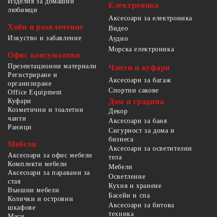
Изделия за домашни
Електроника
любимци
Аксесоари за електроника
Хоби и развлечение
Видео
Изкуство и забавление
Аудио
Морска електроника
Офис консумативи
Презентационни материали
Чанти и куфари
Регистриране и
Аксесоари за багаж
организиране
Спортни сакове
Office Equipment
Куфари
Дом и градина
Козметични и тоалетни
Декор
чанти
Аксесоари за баня
Раници
Сигурност за дома и
бизнеса
Мебели
Аксесоари за осветителни
Аксесоари за офис мебели
тела
Комплекти мебели
Мебели
Аксесоари за паравани за
Осветление
стая
Кухня и хранене
Външни мебели
Басейн и спа
Колички и островни
Аксесоари за битова
шкафове
техника
Маси