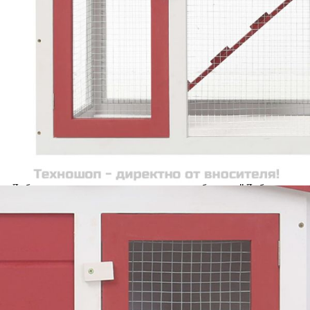
Добавете продукта в количката си с бутона "Добави в
количката" и при поръчка ще можете да изберете броя
вноски на кредита.
Acest tabel are caracter informativ. Adăugați produsul în
coșul de cumpărături unde veți putea selecta detaliile
cererii de creditare.
Предоставената таблица е с информационна цел.
Добавете продукта в количката си с бутона "Добави в
количката" и при поръчка ще можете да изберете броя
вноски на кредита.
Предоставената таблица е с информационна цел.
Добавете продукта в количката си с бутона "Добави в
количката" и при поръчка ще можете да изберете броя
вноски на кредита.
Предоставената таблица е с информационна цел.
Добавете продукта в количката си с бутона "Добави в
количката" и при поръчка ще можете да изберете броя
вноски на кредита.
Предоставената таблица е с информационна цел.