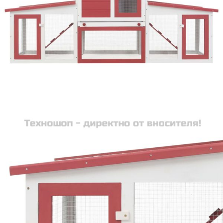
Време за доставка: 5 до 9 дни
Безплатна доставка до адрес при плащане по банков път
Цвят:
Бял и червен
Материал:
Боядисана чамова дървесина масив, шперплат
Размери:
201 x 45 x 85 см (Д x Ш x В)
EAN code:
8719883737683
Вътрешни размери:
189 x 37 x 82,5 см (Д x Ш x В)
Купи на изплащане
Credit calculator
Външна голяма клетка за зайци червено и бяло
201x45x85 см дърво
Please select credit institution
Цена на продукта:
€150.00
Extraction of information from credit institutions
Предоставената таблица е с информационна цел.