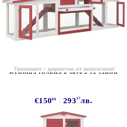
Tweet
Сподели
Външна голяма клетка за зайци
червено и бяло 201x45x85 см дърво
€150
293
37
лв.
00
В наличност: 98 бр.