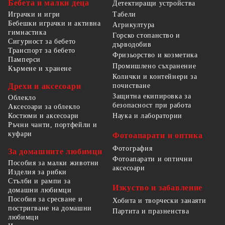
Бебета и малки деца
Детектиращи устройства
Табели
Играчки и игри
Бебешки играчки и активна
Агрикултура
гимнастика
Горско стопанство и
Сигурност за бебето
дърводобив
Транспорт за бебето
Фризьорство и козметика
Памперси
Промишлено съхранение
Кърмене и хранене
Колички и контейнери за
Дрехи и аксесоари
почистване
Защитна екипировка за
Облекло
безопасност при работа
Аксесоари за облекло
Костюми и аксесоари
Наука и лаборатории
Ръчни чанти, портфейли и
куфари
Фотоапарати и оптика
Фотография
За домашните любимци
Фотоапарати и оптични
Пособия за малки животни
аксесоари
Изделия за рибки
Стълби и рампи за
Изкуство и забавление
домашни любимци
Пособия за сресване и
Хобита и творчески занаяти
постригване на домашни
Партита и празненства
любимци