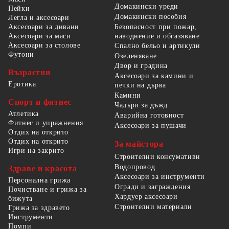
Домакински уреди
Пейки
Домакински пособия
Легла и аксесоари
Безопасност при пожар,
Аксесоари за дивани
наводнение и обгазяване
Аксесоари за маси
Аксесоари за столове
Спално бельо и артикули
Футони
Озеленяване
Двор и градина
Възрастни
Аксесоари за камини и
Еротика
печки на дърва
Камини
Спорт и фитнес
Чадъри за дъжд
Атлетика
Аварийна готовност
Фитнес и упражнения
Аксесоари за пушачи
Отдих на открито
Отдих на открито
За майстора
Игри на закрито
Строителни консумативи
Водопровод
Здраве и красота
Аксесоари за инструменти
Персонална грижа
Огради и заграждения
Почистване и грижа за
Хардуер аксесоари
бижута
Строителни материали
Грижа за здравето
Инструменти
Помпи