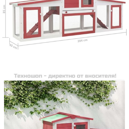
зайци! Тази клетка на 2 нива предоставя
достатъчно удобно място за отглеждане на
малки животни и най-вече зайци. В нея зайците
могат да играят, да се упражняват и в същото
време да бъдат в безопасност. Тя е изградена от
боядисан чам масив, който е траен и безопасен
за животните. Асфалтираният покрив предпазва
вашите пухкави приятели от външните
метеорологични условия. Горният етаж пази
вашите малки животинки в безопасност, на сухо
и топло място, особено в дъждовните дни. И
двете страни са оборудвани с рампа, така че
вашият домашен любимец лесно да може да се
покачи в горната жилищна зона. Проектирана
да се поддържа лесно, клетката съдържа
подвижна табла за лесно почистване на тора.
Външното ограждение съд здрава оградна тел
осигурява достатъчно вентилация и предпазва
домашните любимци от външни хищници.
Заключващите се врати защитават домашните
ви любимци и ви позволяват лесно да ги
вкарвате и изваждате. Клетката е лесна за
сглобяване с включени всички необходими
аксесоари. Важна забележка: Препоръчваме ви
да поставите клетката за зайци под навес. Това