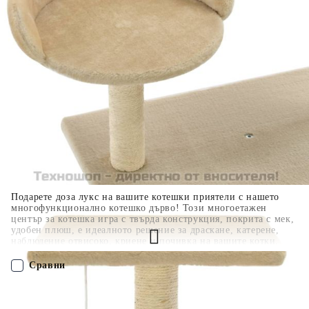
разполагате с три начина да я платите към тях:
Отложено до 30 дни от момента на изпращане на
поръчката без оскъпяване. За покупки на стойност до
400 лв. / €204,52
Плащане на 4 вноски. Заплащате 20% от стойността на
поръчката си на момента с карта. Останалата сума се
разделя на 3 равни месечни вноски без оскъпяване. За
покупки на стойност до 1000 лв. / €511.31
Плащане на 6 вноски. Стойността на поръчката се
разпределя в 6 равни месечни вноски с оскъпяване. За
покупки на стойност до 2000 лв. / €1022.61
Подарете доза лукс на вашите котешки приятели с нашето
многофункционално котешко дърво! Този многоетажен
център за котешка игра с твърда конструкция, покрита с мек,
удобен плюш, е идеалното решение за драскане, катерене,
наблюдение отвисоко, криене и почивка на вашите котки.
Вашите котешки приятели могат да наточват ноктите си
върху стълбовете, обвити в сизалено въже, което осигурява
Сравни
здравословно решение за инстинктите им. Те също ще се
забавляват, докато скачат нагоре и надолу по този забавен
център за игри. На върха на котешкото дърво има висяща
ПОРЪЧАЙ БЕЗ РЕГИСТРАЦИЯ
играчка, която ще ангажира любопитните ви котки. Когато са