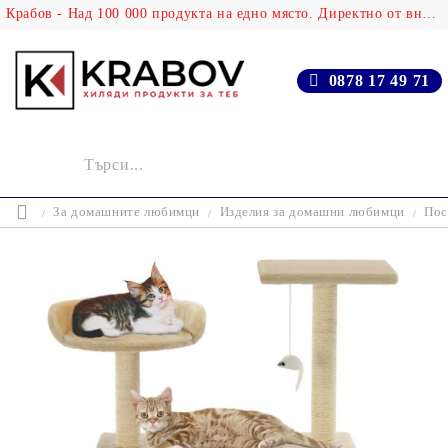
Крабов - Над 100 000 продукта на едно място. Директно от вносителя!
0878 17 49 71
За домашните любимци
Изделия за домашни любимци
Пос