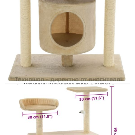
осигурява здравословно решение за
инстинктите им. Те също ще се забавляват,
докато скачат нагоре и надолу по този забавен
център за игри. На върха на котешкото дърво
има висяща играчка, която ще ангажира
любопитните ви котки. Когато са получили
достатъчно забавление, вашите малки приятели
ще могат да почиват на горните платформи, от
където ще имат по-добър изглед. Те могат също
да се скрият в уютната къща, за да подремнат. С
всички тези забавни функции, тази къща за игра
ще стане любимото място за игра на любимците
ви!
Цвят: Бежов
Материал: Инженерно дърво + картон +
плюшена тъкан + сизалено въже
Общи размери: 70 x 45 x 95 см (Д x Ш x В)
Размери на къщичката: 30 х 25 см
(Диаметър х В)
Размери на основата: 60 x 35 см (Д x Ш)