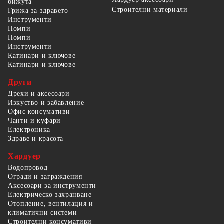
бижута
Строителни материали
Грижа за здравето
Инструменти
Помпи
Помпи
Инструменти
Катинари и ключове
Катинари и ключове
Други
Дрехи и аксесоари
Изкуство и забавление
Офис консумативи
Чанти и куфари
Електроника
Здраве и красота
Хардуер
Водопровод
Огради и заграждения
Аксесоари за инструменти
Електрическо захранване
Отопление, вентилация и
климатични системи
Строителни консумативи