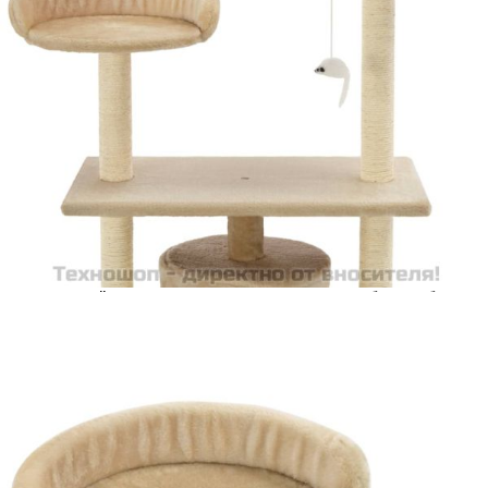
cererii de creditare.
Предоставената таблица е с информационна цел.
Добавете продукта в количката си с бутона "Добави в
количката" и при поръчка ще можете да изберете броя
вноски на кредита.
Предоставената таблица е с информационна цел.
Добавете продукта в количката си с бутона "Добави в
количката" и при поръчка ще можете да изберете броя
вноски на кредита.
Предоставената таблица е с информационна цел.
Добавете продукта в количката си с бутона "Добави в
количката" и при поръчка ще можете да изберете броя
вноски на кредита.
Предоставената таблица е с информационна цел.
Добавете продукта в количката си с бутона "Добави в
количката" и при поръчка ще можете да изберете броя
вноски на кредита.
Когато плащате с NewPay, всъщност NewPay плаща
поръчката Ви вместо Вас. Вие я получавате и