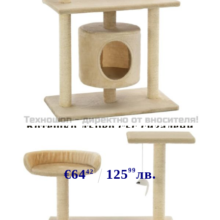
Tweet
Сподели
Котешко дърво със сизалени
стълбове, 95 см, бежово
€64
125
99
лв.
42
В наличност: 37 бр.