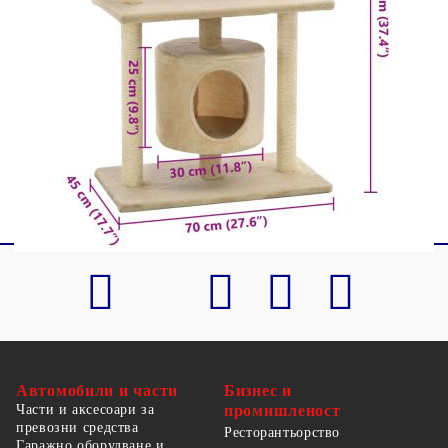
Диаметър на кръгла платформа: 30 см
Размери на квадратната платформа: 30 x 30
см (Д x Ш)
С къщичка, висяща играчка, драскалки и
платформи
Плат: Полиестер: 100%
Автомобили и части
Бизнес и
Части и аксесоари за
промишленост
превозни средства
Ресторантьорство
Гаражно оборудване и