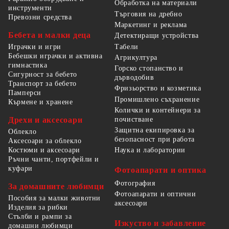
Обработка на материали
инструменти
Търговия на дребно
Превозни средства
Маркетинг и реклама
Бебета и малки деца
Детектиращи устройства
Табели
Играчки и игри
Бебешки играчки и активна
Агрикултура
гимнастика
Горско стопанство и
Сигурност за бебето
дърводобив
Транспорт за бебето
Фризьорство и козметика
Памперси
Промишлено съхранение
Кърмене и хранене
Колички и контейнери за
Дрехи и аксесоари
почистване
Защитна екипировка за
Облекло
безопасност при работа
Аксесоари за облекло
Костюми и аксесоари
Наука и лаборатории
Ръчни чанти, портфейли и
куфари
Фотоапарати и оптика
Фотография
За домашните любимци
Фотоапарати и оптични
Пособия за малки животни
аксесоари
Изделия за рибки
Стълби и рампи за
Изкуство и забавление
домашни любимци