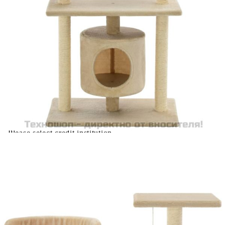
Време за доставка: 5 до 9 дни
Безплатна доставка до адрес при плащане по банков път
Купи на изплащане
Credit calculator
Котешко дърво със сизалени стълбове, 95 см, бежово
Please select credit institution
Цена на продукта:
€64.42
Extraction of information from credit institutions
Предоставената таблица е с информационна цел.
Добавете продукта в количката си с бутона "Добави в
количката" и при поръчка ще можете да изберете броя
вноски на кредита.
Acest tabel are caracter informativ. Adăugați produsul în
coșul de cumpărături unde veți putea selecta detaliile