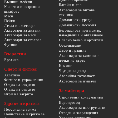
Външни мебели
Басейн и спа
Колички и островни
Аксесоари за битова
шкафове
техника
Маси
Домакински уреди
Пейки
Домакински пособия
Легла и аксесоари
Безопасност при пожар,
Аксесоари за дивани
наводнение и обгазяване
Аксесоари за маси
Аксесоари за столове
Спално бельо и артикули
Футони
Озеленяване
Двор и градина
Възрастни
Аксесоари за камини и
Еротика
печки на дърва
Камини
Спорт и фитнес
Чадъри за дъжд
Атлетика
Аварийна готовност
Фитнес и упражнения
Аксесоари за пушачи
Отдих на открито
Отдих на открито
За майстора
Игри на закрито
Строителни консумативи
Водопровод
Здраве и красота
Аксесоари за инструменти
Персонална грижа
Огради и заграждения
Почистване и грижа за
Хардуер аксесоари