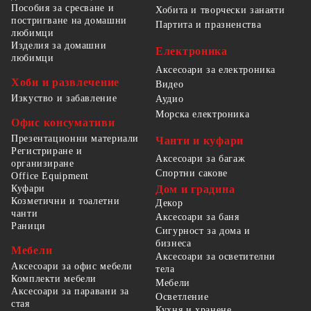
Пособия за сресване и
Хобита и творчески занаяти
постригване на домашни
Партита и празненства
любимци
Изделия за домашни
Електроника
любимци
Аксесоари за електроника
Хоби и развлечение
Видео
Изкуство и забавление
Аудио
Морска електроника
Офис консумативи
Презентационни материали
Чанти и куфари
Регистриране и
Аксесоари за багаж
организиране
Спортни сакове
Office Equipment
Куфари
Дом и градина
Козметични и тоалетни
Декор
чанти
Аксесоари за баня
Раници
Сигурност за дома и
бизнеса
Мебели
Аксесоари за осветителни
Аксесоари за офис мебели
тела
Комплекти мебели
Мебели
Аксесоари за паравани за
Осветление
стая
Кухня и хранене